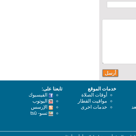
خدمات الموقع
تابعنا على:
أوقات الصلاة
الفيسبوك
مواقيت القطار
اليوتوب
خدمات اخرى
اﻹرسس
تسو- tsū