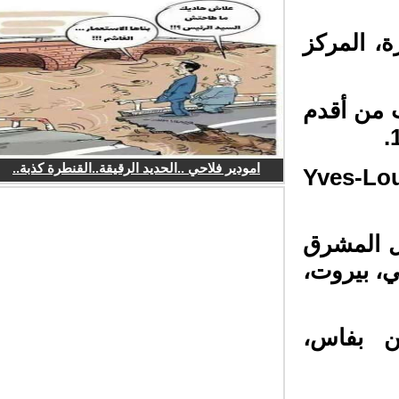
ة، المركز
 من أقدم
امودير فلاحي ..الحديد الرقيقة..القنطرة كذبة..
3. Yves
ل المشرق
، بيروت،
ن بفاس،