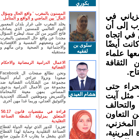
بكوري
المسنون بالمغرب ' واقع الحال وسؤال
ياني في
المآل' بين الماضي و الواقع و المتأمل
 إلى أن
يخلد المغرب على غرار بلدان المعمور
اليوم العالمي للمسنين الذي يصادف
ي اتجاه
فاتح أكتوبر من كل سنة، ليطرح السؤال
مجددا عن واقع حال المسنين بالمغرب
نت أيضًا
و عن وضعيتهم النفسية و الاقتصادية
سلوى بن
والاجتماعية و الصحية وعن مآلهم و
لفقيه
فقد حملت معها علماء
مستقبله
الثقافة
الاعمال الدرامية الرمضانية والاحكام
القضائية
ح.
ونحن نطالع صفحات ال Facebook
صعودا ونزولا تتراءى أمام أعيننا
مجموعة من الشكايات القضائية ضد
راء حتى
مجموعة من الأعمال الدرامية بدعوى
المساس بمهن معينة كالمحاماة
 مثل آيت
هشام العيدي
والتمريض وموظفين السكك الحديدية
والتوثيق العدلي، وربما غدا مهن أخرى
لتحالف
قراءة في مقتضيات قانون 50.17
التعاون
المتعلق بمزاولة أنشطة الصناعة
التقليدية
لمخزني،
تعزيزا للدور الذي توليه الدولة لقطاع
لمرينية،
الصناعة التقليدية وحماية لهذا القطاع
الذي يشغل ما يقارب 2.4 مليون صانع