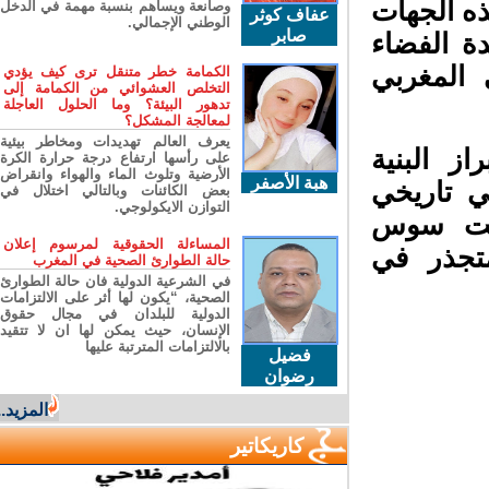
ه الجهات
وصانعة ويساهم بنسبة مهمة في الدخل
عفاف كوثر
الوطني الإجمالي.
صابر
 الفضاء
لمغربي
الكمامة خطر متنقل ترى كيف يؤدي
التخلص العشوائي من الكمامة إلى
تدهور البيئة؟ وما الحلول العاجلة
لمعالجة المشكل؟
يعرف العالم تهديدات ومخاطر بيئية
 البنية
على رأسها ارتفاع درجة حرارة الكرة
الأرضية وتلوث الماء والهواء وانقراض
هبة الأصفر
 تاريخي
بعض الكائنات وبالتالي اختلال في
التوازن الايكولوجي.
نت سوس
المساءلة الحقوقية لمرسوم إعلان
تجذر في
حالة الطوارئ الصحية في المغرب
في الشرعية الدولية فان حالة الطوارئ
الصحية، “يكون لها أثر على الالتزامات
الدولية للبلدان في مجال حقوق
الإنسان، حيث يمكن لها ان لا تتقيد
بالالتزامات المترتبة عليها
فضيل
رضوان
المزيد...
كاريكاتير