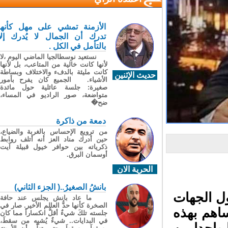
الأزمنة تمشي على مهل كأنها
تدرك أن الجمال لا يُدرك إلا
بالتأمل في الكل .
نستعيد نوسطالجيا الماضي اليوم ،لا
لأنها كانت خالية من المتاعب، بل لأنها
كانت مليئة بالدفء والاختلاف وبساطة
حديث الإثنين
الأشياء. الجميع كان يفرح بأمور
صغيرة: جلسة عائلية حول مائدة
متواضعة، صور الراديو في المساء،
ضح�
دمعة من ذاكرة
من ترويع الإحساس بالغربة والضياع،
حين أدرك مناد العز أنه أتلف روابط
ذكرياته بين حوافر خيول قبيلة آيت
أوسمان البرق.
الحرية الان
بانشُ الصغيرُ..( الجزء الثاني)
ل الجهات
ما عاد بانش يجلس عند حافة
الصخرة كأنها حدُّ العالم الأخير. صار في
ساهم بهذه
جلسته تلكَ شيءٌ أقلُّ انكساراً مما كان
في البدايات.. شيءٌ يُشبِه من سقطَ،
واحدا من