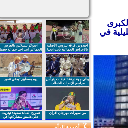
لكبرى
لية في
احيدوس فرقة تيزويت الأصلية
اسوكز نتسلاتين بالعرس
بالاعراس الجماعية بأيت ايحيا
الجماعي ايت احيا جماعة حصيا
والي جهة درعة تافيلالت يترأس
يوم بمضايق تودغى تنغير
مراسم الإنصات للخطاب
الملكي السامي بمناسبة
الذكرى27 لعيد العرش المجيد
من سهرات مهرجان افران
تصريح الفنانة سعيدة تيتريت
على هامش مشاركتها في
مهرجان افران
أعمدة الرأي