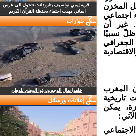
ل المخزن
قرية إيمي نواسيف بتارودانت تتحول الى عرس
ايماني مهيب احتفاء بحفظة القرآن الكريم
 اجتماعي
حوارات
 غير أن
ّ نسبيًا
 الجغرافي
اقتصادية
 المغرب
خلعوا نعال الوجع وتركوا الوطن للوطن
تاريخية
إعلانات ورسائل
ة، يمكن
آتي:
اجتماعي