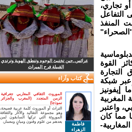
 تجاري،
 التفاعل
 المنفذ
الصحراء"
بلوماسية
عرائس..حين تختبئ الوجوه وتنطق الهوية وترتدي
ز القوة
القبيلة فرح الميراث
التجارة
كتاب وآراء
عبر شبكة
ية والمراكز التجارية (2). أما إيفونيز
الموروث الثقافي المغاربي جغرافية
المغربية
الزمن المتجدد (المغرب والجزائر
نموذجا)
، واعتبر
التراث أو الموروث كلمة عربية فصيحة،
وهو مجموعة التقاليد والآثار والثقافة
 مما كان
الموروثة التي تركها السابقون لمن
بعدهم من علوم وفنون ومبانٍ ومعمار،
مغاربية-
فاطمة
الزهراء