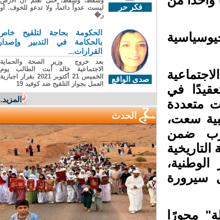
وسقطَ، وسقطَ، حتى تعلّم أن الأرضَ
فكر حر
ليست عدواً دائماً، ولا تدعو للخوف. أو
ر�
الحكومة بحاجة لتلقيح خاص
يوسياسية
بالحكامة في التدبير وإصدار
القرارات...
بعد خروج وزير الصحة والحماية
الاجتماعية خالد أبت الطالب يوم
لاجتماعية
الخميس 21 أكتوبر 2021 بقرار اجبارية
صدى الواقع
العمل بجواز التلقيح ضد كوفيد 19
قيدًا في
المزيد...
 متعددة
الحدث
بية سعت،
غرب ضمن
لتاريخية
الوطنية،
سيرورة
" محورًا