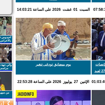
السبت 01 غشت 2026 على الساعة 14:03:21
احيدوس فر
بالاعراس ا
لإنصات
يوم بمضايق تودغى تنغير
والي جهة د
مراسم 
للخطاب الملكي السامي بمناسبة الذكرى27 لعيد
الملكي 
الذكرى27 لعيد العرش المجيد
اﻹثنين 27 يوليوز 2026 على الساعة 22:53:28
من سهرا
أعم