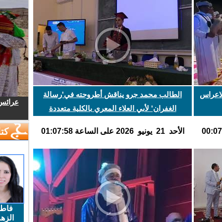
لاعراس
الطالب محمد جرو يناقش أطروحته في'رسالة
عرائس.
الغفران' لأبي العلاء المعري بالكلية متعددة
التخصصات بالرشيدية
كتا
اﻷحد 21 يونيو 2026 على الساعة 01:07:58
فاط
الزهر