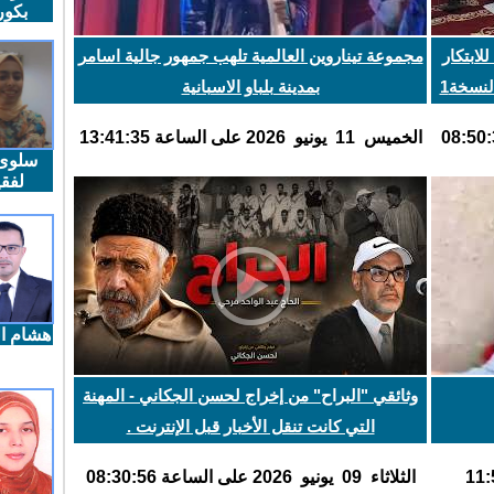
بكو
لابتكار
مجموعة تيناروين العالمية تلهب جمهور جالية اسامر
لنسخة1
بمدينة بلباو الاسبانية
الخميس 11 يونيو 2026 على الساعة 13:41:35
سلوى
لفقي
هشام ال
وثائقي "البراح" من إخراج لحسن الجكاني - المهنة
التي كانت تنقل الأخبار قبل الإنترنت .
الثلاثاء 09 يونيو 2026 على الساعة 08:30:56