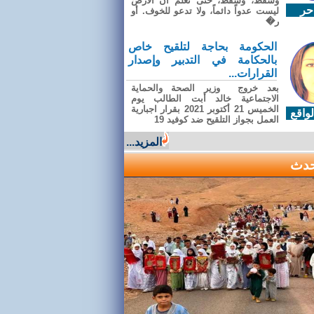
وسقطَ، وسقطَ، حتى تعلّم أن الأرضَ
حر
ليست عدواً دائماً، ولا تدعو للخوف. أو
ر�
الحكومة بحاجة لتلقيح خاص
بالحكامة في التدبير وإصدار
القرارات...
بعد خروج وزير الصحة والحماية
الاجتماعية خالد أبت الطالب يوم
الخميس 21 أكتوبر 2021 بقرار اجبارية
واقع
العمل بجواز التلقيح ضد كوفيد 19
المزيد...
حدث