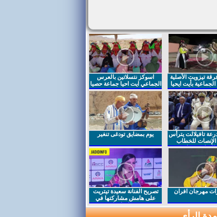
قة تيزويت الأصلية
اسوكز نتسلاتين بالعرس
لجماعية بأيت ايحيا
الجماعي ايت احيا جماعة حصيا
رعة تافيلالت يترأس
يوم بمضايق تودغى تنغير
الإنصات للخطاب
السامي بمناسبة
ت مهرجان افران
تصريح الفنانة سعيدة تيتريت
على هامش مشاركتها في
مهرجان افران
دة الرأي