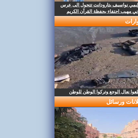
إيمي نواسيف بتارودانت تتحول الى عرس
ني مهيب احتفاء بحفظة القرآن الكريم
ارات
عوا نعال الوجع وتركوا الوطن للوطن
لانات ورسائل