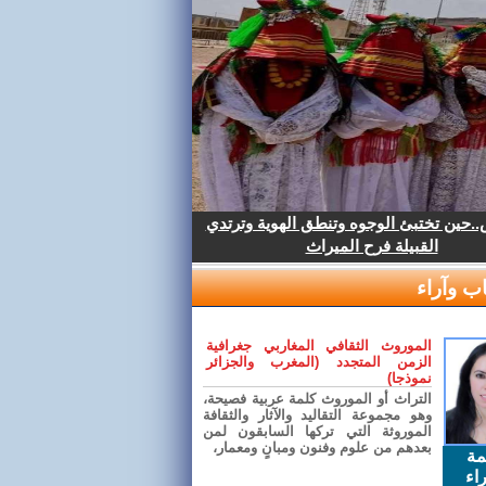
.حين تختبئ الوجوه وتنطق الهوية وترتدي
القبيلة فرح الميراث
ب وآراء
الموروث الثقافي المغاربي جغرافية
الزمن المتجدد (المغرب والجزائر
نموذجا)
التراث أو الموروث كلمة عربية فصيحة،
وهو مجموعة التقاليد والآثار والثقافة
الموروثة التي تركها السابقون لمن
بعدهم من علوم وفنون ومبانٍ ومعمار،
مة
اء