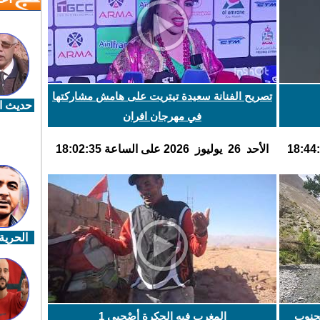
تصريح الفنانة سعيدة تيتريت على هامش مشاركتها
حديث ال
في مهرجان افران
اﻷحد 26 يوليوز 2026 على الساعة 18:02:35
الحرية 
جنوب
المغرب فيه الحكرة أصْحِبي 1