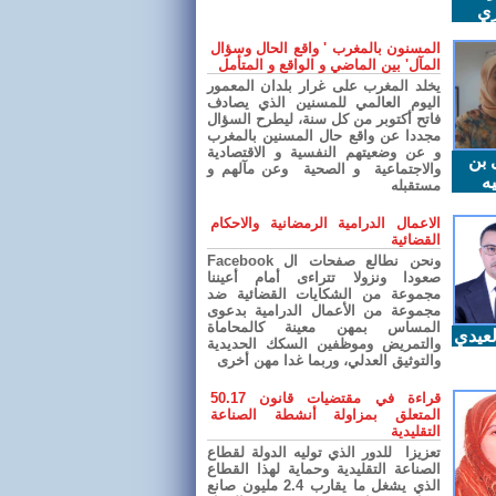
ري
المسنون بالمغرب ' واقع الحال وسؤال
المآل' بين الماضي و الواقع و المتأمل
يخلد المغرب على غرار بلدان المعمور
اليوم العالمي للمسنين الذي يصادف
فاتح أكتوبر من كل سنة، ليطرح السؤال
مجددا عن واقع حال المسنين بالمغرب
و عن وضعيتهم النفسية و الاقتصادية
 بن
والاجتماعية و الصحية وعن مآلهم و
ه
مستقبله
الاعمال الدرامية الرمضانية والاحكام
القضائية
ونحن نطالع صفحات ال Facebook
صعودا ونزولا تتراءى أمام أعيننا
مجموعة من الشكايات القضائية ضد
مجموعة من الأعمال الدرامية بدعوى
المساس بمهن معينة كالمحاماة
عيدي
والتمريض وموظفين السكك الحديدية
والتوثيق العدلي، وربما غدا مهن أخرى
قراءة في مقتضيات قانون 50.17
المتعلق بمزاولة أنشطة الصناعة
التقليدية
تعزيزا للدور الذي توليه الدولة لقطاع
الصناعة التقليدية وحماية لهذا القطاع
الذي يشغل ما يقارب 2.4 مليون صانع