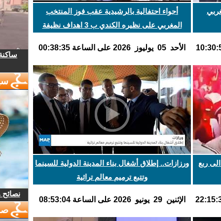
ربي
أجواء احتفالية بالرشيدية عقب فوز المنتخب
المغربي على نظيره الكندي ب 3 اهداف نظيفة
اﻷحد 05 يوليوز 2026 على الساعة 00:38:35
ساكنة 
سي
لى ربع
ورزازات.. إطلاق أشغال بناء المدينة الدولية للسينما
وتتبع ترميم معالم تراثية
نصائح 
اﻹثنين 29 يونيو 2026 على الساعة 08:53:04
صو