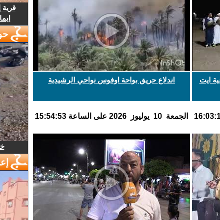
قرية 
ايما
حو
ة ايت
اندلاع حريق بواحة اوفوس نواحي الرشيدية
الجمعة 10 يوليوز 2026 على الساعة 15:54:53
خل
إع