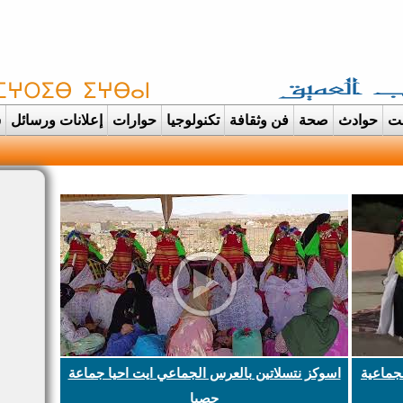
غت
حوادث
صحة
فن وثقافة
تكنولوجيا
حوارات
إعلانات ورسائل
س
دانت تتحول الى عرس ايماني مهيب احتفاء بحفظة القرآن الك |
جماعية
اسوكز نتسلاتين بالعرس الجماعي ايت احيا جماعة
حصيا