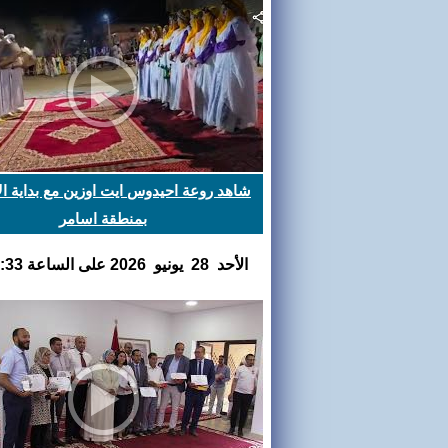
شاهد روعة احيدوس ايت اوزين مع بداية ا
بمنطقة اسامر
اﻷحد 28 يونيو 2026 على الساعة 00:07:33