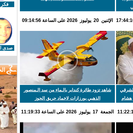
فكر 
ي
اﻹثنين 20 يوليوز 2026 على الساعة 09:14:56
صدى ال
ال
الشرقي
شاهد تزود طائرة كنداير بالـماء من سد الـمنصور
 هشام
الذهبي بورزازات لاخماد حريق الحوز
الجمعة 17 يوليوز 2026 على الساعة 11:19:33