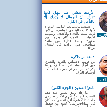
الأزمنة تمشي على مهل كأنها
تدرك أن الجمال لا يُدرك إلا
بالتأمل في الكل .
نستعيد نوسطالجيا الماضي اليوم ،لا
لأنها كانت خالية من المتاعب، بل لأنها
كانت مليئة بالدفء والاختلاف وبساطة
إثنين
الأشياء. الجميع كان يفرح بأمور
صغيرة: جلسة عائلية حول مائدة
متواضعة، صور الراديو في المساء،
ضح�
دمعة من ذاكرة
من ترويع الإحساس بالغربة والضياع،
حين أدرك مناد العز أنه أتلف روابط
ذكرياته بين حوافر خيول قبيلة آيت
أوسمان البرق.
الان
بانشُ الصغيرُ..( الجزء الثاني)
ما عاد بانش يجلس عند حافة
الصخرة كأنها حدُّ العالم الأخير. صار في
جلسته تلكَ شيءٌ أقلُّ انكساراً مما كان
في البدايات.. شيءٌ يُشبِه من سقطَ،