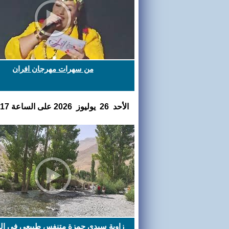
من سهرات مهرجان افران
اﻷحد 26 يوليوز 2026 على الساعة 18:44:17
زاوية سيدي حمزة متنفس طبيعي في ال