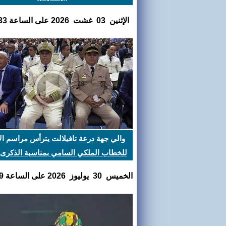
اﻹثنين 03 غشت 2026 على الساعة 07:58:33
والي جهة درعة تافيلالت يترأس مراسم ا
العرش المجيد
الخميس 30 يوليوز 2026 على الساعة 01:03:49