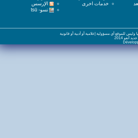
خدمات اخرى
اﻹرسس
تسو- tsū
س للموقع أي مسؤولية إعلامية أو أدبية أو قانونية
نفو 2014
Dévelo