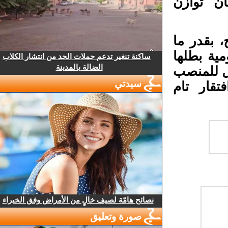
ن توازن
 بقدر ما
ية بطلها
ساكنة تنغير تدعم حملات الحد من انتشار الكلاب
الضالة بالمدينة
 للمنصب
سيدتي
قار تام
نصائح هامّة لصيف خالٍ من الأمراض وفق الخبراء
صورة وتعليق