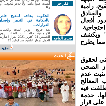
وسقطَ، وسقطَ، حتى تعلّم أن الأرضَ
فكر حر
ليست عدواً دائماً، ولا تدعو للخوف. أو
ح، رامية
ر�
الفنادق
الحكومة بحاجة لتلقيح خاص
ود أفعال
بالحكامة في التدبير وإصدار
القرارات...
حتجاجية
بعد خروج وزير الصحة والحماية
" وبكشف
الاجتماعية خالد أبت الطالب يوم
الخميس 21 أكتوبر 2021 بقرار اجبارية
صدى الواقع
ما يطرح
العمل بجواز التلقيح ضد كوفيد 19
المزيد...
الحدث
ي لحقوق
از الصحي
ثبت عدم
المعالج
طلقت فيه
ا، خدمة
من التلقيح ضد كوفيد 19 بناء على قرار