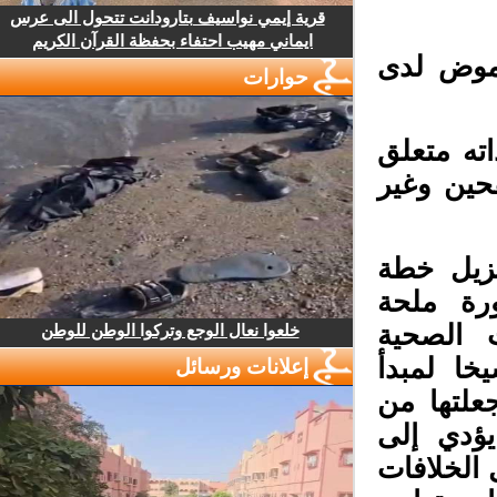
قرية إيمي نواسيف بتارودانت تتحول الى عرس
ايماني مهيب احتفاء بحفظة القرآن الكريم
موض لدى
حوارات
ته متعلق
حين وغير
زيل خطة
رة ملحة
 الصحية
خلعوا نعال الوجع وتركوا الوطن للوطن
ا لمبدأ
إعلانات ورسائل
علتها من
يؤدي إلى
الخلافات