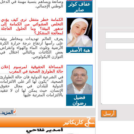
وصانعة ويساهم بنسبة مهمة في الدخل
عفاف كوثر
الوطني الإجمالي.
صابر
الكمامة خطر متنقل ترى كيف يؤدي
التخلص العشوائي من الكمامة إلى
تدهور البيئة؟ وما الحلول العاجلة
لمعالجة المشكل؟
يعرف العالم تهديدات ومخاطر بيئية
على رأسها ارتفاع درجة حرارة الكرة
الأرضية وتلوث الماء والهواء وانقراض
هبة الأصفر
بعض الكائنات وبالتالي اختلال في
التوازن الايكولوجي.
المساءلة الحقوقية لمرسوم إعلان
حالة الطوارئ الصحية في المغرب
في الشرعية الدولية فان حالة الطوارئ
الصحية، “يكون لها أثر على الالتزامات
الدولية للبلدان في مجال حقوق
الإنسان، حيث يمكن لها ان لا تتقيد
بالالتزامات المترتبة عليها
فضيل
رضوان
المزيد...
كاريكاتير