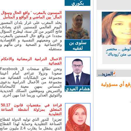
بكوري
المسنون بالمغرب ' واقع الحال وسؤال
المآل' بين الماضي و الواقع و المتأمل
يخلد المغرب على غرار بلدان المعمور
اليوم العالمي للمسنين الذي يصادف
فاتح أكتوبر من كل سنة، ليطرح السؤال
مجددا عن واقع حال المسنين بالمغرب
و عن وضعيتهم النفسية و الاقتصادية
سلوى بن
والاجتماعية و الصحية وعن مآلهم و
لفقيه
وطن .. مختصر
مستقبله
 متن"زودياك"
الاعمال الدرامية الرمضانية والاحكام
القضائية
ونحن نطالع صفحات ال Facebook
صعودا ونزولا تتراءى أمام أعيننا
المزيد...
مجموعة من الشكايات القضائية ضد
مجموعة من الأعمال الدرامية بدعوى
ع أي مسؤولية
المساس بمهن معينة كالمحاماة
هشام العيدي
والتمريض وموظفين السكك الحديدية
والتوثيق العدلي، وربما غدا مهن أخرى
قراءة في مقتضيات قانون 50.17
المتعلق بمزاولة أنشطة الصناعة
التقليدية
تعزيزا للدور الذي توليه الدولة لقطاع
الصناعة التقليدية وحماية لهذا القطاع
الذي يشغل ما يقارب 2.4 مليون صانع