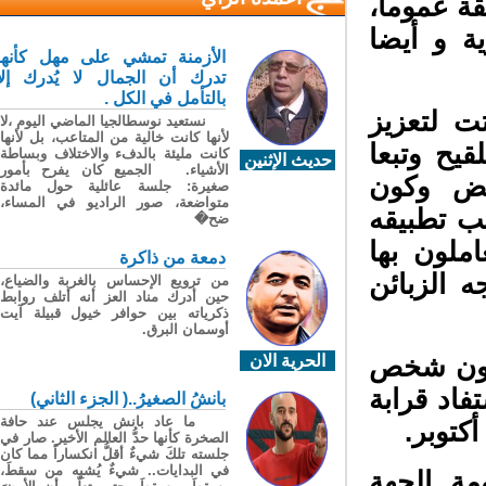
ة عموما،
ة و أيضا
الأزمنة تمشي على مهل كأنها
تدرك أن الجمال لا يُدرك إلا
بالتأمل في الكل .
 لتعزيز
نستعيد نوسطالجيا الماضي اليوم ،لا
لأنها كانت خالية من المتاعب، بل لأنها
يح وتبعا
كانت مليئة بالدفء والاختلاف وبساطة
حديث الإثنين
الأشياء. الجميع كان يفرح بأمور
اقض وكون
صغيرة: جلسة عائلية حول مائدة
متواضعة، صور الراديو في المساء،
ب تطبيقه
ضح�
ملون بها
دمعة من ذاكرة
الزبائن
من ترويع الإحساس بالغربة والضياع،
حين أدرك مناد العز أنه أتلف روابط
ذكرياته بين حوافر خيول قبيلة آيت
أوسمان البرق.
أنه قد تلقى أكثر من 21 مليون شخص
الحرية الان
د قرابة
بانشُ الصغيرُ..( الجزء الثاني)
ما عاد بانش يجلس عند حافة
الصخرة كأنها حدُّ العالم الأخير. صار في
جلسته تلكَ شيءٌ أقلُّ انكساراً مما كان
في البدايات.. شيءٌ يُشبِه من سقطَ،
ة الجهة