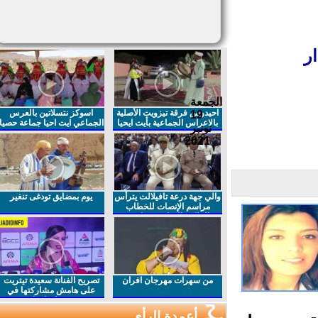
الجمعة
احيدوس فرقة تيزويت الأصلية
اسوكز نتسلاتين بالعرس
19
بالاعراس الجماعية بأيت ايحيا
الجماعي ايت احيا جماعة حصيا
نونبر
2021
والي جهة درعة تافيلالت يترأس
يوم بمضايق تودغى تنغير
مراسم الإنصات للخطاب
الملكي السامي بمناسبة
الذكرى27 لعيد العرش المجيد
من سهرات مهرجان افران
تصريح الفنانة سعيدة تيتريت
على هامش مشاركتها في
مهرجان افران
أعمدة الرأي