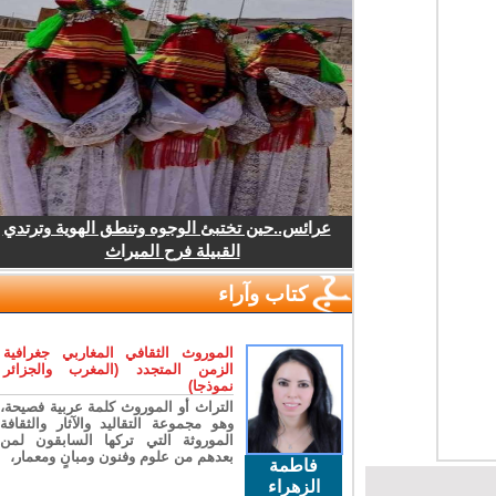
عرائس..حين تختبئ الوجوه وتنطق الهوية وترتدي
القبيلة فرح الميراث
كتاب وآراء
الموروث الثقافي المغاربي جغرافية
الزمن المتجدد (المغرب والجزائر
نموذجا)
التراث أو الموروث كلمة عربية فصيحة،
وهو مجموعة التقاليد والآثار والثقافة
الموروثة التي تركها السابقون لمن
بعدهم من علوم وفنون ومبانٍ ومعمار،
فاطمة
الزهراء