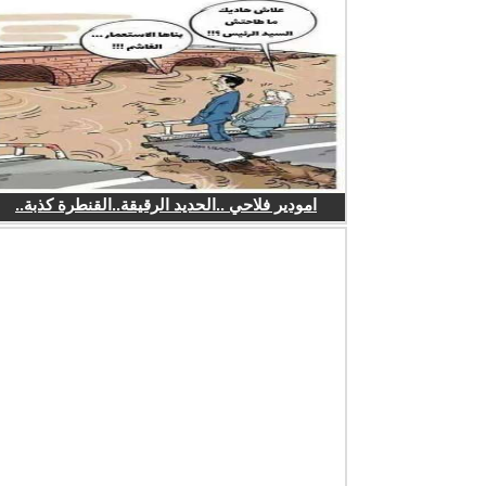
امودير فلاحي ..الحديد الرقيقة..القنطرة كذبة..