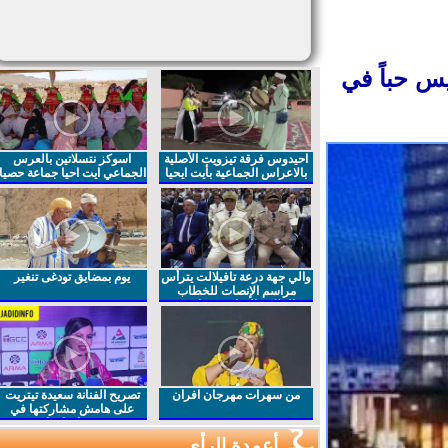
 حباً في
احيدوس فرقة تيزويت الأصلية
اسوكز نتسلاتين بالعرس
بالاعراس الجماعية بأيت ايحيا
الجماعي ايت احيا جماعة حصيا
والي جهة درعة تافيلالت يترأس
يوم بمضايق تودغى تنغير
مراسم الإنصات للخطاب
الملكي السامي بمناسبة
الذكرى27 لعيد العرش المجيد
من سهرات مهرجان افران
تصريح الفنانة سعيدة تيتريت
على هامش مشاركتها في
مهرجان افران
أعمدة الرأي