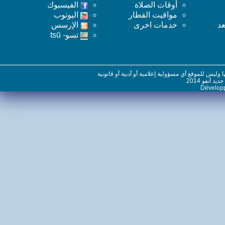
أوقات الصلاة
الفيسبوك
مواقيت القطار
اليوتوب
خدمات اخرى
اﻹرسس
تسو- tsū
س للموقع أي مسؤولية إعلامية أو أدبية أو قانونية
نفو 2014
Dévelo