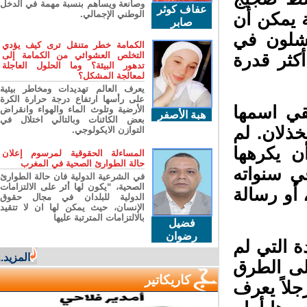
وصانعة ويساهم بنسبة مهمة في الدخل
عفاف كوثر
الوطني الإجمالي.
 يمكن أن
صابر
شلون في
الكمامة خطر متنقل ترى كيف يؤدي
التخلص العشوائي من الكمامة إلى
كثر قدرة
تدهور البيئة؟ وما الحلول العاجلة
لمعالجة المشكل؟
يعرف العالم تهديدات ومخاطر بيئية
على رأسها ارتفاع درجة حرارة الكرة
ي اسمها
الأرضية وتلوث الماء والهواء وانقراض
هبة الأصفر
بعض الكائنات وبالتالي اختلال في
ذلان. لم
التوازن الايكولوجي.
ن يكرهها
المساءلة الحقوقية لمرسوم إعلان
حالة الطوارئ الصحية في المغرب
ي سنواته
في الشرعية الدولية فان حالة الطوارئ
الصحية، “يكون لها أثر على الالتزامات
أو رسالة
الدولية للبلدان في مجال حقوق
الإنسان، حيث يمكن لها ان لا تتقيد
بالالتزامات المترتبة عليها
فضيل
رضوان
 التي لم
المزيد...
لى الطرق
كاريكاتير
لاً يعرف