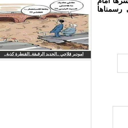
رها أمام
رسمناها
امودير فلاحي ..الحديد الرقيقة..القنطرة كذبة..