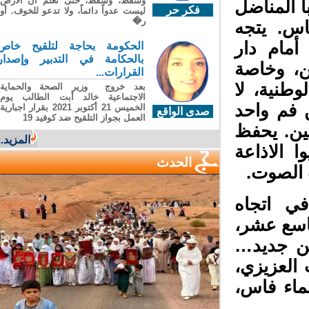
وسقطَ، وسقطَ، حتى تعلّم أن الأرضَ
المناضل
فكر حر
ليست عدواً دائماً، ولا تدعو للخوف. أو
ر�
س. يتجه
مام دار
الحكومة بحاجة لتلقيح خاص
بالحكامة في التدبير وإصدار
ن، وخاصة
القرارات...
طنية، لا
بعد خروج وزير الصحة والحماية
الاجتماعية خالد أبت الطالب يوم
فم واحد
الخميس 21 أكتوبر 2021 بقرار اجبارية
صدى الواقع
العمل بجواز التلقيح ضد كوفيد 19
ن. يحفظ
المزيد...
الاذاعة
الحدث
 الصوت.
 اتجاه
سع عشر،
ن جديد…
لعزيزي،
ماء فاس،