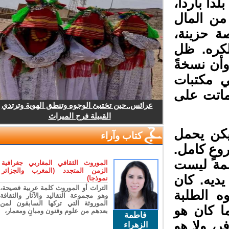
ً بارداً،
من المال
 حزينة،
لكره. ظل
أن نسخةً
 مكتبات
ماتت على
عرائس..حين تختبئ الوجوه وتنطق الهوية وترتدي
القبيلة فرح الميراث
كن يحمل
كتاب وآراء
عٍ كامل.
صمة ليست
الموروث الثقافي المغاربي جغرافية
الزمن المتجدد (المغرب والجزائر
يه. كان
نموذجا)
التراث أو الموروث كلمة عربية فصيحة،
الطلبة
وهو مجموعة التقاليد والآثار والثقافة
الموروثة التي تركها السابقون لمن
ا كان هو
بعدهم من علوم وفنون ومبانٍ ومعمار،
فاطمة
، ولا هو
الزهراء