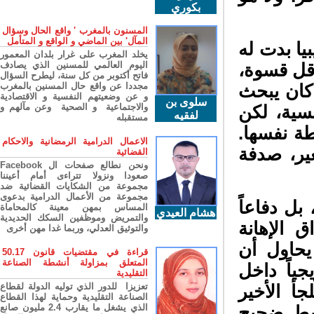
بكوري
المسنون بالمغرب ' واقع الحال وسؤال
المآل' بين الماضي و الواقع و المتأمل
ا بدت له
يخلد المغرب على غرار بلدان المعمور
اليوم العالمي للمسنين الذي يصادف
أقل قسوة،
فاتح أكتوبر من كل سنة، ليطرح السؤال
مجددا عن واقع حال المسنين بالمغرب
كان يبحث
و عن وضعيتهم النفسية و الاقتصادية
سلوى بن
والاجتماعية و الصحية وعن مآلهم و
ية، لكن
لفقيه
مستقبله
ة نفسها.
الاعمال الدرامية الرمضانية والاحكام
ر، صدفة
القضائية
ونحن نطالع صفحات ال Facebook
صعودا ونزولا تتراءى أمام أعيننا
مجموعة من الشكايات القضائية ضد
مجموعة من الأعمال الدرامية بدعوى
ل دفاعاً
المساس بمهن معينة كالمحاماة
هشام العيدي
والتمريض وموظفين السكك الحديدية
الإهانة
والتوثيق العدلي، وربما غدا مهن أخرى
حاول أن
قراءة في مقتضيات قانون 50.17
المتعلق بمزاولة أنشطة الصناعة
ياً داخل
التقليدية
تعزيزا للدور الذي توليه الدولة لقطاع
أ الأخير
الصناعة التقليدية وحماية لهذا القطاع
الذي يشغل ما يقارب 2.4 مليون صانع
سط ضجيج