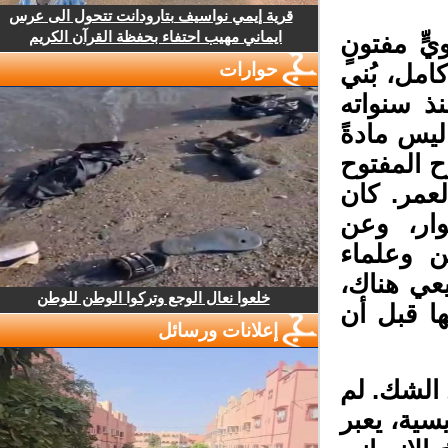
قرية إيمي نواسيف بتارودانت تتحول الى عرس
ايماني مهيب احتفاء بحفظة القرآن الكريم
ٍ مفتونٍ
حوارات
مل، بُني
 سنواته
يس مادةً
المفتوح
عمر. كان
ار، وعن
 وعلماء
عي هناك،
خلعوا نعال الوجع وتركوا الوطن للوطن
ا قبل أن
إعلانات ورسائل
 الشك. لم
ية، يعبر