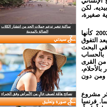
الإنساني
ديه. لكن
ة صغيرة،
ساكنة تنغير تدعم حملات الحد من انتشار الكلاب
الضالة بالمدينة
جاءت قوانين وزارة الخارجية الفرنسية سنة 2002 كأنها
عد التفوق
سيدتي
في البحث
بالحساب
من القرى
بالأحلام،
 ومن دون
ر مشروع
نصائح هامّة لصيف خالٍ من الأمراض وفق الخبراء
ا. فرنسا
صورة وتعليق