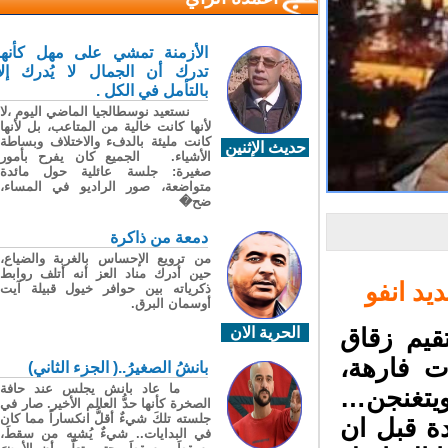
الأزمنة تمشي على مهل كأنها
تدرك أن الجمال لا يُدرك إلا
بالتأمل في الكل .
نستعيد نوسطالجيا الماضي اليوم ،لا
لأنها كانت خالية من المتاعب، بل لأنها
كانت مليئة بالدفء والاختلاف وبساطة
حديث الإثنين
الأشياء. الجميع كان يفرح بأمور
صغيرة: جلسة عائلية حول مائدة
متواضعة، صور الراديو في المساء،
ضح�
دمعة من ذاكرة
من ترويع الإحساس بالغربة والضياع،
حين أدرك مناد العز أنه أتلف روابط
د انفو
ذكرياته بين حوافر خيول قبيلة آيت
أوسمان البرق.
يم زقاق
الحرية الان
 فارهة،
بانشُ الصغيرُ..( الجزء الثاني)
ما عاد بانش يجلس عند حافة
تغنجن…
الصخرة كأنها حدُّ العالم الأخير. صار في
جلسته تلكَ شيءٌ أقلُّ انكساراً مما كان
ة قبل ان
في البدايات.. شيءٌ يُشبِه من سقطَ،