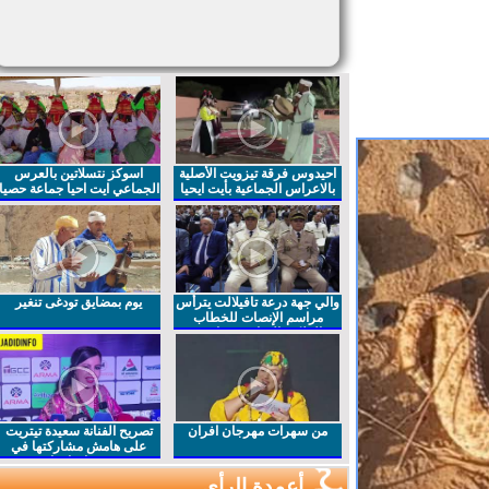
احيدوس فرقة تيزويت الأصلية
اسوكز نتسلاتين بالعرس
بالاعراس الجماعية بأيت ايحيا
الجماعي ايت احيا جماعة حصيا
والي جهة درعة تافيلالت يترأس
يوم بمضايق تودغى تنغير
مراسم الإنصات للخطاب
الملكي السامي بمناسبة
الذكرى27 لعيد العرش المجيد
من سهرات مهرجان افران
تصريح الفنانة سعيدة تيتريت
على هامش مشاركتها في
مهرجان افران
أعمدة الرأي