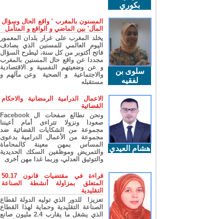
بكوري
المسنون بالمغرب ' واقع الحال وسؤال
المآل' بين الماضي و الواقع و المتأمل
يخلد المغرب على غرار بلدان المعمور
اليوم العالمي للمسنين الذي يصادف
فاتح أكتوبر من كل سنة، ليطرح السؤال
مجددا عن واقع حال المسنين بالمغرب
و عن وضعيتهم النفسية و الاقتصادية
سلوى بن
والاجتماعية و الصحية وعن مآلهم و
لفقيه
مستقبله
الاعمال الدرامية الرمضانية والاحكام
القضائية
ونحن نطالع صفحات ال Facebook
صعودا ونزولا تتراءى أمام أعيننا
مجموعة من الشكايات القضائية ضد
مجموعة من الأعمال الدرامية بدعوى
المساس بمهن معينة كالمحاماة
هشام العيدي
والتمريض وموظفين السكك الحديدية
والتوثيق العدلي، وربما غدا مهن أخرى
قراءة في مقتضيات قانون 50.17
المتعلق بمزاولة أنشطة الصناعة
التقليدية
تعزيزا للدور الذي توليه الدولة لقطاع
الصناعة التقليدية وحماية لهذا القطاع
الذي يشغل ما يقارب 2.4 مليون صانع