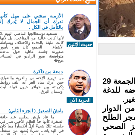
الأزمنة تمشي على مهل كأنها
تدرك أن الجمال لا يُدرك إلا
بالتأمل في الكل .
نستعيد نوسطالجيا الماضي اليوم ،لا
لأنها كانت خالية من المتاعب، بل لأنها
كانت مليئة بالدفء والاختلاف وبساطة
حديث الإثنين
الأشياء. الجميع كان يفرح بأمور
صغيرة: جلسة عائلية حول مائدة
متواضعة، صور الراديو في المساء،
ضح�
دمعة من ذاكرة
من ترويع الإحساس بالغربة والضياع،
نقل شاب في العشرينيات من عمره صباح اليوم الجمعة 29
حين أدرك مناد العز أنه أتلف روابط
ذكرياته بين حوافر خيول قبيلة آيت
ضه للدغة
أوسمان البرق.
ير.
الحرية الان
ن الدوار
بانشُ الصغيرُ..( الجزء الثاني)
ر الطلح
ما عاد بانش يجلس عند حافة
الصخرة كأنها حدُّ العالم الأخير. صار في
ز الصحي
جلسته تلكَ شيءٌ أقلُّ انكساراً مما كان
في البدايات.. شيءٌ يُشبِه من سقطَ،