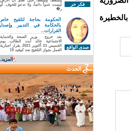
الضرورية
وسقطَ، وسقطَ، حتى تعلّم أن الأرضَ
فكر حر
ليست عدواً دائماً، ولا تدعو للخوف. أو
ر�
الخطيرة
الحكومة بحاجة لتلقيح خاص
بالحكامة في التدبير وإصدار
القرارات...
بعد خروج وزير الصحة والحماية
الاجتماعية خالد أبت الطالب يوم
الخميس 21 أكتوبر 2021 بقرار اجبارية
صدى الواقع
العمل بجواز التلقيح ضد كوفيد 19
المزيد...
الحدث