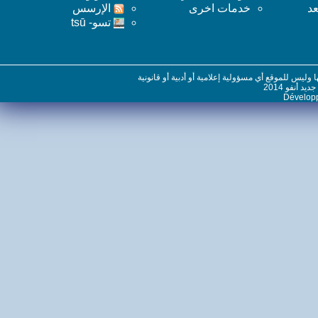
خدمات اخرى
اﻹرسس
تسو- tsū
س للموقع أي مسؤولية إعلامية أو أدبية أو قانونية
نفو 2014
Dévelo