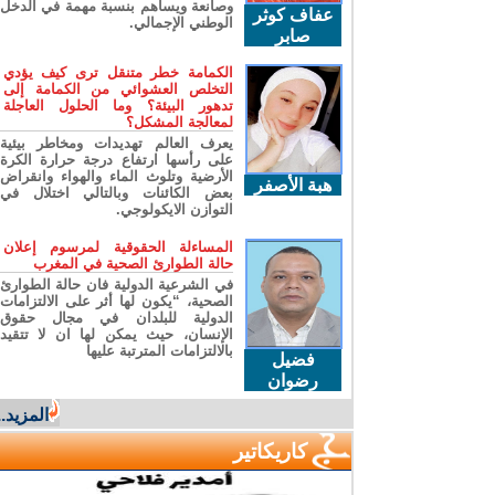
وصانعة ويساهم بنسبة مهمة في الدخل
عفاف كوثر
الوطني الإجمالي.
صابر
الكمامة خطر متنقل ترى كيف يؤدي
التخلص العشوائي من الكمامة إلى
تدهور البيئة؟ وما الحلول العاجلة
لمعالجة المشكل؟
يعرف العالم تهديدات ومخاطر بيئية
على رأسها ارتفاع درجة حرارة الكرة
الأرضية وتلوث الماء والهواء وانقراض
هبة الأصفر
بعض الكائنات وبالتالي اختلال في
التوازن الايكولوجي.
المساءلة الحقوقية لمرسوم إعلان
حالة الطوارئ الصحية في المغرب
في الشرعية الدولية فان حالة الطوارئ
الصحية، “يكون لها أثر على الالتزامات
الدولية للبلدان في مجال حقوق
الإنسان، حيث يمكن لها ان لا تتقيد
بالالتزامات المترتبة عليها
فضيل
رضوان
المزيد...
كاريكاتير