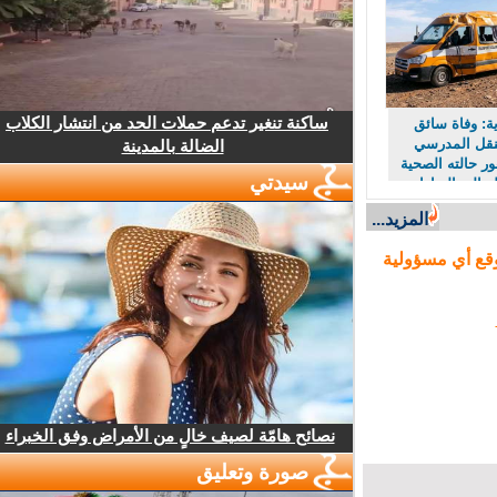
ساكنة تنغير تدعم حملات الحد من انتشار الكلاب
 وفاة سائق
قل المدرسي
الضالة بالمدينة
 حالته الصحية
سيدتي
 إلى الرباط
المزيد...
ع أي مسؤولية
نصائح هامّة لصيف خالٍ من الأمراض وفق الخبراء
صورة وتعليق