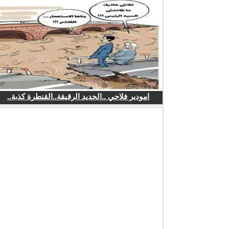
امودير فلاحي ..الحديد الرقيقة..القنطرة كذبة..