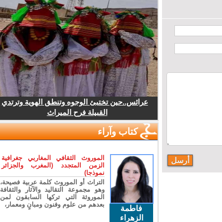
عرائس..حين تختبئ الوجوه وتنطق الهوية وترتدي
القبيلة فرح الميراث
كتاب وآراء
الموروث الثقافي المغاربي جغرافية
الزمن المتجدد (المغرب والجزائر
نموذجا)
التراث أو الموروث كلمة عربية فصيحة،
وهو مجموعة التقاليد والآثار والثقافة
الموروثة التي تركها السابقون لمن
بعدهم من علوم وفنون ومبانٍ ومعمار،
فاطمة
الزهراء