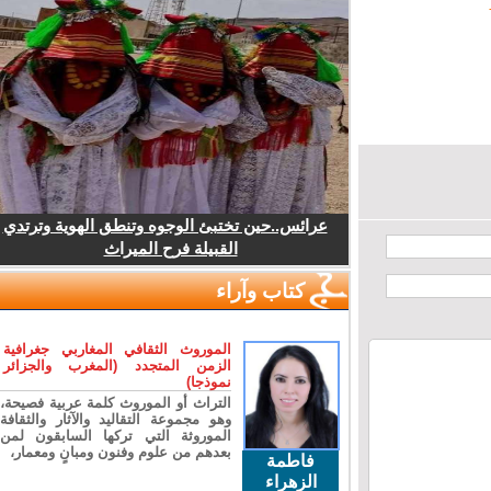
عرائس..حين تختبئ الوجوه وتنطق الهوية وترتدي
القبيلة فرح الميراث
كتاب وآراء
الموروث الثقافي المغاربي جغرافية
الزمن المتجدد (المغرب والجزائر
نموذجا)
التراث أو الموروث كلمة عربية فصيحة،
وهو مجموعة التقاليد والآثار والثقافة
الموروثة التي تركها السابقون لمن
بعدهم من علوم وفنون ومبانٍ ومعمار،
فاطمة
الزهراء