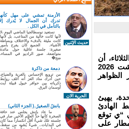
الأزمنة تمشي على مهل كأنها
تدرك أن الجمال لا يُدرك إلا
بالتأمل في الكل .
نستعيد نوسطالجيا الماضي اليوم ،لا
لأنها كانت خالية من المتاعب، بل لأنها
كانت مليئة بالدفء والاختلاف وبساطة
حديث الإثنين
الأشياء. الجميع كان يفرح بأمور
صغيرة: جلسة عائلية حول مائدة
متواضعة، صور الراديو في المساء،
لاثاء، أن
ضح�
احتمال حدوث ظاهرة “إل نينيو” بين يونيو وغشت 2026
دمعة من ذاكرة
ر الظواهر
من ترويع الإحساس بالغربة والضياع،
حين أدرك مناد العز أنه أتلف روابط
ذكرياته بين حوافر خيول قبيلة آيت
أوسمان البرق.
الحرية الان
دة، يهيئ
ط الهادئ
بانشُ الصغيرُ..( الجزء الثاني)
ما عاد بانش يجلس عند حافة
 “ي توقع
الصخرة كأنها حدُّ العالم الأخير. صار في
جلسته تلكَ شيءٌ أقلُّ انكساراً مما كان
طار على
في البدايات.. شيءٌ يُشبِه من سقطَ،