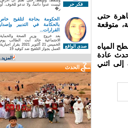
وسقطَ، وسقطَ، حتى تعلّم أن الأرضَ
فكر حر
ليست عدواً دائماً، ولا تدعو للخوف. أو
ر�
هرة حتى
الحكومة بحاجة لتلقيح خاص
اوز 90 في المائة، متوقعة
بالحكامة في التدبير وإصدار
القرارات...
بعد خروج وزير الصحة والحماية
الاجتماعية خالد أبت الطالب يوم
الخميس 21 أكتوبر 2021 بقرار اجبارية
ح المياه
صدى الواقع
العمل بجواز التلقيح ضد كوفيد 19
دث عادة
المزيد...
لى اثني
الحدث