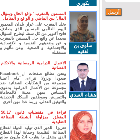
بكوري
المسنون بالمغرب ' واقع الحال وسؤال
المآل' بين الماضي و الواقع و المتأمل
يخلد المغرب على غرار بلدان المعمور
اليوم العالمي للمسنين الذي يصادف
فاتح أكتوبر من كل سنة، ليطرح السؤال
مجددا عن واقع حال المسنين بالمغرب
و عن وضعيتهم النفسية و الاقتصادية
سلوى بن
والاجتماعية و الصحية وعن مآلهم و
لفقيه
مستقبله
الاعمال الدرامية الرمضانية والاحكام
القضائية
ونحن نطالع صفحات ال Facebook
صعودا ونزولا تتراءى أمام أعيننا
مجموعة من الشكايات القضائية ضد
مجموعة من الأعمال الدرامية بدعوى
المساس بمهن معينة كالمحاماة
هشام العيدي
والتمريض وموظفين السكك الحديدية
والتوثيق العدلي، وربما غدا مهن أخرى
قراءة في مقتضيات قانون 50.17
المتعلق بمزاولة أنشطة الصناعة
التقليدية
تعزيزا للدور الذي توليه الدولة لقطاع
الصناعة التقليدية وحماية لهذا القطاع
الذي يشغل ما يقارب 2.4 مليون صانع