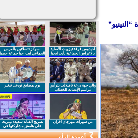
النينيو”
احيدوس فرقة تيزويت الأصلية
اسوكز نتسلاتين بالعرس
بالاعراس الجماعية بأيت ايحيا
الجماعي ايت احيا جماعة حصيا
والي جهة درعة تافيلالت يترأس
يوم بمضايق تودغى تنغير
مراسم الإنصات للخطاب
الملكي السامي بمناسبة
الذكرى27 لعيد العرش المجيد
من سهرات مهرجان افران
تصريح الفنانة سعيدة تيتريت
على هامش مشاركتها في
مهرجان افران
أعمدة الرأي