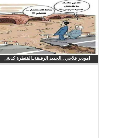
امودير فلاحي ..الحديد الرقيقة..القنطرة كذبة..