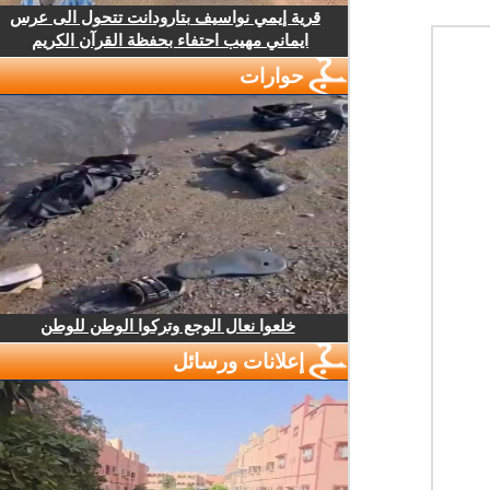
قرية إيمي نواسيف بتارودانت تتحول الى عرس
ايماني مهيب احتفاء بحفظة القرآن الكريم
حوارات
خلعوا نعال الوجع وتركوا الوطن للوطن
إعلانات ورسائل