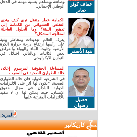
وصانعة ويساهم بنسبة مهمة في الدخل
عفاف كوثر
الوطني الإجمالي.
صابر
الكمامة خطر متنقل ترى كيف يؤدي
التخلص العشوائي من الكمامة إلى
تدهور البيئة؟ وما الحلول العاجلة
لمعالجة المشكل؟
يعرف العالم تهديدات ومخاطر بيئية
على رأسها ارتفاع درجة حرارة الكرة
الأرضية وتلوث الماء والهواء وانقراض
هبة الأصفر
بعض الكائنات وبالتالي اختلال في
التوازن الايكولوجي.
المساءلة الحقوقية لمرسوم إعلان
حالة الطوارئ الصحية في المغرب
في الشرعية الدولية فان حالة الطوارئ
الصحية، “يكون لها أثر على الالتزامات
الدولية للبلدان في مجال حقوق
الإنسان، حيث يمكن لها ان لا تتقيد
بالالتزامات المترتبة عليها
فضيل
رضوان
المزيد...
كاريكاتير