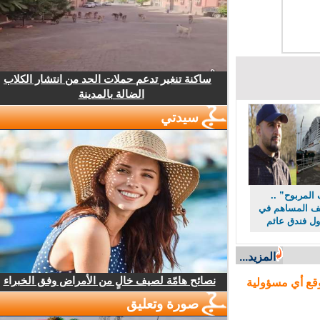
ساكنة تنغير تدعم حملات الحد من انتشار الكلاب
الضالة بالمدينة
سيدتي
مربوح” ..
ف المساهم في
 فندق عائم
المزيد...
نصائح هامّة لصيف خالٍ من الأمراض وفق الخبراء
ع أي مسؤولية
صورة وتعليق