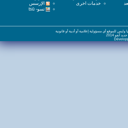
خدمات اخرى
اﻹرسس
تسو- tsū
س للموقع أي مسؤولية إعلامية أو أدبية أو قانونية
نفو 2014
Dévelo