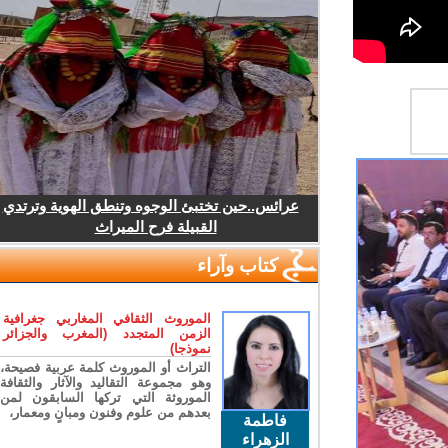
عرائس..حين تختبئ الوجوه وتنطق الهوية وترتدي
القبيلة فرح الميراث
كتاب وآراء
الموروث الثقافي المغاربي جغرافية
الزمن المتجدد (المغرب والجزائر
نموذجا)
التراث أو الموروث كلمة عربية فصيحة،
وهو مجموعة التقاليد والآثار والثقافة
الموروثة التي تركها السابقون لمن
بعدهم من علوم وفنون ومبانٍ ومعمار،
فاطمة
الزهراء