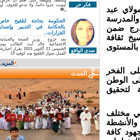
وسقطَ، وسقطَ، حتى تعلّم أن الأرضَ
فكر حر
ليست عدواً دائماً، ولا تدعو للخوف. أو
ولاي عبد
ر�
والمدرسة
الحكومة بحاجة لتلقيح خاص
درج ضمن
بالحكامة في التدبير وإصدار
القرارات...
خ ثقافة
بعد خروج وزير الصحة والحماية
الاجتماعية خالد أبت الطالب يوم
المستوى
الخميس 21 أكتوبر 2021 بقرار اجبارية
صدى الواقع
العمل بجواز التلقيح ضد كوفيد 19
المزيد...
ى الفخر
الحدث
لى الوطن
 لتحقيق
ي مختلف
والأنشطة
هود كافة