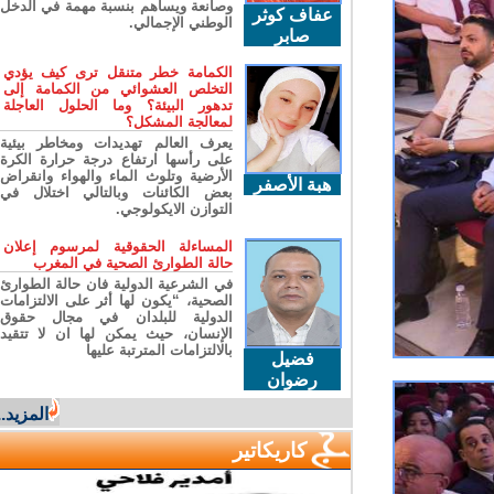
وصانعة ويساهم بنسبة مهمة في الدخل
عفاف كوثر
الوطني الإجمالي.
صابر
الكمامة خطر متنقل ترى كيف يؤدي
التخلص العشوائي من الكمامة إلى
تدهور البيئة؟ وما الحلول العاجلة
لمعالجة المشكل؟
يعرف العالم تهديدات ومخاطر بيئية
على رأسها ارتفاع درجة حرارة الكرة
الأرضية وتلوث الماء والهواء وانقراض
هبة الأصفر
بعض الكائنات وبالتالي اختلال في
التوازن الايكولوجي.
المساءلة الحقوقية لمرسوم إعلان
حالة الطوارئ الصحية في المغرب
في الشرعية الدولية فان حالة الطوارئ
الصحية، “يكون لها أثر على الالتزامات
الدولية للبلدان في مجال حقوق
الإنسان، حيث يمكن لها ان لا تتقيد
بالالتزامات المترتبة عليها
فضيل
رضوان
المزيد...
كاريكاتير