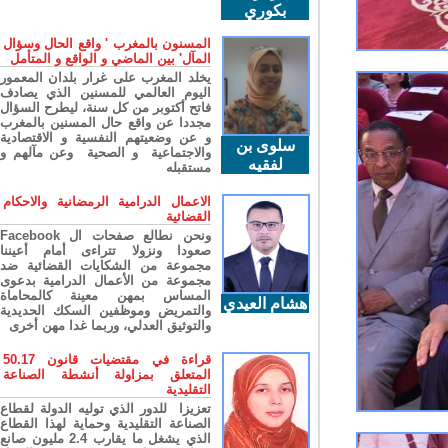
بكوري
المسنون بالمغرب ' واقع الحال وسؤال
المآل' بين الماضي و الواقع و المتأمل
يخلد المغرب على غرار بلدان المعمور
اليوم العالمي للمسنين الذي يصادف
فاتح أكتوبر من كل سنة، ليطرح السؤال
مجددا عن واقع حال المسنين بالمغرب
و عن وضعيتهم النفسية و الاقتصادية
سلوى بن
والاجتماعية و الصحية وعن مآلهم و
لفقيه
مستقبله
الاعمال الدرامية الرمضانية والاحكام
القضائية
ونحن نطالع صفحات ال Facebook
صعودا ونزولا تتراءى أمام أعيننا
مجموعة من الشكايات القضائية ضد
مجموعة من الأعمال الدرامية بدعوى
المساس بمهن معينة كالمحاماة
هشام العيدي
والتمريض وموظفين السكك الحديدية
والتوثيق العدلي، وربما غدا مهن أخرى
قراءة في مقتضيات قانون 50.17
المتعلق بمزاولة أنشطة الصناعة
التقليدية
تعزيزا للدور الذي توليه الدولة لقطاع
الصناعة التقليدية وحماية لهذا القطاع
الذي يشغل ما يقارب 2.4 مليون صانع