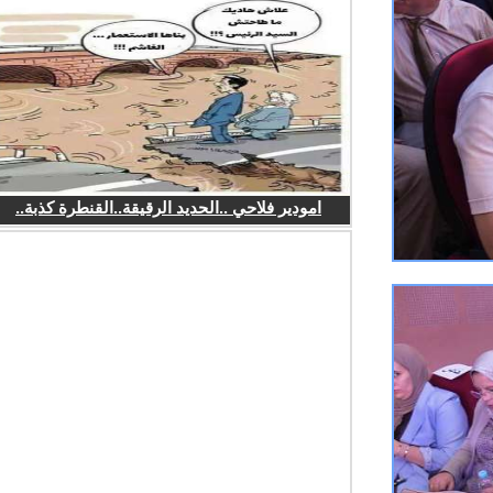
امودير فلاحي ..الحديد الرقيقة..القنطرة كذبة..