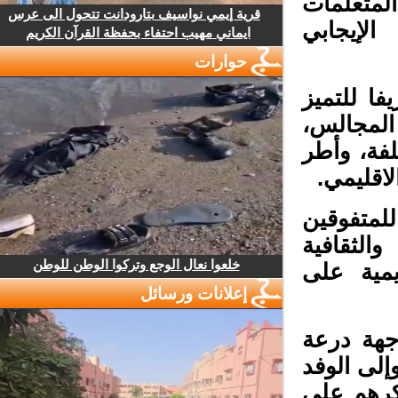
لمتعلمات
قرية إيمي نواسيف بتارودانت تتحول الى عرس
إيجابي
ايماني مهيب احتفاء بحفظة القرآن الكريم
حوارات
ا للتميز
مجالس،
ة، وأطر
اقليمي.
لمتفوقين
لثقافية
خلعوا نعال الوجع وتركوا الوطن للوطن
يمية على
إعلانات ورسائل
هة درعة
لى الوفد
كرهم على