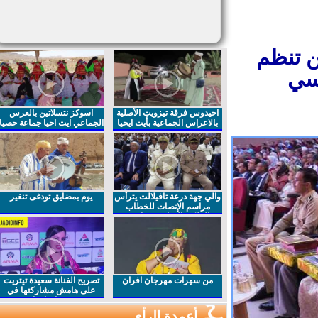
ن تنظم
سي
احيدوس فرقة تيزويت الأصلية
اسوكز نتسلاتين بالعرس
بالاعراس الجماعية بأيت ايحيا
الجماعي ايت احيا جماعة حصيا
والي جهة درعة تافيلالت يترأس
يوم بمضايق تودغى تنغير
مراسم الإنصات للخطاب
الملكي السامي بمناسبة
الذكرى27 لعيد العرش المجيد
من سهرات مهرجان افران
تصريح الفنانة سعيدة تيتريت
على هامش مشاركتها في
مهرجان افران
أعمدة الرأي