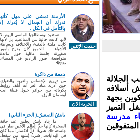
الأزمنة تمشي على مهل كأنها
تدرك أن الجمال لا يُدرك إلا
بالتأمل في الكل .
نستعيد نوسطالجيا الماضي اليوم ،لا
لأنها كانت خالية من المتاعب، بل لأنها
كانت مليئة بالدفء والاختلاف وبساطة
حديث الإثنين
الأشياء. الجميع كان يفرح بأمور
صغيرة: جلسة عائلية حول مائدة
متواضعة، صور الراديو في المساء،
ضح�
دمعة من ذاكرة
27) لتربع صاحب الجلالة
من ترويع الإحساس بالغربة والضياع،
حين أدرك مناد العز أنه أتلف روابط
 أسلافه
ذكرياته بين حوافر خيول قبيلة آيت
أوسمان البرق.
وين بجهة
الحرية الان
لجاري، حفل التميز
اء مدرسة
بانشُ الصغيرُ..( الجزء الثاني)
ما عاد بانش يجلس عند حافة
لمتفوقين
الصخرة كأنها حدُّ العالم الأخير. صار في
جلسته تلكَ شيءٌ أقلُّ انكساراً مما كان
في البدايات.. شيءٌ يُشبِه من سقطَ،