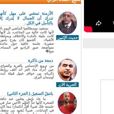
الأزمنة تمشي على مهل كأنها
تدرك أن الجمال لا يُدرك إلا
بالتأمل في الكل .
نستعيد نوسطالجيا الماضي اليوم ،لا
لأنها كانت خالية من المتاعب، بل لأنها
كانت مليئة بالدفء والاختلاف وبساطة
حديث الإثنين
الأشياء. الجميع كان يفرح بأمور
صغيرة: جلسة عائلية حول مائدة
متواضعة، صور الراديو في المساء،
ضح�
دمعة من ذاكرة
من ترويع الإحساس بالغربة والضياع،
حين أدرك مناد العز أنه أتلف روابط
ذكرياته بين حوافر خيول قبيلة آيت
أوسمان البرق.
الحرية الان
بانشُ الصغيرُ..( الجزء الثاني)
ما عاد بانش يجلس عند حافة
الصخرة كأنها حدُّ العالم الأخير. صار في
جلسته تلكَ شيءٌ أقلُّ انكساراً مما كان
في البدايات.. شيءٌ يُشبِه من سقطَ،