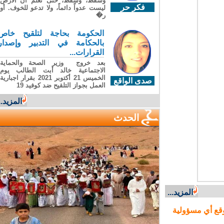
وسقطَ، وسقطَ، حتى تعلّم أن الأرضَ
فكر حر
ليست عدواً دائماً، ولا تدعو للخوف. أو
ر�
الحكومة بحاجة لتلقيح خاص
بالحكامة في التدبير وإصدار
القرارات...
بعد خروج وزير الصحة والحماية
الاجتماعية خالد أبت الطالب يوم
الخميس 21 أكتوبر 2021 بقرار اجبارية
صدى الواقع
العمل بجواز التلقيح ضد كوفيد 19
المزيد...
الحدث
المزيد...
ع أي مسؤولية