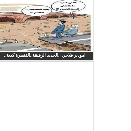
امودير فلاحي ..الحديد الرقيقة..القنطرة كذبة..