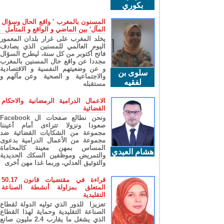
بكوري
المسنون بالمغرب ' واقع الحال وسؤال
المآل' بين الماضي و الواقع و المتأمل
يخلد المغرب على غرار بلدان المعمور
اليوم العالمي للمسنين الذي يصادف
فاتح أكتوبر من كل سنة، ليطرح السؤال
مجددا عن واقع حال المسنين بالمغرب
و عن وضعيتهم النفسية و الاقتصادية
سلوى بن
والاجتماعية و الصحية وعن مآلهم و
لفقيه
مستقبله
الاعمال الدرامية الرمضانية والاحكام
القضائية
ونحن نطالع صفحات ال Facebook
صعودا ونزولا تتراءى أمام أعيننا
مجموعة من الشكايات القضائية ضد
مجموعة من الأعمال الدرامية بدعوى
المساس بمهن معينة كالمحاماة
هشام العيدي
والتمريض وموظفين السكك الحديدية
والتوثيق العدلي، وربما غدا مهن أخرى
قراءة في مقتضيات قانون 50.17
المتعلق بمزاولة أنشطة الصناعة
التقليدية
تعزيزا للدور الذي توليه الدولة لقطاع
الصناعة التقليدية وحماية لهذا القطاع
الذي يشغل ما يقارب 2.4 مليون صانع