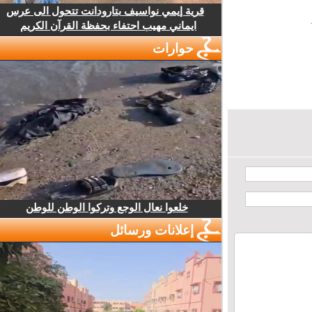
قرية إيمي نواسيف بتارودانت تتحول الى عرس
ايماني مهيب احتفاء بحفظة القرآن الكريم
حوارات
خلعوا نعال الوجع وتركوا الوطن للوطن
إعلانات ورسائل