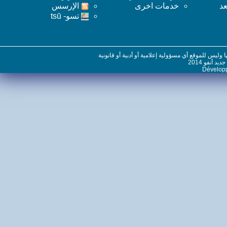
خدمات اخرى
اﻹرسس
تسو- tsū
س للموقع أي مسؤولية إعلامية أو أدبية أو قانونية
نفو 2014
Dévelo