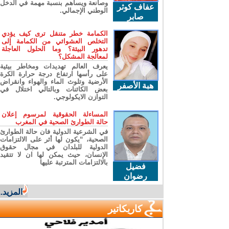
وصانعة ويساهم بنسبة مهمة في الدخل
عفاف كوثر
الوطني الإجمالي.
صابر
الكمامة خطر متنقل ترى كيف يؤدي
التخلص العشوائي من الكمامة إلى
تدهور البيئة؟ وما الحلول العاجلة
لمعالجة المشكل؟
يعرف العالم تهديدات ومخاطر بيئية
على رأسها ارتفاع درجة حرارة الكرة
الأرضية وتلوث الماء والهواء وانقراض
هبة الأصفر
بعض الكائنات وبالتالي اختلال في
التوازن الايكولوجي.
المساءلة الحقوقية لمرسوم إعلان
حالة الطوارئ الصحية في المغرب
في الشرعية الدولية فان حالة الطوارئ
الصحية، “يكون لها أثر على الالتزامات
الدولية للبلدان في مجال حقوق
الإنسان، حيث يمكن لها ان لا تتقيد
بالالتزامات المترتبة عليها
فضيل
رضوان
المزيد...
كاريكاتير