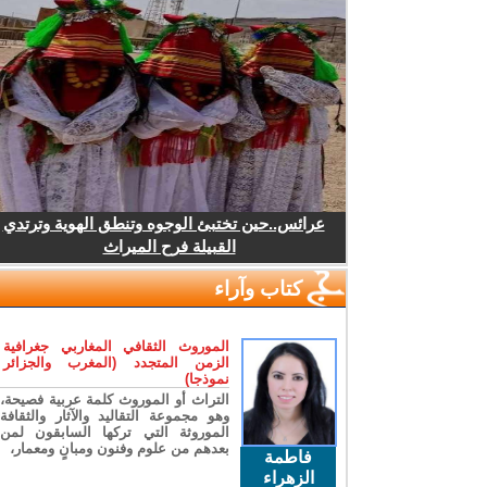
عرائس..حين تختبئ الوجوه وتنطق الهوية وترتدي
القبيلة فرح الميراث
كتاب وآراء
الموروث الثقافي المغاربي جغرافية
الزمن المتجدد (المغرب والجزائر
نموذجا)
التراث أو الموروث كلمة عربية فصيحة،
وهو مجموعة التقاليد والآثار والثقافة
الموروثة التي تركها السابقون لمن
بعدهم من علوم وفنون ومبانٍ ومعمار،
فاطمة
الزهراء