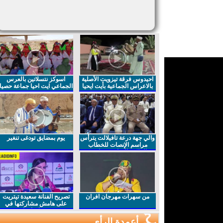
احيدوس فرقة تيزويت الأصلية
اسوكز نتسلاتين بالعرس
بالاعراس الجماعية بأيت ايحيا
الجماعي ايت احيا جماعة حصيا
والي جهة درعة تافيلالت يترأس
يوم بمضايق تودغى تنغير
مراسم الإنصات للخطاب
الملكي السامي بمناسبة
الذكرى27 لعيد العرش المجيد
من سهرات مهرجان افران
تصريح الفنانة سعيدة تيتريت
على هامش مشاركتها في
مهرجان افران
أعمدة الرأي