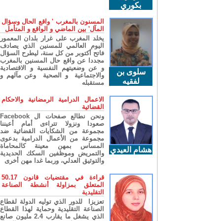
بكوري
المسنون بالمغرب ' واقع الحال وسؤال
المآل' بين الماضي و الواقع و المتأمل
يخلد المغرب على غرار بلدان المعمور
اليوم العالمي للمسنين الذي يصادف
فاتح أكتوبر من كل سنة، ليطرح السؤال
مجددا عن واقع حال المسنين بالمغرب
و عن وضعيتهم النفسية و الاقتصادية
سلوى بن
والاجتماعية و الصحية وعن مآلهم و
لفقيه
مستقبله
الاعمال الدرامية الرمضانية والاحكام
القضائية
ونحن نطالع صفحات ال Facebook
صعودا ونزولا تتراءى أمام أعيننا
مجموعة من الشكايات القضائية ضد
مجموعة من الأعمال الدرامية بدعوى
المساس بمهن معينة كالمحاماة
هشام العيدي
والتمريض وموظفين السكك الحديدية
والتوثيق العدلي، وربما غدا مهن أخرى
قراءة في مقتضيات قانون 50.17
المتعلق بمزاولة أنشطة الصناعة
التقليدية
تعزيزا للدور الذي توليه الدولة لقطاع
الصناعة التقليدية وحماية لهذا القطاع
الذي يشغل ما يقارب 2.4 مليون صانع