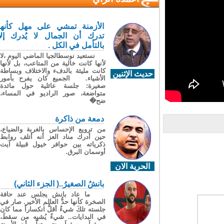
الأزمنة تمشي على مهل كأنها
تدرك أن الجمال لا يُدرك إلا
بالتأمل في الكل .
نستعيد نوسطالجيا الماضي اليوم ،لا
لأنها كانت خالية من المتاعب، بل لأنها
كانت مليئة بالدفء والاختلاف وبساطة
حديث الإثنين
الأشياء. الجميع كان يفرح بأمور
صغيرة: جلسة عائلية حول مائدة
متواضعة، صور الراديو في المساء،
ضح�
دمعة من ذاكرة
من ترويع الإحساس بالغربة والضياع،
حين أدرك مناد العز أنه أتلف روابط
ذكرياته بين حوافر خيول قبيلة آيت
أوسمان البرق.
الحرية الان
بانشُ الصغيرُ..( الجزء الثاني)
ما عاد بانش يجلس عند حافة
الصخرة كأنها حدُّ العالم الأخير. صار في
جلسته تلكَ شيءٌ أقلُّ انكساراً مما كان
في البدايات.. شيءٌ يُشبِه من سقطَ،