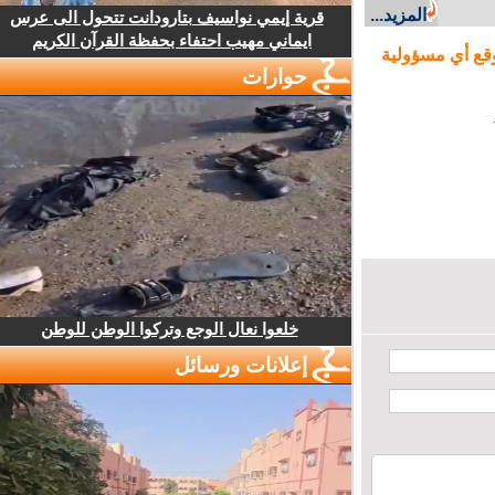
المزيد...
قرية إيمي نواسيف بتارودانت تتحول الى عرس
ايماني مهيب احتفاء بحفظة القرآن الكريم
ع أي مسؤولية
حوارات
خلعوا نعال الوجع وتركوا الوطن للوطن
إعلانات ورسائل