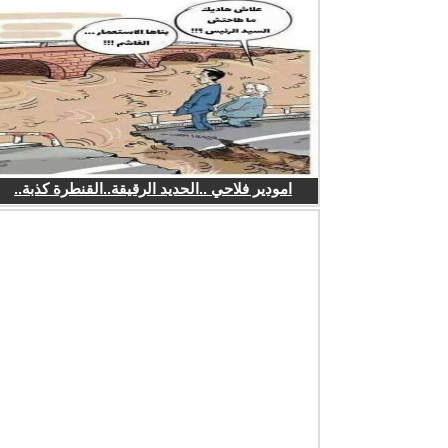
امودير فلاحي ..الحديد الرقيقة..القنطرة كذبة..