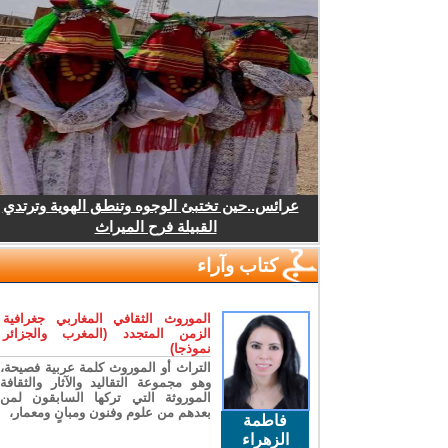
عرائس..حين تختبئ الوجوه وتنطق الهوية وترتدي
القبيلة فرح الميراث
كتاب وآراء
الموروث الثقافي المغاربي جغرافية
الزمن المتجدد (المغرب والجزائر
نموذجا)
التراث أو الموروث كلمة عربية فصيحة،
وهو مجموعة التقاليد والآثار والثقافة
الموروثة التي تركها السابقون لمن
بعدهم من علوم وفنون ومبانٍ ومعمار،
فاطمة
الزهراء