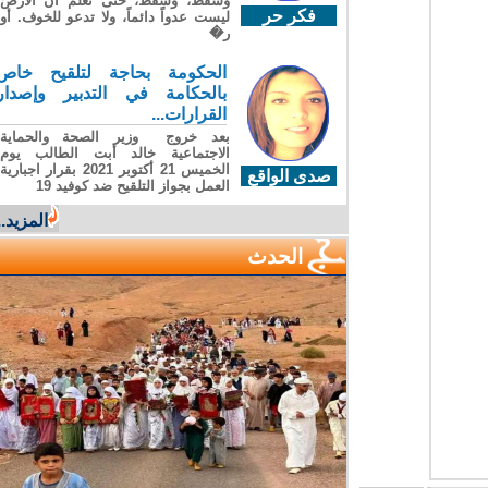
وسقطَ، وسقطَ، حتى تعلّم أن الأرضَ
فكر حر
ليست عدواً دائماً، ولا تدعو للخوف. أو
ر�
الحكومة بحاجة لتلقيح خاص
بالحكامة في التدبير وإصدار
القرارات...
بعد خروج وزير الصحة والحماية
الاجتماعية خالد أبت الطالب يوم
الخميس 21 أكتوبر 2021 بقرار اجبارية
صدى الواقع
العمل بجواز التلقيح ضد كوفيد 19
المزيد...
الحدث