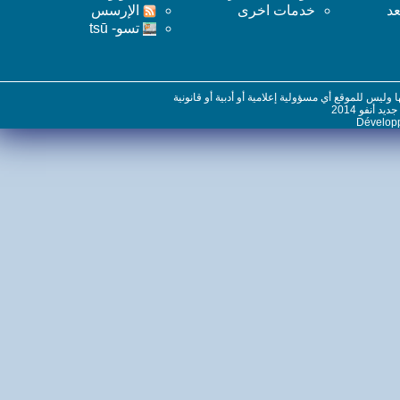
خدمات اخرى
اﻹرسس
تسو- tsū
س للموقع أي مسؤولية إعلامية أو أدبية أو قانونية
نفو 2014
Dévelo