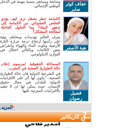
وصانعة ويساهم بنسبة مهمة في الدخل
عفاف كوثر
الوطني الإجمالي.
صابر
الكمامة خطر متنقل ترى كيف يؤدي
التخلص العشوائي من الكمامة إلى
تدهور البيئة؟ وما الحلول العاجلة
لمعالجة المشكل؟
يعرف العالم تهديدات ومخاطر بيئية
على رأسها ارتفاع درجة حرارة الكرة
الأرضية وتلوث الماء والهواء وانقراض
هبة الأصفر
بعض الكائنات وبالتالي اختلال في
التوازن الايكولوجي.
المساءلة الحقوقية لمرسوم إعلان
حالة الطوارئ الصحية في المغرب
في الشرعية الدولية فان حالة الطوارئ
الصحية، “يكون لها أثر على الالتزامات
الدولية للبلدان في مجال حقوق
الإنسان، حيث يمكن لها ان لا تتقيد
بالالتزامات المترتبة عليها
فضيل
رضوان
المزيد...
كاريكاتير