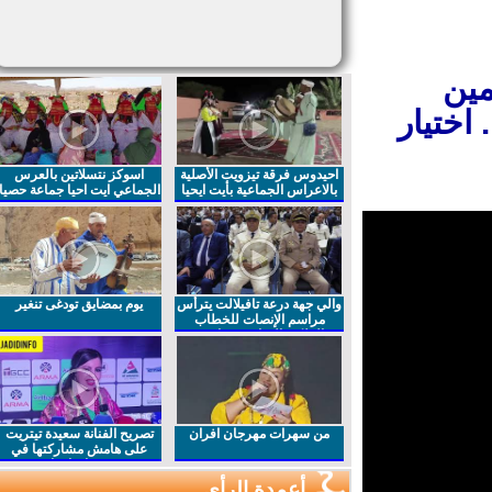
ين
اختيار
احيدوس فرقة تيزويت الأصلية
اسوكز نتسلاتين بالعرس
بالاعراس الجماعية بأيت ايحيا
الجماعي ايت احيا جماعة حصيا
والي جهة درعة تافيلالت يترأس
يوم بمضايق تودغى تنغير
مراسم الإنصات للخطاب
الملكي السامي بمناسبة
الذكرى27 لعيد العرش المجيد
من سهرات مهرجان افران
تصريح الفنانة سعيدة تيتريت
على هامش مشاركتها في
مهرجان افران
أعمدة الرأي