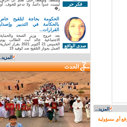
وسقطَ، وسقطَ، حتى تعلّم أن الأرضَ
فكر حر
ليست عدواً دائماً، ولا تدعو للخوف. أو
ر�
الحكومة بحاجة لتلقيح خاص
بالحكامة في التدبير وإصدار
القرارات...
بعد خروج وزير الصحة والحماية
الاجتماعية خالد أبت الطالب يوم
الخميس 21 أكتوبر 2021 بقرار اجبارية
صدى الواقع
العمل بجواز التلقيح ضد كوفيد 19
المزيد...
الحدث
المزيد...
ع أي مسؤولية