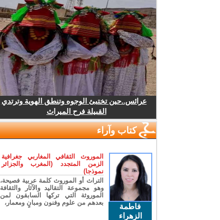
عرائس..حين تختبئ الوجوه وتنطق الهوية وترتدي
القبيلة فرح الميراث
كتاب وآراء
الموروث الثقافي المغاربي جغرافية
الزمن المتجدد (المغرب والجزائر
نموذجا)
التراث أو الموروث كلمة عربية فصيحة،
وهو مجموعة التقاليد والآثار والثقافة
الموروثة التي تركها السابقون لمن
بعدهم من علوم وفنون ومبانٍ ومعمار،
فاطمة
الزهراء