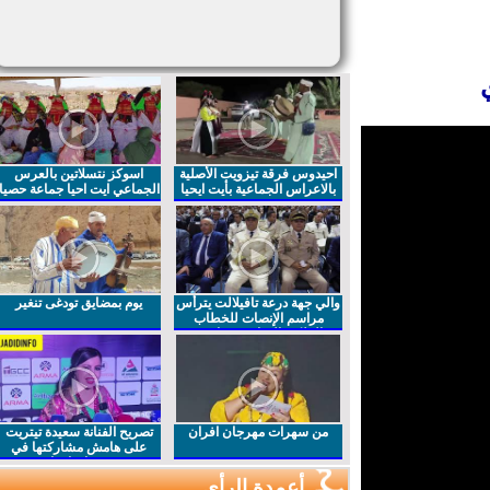
احيدوس فرقة تيزويت الأصلية
اسوكز نتسلاتين بالعرس
بالاعراس الجماعية بأيت ايحيا
الجماعي ايت احيا جماعة حصيا
والي جهة درعة تافيلالت يترأس
يوم بمضايق تودغى تنغير
مراسم الإنصات للخطاب
الملكي السامي بمناسبة
الذكرى27 لعيد العرش المجيد
من سهرات مهرجان افران
تصريح الفنانة سعيدة تيتريت
على هامش مشاركتها في
مهرجان افران
أعمدة الرأي