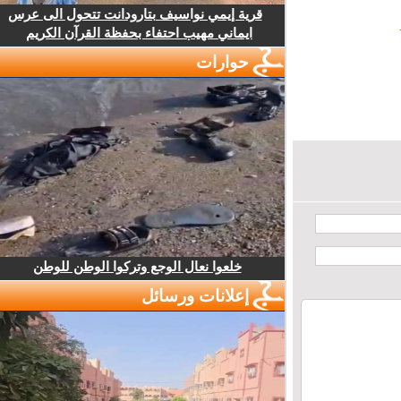
قرية إيمي نواسيف بتارودانت تتحول الى عرس
ايماني مهيب احتفاء بحفظة القرآن الكريم
حوارات
خلعوا نعال الوجع وتركوا الوطن للوطن
إعلانات ورسائل