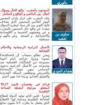
بكوري
المسنون بالمغرب ' واقع الحال وسؤال
المآل' بين الماضي و الواقع و المتأمل
يخلد المغرب على غرار بلدان المعمور
اليوم العالمي للمسنين الذي يصادف
فاتح أكتوبر من كل سنة، ليطرح السؤال
مجددا عن واقع حال المسنين بالمغرب
و عن وضعيتهم النفسية و الاقتصادية
سلوى بن
والاجتماعية و الصحية وعن مآلهم و
لفقيه
مستقبله
الاعمال الدرامية الرمضانية والاحكام
القضائية
ونحن نطالع صفحات ال Facebook
صعودا ونزولا تتراءى أمام أعيننا
مجموعة من الشكايات القضائية ضد
مجموعة من الأعمال الدرامية بدعوى
المساس بمهن معينة كالمحاماة
هشام العيدي
والتمريض وموظفين السكك الحديدية
والتوثيق العدلي، وربما غدا مهن أخرى
قراءة في مقتضيات قانون 50.17
المتعلق بمزاولة أنشطة الصناعة
التقليدية
تعزيزا للدور الذي توليه الدولة لقطاع
الصناعة التقليدية وحماية لهذا القطاع
الذي يشغل ما يقارب 2.4 مليون صانع