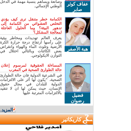
وصانعة ويساهم بنسبة مهمة في الدخل
عفاف كوثر
الوطني الإجمالي.
صابر
الكمامة خطر متنقل ترى كيف يؤدي
التخلص العشوائي من الكمامة إلى
تدهور البيئة؟ وما الحلول العاجلة
لمعالجة المشكل؟
يعرف العالم تهديدات ومخاطر بيئية
على رأسها ارتفاع درجة حرارة الكرة
الأرضية وتلوث الماء والهواء وانقراض
هبة الأصفر
بعض الكائنات وبالتالي اختلال في
التوازن الايكولوجي.
المساءلة الحقوقية لمرسوم إعلان
حالة الطوارئ الصحية في المغرب
في الشرعية الدولية فان حالة الطوارئ
الصحية، “يكون لها أثر على الالتزامات
الدولية للبلدان في مجال حقوق
الإنسان، حيث يمكن لها ان لا تتقيد
بالالتزامات المترتبة عليها
فضيل
رضوان
المزيد...
كاريكاتير