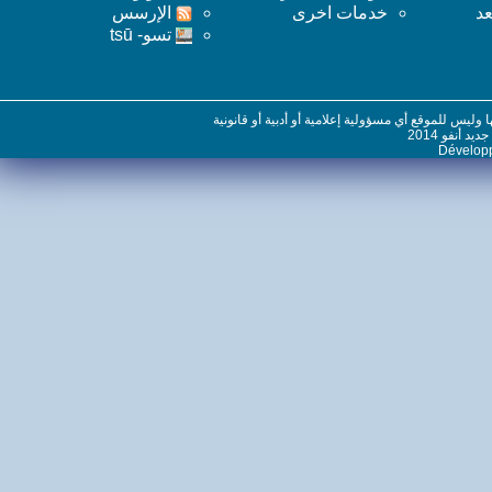
خدمات اخرى
اﻹرسس
تسو- tsū
س للموقع أي مسؤولية إعلامية أو أدبية أو قانونية
نفو 2014
Dévelo