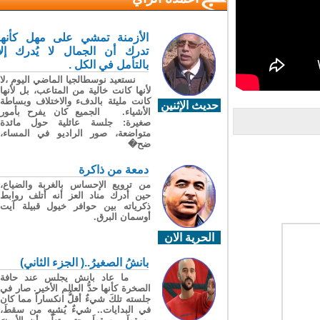
الأزمنة تمشي على مهل كأنها
تدرك أن الجمال لا يُدرك إلا
بالتأمل في الكل .
نستعيد نوسطالجيا الماضي اليوم ،لا
لأنها كانت خالية من المتاعب، بل لأنها
كانت مليئة بالدفء والاختلاف وبساطة
حديث الإثنين
الأشياء. الجميع كان يفرح بأمور
صغيرة: جلسة عائلية حول مائدة
متواضعة، صور الراديو في المساء،
ضح�
دمعة من ذاكرة
من ترويع الإحساس بالغربة والضياع،
حين أدرك مناد العز أنه أتلف روابط
ذكرياته بين حوافر خيول قبيلة آيت
أوسمان البرق.
الحرية الان
بانشُ الصغيرُ..( الجزء الثاني)
ما عاد بانش يجلس عند حافة
الصخرة كأنها حدُّ العالم الأخير. صار في
جلسته تلكَ شيءٌ أقلُّ انكساراً مما كان
في البدايات.. شيءٌ يُشبِه من سقطَ،