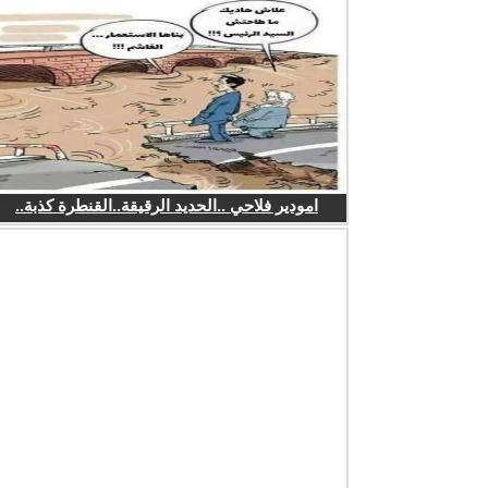
امودير فلاحي ..الحديد الرقيقة..القنطرة كذبة..