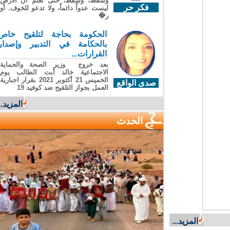
وسقطَ، وسقطَ، حتى تعلّم أن الأرضَ
فكر حر
ليست عدواً دائماً، ولا تدعو للخوف. أو
ر�
الحكومة بحاجة لتلقيح خاص
بالحكامة في التدبير وإصدار
القرارات...
بعد خروج وزير الصحة والحماية
الاجتماعية خالد أبت الطالب يوم
الخميس 21 أكتوبر 2021 بقرار اجبارية
صدى الواقع
العمل بجواز التلقيح ضد كوفيد 19
المزيد...
الحدث
المزيد...