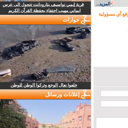
المزيد...
قرية إيمي نواسيف بتارودانت تتحول الى عرس
ايماني مهيب احتفاء بحفظة القرآن الكريم
ع أي مسؤولية
حوارات
خلعوا نعال الوجع وتركوا الوطن للوطن
إعلانات ورسائل