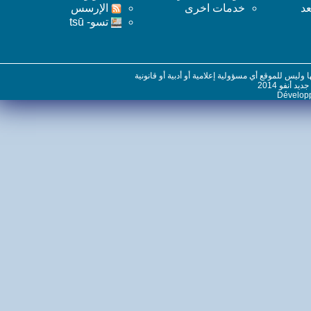
خدمات اخرى
اﻹرسس
تسو- tsū
س للموقع أي مسؤولية إعلامية أو أدبية أو قانونية
نفو 2014
Dévelo