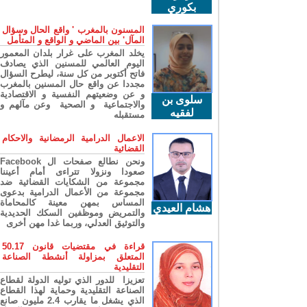
بكوري
المسنون بالمغرب ' واقع الحال وسؤال
المآل' بين الماضي و الواقع و المتأمل
يخلد المغرب على غرار بلدان المعمور
اليوم العالمي للمسنين الذي يصادف
فاتح أكتوبر من كل سنة، ليطرح السؤال
مجددا عن واقع حال المسنين بالمغرب
و عن وضعيتهم النفسية و الاقتصادية
سلوى بن
والاجتماعية و الصحية وعن مآلهم و
لفقيه
مستقبله
الاعمال الدرامية الرمضانية والاحكام
القضائية
ونحن نطالع صفحات ال Facebook
صعودا ونزولا تتراءى أمام أعيننا
مجموعة من الشكايات القضائية ضد
مجموعة من الأعمال الدرامية بدعوى
المساس بمهن معينة كالمحاماة
هشام العيدي
والتمريض وموظفين السكك الحديدية
والتوثيق العدلي، وربما غدا مهن أخرى
قراءة في مقتضيات قانون 50.17
المتعلق بمزاولة أنشطة الصناعة
التقليدية
تعزيزا للدور الذي توليه الدولة لقطاع
الصناعة التقليدية وحماية لهذا القطاع
الذي يشغل ما يقارب 2.4 مليون صانع