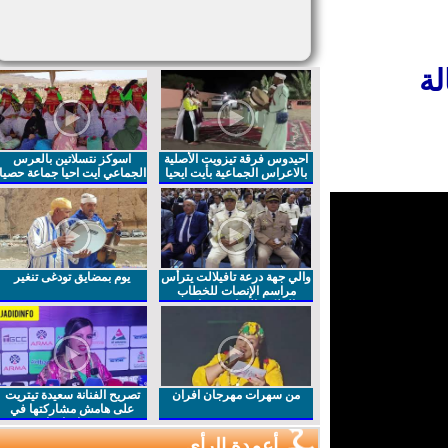
ة
احيدوس فرقة تيزويت الأصلية
اسوكز نتسلاتين بالعرس
بالاعراس الجماعية بأيت ايحيا
الجماعي ايت احيا جماعة حصيا
والي جهة درعة تافيلالت يترأس
يوم بمضايق تودغى تنغير
مراسم الإنصات للخطاب
الملكي السامي بمناسبة
الذكرى27 لعيد العرش المجيد
من سهرات مهرجان افران
تصريح الفنانة سعيدة تيتريت
على هامش مشاركتها في
مهرجان افران
أعمدة الرأي