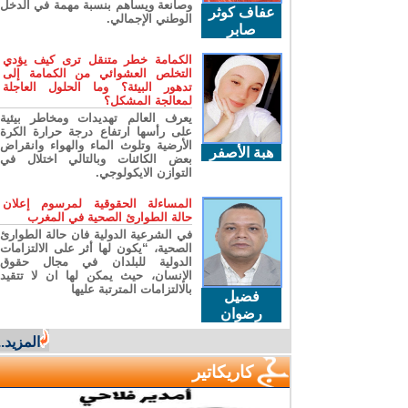
وصانعة ويساهم بنسبة مهمة في الدخل
عفاف كوثر
الوطني الإجمالي.
صابر
الكمامة خطر متنقل ترى كيف يؤدي
التخلص العشوائي من الكمامة إلى
تدهور البيئة؟ وما الحلول العاجلة
لمعالجة المشكل؟
يعرف العالم تهديدات ومخاطر بيئية
على رأسها ارتفاع درجة حرارة الكرة
الأرضية وتلوث الماء والهواء وانقراض
هبة الأصفر
بعض الكائنات وبالتالي اختلال في
التوازن الايكولوجي.
المساءلة الحقوقية لمرسوم إعلان
حالة الطوارئ الصحية في المغرب
في الشرعية الدولية فان حالة الطوارئ
الصحية، “يكون لها أثر على الالتزامات
الدولية للبلدان في مجال حقوق
الإنسان، حيث يمكن لها ان لا تتقيد
بالالتزامات المترتبة عليها
فضيل
رضوان
المزيد...
كاريكاتير