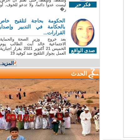
وسقطَ، وسقطَ، حتى تعلّم أن الأرضَ
فكر حر
ليست عدواً دائماً، ولا تدعو للخوف. أو
ر�
الحكومة بحاجة لتلقيح خاص
بالحكامة في التدبير وإصدار
القرارات...
بعد خروج وزير الصحة والحماية
الاجتماعية خالد أبت الطالب يوم
الخميس 21 أكتوبر 2021 بقرار اجبارية
صدى الواقع
العمل بجواز التلقيح ضد كوفيد 19
المزيد...
الحدث