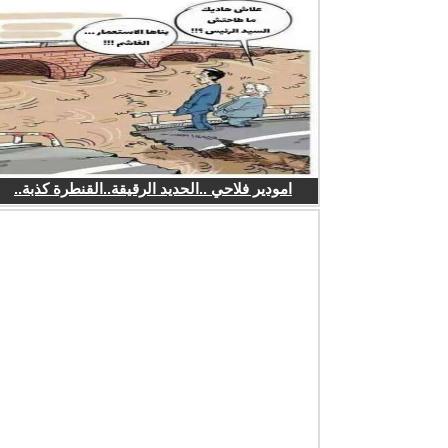
امودير فلاحي ..الحديد الرقيقة..القنطرة كذبة..