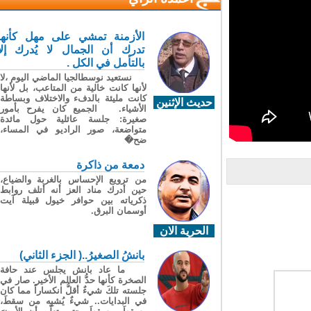
الأزمنة تمشي على مهل كأنها
تدرك أن الجمال لا يُدرك إلا
بالتأمل في الكل .
نستعيد نوسطالجيا الماضي اليوم ،لا
لأنها كانت خالية من المتاعب، بل لأنها
كانت مليئة بالدفء والاختلاف وبساطة
حديث الإثنين
الأشياء. الجميع كان يفرح بأمور
صغيرة: جلسة عائلية حول مائدة
متواضعة، صور الراديو في المساء،
ضح�
دمعة من ذاكرة
من ترويع الإحساس بالغربة والضياع،
حين أدرك مناد العز أنه أتلف روابط
ذكرياته بين حوافر خيول قبيلة آيت
أوسمان البرق.
الحرية الان
بانشُ الصغيرُ..( الجزء الثاني)
ما عاد بانش يجلس عند حافة
الصخرة كأنها حدُّ العالم الأخير. صار في
جلسته تلكَ شيءٌ أقلُّ انكساراً مما كان
في البدايات.. شيءٌ يُشبِه من سقطَ،