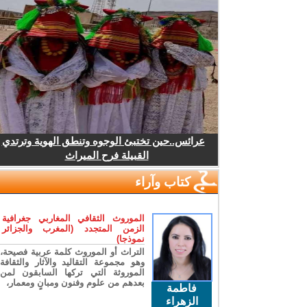
عرائس..حين تختبئ الوجوه وتنطق الهوية وترتدي
القبيلة فرح الميراث
كتاب وآراء
الموروث الثقافي المغاربي جغرافية
الزمن المتجدد (المغرب والجزائر
نموذجا)
التراث أو الموروث كلمة عربية فصيحة،
وهو مجموعة التقاليد والآثار والثقافة
الموروثة التي تركها السابقون لمن
بعدهم من علوم وفنون ومبانٍ ومعمار،
فاطمة
الزهراء