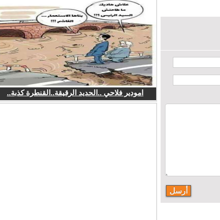
امودير فلاحي ..الحديد الرقيقة..القنطرة كذبة..