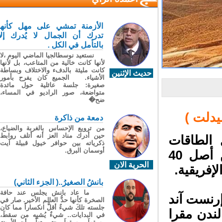
الأزمنة تمشي على مهل كأنها
تدرك أن الجمال لا يُدرك إلا
بالتأمل في الكل .
نستعيد نوسطالجيا الماضي اليوم ،لا
لأنها كانت خالية من المتاعب، بل لأنها
كانت مليئة بالدفء والاختلاف وبساطة
حديث الإثنين
الأشياء. الجميع كان يفرح بأمور
صغيرة: جلسة عائلية حول مائدة
متواضعة، صور الراديو في المساء،
ضح�
دلت )
دمعة من ذاكرة
من ترويع الإحساس بالغربة والضياع،
حين أدرك مناد العز أنه أتلف روابط
الطاقات
ذكرياته بين حوافر خيول قبيلة آيت
أوسمان البرق.
المتجددة"، المغرب في المرتبة 16 عالميا، من أصل 40
الحرية الان
إفريقية.
بانشُ الصغيرُ..( الجزء الثاني)
ما عاد بانش يجلس عند حافة
نست آند
الصخرة كأنها حدُّ العالم الأخير. صار في
جلسته تلكَ شيءٌ أقلُّ انكساراً مما كان
ندن مقرا
في البدايات.. شيءٌ يُشبِه من سقطَ،