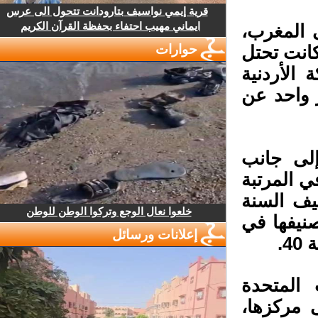
قرية إيمي نواسيف بتارودانت تتحول الى عرس
ايماني مهيب احتفاء بحفظة القرآن الكريم
 المغرب،
حوارات
لما أنها كانت تحتل
بة 20، والمملكة الأردنية
 بمركز واحد عن
لى جانب
 المرتبة
ف السنة
خلعوا نعال الوجع وتركوا الوطن للوطن
يفها في
إعلانات ورسائل
.
لمتحدة
 مركزها،