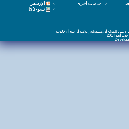
خدمات اخرى
اﻹرسس
تسو- tsū
س للموقع أي مسؤولية إعلامية أو أدبية أو قانونية
نفو 2014
Dévelo