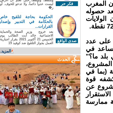
وسقطَ، وسقطَ، حتى تعلّم أن الأرضَ
ن المغرب
فكر حر
ليست عدواً دائماً، ولا تدعو للخوف. أو
ر�
د حصوله
الحكومة بحاجة لتلقيح خاص
 الولايات
بالحكامة في التدبير وإصدار
القرارات...
بعد خروج وزير الصحة والحماية
الاجتماعية خالد أبت الطالب يوم
الخميس 21 أكتوبر 2021 بقرار اجبارية
على عدد
صدى الواقع
العمل بجواز التلقيح ضد كوفيد 19
ساعد في
المزيد...
لد ما؟"
الحدث
لمشروع،
 (بما في
شفه قوة
مشروع عن
لاستقرار
ة ممارسة