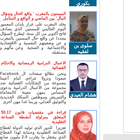
بكوري
المسنون بالمغرب ' واقع الحال وسؤال
المآل' بين الماضي و الواقع و المتأمل
يخلد المغرب على غرار بلدان المعمور
اليوم العالمي للمسنين الذي يصادف
فاتح أكتوبر من كل سنة، ليطرح السؤال
مجددا عن واقع حال المسنين بالمغرب
و عن وضعيتهم النفسية و الاقتصادية
سلوى بن
والاجتماعية و الصحية وعن مآلهم و
لفقيه
مستقبله
الاعمال الدرامية الرمضانية والاحكام
القضائية
ونحن نطالع صفحات ال Facebook
صعودا ونزولا تتراءى أمام أعيننا
مجموعة من الشكايات القضائية ضد
مجموعة من الأعمال الدرامية بدعوى
المساس بمهن معينة كالمحاماة
هشام العيدي
والتمريض وموظفين السكك الحديدية
والتوثيق العدلي، وربما غدا مهن أخرى
قراءة في مقتضيات قانون 50.17
المتعلق بمزاولة أنشطة الصناعة
التقليدية
تعزيزا للدور الذي توليه الدولة لقطاع
الصناعة التقليدية وحماية لهذا القطاع
الذي يشغل ما يقارب 2.4 مليون صانع