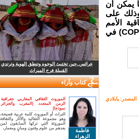
 يمكن أن
ذلك على
ية الأمم
المتحدة الإطارية بشأن تغير المناخ للأطراف (COP26) في
عرائس..حين تختبئ الوجوه وتنطق الهوية وترتدي
القبيلة فرح الميراث
كتاب وآراء
لمصدر: يابلادي
الموروث الثقافي المغاربي جغرافية
الزمن المتجدد (المغرب والجزائر
نموذجا)
التراث أو الموروث كلمة عربية فصيحة،
وهو مجموعة التقاليد والآثار والثقافة
الموروثة التي تركها السابقون لمن
بعدهم من علوم وفنون ومبانٍ ومعمار،
فاطمة
الزهراء