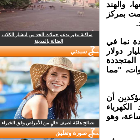
 والهند
مت بمركز
ساكنة تنغير تدعم حملات الحد من انتشار الكلاب
ة نما في
الضالة بالمدينة
ماضي بنسبة 2٪ إلى 303.5 مليار دولار
سيدتي
لمتجددة
2019 ، إلى 265 جيجاوات، "مما
ؤكدين أن
الكهرباء
ى 8300 تيراواط ساعة، وهو
نصائح هامّة لصيف خالٍ من الأمراض وفق الخبراء
صورة وتعليق