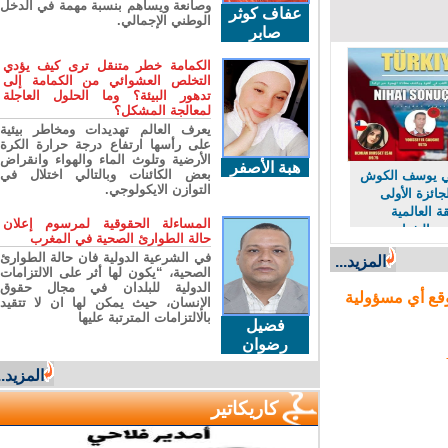
وصانعة ويساهم بنسبة مهمة في الدخل
عفاف كوثر
الوطني الإجمالي.
صابر
الكمامة خطر متنقل ترى كيف يؤدي
التخلص العشوائي من الكمامة إلى
تدهور البيئة؟ وما الحلول العاجلة
لمعالجة المشكل؟
يعرف العالم تهديدات ومخاطر بيئية
على رأسها ارتفاع درجة حرارة الكرة
الأرضية وتلوث الماء والهواء وانقراض
هبة الأصفر
بعض الكائنات وبالتالي اختلال في
 يوسف الكوش
التوازن الايكولوجي.
ئزة الأولى
العالمية
المساءلة الحقوقية لمرسوم إعلان
 الشباب
حالة الطوارئ الصحية في المغرب
في الشرعية الدولية فان حالة الطوارئ
المزيد...
الصحية، “يكون لها أثر على الالتزامات
الدولية للبلدان في مجال حقوق
ع أي مسؤولية
الإنسان، حيث يمكن لها ان لا تتقيد
بالالتزامات المترتبة عليها
فضيل
رضوان
المزيد...
كاريكاتير