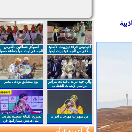
بية
احيدوس فرقة تيزويت الأصلية
اسوكز نتسلاتين بالعرس
بالاعراس الجماعية بأيت ايحيا
الجماعي ايت احيا جماعة حصيا
والي جهة درعة تافيلالت يترأس
يوم بمضايق تودغى تنغير
مراسم الإنصات للخطاب
الملكي السامي بمناسبة
الذكرى27 لعيد العرش المجيد
من سهرات مهرجان افران
تصريح الفنانة سعيدة تيتريت
على هامش مشاركتها في
مهرجان افران
أعمدة الرأي