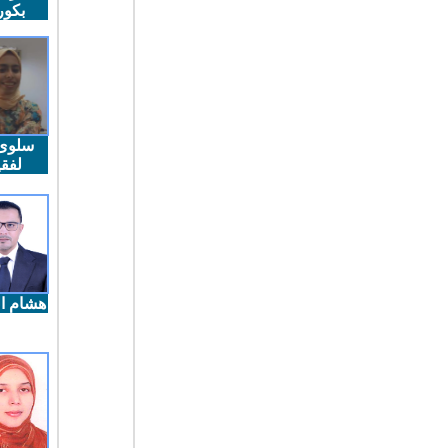
بكو
سلوى
لفقي
هشام ال