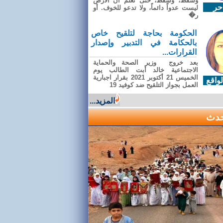
وسقطَ، وسقطَ، حتى تعلّم أن الأرضَ
حر
ليست عدواً دائماً، ولا تدعو للخوف. أو
ر�
الحكومة بحاجة لتلقيح خاص
بالحكامة في التدبير وإصدار
القرارات...
بعد خروج وزير الصحة والحماية
الاجتماعية خالد أبت الطالب يوم
الخميس 21 أكتوبر 2021 بقرار اجبارية
واقع
العمل بجواز التلقيح ضد كوفيد 19
المزيد...
حدث