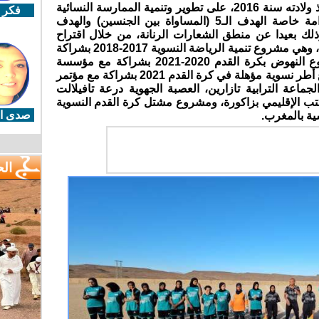
وتجدر الإشارة إلى أن النادي اشتغل منذ ولادته سنة 2016، على تطوير وتنمية الممارسة النسائية
فكر 
للرياضة، متبنيا أهداف التنمية المستدامة خاصة الهدف الـ5 (المساواة بين الجنسين) والهدف
، وذلك بعيدا عن منطق الشعارات الرنانة، من خلال اقتراح
مبادرات واقعية تم إعمالها على الميدان، وهي مشروع تنمية الرياضة النسوية 2017-2018 بشراكة
مع السفارة الفرنسية بالمغرب، مشروع النهوض بكرة القدم 2020-2021 بشراكة مع مؤسسة
فرنسا وجمعية الهجرة والتنمية، مشروع أطر نسوية مؤهلة في كرة القدم 2021 بشراكة مع مؤتمر
جماعة الترابية تازارين، العصبة الجهوية درعة تافيلالت
مكتب الإقليمي بزاكورة، ومشروع مشتل كرة القدم النسوية
صدى ال
ال