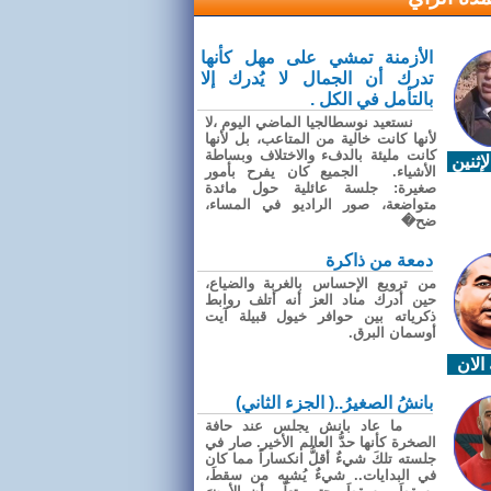
الأزمنة تمشي على مهل كأنها
تدرك أن الجمال لا يُدرك إلا
بالتأمل في الكل .
نستعيد نوسطالجيا الماضي اليوم ،لا
لأنها كانت خالية من المتاعب، بل لأنها
كانت مليئة بالدفء والاختلاف وبساطة
إثنين
الأشياء. الجميع كان يفرح بأمور
صغيرة: جلسة عائلية حول مائدة
متواضعة، صور الراديو في المساء،
ضح�
دمعة من ذاكرة
من ترويع الإحساس بالغربة والضياع،
حين أدرك مناد العز أنه أتلف روابط
ذكرياته بين حوافر خيول قبيلة آيت
أوسمان البرق.
الان
بانشُ الصغيرُ..( الجزء الثاني)
ما عاد بانش يجلس عند حافة
الصخرة كأنها حدُّ العالم الأخير. صار في
جلسته تلكَ شيءٌ أقلُّ انكساراً مما كان
في البدايات.. شيءٌ يُشبِه من سقطَ،