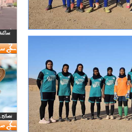
ساكنة 
سي
نصائح 
صو