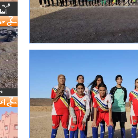
قرية 
ايما
حو
خل
إع