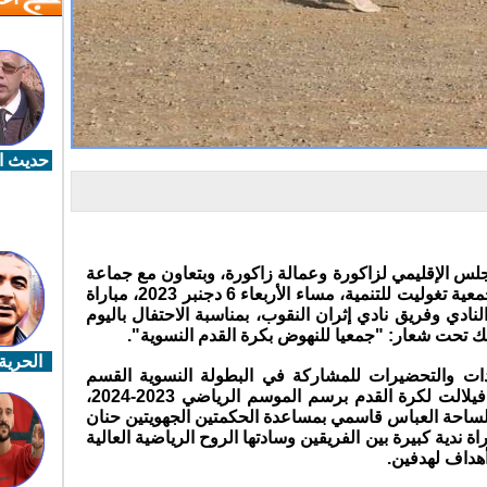
حديث ال
جلس الإقليمي لزاكورة وعمالة زاكورة، وبتعاون مع جماعة
تازارين، جمعية نادي نساء المستقبل وجمعية تغوليت للتنمية، مساء الأربعاء 6 دجنبر 2023، مباراة
نادي وفريق نادي إثران النقوب، بمناسبة الاحتفال باليوم
الحرية 
ادات والتحضيرات للمشاركة في البطولة النسوية القسم
الشرفي الأول للعصبة الجهوية درعة تافيلالت لكرة القدم برسم الموسم الرياضي 2023-2024،
ساحة العباس قاسمي بمساعدة الحكمتين الجهويتين حنان
 ندية كبيرة بين الفريقين وسادتها الروح الرياضية العالية
أهداف لهدفين.