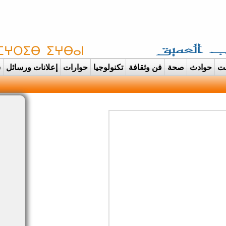
غت
حوادث
صحة
فن وثقافة
تكنولوجيا
حوارات
إعلانات ورسائل
س
دانت تتحول الى عرس ايماني مهيب احتفاء بح |