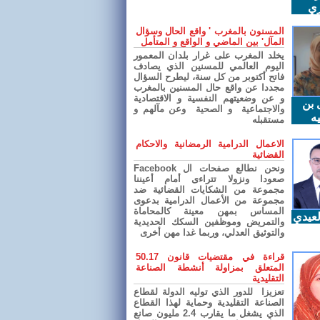
ري
المسنون بالمغرب ' واقع الحال وسؤال
المآل' بين الماضي و الواقع و المتأمل
يخلد المغرب على غرار بلدان المعمور
اليوم العالمي للمسنين الذي يصادف
فاتح أكتوبر من كل سنة، ليطرح السؤال
مجددا عن واقع حال المسنين بالمغرب
و عن وضعيتهم النفسية و الاقتصادية
 بن
والاجتماعية و الصحية وعن مآلهم و
ه
مستقبله
الاعمال الدرامية الرمضانية والاحكام
القضائية
ونحن نطالع صفحات ال Facebook
صعودا ونزولا تتراءى أمام أعيننا
مجموعة من الشكايات القضائية ضد
مجموعة من الأعمال الدرامية بدعوى
المساس بمهن معينة كالمحاماة
عيدي
والتمريض وموظفين السكك الحديدية
والتوثيق العدلي، وربما غدا مهن أخرى
قراءة في مقتضيات قانون 50.17
المتعلق بمزاولة أنشطة الصناعة
التقليدية
تعزيزا للدور الذي توليه الدولة لقطاع
الصناعة التقليدية وحماية لهذا القطاع
الذي يشغل ما يقارب 2.4 مليون صانع