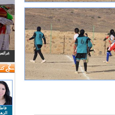
عرائس.
كتا
فاط
الزهر