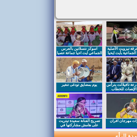
قة تيزويت الأصلية
اسوكز نتسلاتين بالعرس
لجماعية بأيت ايحيا
الجماعي ايت احيا جماعة حصيا
رعة تافيلالت يترأس
يوم بمضايق تودغى تنغير
الإنصات للخطاب
السامي بمناسبة
ت مهرجان افران
تصريح الفنانة سعيدة تيتريت
على هامش مشاركتها في
مهرجان افران
دة الرأي