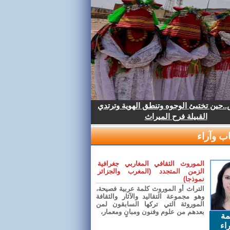
.حين تختبئ الوجوه وتنطق الهوية وترتدي
القبيلة فرح الميراث
ب وآراء
الموروث الثقافي المغاربي جغرافية
الزمن المتجدد (المغرب والجزائر
نموذجا)
التراث أو الموروث كلمة عربية فصيحة،
وهو مجموعة التقاليد والآثار والثقافة
الموروثة التي تركها السابقون لمن
بعدهم من علوم وفنون ومبانٍ ومعمار،
مة
اء