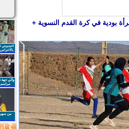
رأة بودية في كرة القدم النسوية +
احيدوس فر
بالاعراس ا
والي جهة د
مراسم 
الملكي 
الذكرى27 لعيد العرش المجيد
من سهرا
أعم