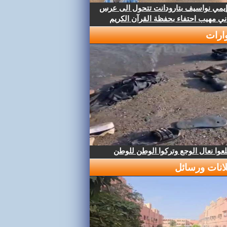
إيمي نواسيف بتارودانت تتحول الى عرس
ني مهيب احتفاء بحفظة القرآن الكريم
ارات
عوا نعال الوجع وتركوا الوطن للوطن
لانات ورسائل