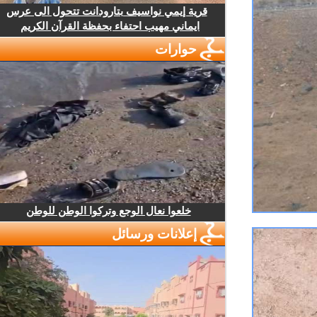
قرية إيمي نواسيف بتارودانت تتحول الى عرس
ايماني مهيب احتفاء بحفظة القرآن الكريم
حوارات
خلعوا نعال الوجع وتركوا الوطن للوطن
إعلانات ورسائل