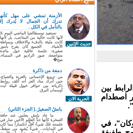
الأزمنة تمشي على مهل كأنها
تدرك أن الجمال لا يُدرك إلا
بالتأمل في الكل .
نستعيد نوسطالجيا الماضي اليوم ،لا
لأنها كانت خالية من المتاعب، بل لأنها
كانت مليئة بالدفء والاختلاف وبساطة
حديث الإثنين
الأشياء. الجميع كان يفرح بأمور
صغيرة: جلسة عائلية حول مائدة
متواضعة، صور الراديو في المساء،
ضح�
دمعة من ذاكرة
من ترويع الإحساس بالغربة والضياع،
حين أدرك مناد العز أنه أتلف روابط
ذكرياته بين حوافر خيول قبيلة آيت
يق الرابط بين
أوسمان البرق.
ر اصطدام
الحرية الان
بانشُ الصغيرُ..( الجزء الثاني)
ما عاد بانش يجلس عند حافة
الصخرة كأنها حدُّ العالم الأخير. صار في
ان"
، في
جلسته تلكَ شيءٌ أقلُّ انكساراً مما كان
في البدايات.. شيءٌ يُشبِه من سقطَ،
ح طفيفة