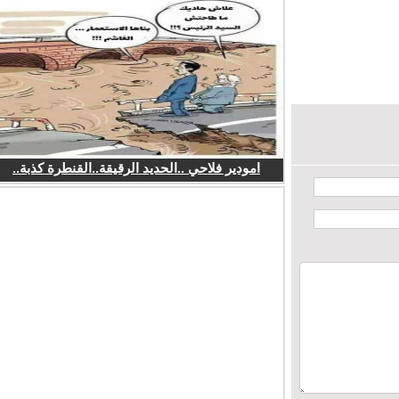
امودير فلاحي ..الحديد الرقيقة..القنطرة كذبة..