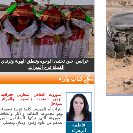
عرائس..حين تختبئ الوجوه وتنطق الهوية وترتدي
القبيلة فرح الميراث
كتاب وآراء
الموروث الثقافي المغاربي جغرافية
الزمن المتجدد (المغرب والجزائر
نموذجا)
التراث أو الموروث كلمة عربية فصيحة،
وهو مجموعة التقاليد والآثار والثقافة
الموروثة التي تركها السابقون لمن
بعدهم من علوم وفنون ومبانٍ ومعمار،
فاطمة
الزهراء