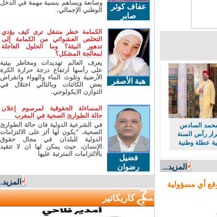
وصانعة ويساهم بنسبة مهمة في الدخل
عفاف كوثر
الوطني الإجمالي.
صابر
الكمامة خطر متنقل ترى كيف يؤدي
التخلص العشوائي من الكمامة إلى
تدهور البيئة؟ وما الحلول العاجلة
لمعالجة المشكل؟
يعرف العالم تهديدات ومخاطر بيئية
على رأسها ارتفاع درجة حرارة الكرة
الأرضية وتلوث الماء والهواء وانقراض
هبة الأصفر
بعض الكائنات وبالتالي اختلال في
التوازن الايكولوجي.
المساءلة الحقوقية لمرسوم إعلان
حالة الطوارئ الصحية في المغرب
في الشرعية الدولية فان حالة الطوارئ
مد السادس
الصحية، “يكون لها أثر على الالتزامات
ار رأس السنة
الدولية للبلدان في مجال حقوق
ة عطلة وطنية
الإنسان، حيث يمكن لها ان لا تتقيد
بالالتزامات المترتبة عليها
فضيل
المزيد...
رضوان
المزيد...
ع أي مسؤولية
كاريكاتير