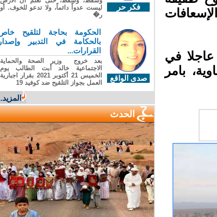
وسقطَ، وسقطَ، حتى تعلّم أن الأرضَ
فكر حر
ليست عدواً دائماً، ولا تدعو للخوف. أو
إسعافات
ر�
الحكومة بحاجة لتلقيح خاص
بالحكامة في التدبير وإصدار
القرارات...
اجلا في
بعد خروج وزير الصحة والحماية
ية، بامر
الاجتماعية خالد أبت الطالب يوم
الخميس 21 أكتوبر 2021 بقرار اجبارية
صدى الواقع
العمل بجواز التلقيح ضد كوفيد 19
المزيد...
الحدث