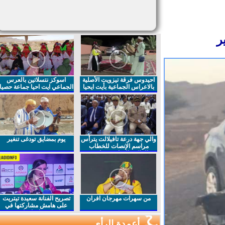
احيدوس فرقة تيزويت الأصلية
اسوكز نتسلاتين بالعرس
بالاعراس الجماعية بأيت ايحيا
الجماعي ايت احيا جماعة حصيا
والي جهة درعة تافيلالت يترأس
يوم بمضايق تودغى تنغير
مراسم الإنصات للخطاب
الملكي السامي بمناسبة
الذكرى27 لعيد العرش المجيد
من سهرات مهرجان افران
تصريح الفنانة سعيدة تيتريت
على هامش مشاركتها في
مهرجان افران
أعمدة الرأي