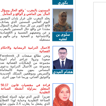
بكوري
المسنون بالمغرب ' واقع الحال وسؤال
المآل' بين الماضي و الواقع و المتأمل
يخلد المغرب على غرار بلدان المعمور
اليوم العالمي للمسنين الذي يصادف
فاتح أكتوبر من كل سنة، ليطرح السؤال
مجددا عن واقع حال المسنين بالمغرب
و عن وضعيتهم النفسية و الاقتصادية
سلوى بن
والاجتماعية و الصحية وعن مآلهم و
لفقيه
مستقبله
الاعمال الدرامية الرمضانية والاحكام
القضائية
ونحن نطالع صفحات ال Facebook
صعودا ونزولا تتراءى أمام أعيننا
مجموعة من الشكايات القضائية ضد
مجموعة من الأعمال الدرامية بدعوى
المساس بمهن معينة كالمحاماة
هشام العيدي
والتمريض وموظفين السكك الحديدية
والتوثيق العدلي، وربما غدا مهن أخرى
قراءة في مقتضيات قانون 50.17
المتعلق بمزاولة أنشطة الصناعة
التقليدية
تعزيزا للدور الذي توليه الدولة لقطاع
الصناعة التقليدية وحماية لهذا القطاع
الذي يشغل ما يقارب 2.4 مليون صانع