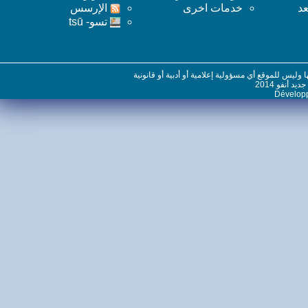
خدمات اخرى
اﻹرسس
تسو- tsū
س للموقع أي مسؤولية إعلامية أو أدبية أو قانونية
نفو 2014
Dévelo