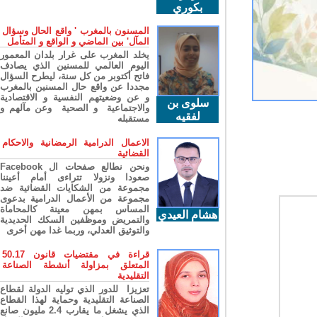
بكوري
المسنون بالمغرب ' واقع الحال وسؤال
المآل' بين الماضي و الواقع و المتأمل
يخلد المغرب على غرار بلدان المعمور
اليوم العالمي للمسنين الذي يصادف
فاتح أكتوبر من كل سنة، ليطرح السؤال
مجددا عن واقع حال المسنين بالمغرب
و عن وضعيتهم النفسية و الاقتصادية
سلوى بن
والاجتماعية و الصحية وعن مآلهم و
لفقيه
مستقبله
الاعمال الدرامية الرمضانية والاحكام
القضائية
ونحن نطالع صفحات ال Facebook
صعودا ونزولا تتراءى أمام أعيننا
مجموعة من الشكايات القضائية ضد
مجموعة من الأعمال الدرامية بدعوى
المساس بمهن معينة كالمحاماة
هشام العيدي
والتمريض وموظفين السكك الحديدية
والتوثيق العدلي، وربما غدا مهن أخرى
قراءة في مقتضيات قانون 50.17
المتعلق بمزاولة أنشطة الصناعة
التقليدية
تعزيزا للدور الذي توليه الدولة لقطاع
الصناعة التقليدية وحماية لهذا القطاع
الذي يشغل ما يقارب 2.4 مليون صانع