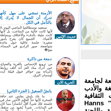
الأزمنة تمشي على مهل كأنها
تدرك أن الجمال لا يُدرك إلا
بالتأمل في الكل .
نستعيد نوسطالجيا الماضي اليوم ،لا
لأنها كانت خالية من المتاعب، بل لأنها
كانت مليئة بالدفء والاختلاف وبساطة
حديث الإثنين
الأشياء. الجميع كان يفرح بأمور
صغيرة: جلسة عائلية حول مائدة
متواضعة، صور الراديو في المساء،
ضح�
دمعة من ذاكرة
من ترويع الإحساس بالغربة والضياع،
حين أدرك مناد العز أنه أتلف روابط
ذكرياته بين حوافر خيول قبيلة آيت
أوسمان البرق.
ة لجامعة
الحرية الان
ة والأدب
بانشُ الصغيرُ..( الجزء الثاني)
لثقافية
ما عاد بانش يجلس عند حافة
الصخرة كأنها حدُّ العالم الأخير. صار في
والجندرية والتنموية”، وبدعم من مؤسسة : " Hanns
جلسته تلكَ شيءٌ أقلُّ انكساراً مما كان
في البدايات.. شيءٌ يُشبِه من سقطَ،
ية، واللجنة