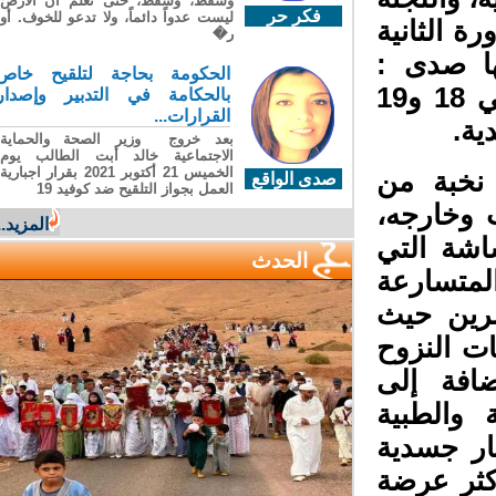
وسقطَ، وسقطَ، حتى تعلّم أن الأرضَ
فكر حر
ليست عدواً دائماً، ولا تدعو للخوف. أو
 الثانية
ر�
ا صدى :
الحكومة بحاجة لتلقيح خاص
الهشاشة، الإعاقة، والصحة النفسية' وذلك يومي 18 و19
بالحكامة في التدبير وإصدار
القرارات...
بعد خروج وزير الصحة والحماية
الاجتماعية خالد أبت الطالب يوم
الخميس 21 أكتوبر 2021 بقرار اجبارية
نخبة من
صدى الواقع
العمل بجواز التلقيح ضد كوفيد 19
 وخارجه،
المزيد...
شة التي
الحدث
متسارعة
رين حيث
 النزوح
افة إلى
 والطبية
ر جسدية
كثر عرضة