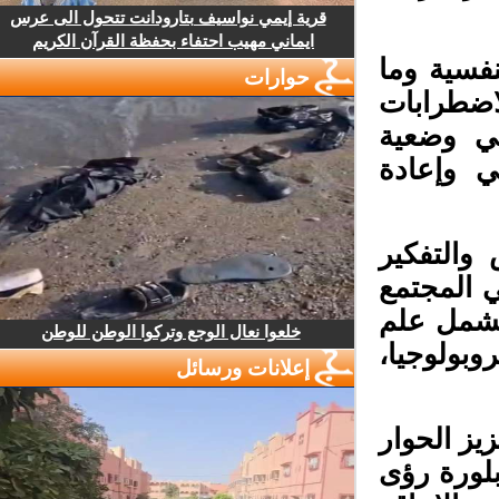
قرية إيمي نواسيف بتارودانت تتحول الى عرس
ايماني مهيب احتفاء بحفظة القرآن الكريم
فسية وما
حوارات
ضطرابات
ي وضعية
 وإعادة
والتفكير
 المجتمع
شمل علم
خلعوا نعال الوجع وتركوا الوطن للوطن
وبولوجيا،
إعلانات ورسائل
ز الحوار
لورة رؤى