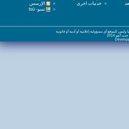
خدمات اخرى
اﻹرسس
تسو- tsū
س للموقع أي مسؤولية إعلامية أو أدبية أو قانونية
نفو 2014
Dévelo