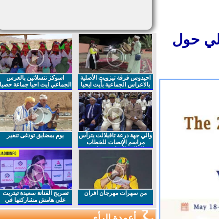
لي حول
احيدوس فرقة تيزويت الأصلية
اسوكز نتسلاتين بالعرس
بالاعراس الجماعية بأيت ايحيا
الجماعي ايت احيا جماعة حصيا
والي جهة درعة تافيلالت يترأس
يوم بمضايق تودغى تنغير
مراسم الإنصات للخطاب
الملكي السامي بمناسبة
الذكرى27 لعيد العرش المجيد
من سهرات مهرجان افران
تصريح الفنانة سعيدة تيتريت
على هامش مشاركتها في
مهرجان افران
أعمدة الرأي