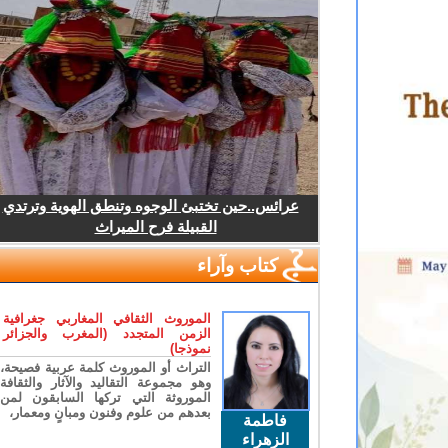
عرائس..حين تختبئ الوجوه وتنطق الهوية وترتدي
القبيلة فرح الميراث
كتاب وآراء
الموروث الثقافي المغاربي جغرافية
الزمن المتجدد (المغرب والجزائر
نموذجا)
التراث أو الموروث كلمة عربية فصيحة،
وهو مجموعة التقاليد والآثار والثقافة
الموروثة التي تركها السابقون لمن
بعدهم من علوم وفنون ومبانٍ ومعمار،
فاطمة
الزهراء