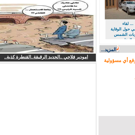
. لقاء
ول الوقاية
ت الشمس
لعقارب
لأفاعي
المزيد...
امودير فلاحي ..الحديد الرقيقة..القنطرة كذبة..
ع أي مسؤولية