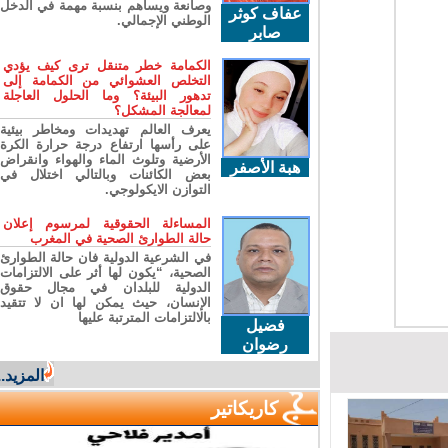
وصانعة ويساهم بنسبة مهمة في الدخل
عفاف كوثر
الوطني الإجمالي.
صابر
الكمامة خطر متنقل ترى كيف يؤدي
التخلص العشوائي من الكمامة إلى
تدهور البيئة؟ وما الحلول العاجلة
لمعالجة المشكل؟
يعرف العالم تهديدات ومخاطر بيئية
على رأسها ارتفاع درجة حرارة الكرة
الأرضية وتلوث الماء والهواء وانقراض
هبة الأصفر
بعض الكائنات وبالتالي اختلال في
التوازن الايكولوجي.
المساءلة الحقوقية لمرسوم إعلان
حالة الطوارئ الصحية في المغرب
في الشرعية الدولية فان حالة الطوارئ
الصحية، “يكون لها أثر على الالتزامات
الدولية للبلدان في مجال حقوق
الإنسان، حيث يمكن لها ان لا تتقيد
بالالتزامات المترتبة عليها
فضيل
رضوان
المزيد...
كاريكاتير