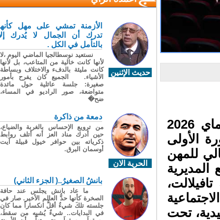
الأزمنة تمشي على مهل كأنها
تدرك أن الجمال لا يُدرك إلا
بالتأمل في الكل .
نستعيد نوسطالجيا الماضي اليوم ،لا
لأنها كانت خالية من المتاعب، بل لأنها
كانت مليئة بالدفء والاختلاف وبساطة
حديث الإثنين
الأشياء. الجميع كان يفرح بأمور
صغيرة: جلسة عائلية حول مائدة
متواضعة، صور الراديو في المساء،
ضح�
دمعة من ذاكرة
في أجواء أكاديمية اختتمت أمس الثلاثاء 12 ماي 2026
من ترويع الإحساس بالغربة والضياع،
حين أدرك مناد العز أنه أتلف روابط
ة الأولى
ذكرياته بين حوافر خيول قبيلة آيت
أوسمان البرق.
لي للمهن
الحرية الان
المديرية
بانشُ الصغيرُ..( الجزء الثاني)
افيلالت،
ما عاد بانش يجلس عند حافة
اجتماعية
الصخرة كأنها حدُّ العالم الأخير. صار في
جلسته تلكَ شيءٌ أقلُّ انكساراً مما كان
دية، تحت
في البدايات.. شيءٌ يُشبِه من سقطَ،