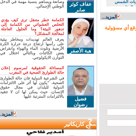
وصانعة ويساهم بنسبة مهمة في الدخل
ت الشمس
عفاف كوثر
الوطني الإجمالي.
لعقارب
صابر
لأفاعي
المزيد...
الكمامة خطر متنقل ترى كيف يؤدي
التخلص العشوائي من الكمامة إلى
ع أي مسؤولية
تدهور البيئة؟ وما الحلول العاجلة
لمعالجة المشكل؟
يعرف العالم تهديدات ومخاطر بيئية
على رأسها ارتفاع درجة حرارة الكرة
الأرضية وتلوث الماء والهواء وانقراض
هبة الأصفر
بعض الكائنات وبالتالي اختلال في
التوازن الايكولوجي.
المساءلة الحقوقية لمرسوم إعلان
حالة الطوارئ الصحية في المغرب
في الشرعية الدولية فان حالة الطوارئ
الصحية، “يكون لها أثر على الالتزامات
الدولية للبلدان في مجال حقوق
الإنسان، حيث يمكن لها ان لا تتقيد
بالالتزامات المترتبة عليها
فضيل
رضوان
المزيد...
كاريكاتير