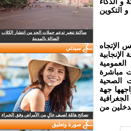
و الذكاء
التكوين
ساكنة تنغير تدعم حملات الحد من انتشار الكلاب
الضالة بالمدينة
الإتجاه
سيدتي
لإنجابية
لعمومية
ت مباشرة
 الصحية
جهها جهة
غرافية
دخلين من
نصائح هامّة لصيف خالٍ من الأمراض وفق الخبراء
صورة وتعليق