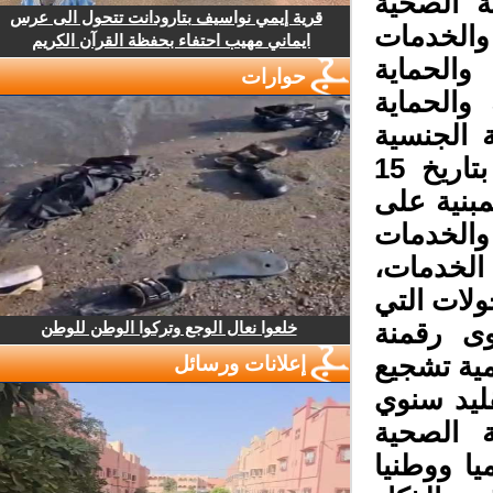
 الصحية
قرية إيمي نواسيف بتارودانت تتحول الى عرس
الخدمات
ايماني مهيب احتفاء بحفظة القرآن الكريم
لحماية
حوارات
الحماية
الجنسية
والإنجابية للفترة 2011-2020، قبل أن تطلق، بتاريخ 15
جية الثانية 2021-2030، والمبنية على
الخدمات
لخدمات،
ولات التي
خلعوا نعال الوجع وتركوا الوطن للوطن
ى رقمنة
ية تشجيع
إعلانات ورسائل
ليد سنوي
 الصحية
ا ووطنيا