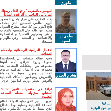
بكوري
المسنون بالمغرب ' واقع الحال وسؤال
المآل' بين الماضي و الواقع و المتأمل
يخلد المغرب على غرار بلدان المعمور
اليوم العالمي للمسنين الذي يصادف
فاتح أكتوبر من كل سنة، ليطرح السؤال
مجددا عن واقع حال المسنين بالمغرب
و عن وضعيتهم النفسية و الاقتصادية
سلوى بن
والاجتماعية و الصحية وعن مآلهم و
لفقيه
مستقبله
الاعمال الدرامية الرمضانية والاحكام
القضائية
ونحن نطالع صفحات ال Facebook
صعودا ونزولا تتراءى أمام أعيننا
مجموعة من الشكايات القضائية ضد
مجموعة من الأعمال الدرامية بدعوى
المساس بمهن معينة كالمحاماة
هشام العيدي
والتمريض وموظفين السكك الحديدية
والتوثيق العدلي، وربما غدا مهن أخرى
قراءة في مقتضيات قانون 50.17
المتعلق بمزاولة أنشطة الصناعة
التقليدية
تعزيزا للدور الذي توليه الدولة لقطاع
. لقاء
الصناعة التقليدية وحماية لهذا القطاع
ول الوقاية
الذي يشغل ما يقارب 2.4 مليون صانع