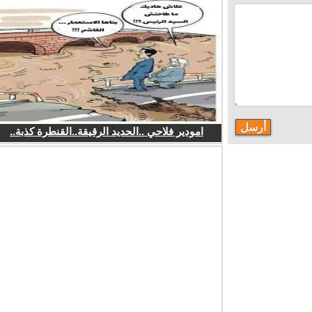
امودير فلاحي ..الحديد الرقيقة..القنطرة كذبة..