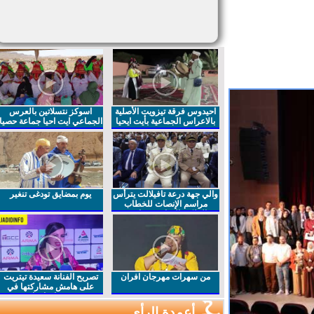
احيدوس فرقة تيزويت الأصلية
اسوكز نتسلاتين بالعرس
بالاعراس الجماعية بأيت ايحيا
الجماعي ايت احيا جماعة حصيا
والي جهة درعة تافيلالت يترأس
يوم بمضايق تودغى تنغير
مراسم الإنصات للخطاب
الملكي السامي بمناسبة
الذكرى27 لعيد العرش المجيد
من سهرات مهرجان افران
تصريح الفنانة سعيدة تيتريت
على هامش مشاركتها في
مهرجان افران
أعمدة الرأي