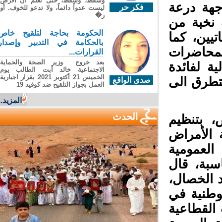
وسقطَ، وسقطَ، حتى تعلّم أن الأرضَ
جهة درعة
فكر حر
ليست عدواً دائماً، ولا تدعو للخوف. أو
ر�
نخبة من
الحكومة بحاجة لتلقيح خاص
يين، كما
بالحكامة في التدبير وإصدار
محاضرات
القرارات...
بعد خروج وزير الصحة والحماية
ة لفائدة
الاجتماعية خالد أبت الطالب يوم
الخميس 21 أكتوبر 2021 بقرار اجبارية
تطرق الى
صدى الواقع
العمل بجواز التلقيح ضد كوفيد 19
المزيد...
الحدث
 بتنظيم
الأمراض
العمومية
بة، قال
 الخصال،
وطنية في
القطاعية