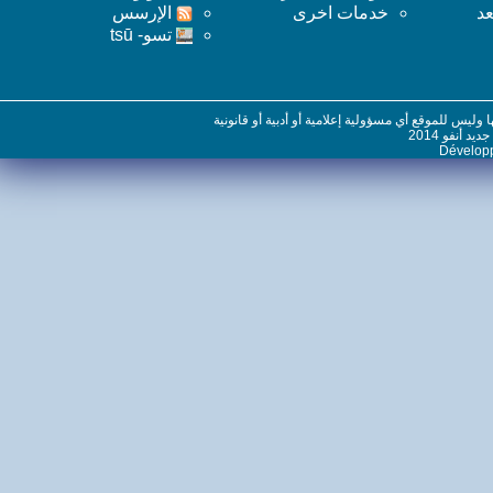
خدمات اخرى
اﻹرسس
تسو- tsū
س للموقع أي مسؤولية إعلامية أو أدبية أو قانونية
نفو 2014
Dévelo