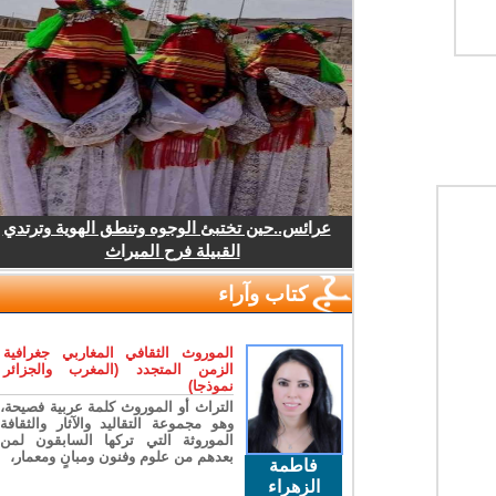
عرائس..حين تختبئ الوجوه وتنطق الهوية وترتدي
القبيلة فرح الميراث
كتاب وآراء
الموروث الثقافي المغاربي جغرافية
الزمن المتجدد (المغرب والجزائر
نموذجا)
التراث أو الموروث كلمة عربية فصيحة،
وهو مجموعة التقاليد والآثار والثقافة
الموروثة التي تركها السابقون لمن
بعدهم من علوم وفنون ومبانٍ ومعمار،
فاطمة
الزهراء