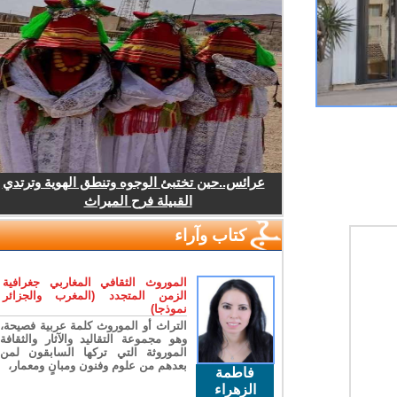
عرائس..حين تختبئ الوجوه وتنطق الهوية وترتدي
القبيلة فرح الميراث
كتاب وآراء
الموروث الثقافي المغاربي جغرافية
الزمن المتجدد (المغرب والجزائر
نموذجا)
التراث أو الموروث كلمة عربية فصيحة،
وهو مجموعة التقاليد والآثار والثقافة
الموروثة التي تركها السابقون لمن
بعدهم من علوم وفنون ومبانٍ ومعمار،
فاطمة
الزهراء