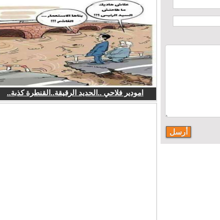
امودير فلاحي ..الحديد الرقيقة..القنطرة كذبة..