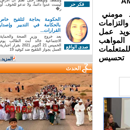
وسقطَ، وسقطَ، حتى تعلّم أن الأرضَ
فكر حر
ليست عدواً دائماً، ولا تدعو للخوف. أو
ر�
د مومني
الحكومة بحاجة لتلقيح خاص
لتزامات
بالحكامة في التدبير وإصدار
 إلى تجويد عمل
القرارات...
بعد خروج وزير الصحة والحماية
المواهب
الاجتماعية خالد أبت الطالب يوم
الخميس 21 أكتوبر 2021 بقرار اجبارية
صدى الواقع
متعلمات
العمل بجواز التلقيح ضد كوفيد 19
ة تحسيس
المزيد...
الحدث