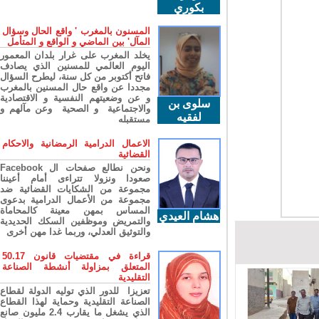
بكوري
المسنون بالمغرب ' واقع الحال وسؤال
المآل' بين الماضي و الواقع و المتأمل
يخلد المغرب على غرار بلدان المعمور
اليوم العالمي للمسنين الذي يصادف
فاتح أكتوبر من كل سنة، ليطرح السؤال
مجددا عن واقع حال المسنين بالمغرب
و عن وضعيتهم النفسية و الاقتصادية
سلوى بن
والاجتماعية و الصحية وعن مآلهم و
لفقيه
مستقبله
الاعمال الدرامية الرمضانية والاحكام
القضائية
ونحن نطالع صفحات ال Facebook
صعودا ونزولا تتراءى أمام أعيننا
مجموعة من الشكايات القضائية ضد
مجموعة من الأعمال الدرامية بدعوى
المساس بمهن معينة كالمحاماة
هشام العيدي
والتمريض وموظفين السكك الحديدية
والتوثيق العدلي، وربما غدا مهن أخرى
قراءة في مقتضيات قانون 50.17
المتعلق بمزاولة أنشطة الصناعة
التقليدية
تعزيزا للدور الذي توليه الدولة لقطاع
الصناعة التقليدية وحماية لهذا القطاع
الذي يشغل ما يقارب 2.4 مليون صانع