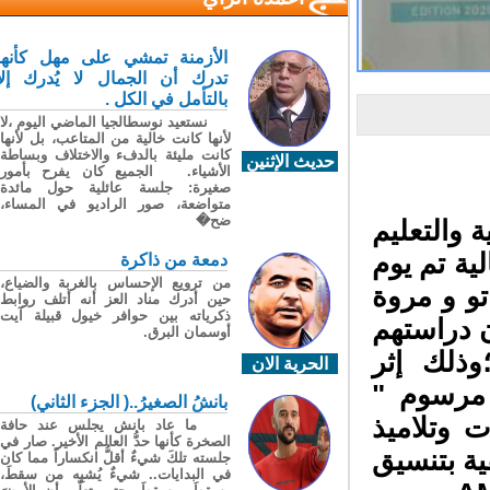
الأزمنة تمشي على مهل كأنها
تدرك أن الجمال لا يُدرك إلا
بالتأمل في الكل .
نستعيد نوسطالجيا الماضي اليوم ،لا
لأنها كانت خالية من المتاعب، بل لأنها
كانت مليئة بالدفء والاختلاف وبساطة
حديث الإثنين
الأشياء. الجميع كان يفرح بأمور
صغيرة: جلسة عائلية حول مائدة
متواضعة، صور الراديو في المساء،
ضح�
 والتعليم
ية
تم
يوم
دمعة من ذاكرة
من ترويع الإحساس بالغربة والضياع،
اتو و مروة
حين أدرك مناد العز أنه أتلف روابط
ذكرياته بين حوافر خيول قبيلة آيت
 دراستهم
أوسمان البرق.
وذلك إثر
الحرية الان
مرسوم
"
بانشُ الصغيرُ..( الجزء الثاني)
 وتلاميذ
ما عاد بانش يجلس عند حافة
الصخرة كأنها حدُّ العالم الأخير. صار في
ية بتنسيق
جلسته تلكَ شيءٌ أقلُّ انكساراً مما كان
في البدايات.. شيءٌ يُشبِه من سقطَ،