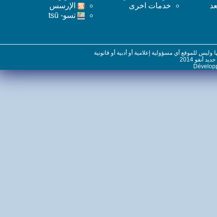
خدمات اخرى
اﻹرسس
تسو- tsū
س للموقع أي مسؤولية إعلامية أو أدبية أو قانونية
نفو 2014
Dévelo