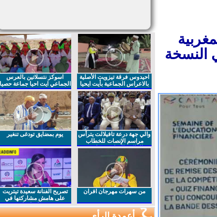
مغربية
 النسخة
احيدوس فرقة تيزويت الأصلية
اسوكز نتسلاتين بالعرس
بالاعراس الجماعية بأيت ايحيا
الجماعي ايت احيا جماعة حصيا
والي جهة درعة تافيلالت يترأس
يوم بمضايق تودغى تنغير
مراسم الإنصات للخطاب
الملكي السامي بمناسبة
الذكرى27 لعيد العرش المجيد
من سهرات مهرجان افران
تصريح الفنانة سعيدة تيتريت
على هامش مشاركتها في
مهرجان افران
أعمدة الرأي