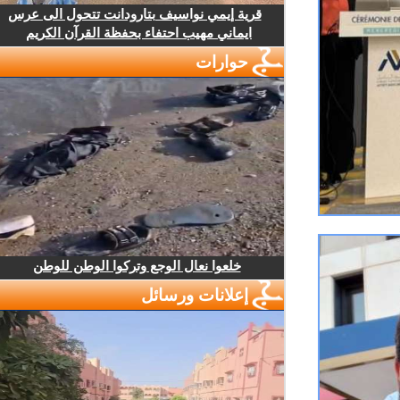
قرية إيمي نواسيف بتارودانت تتحول الى عرس
ايماني مهيب احتفاء بحفظة القرآن الكريم
حوارات
خلعوا نعال الوجع وتركوا الوطن للوطن
إعلانات ورسائل