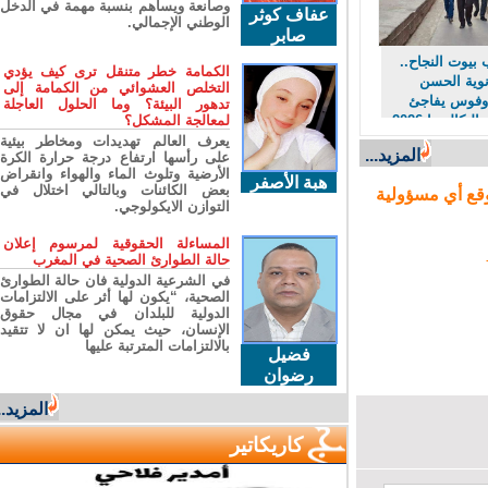
وصانعة ويساهم بنسبة مهمة في الدخل
عفاف كوثر
الوطني الإجمالي.
صابر
وت النجاح..
الكمامة خطر متنقل ترى كيف يؤدي
ية الحسن
التخلص العشوائي من الكمامة إلى
وفوس يفاجئ
تدهور البيئة؟ وما الحلول العاجلة
متفوقي البكالوريا 2026
لمعالجة المشكل؟
محمولة
يعرف العالم تهديدات ومخاطر بيئية
المزيد...
على رأسها ارتفاع درجة حرارة الكرة
تميزهم
الأرضية وتلوث الماء والهواء وانقراض
هبة الأصفر
بعض الكائنات وبالتالي اختلال في
ع أي مسؤولية
التوازن الايكولوجي.
المساءلة الحقوقية لمرسوم إعلان
حالة الطوارئ الصحية في المغرب
في الشرعية الدولية فان حالة الطوارئ
الصحية، “يكون لها أثر على الالتزامات
الدولية للبلدان في مجال حقوق
الإنسان، حيث يمكن لها ان لا تتقيد
بالالتزامات المترتبة عليها
فضيل
رضوان
المزيد...
كاريكاتير