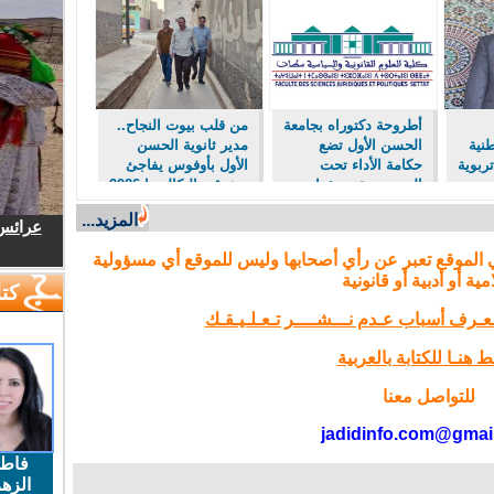
أطروحة دكتوراه بجامعة
من قلب بيوت النجاح..
طنية
الحسن الأول تضع
مدير ثانوية الحسن
تربوية
حكامة الأداء تحت
الأول بأوفوس يفاجئ
المجهر وتقترح ثماني
متفوقي البكالوريا 2026
توصيات لتطوير
بحواسب محمولة
المزيد...
السياسات العمومية
تكريماً لتميزهم
عرائس.
بالمغرب
 الموقع تعبر عن رأي أصحابها وليس للموقع أي مسؤولية
مية أو أدبية أو قانونية
كتا
تـعـرف أسباب عـدم نـــشــــر تـعـلـيـقـك
 هنـا للكتابة بالعربية
للتواصل معنا
jadidinfo.com@gmai
فاط
الزهر