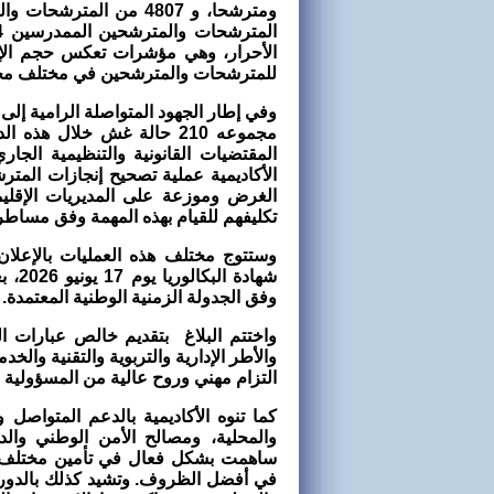
ومترشحا، و 4807 من ال
الأحرار، وهي مؤشرات تعكس حجم الإقب
للمترشحات والمترشحين في مختلف مح
وفي إطار الجهود المتواصلة الرامية إلى
مجموعه 210 حالة غش خلال ه
المقتضيات القانونية والتنظيمية الجار
تكليفهم للقيام بهذه المهمة وفق مساطر
وستتوج مختلف هذه العمليات بالإعلان 
شهاد
وفق الجدولة الزمنية الوطنية المعتمدة.
واختتم البلاغ بتقديم خالص عبارات الت
والأطر الإدارية والتربوية والتقنية والخدم
التزام مهني وروح عالية من المسؤولية 
كما تنوه الأكاديمية بالدعم المتواصل و
والمحلية، ومصالح الأمن الوطني والد
ساهمت بشكل فعال في تأمين مختلف مرا
في أفضل الظروف. وتشيد كذلك بالدور ا