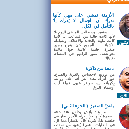
الأزمنة تمشي على مهل كأنها
تدرك أن الجمال لا يُدرك إلا
بالتأمل في الكل .
نستعيد نوسطالجيا الماضي اليوم ،لا
لأنها كانت خالية من المتاعب، بل لأنها
كانت مليئة بالدفء والاختلاف وبساطة
إثنين
الأشياء. الجميع كان يفرح بأمور
صغيرة: جلسة عائلية حول مائدة
متواضعة، صور الراديو في المساء،
ضح�
دمعة من ذاكرة
من ترويع الإحساس بالغربة والضياع،
حين أدرك مناد العز أنه أتلف روابط
ذكرياته بين حوافر خيول قبيلة آيت
أوسمان البرق.
الان
بانشُ الصغيرُ..( الجزء الثاني)
ما عاد بانش يجلس عند حافة
الصخرة كأنها حدُّ العالم الأخير. صار في
جلسته تلكَ شيءٌ أقلُّ انكساراً مما كان
في البدايات.. شيءٌ يُشبِه من سقطَ،