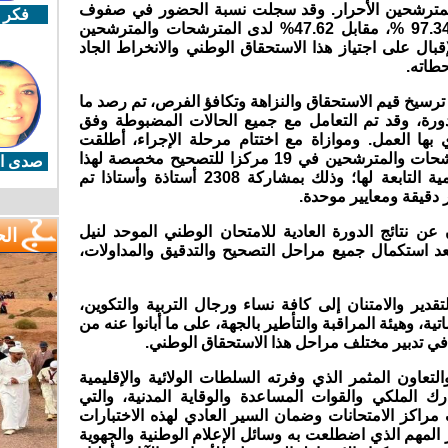
مترشحات والمترشحين الأحرار. وقد سجلت نسبة الحضور في صفوف
فكر 
المترشحات والمترشحين الممدرسين 97.34 %، مقابل 47.62% لدى المترشحات والمترشحين
ال على اجتياز هذا الاستحقاق الوطني والانخراط الجاد
طاته.
 ترسيخ قيم الاستحقاق والنزاهة وتكافؤ الفرص، تم رصد ما
ذه الدورة، وقد تم التعامل مع جميع الحالات المضبوطة وفق
ي بها العمل. وموازاة مع اختتام مرحلة الإجراء، أطلقت
الأكاديمية عملية تصحيح إنجازات المترشحات والمترشحين في 19 مركزا للتصحيح مخصصة لهذا
صدى ال
الغرض وموزعة على المديريات الإقليمية التابعة لها؛ وذلك بمشاركة 2308 أستاذة وأستاذا تم
 دقيقة ومعايير موحدة.
عن نتائج الدورة العادية للامتحان الوطني الموحد لنيل
ال
ة البكالوريا يوم 17 يونيو 2026، بعد استكمال جميع مراحل التصحيح والتدقيق والمداولات،
قدير والامتنان إلى كافة نساء ورجال التربية والتكوين،
اتية، وهيئة المراقبة والتأطير بالجهة، على ما أبانوا عنه من
في تدبير مختلف مراحل هذا الاستحقاق الوطني.
التعاون المثمر الذي وفرته السلطات الولائية والإقليمية
رك الملكي والقوات المساعدة والوقاية المدنية، والتي
كز الامتحانات وضمان السير العادي لهذه الاختبارات
لمهم الذي اضطلعت به وسائل الإعلام الوطنية والجهوية