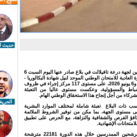
حديث ال
أعلنت الأكاديمية الجهوية للتربية والتكوين لجهة درعة تافيلالت في بلاغ صادر عنها اليوم السبت 6
 العادية للامتحان الوطني الموحد لنيل شهادة البكالوريا -
دورة يونيو 2026، والتي جرت أيام 4 و5 و6 يونيو 2026، على مستوى 117 مركز إجراء في ظروف
نضباط والمسؤولية، وعكست مستوى عاليا من التعبئة
شركاء من أجل إنجاح هذا الاستحقاق الوطني الهام.
الحرية 
 ذات البلاغ تعبئة شاملة لمختلف الموارد البشرية
على مستوى الجهة، بما مكن من توفير الشروط الملائمة
تكافؤ الفرص والشفافية والنزاهة، مع الحرص على تطبيق
متحانات الإشهادية.
وبلغ العدد الإجمالي للمترشحات والمترشحين الممدرسين خلال هذه الدورة 22181 مترشحة