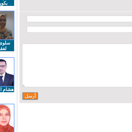
بكو
سلوى
لفقي
هشام ال