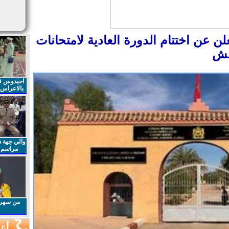
تعلن عن اختتام الدورة العادية لامتحانات
احيدوس فر
بالاعراس ا
والي جهة د
مراسم 
الملكي 
الذكرى27 لعيد العرش المجيد
من سهرا
أعم