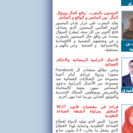
ري
المسنون بالمغرب ' واقع الحال وسؤال
المآل' بين الماضي و الواقع و المتأمل
يخلد المغرب على غرار بلدان المعمور
اليوم العالمي للمسنين الذي يصادف
فاتح أكتوبر من كل سنة، ليطرح السؤال
مجددا عن واقع حال المسنين بالمغرب
و عن وضعيتهم النفسية و الاقتصادية
 بن
والاجتماعية و الصحية وعن مآلهم و
ه
مستقبله
الاعمال الدرامية الرمضانية والاحكام
القضائية
ونحن نطالع صفحات ال Facebook
صعودا ونزولا تتراءى أمام أعيننا
مجموعة من الشكايات القضائية ضد
مجموعة من الأعمال الدرامية بدعوى
المساس بمهن معينة كالمحاماة
عيدي
والتمريض وموظفين السكك الحديدية
والتوثيق العدلي، وربما غدا مهن أخرى
قراءة في مقتضيات قانون 50.17
المتعلق بمزاولة أنشطة الصناعة
التقليدية
تعزيزا للدور الذي توليه الدولة لقطاع
الصناعة التقليدية وحماية لهذا القطاع
الذي يشغل ما يقارب 2.4 مليون صانع