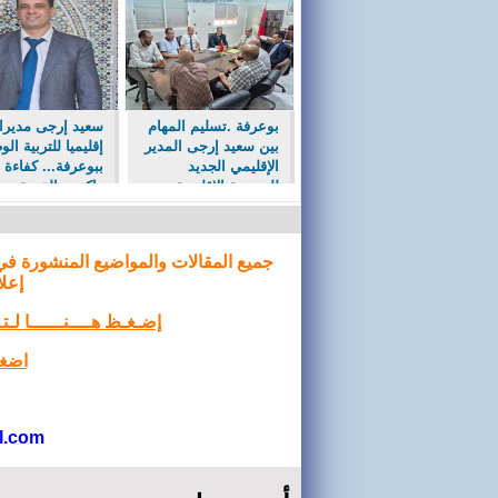
بوعرفة .تسليم المهام
سعيد إرجى مديرا
بين سعيد إرجى المدير
إقليميا للتربية الو
الإقليمي الجديد
ببوعرفة... كفاءة 
للمديرية الإقليمية
راكمت الخبرة من
للتربية وبين المكلف
القسم إلى قيادة
بالتدبير سابقا
الشأن التعليمي.
جميع المقالات والمواضيع المنشورة في
إعلا
إضـغـظ هــــنــــــا لـ
اضغط
l.com