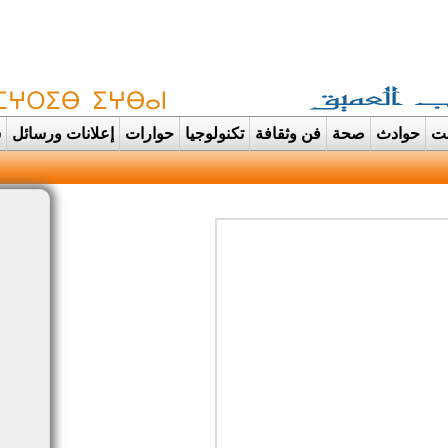
غت
حوادث
صحة
فن وثقافة
تكنولوجيا
حوارات
إعلانات ورسائل
س