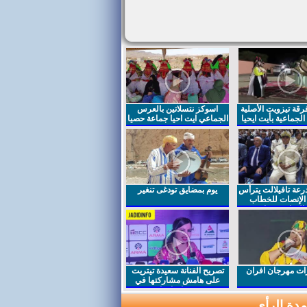
قة تيزويت الأصلية
اسوكز نتسلاتين بالعرس
لجماعية بأيت ايحيا
الجماعي ايت احيا جماعة حصيا
رعة تافيلالت يترأس
يوم بمضايق تودغى تنغير
الإنصات للخطاب
السامي بمناسبة
ت مهرجان افران
تصريح الفنانة سعيدة تيتريت
على هامش مشاركتها في
مهرجان افران
دة الرأي