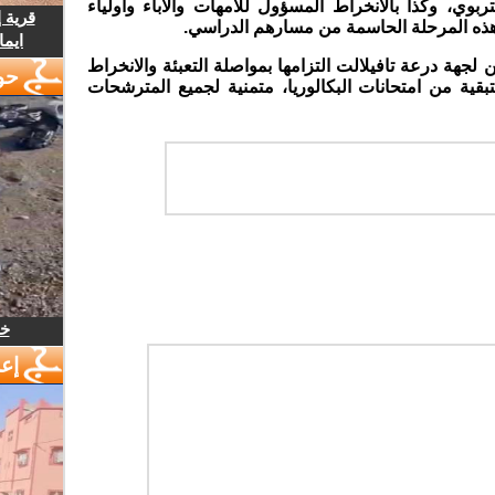
ربوي، وكذا بالانخراط المسؤول للأمهات والآباء وأولياء
قرية 
ال هذه المرحلة الحاسمة من مسارهم الدراسي.
ايما
ين لجهة درعة تافيلالت التزامها بمواصلة التعبئة والانخراط
حو
قية من امتحانات البكالوريا، متمنية لجميع المترشحات
خل
إع