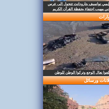
إيمي نواسيف بتارودانت تتحول الى عرس
ني مهيب احتفاء بحفظة القرآن الكريم
ارات
عوا نعال الوجع وتركوا الوطن للوطن
لانات ورسائل