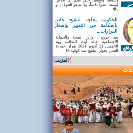
وسقطَ، وسقطَ، حتى تعلّم أن الأرضَ
حر
ليست عدواً دائماً، ولا تدعو للخوف. أو
ر�
الحكومة بحاجة لتلقيح خاص
بالحكامة في التدبير وإصدار
القرارات...
بعد خروج وزير الصحة والحماية
الاجتماعية خالد أبت الطالب يوم
الخميس 21 أكتوبر 2021 بقرار اجبارية
واقع
العمل بجواز التلقيح ضد كوفيد 19
المزيد...
حدث