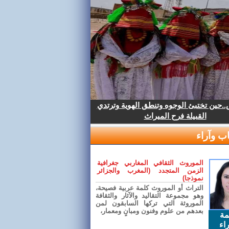
.حين تختبئ الوجوه وتنطق الهوية وترتدي
القبيلة فرح الميراث
ب وآراء
الموروث الثقافي المغاربي جغرافية
الزمن المتجدد (المغرب والجزائر
نموذجا)
التراث أو الموروث كلمة عربية فصيحة،
وهو مجموعة التقاليد والآثار والثقافة
الموروثة التي تركها السابقون لمن
بعدهم من علوم وفنون ومبانٍ ومعمار،
مة
اء