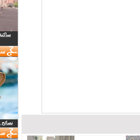
ساكنة 
سي
نصائح 
صو