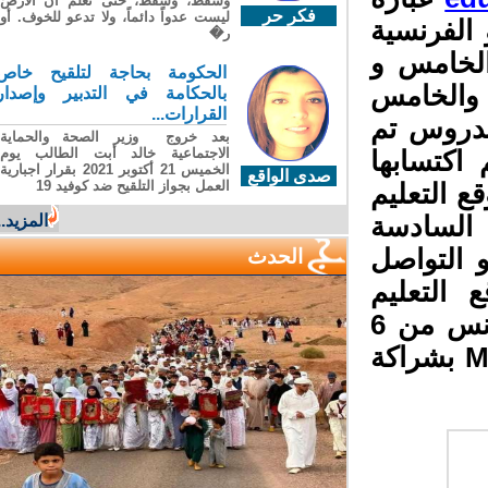
وسقطَ، وسقطَ، حتى تعلّم أن الأرضَ
فكر حر
ليست عدواً دائماً، ولا تدعو للخوف. أو
لفرنسية
ر�
الخامس و
الحكومة بحاجة لتلقيح خاص
والخامس
بالحكامة في التدبير وإصدار
القرارات...
دروس تم
بعد خروج وزير الصحة والحماية
الاجتماعية خالد أبت الطالب يوم
كتسابها
الخميس 21 أكتوبر 2021 بقرار اجبارية
صدى الواقع
العمل بجواز التلقيح ضد كوفيد 19
 التعليم
لسادسة
المزيد...
 التواصل
الحدث
شارك موقع التعليم
الابتدائي في منتدى التعليم الإبداعي العربي بتونس من 6
إلى 7 أكتوبر 2010 الذي تنظمه شركة Microsoft بشراكة