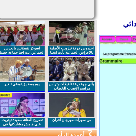
ائي
احيدوس فرقة تيزويت الأصلية
اسوكز نتسلاتين بالعرس
بالاعراس الجماعية بأيت ايحيا
الجماعي ايت احيا جماعة حصيا
والي جهة درعة تافيلالت يترأس
يوم بمضايق تودغى تنغير
مراسم الإنصات للخطاب
الملكي السامي بمناسبة
الذكرى27 لعيد العرش المجيد
من سهرات مهرجان افران
تصريح الفنانة سعيدة تيتريت
على هامش مشاركتها في
مهرجان افران
أعمدة الرأي