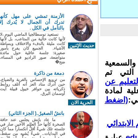
الأزمنة تمشي على مهل كأنها
تدرك أن الجمال لا يُدرك إلا
بالتأمل في الكل .
نستعيد نوسطالجيا الماضي اليوم ،لا
لأنها كانت خالية من المتاعب، بل لأنها
كانت مليئة بالدفء والاختلاف وبساطة
حديث الإثنين
الأشياء. الجميع كان يفرح بأمور
صغيرة: جلسة عائلية حول مائدة
متواضعة، صور الراديو في المساء،
السمعية
ضح�
التي تم
دمعة من ذاكرة
تعليم عن
من ترويع الإحساس بالغربة والضياع،
حين أدرك مناد العز أنه أتلف روابط
ة لمادة
ذكرياته بين حوافر خيول قبيلة آيت
أوسمان البرق.
ي:
(اضغط
الحرية الان
بانشُ الصغيرُ..( الجزء الثاني)
ما عاد بانش يجلس عند حافة
لابتدائي
الصخرة كأنها حدُّ العالم الأخير. صار في
جلسته تلكَ شيءٌ أقلُّ انكساراً مما كان
في البدايات.. شيءٌ يُشبِه من سقطَ،
ed
عبارة