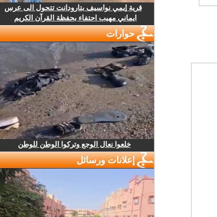
قرية إيمي نواسيف بتارودانت تتحول الى عرس
ايماني مهيب احتفاء بحفظة القرآن الكريم
حوارات
خلعوا نعال الوجع وتركوا الوطن للوطن
إعلانات ورسائل