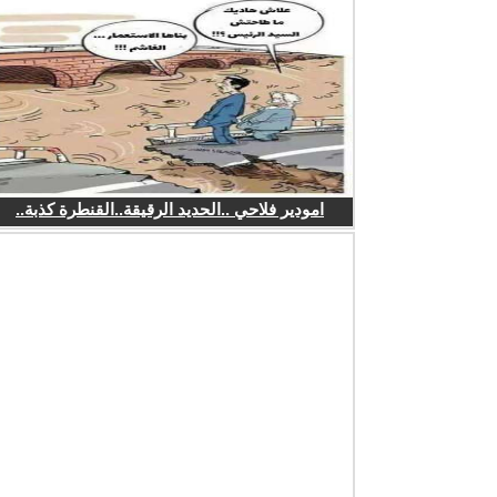
امودير فلاحي ..الحديد الرقيقة..القنطرة كذبة..