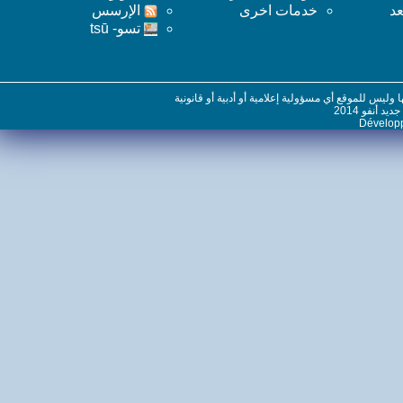
خدمات اخرى
اﻹرسس
تسو- tsū
س للموقع أي مسؤولية إعلامية أو أدبية أو قانونية
نفو 2014
Dévelo