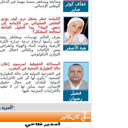
وصانعة ويساهم بنسبة مهمة في الدخل
عفاف كوثر
الوطني الإجمالي.
صابر
الكمامة خطر متنقل ترى كيف يؤدي
التخلص العشوائي من الكمامة إلى
تدهور البيئة؟ وما الحلول العاجلة
لمعالجة المشكل؟
يعرف العالم تهديدات ومخاطر بيئية
على رأسها ارتفاع درجة حرارة الكرة
الأرضية وتلوث الماء والهواء وانقراض
هبة الأصفر
بعض الكائنات وبالتالي اختلال في
التوازن الايكولوجي.
المساءلة الحقوقية لمرسوم إعلان
حالة الطوارئ الصحية في المغرب
في الشرعية الدولية فان حالة الطوارئ
الصحية، “يكون لها أثر على الالتزامات
الدولية للبلدان في مجال حقوق
الإنسان، حيث يمكن لها ان لا تتقيد
بالالتزامات المترتبة عليها
فضيل
رضوان
المزيد...
كاريكاتير