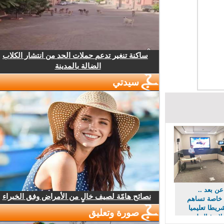
ساكنة تنغير تدعم حملات الحد من انتشار الكلاب
الضالة بالمدينة
سيدتي
 بعد ..
نصائح هامّة لصيف خالٍ من الأمراض وفق الخبراء
اصة تساهم
شريطا تعليميا
صورة وتعليق
ميذ التعليم