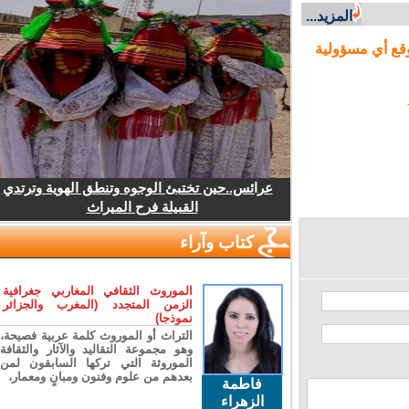
المزيد...
ع أي مسؤولية
عرائس..حين تختبئ الوجوه وتنطق الهوية وترتدي
القبيلة فرح الميراث
كتاب وآراء
الموروث الثقافي المغاربي جغرافية
الزمن المتجدد (المغرب والجزائر
نموذجا)
التراث أو الموروث كلمة عربية فصيحة،
وهو مجموعة التقاليد والآثار والثقافة
الموروثة التي تركها السابقون لمن
بعدهم من علوم وفنون ومبانٍ ومعمار،
فاطمة
الزهراء