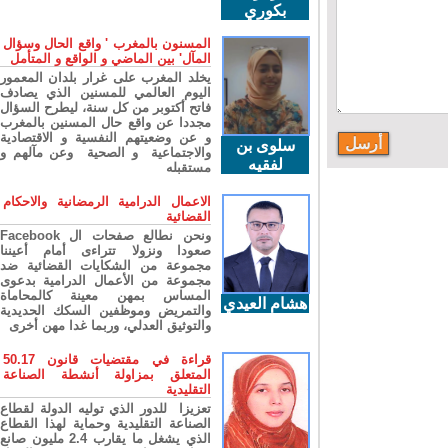
بكوري
المسنون بالمغرب ' واقع الحال وسؤال
المآل' بين الماضي و الواقع و المتأمل
يخلد المغرب على غرار بلدان المعمور
اليوم العالمي للمسنين الذي يصادف
فاتح أكتوبر من كل سنة، ليطرح السؤال
مجددا عن واقع حال المسنين بالمغرب
و عن وضعيتهم النفسية و الاقتصادية
سلوى بن
والاجتماعية و الصحية وعن مآلهم و
لفقيه
مستقبله
الاعمال الدرامية الرمضانية والاحكام
القضائية
ونحن نطالع صفحات ال Facebook
صعودا ونزولا تتراءى أمام أعيننا
مجموعة من الشكايات القضائية ضد
مجموعة من الأعمال الدرامية بدعوى
المساس بمهن معينة كالمحاماة
هشام العيدي
والتمريض وموظفين السكك الحديدية
والتوثيق العدلي، وربما غدا مهن أخرى
قراءة في مقتضيات قانون 50.17
المتعلق بمزاولة أنشطة الصناعة
التقليدية
تعزيزا للدور الذي توليه الدولة لقطاع
الصناعة التقليدية وحماية لهذا القطاع
الذي يشغل ما يقارب 2.4 مليون صانع