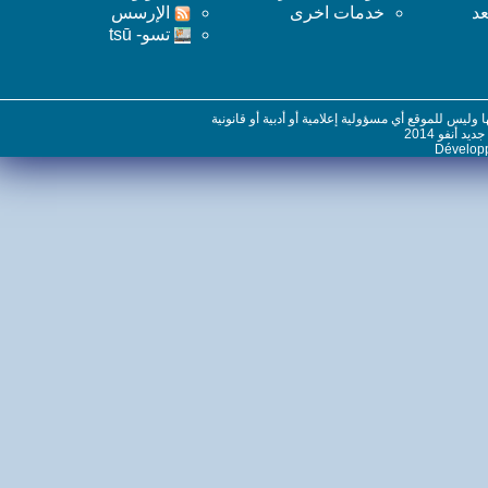
خدمات اخرى
اﻹرسس
تسو- tsū
س للموقع أي مسؤولية إعلامية أو أدبية أو قانونية
نفو 2014
Dévelo