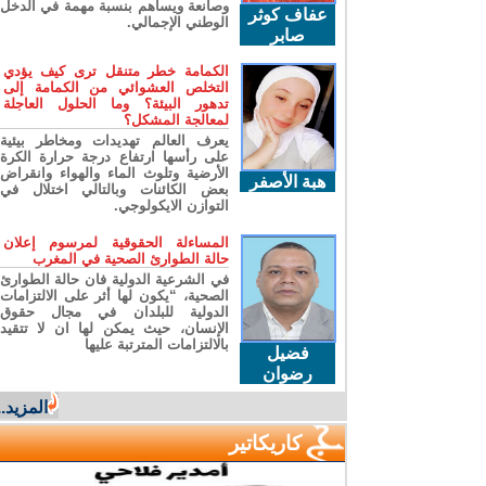
وصانعة ويساهم بنسبة مهمة في الدخل
عفاف كوثر
الوطني الإجمالي.
صابر
الكمامة خطر متنقل ترى كيف يؤدي
التخلص العشوائي من الكمامة إلى
تدهور البيئة؟ وما الحلول العاجلة
لمعالجة المشكل؟
يعرف العالم تهديدات ومخاطر بيئية
على رأسها ارتفاع درجة حرارة الكرة
الأرضية وتلوث الماء والهواء وانقراض
هبة الأصفر
بعض الكائنات وبالتالي اختلال في
التوازن الايكولوجي.
المساءلة الحقوقية لمرسوم إعلان
حالة الطوارئ الصحية في المغرب
في الشرعية الدولية فان حالة الطوارئ
الصحية، “يكون لها أثر على الالتزامات
الدولية للبلدان في مجال حقوق
الإنسان، حيث يمكن لها ان لا تتقيد
بالالتزامات المترتبة عليها
فضيل
رضوان
المزيد...
كاريكاتير