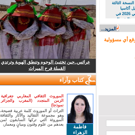
نسخة الثالثة
أكاسيا
امسيصي 2026 في
فالية بطابع
راثي
المزيد...
ع أي مسؤولية
عرائس..حين تختبئ الوجوه وتنطق الهوية وترتدي
القبيلة فرح الميراث
كتاب وآراء
الموروث الثقافي المغاربي جغرافية
الزمن المتجدد (المغرب والجزائر
نموذجا)
التراث أو الموروث كلمة عربية فصيحة،
وهو مجموعة التقاليد والآثار والثقافة
الموروثة التي تركها السابقون لمن
بعدهم من علوم وفنون ومبانٍ ومعمار،
فاطمة
الزهراء