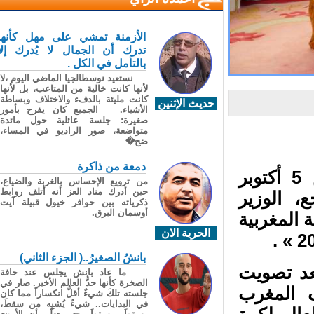
الأزمنة تمشي على مهل كأنها
تدرك أن الجمال لا يُدرك إلا
بالتأمل في الكل .
نستعيد نوسطالجيا الماضي اليوم ،لا
لأنها كانت خالية من المتاعب، بل لأنها
كانت مليئة بالدفء والاختلاف وبساطة
حديث الإثنين
الأشياء. الجميع كان يفرح بأمور
صغيرة: جلسة عائلية حول مائدة
متواضعة، صور الراديو في المساء،
ضح�
دمعة من ذاكرة
استقبل الملك محمد السادس، اليوم الخميس 5 أكتوبر
من ترويع الإحساس بالغربة والضياع،
حين أدرك مناد العز أنه أتلف روابط
، الوزير
ذكرياته بين حوافر خيول قبيلة آيت
أوسمان البرق.
المغربية
الحرية الان
بانشُ الصغيرُ..( الجزء الثاني)
عد تصويت
ما عاد بانش يجلس عند حافة
الصخرة كأنها حدُّ العالم الأخير. صار في
 المغرب
جلسته تلكَ شيءٌ أقلُّ انكساراً مما كان
في البدايات.. شيءٌ يُشبِه من سقطَ،