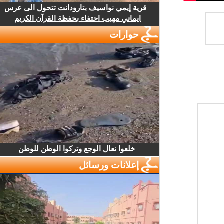
قرية إيمي نواسيف بتارودانت تتحول الى عرس
ايماني مهيب احتفاء بحفظة القرآن الكريم
حوارات
خلعوا نعال الوجع وتركوا الوطن للوطن
إعلانات ورسائل