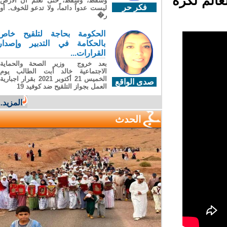
الم لكرة
وسقطَ، وسقطَ، حتى تعلّم أن الأرضَ
فكر حر
ليست عدواً دائماً، ولا تدعو للخوف. أو
ر�
الحكومة بحاجة لتلقيح خاص
بالحكامة في التدبير وإصدار
القرارات...
بعد خروج وزير الصحة والحماية
الاجتماعية خالد أبت الطالب يوم
الخميس 21 أكتوبر 2021 بقرار اجبارية
صدى الواقع
العمل بجواز التلقيح ضد كوفيد 19
المزيد...
الحدث