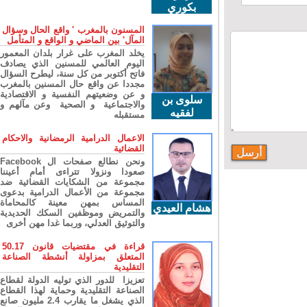
بكوري
المسنون بالمغرب ' واقع الحال وسؤال
المآل' بين الماضي و الواقع و المتأمل
يخلد المغرب على غرار بلدان المعمور
اليوم العالمي للمسنين الذي يصادف
فاتح أكتوبر من كل سنة، ليطرح السؤال
مجددا عن واقع حال المسنين بالمغرب
و عن وضعيتهم النفسية و الاقتصادية
سلوى بن
والاجتماعية و الصحية وعن مآلهم و
لفقيه
مستقبله
الاعمال الدرامية الرمضانية والاحكام
القضائية
ونحن نطالع صفحات ال Facebook
صعودا ونزولا تتراءى أمام أعيننا
مجموعة من الشكايات القضائية ضد
مجموعة من الأعمال الدرامية بدعوى
المساس بمهن معينة كالمحاماة
هشام العيدي
والتمريض وموظفين السكك الحديدية
والتوثيق العدلي، وربما غدا مهن أخرى
قراءة في مقتضيات قانون 50.17
المتعلق بمزاولة أنشطة الصناعة
التقليدية
تعزيزا للدور الذي توليه الدولة لقطاع
الصناعة التقليدية وحماية لهذا القطاع
الذي يشغل ما يقارب 2.4 مليون صانع