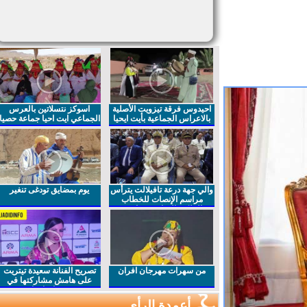
احيدوس فرقة تيزويت الأصلية
اسوكز نتسلاتين بالعرس
بالاعراس الجماعية بأيت ايحيا
الجماعي ايت احيا جماعة حصيا
والي جهة درعة تافيلالت يترأس
يوم بمضايق تودغى تنغير
مراسم الإنصات للخطاب
الملكي السامي بمناسبة
الذكرى27 لعيد العرش المجيد
من سهرات مهرجان افران
تصريح الفنانة سعيدة تيتريت
على هامش مشاركتها في
مهرجان افران
أعمدة الرأي