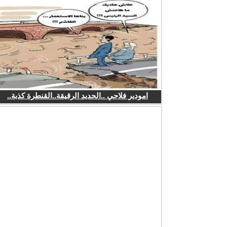
امودير فلاحي ..الحديد الرقيقة..القنطرة كذبة..