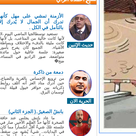
الأزمنة تمشي على مهل كأنها
تدرك أن الجمال لا يُدرك إلا
بالتأمل في الكل .
نستعيد نوسطالجيا الماضي اليوم ،لا
لأنها كانت خالية من المتاعب، بل لأنها
كانت مليئة بالدفء والاختلاف وبساطة
حديث الإثنين
الأشياء. الجميع كان يفرح بأمور
صغيرة: جلسة عائلية حول مائدة
متواضعة، صور الراديو في المساء،
ضح�
دمعة من ذاكرة
من ترويع الإحساس بالغربة والضياع،
حين أدرك مناد العز أنه أتلف روابط
ذكرياته بين حوافر خيول قبيلة آيت
أوسمان البرق.
الحرية الان
بانشُ الصغيرُ..( الجزء الثاني)
ما عاد بانش يجلس عند حافة
الصخرة كأنها حدُّ العالم الأخير. صار في
جلسته تلكَ شيءٌ أقلُّ انكساراً مما كان
في البدايات.. شيءٌ يُشبِه من سقطَ،