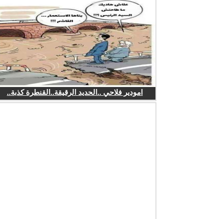
امودير فلاحي ..الحديد الرقيقة..القنطرة كذبة..