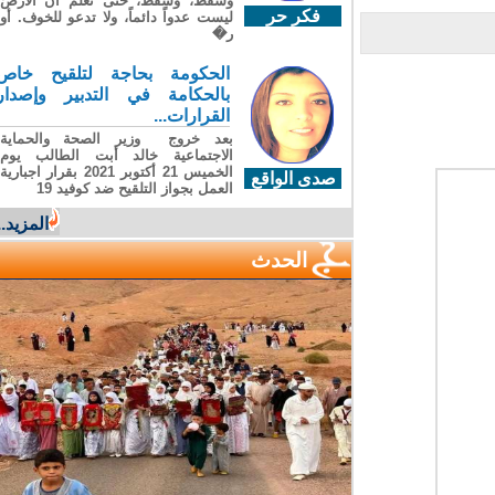
وسقطَ، وسقطَ، حتى تعلّم أن الأرضَ
فكر حر
ليست عدواً دائماً، ولا تدعو للخوف. أو
ر�
الحكومة بحاجة لتلقيح خاص
بالحكامة في التدبير وإصدار
القرارات...
بعد خروج وزير الصحة والحماية
الاجتماعية خالد أبت الطالب يوم
الخميس 21 أكتوبر 2021 بقرار اجبارية
صدى الواقع
العمل بجواز التلقيح ضد كوفيد 19
المزيد...
الحدث