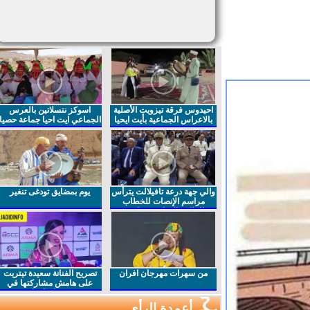
احيدوس فرقة تيزويت الأصلية
اسوكز نتسلاتين بالعرس
بالاعراس الجماعية بأيت ايحيا
الجماعي ايت احيا جماعة حصيا
والي جهة درعة تافيلالت يترأس
يوم بمضايق تودغى تنغير
مراسم الإنصات للخطاب
الملكي السامي بمناسبة
الذكرى27 لعيد العرش المجيد
من سهرات مهرجان افران
تصريح الفنانة سعيدة تيتريت
على هامش مشاركتها في
مهرجان افران
أعمدة الرأي