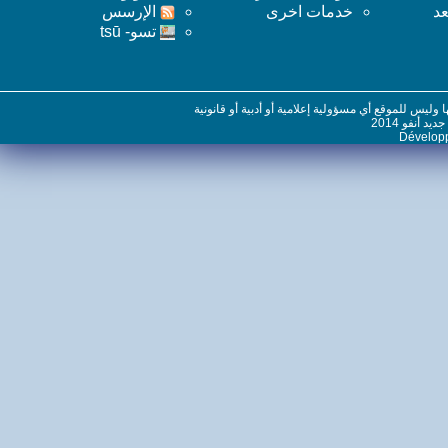
خدمات اخرى
اﻹرسس
تسو- tsū
س للموقع أي مسؤولية إعلامية أو أدبية أو قانونية
نفو 2014
Dévelo