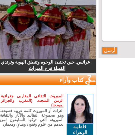
عرائس..حين تختبئ الوجوه وتنطق الهوية وترتدي
القبيلة فرح الميراث
كتاب وآراء
الموروث الثقافي المغاربي جغرافية
الزمن المتجدد (المغرب والجزائر
نموذجا)
التراث أو الموروث كلمة عربية فصيحة،
وهو مجموعة التقاليد والآثار والثقافة
الموروثة التي تركها السابقون لمن
بعدهم من علوم وفنون ومبانٍ ومعمار،
فاطمة
الزهراء