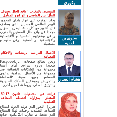
بكوري
المسنون بالمغرب ' واقع الحال وسؤال
المآل' بين الماضي و الواقع و المتأمل
يخلد المغرب على غرار بلدان المعمور
اليوم العالمي للمسنين الذي يصادف
فاتح أكتوبر من كل سنة، ليطرح السؤال
مجددا عن واقع حال المسنين بالمغرب
و عن وضعيتهم النفسية و الاقتصادية
سلوى بن
والاجتماعية و الصحية وعن مآلهم و
لفقيه
مستقبله
الاعمال الدرامية الرمضانية والاحكام
القضائية
ونحن نطالع صفحات ال Facebook
صعودا ونزولا تتراءى أمام أعيننا
مجموعة من الشكايات القضائية ضد
مجموعة من الأعمال الدرامية بدعوى
المساس بمهن معينة كالمحاماة
هشام العيدي
والتمريض وموظفين السكك الحديدية
والتوثيق العدلي، وربما غدا مهن أخرى
قراءة في مقتضيات قانون 50.17
المتعلق بمزاولة أنشطة الصناعة
التقليدية
تعزيزا للدور الذي توليه الدولة لقطاع
الصناعة التقليدية وحماية لهذا القطاع
الذي يشغل ما يقارب 2.4 مليون صانع