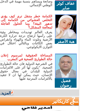
وصانعة ويساهم بنسبة مهمة في الدخل
عفاف كوثر
الوطني الإجمالي.
صابر
الكمامة خطر متنقل ترى كيف يؤدي
التخلص العشوائي من الكمامة إلى
تدهور البيئة؟ وما الحلول العاجلة
لمعالجة المشكل؟
يعرف العالم تهديدات ومخاطر بيئية
على رأسها ارتفاع درجة حرارة الكرة
الأرضية وتلوث الماء والهواء وانقراض
هبة الأصفر
بعض الكائنات وبالتالي اختلال في
التوازن الايكولوجي.
المساءلة الحقوقية لمرسوم إعلان
حالة الطوارئ الصحية في المغرب
في الشرعية الدولية فان حالة الطوارئ
الصحية، “يكون لها أثر على الالتزامات
الدولية للبلدان في مجال حقوق
الإنسان، حيث يمكن لها ان لا تتقيد
بالالتزامات المترتبة عليها
فضيل
رضوان
المزيد...
كاريكاتير