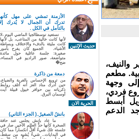
الأزمنة تمشي على مهل كأنها
تدرك أن الجمال لا يُدرك إلا
بالتأمل في الكل .
نستعيد نوسطالجيا الماضي اليوم ،لا
لأنها كانت خالية من المتاعب، بل لأنها
كانت مليئة بالدفء والاختلاف وبساطة
حديث الإثنين
الأشياء. الجميع كان يفرح بأمور
صغيرة: جلسة عائلية حول مائدة
متواضعة، صور الراديو في المساء،
 والنيف،
ضح�
ية. مطعم
دمعة من ذاكرة
من ترويع الإحساس بالغربة والضياع،
لى وجهة
حين أدرك مناد العز أنه أتلف روابط
ذكرياته بين حوافر خيول قبيلة آيت
وع فردي،
أوسمان البرق.
يل أبسط
الحرية الان
د الدعم
بانشُ الصغيرُ..( الجزء الثاني)
ما عاد بانش يجلس عند حافة
الصخرة كأنها حدُّ العالم الأخير. صار في
جلسته تلكَ شيءٌ أقلُّ انكساراً مما كان
في البدايات.. شيءٌ يُشبِه من سقطَ،