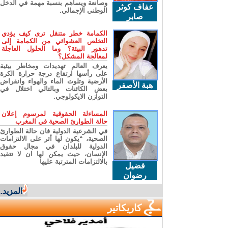
وصانعة ويساهم بنسبة مهمة في الدخل
عفاف كوثر
الوطني الإجمالي.
صابر
الكمامة خطر متنقل ترى كيف يؤدي
التخلص العشوائي من الكمامة إلى
تدهور البيئة؟ وما الحلول العاجلة
لمعالجة المشكل؟
يعرف العالم تهديدات ومخاطر بيئية
على رأسها ارتفاع درجة حرارة الكرة
الأرضية وتلوث الماء والهواء وانقراض
هبة الأصفر
بعض الكائنات وبالتالي اختلال في
التوازن الايكولوجي.
المساءلة الحقوقية لمرسوم إعلان
حالة الطوارئ الصحية في المغرب
في الشرعية الدولية فان حالة الطوارئ
الصحية، “يكون لها أثر على الالتزامات
الدولية للبلدان في مجال حقوق
الإنسان، حيث يمكن لها ان لا تتقيد
بالالتزامات المترتبة عليها
فضيل
رضوان
المزيد...
كاريكاتير