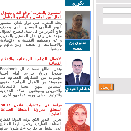
بكوري
المسنون بالمغرب ' واقع الحال وسؤال
المآل' بين الماضي و الواقع و المتأمل
يخلد المغرب على غرار بلدان المعمور
اليوم العالمي للمسنين الذي يصادف
فاتح أكتوبر من كل سنة، ليطرح السؤال
مجددا عن واقع حال المسنين بالمغرب
و عن وضعيتهم النفسية و الاقتصادية
سلوى بن
والاجتماعية و الصحية وعن مآلهم و
لفقيه
مستقبله
الاعمال الدرامية الرمضانية والاحكام
القضائية
ونحن نطالع صفحات ال Facebook
صعودا ونزولا تتراءى أمام أعيننا
مجموعة من الشكايات القضائية ضد
مجموعة من الأعمال الدرامية بدعوى
المساس بمهن معينة كالمحاماة
هشام العيدي
والتمريض وموظفين السكك الحديدية
والتوثيق العدلي، وربما غدا مهن أخرى
قراءة في مقتضيات قانون 50.17
المتعلق بمزاولة أنشطة الصناعة
التقليدية
تعزيزا للدور الذي توليه الدولة لقطاع
الصناعة التقليدية وحماية لهذا القطاع
الذي يشغل ما يقارب 2.4 مليون صانع