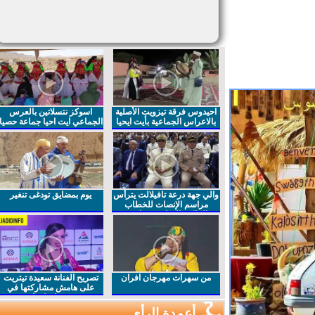
احيدوس فرقة تيزويت الأصلية
اسوكز نتسلاتين بالعرس
بالاعراس الجماعية بأيت ايحيا
الجماعي ايت احيا جماعة حصيا
والي جهة درعة تافيلالت يترأس
يوم بمضايق تودغى تنغير
مراسم الإنصات للخطاب
الملكي السامي بمناسبة
الذكرى27 لعيد العرش المجيد
من سهرات مهرجان افران
تصريح الفنانة سعيدة تيتريت
على هامش مشاركتها في
مهرجان افران
أعمدة الرأي