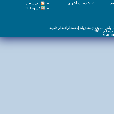
خدمات اخرى
اﻹرسس
تسو- tsū
س للموقع أي مسؤولية إعلامية أو أدبية أو قانونية
نفو 2014
Dévelo