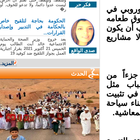
وسقطَ، وسقطَ، حتى تعلّم أن الأرضَ
فكر حر
ليست عدواً دائماً، ولا تدعو للخوف. أو
وروبي في
ر�
وق طعامه
الحكومة بحاجة لتلقيح خاص
 أن يكون
بالحكامة في التدبير وإصدار
القرارات...
 مشاريع
بعد خروج وزير الصحة والحماية
الاجتماعية خالد أبت الطالب يوم
الخميس 21 أكتوبر 2021 بقرار اجبارية
صدى الواقع
العمل بجواز التلقيح ضد كوفيد 19
المزيد...
الحدث
جزءاً من
باب مثل
ي تثبيت
ء سياحة
لمعاشية.