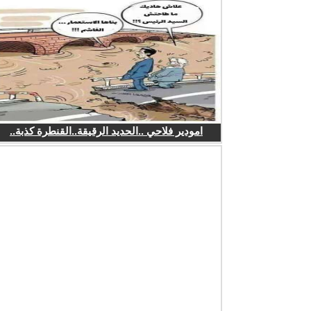
امودير فلاحي ..الحديد الرقيقة..القنطرة كذبة..