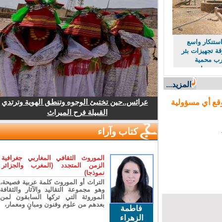
ستنكار واسع
 تجهيزات بئر
 محمية
حرمان
ن مورد حيوي
المزيد...
عرائس..حين تختبئ الوجوه وتنطق الهوية وترتدي
ع أي مسؤولية
القبيلة فرح الميراث
كتاب وآراء
الموروث الثقافي المغاربي جغرافية
الزمن المتجدد (المغرب والجزائر
نموذجا)
التراث أو الموروث كلمة عربية فصيحة،
وهو مجموعة التقاليد والآثار والثقافة
الموروثة التي تركها السابقون لمن
بعدهم من علوم وفنون ومبانٍ ومعمار،
فاطمة
الزهراء