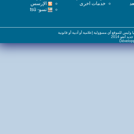
خدمات اخرى
اﻹرسس
تسو- tsū
س للموقع أي مسؤولية إعلامية أو أدبية أو قانونية
نفو 2014
Dévelo