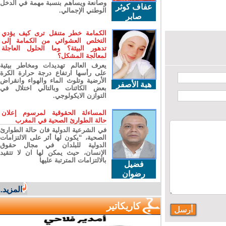
وصانعة ويساهم بنسبة مهمة في الدخل
عفاف كوثر
الوطني الإجمالي.
صابر
الكمامة خطر متنقل ترى كيف يؤدي
التخلص العشوائي من الكمامة إلى
تدهور البيئة؟ وما الحلول العاجلة
لمعالجة المشكل؟
يعرف العالم تهديدات ومخاطر بيئية
على رأسها ارتفاع درجة حرارة الكرة
الأرضية وتلوث الماء والهواء وانقراض
هبة الأصفر
بعض الكائنات وبالتالي اختلال في
التوازن الايكولوجي.
المساءلة الحقوقية لمرسوم إعلان
حالة الطوارئ الصحية في المغرب
في الشرعية الدولية فان حالة الطوارئ
الصحية، “يكون لها أثر على الالتزامات
الدولية للبلدان في مجال حقوق
الإنسان، حيث يمكن لها ان لا تتقيد
بالالتزامات المترتبة عليها
فضيل
رضوان
المزيد...
كاريكاتير