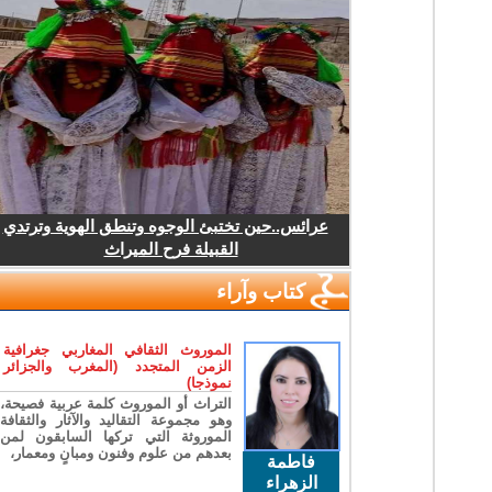
عرائس..حين تختبئ الوجوه وتنطق الهوية وترتدي
القبيلة فرح الميراث
كتاب وآراء
الموروث الثقافي المغاربي جغرافية
الزمن المتجدد (المغرب والجزائر
نموذجا)
التراث أو الموروث كلمة عربية فصيحة،
وهو مجموعة التقاليد والآثار والثقافة
الموروثة التي تركها السابقون لمن
بعدهم من علوم وفنون ومبانٍ ومعمار،
فاطمة
الزهراء