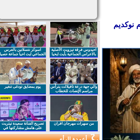
نوكديم
احيدوس فرقة تيزويت الأصلية
اسوكز نتسلاتين بالعرس
بالاعراس الجماعية بأيت ايحيا
الجماعي ايت احيا جماعة حصيا
والي جهة درعة تافيلالت يترأس
يوم بمضايق تودغى تنغير
مراسم الإنصات للخطاب
الملكي السامي بمناسبة
الذكرى27 لعيد العرش المجيد
من سهرات مهرجان افران
تصريح الفنانة سعيدة تيتريت
على هامش مشاركتها في
مهرجان افران
أعمدة الرأي