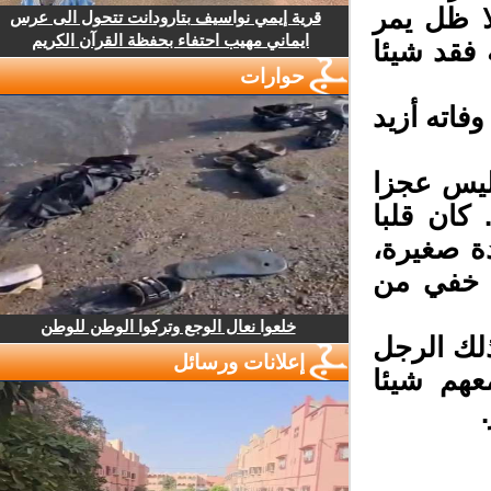
ا ظل يمر
قرية إيمي نواسيف بتارودانت تتحول الى عرس
ايماني مهيب احتفاء بحفظة القرآن الكريم
قد شيئا
حوارات
اته أزيد
ليس عجزا
ان قلبا
ة صغيرة،
 خفي من
خلعوا نعال الوجع وتركوا الوطن للوطن
لك الرجل
إعلانات ورسائل
هم شيئا