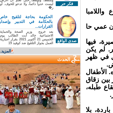
وسقطَ، وسقطَ، حتى تعلّم أن الأرضَ
فكر حر
ليست عدواً دائماً، ولا تدعو للخوف. أو
ر�
واللامبا
الحكومة بحاجة لتلقيح خاص
بالحكامة في التدبير وإصدار
ن عمي حا
القرارات...
بعد خروج وزير الصحة والحماية
الاجتماعية خالد أبت الطالب يوم
الخميس 21 أكتوبر 2021 بقرار اجبارية
رة، فيها
صدى الواقع
العمل بجواز التلقيح ضد كوفيد 19
. لم يكن
المزيد...
ل في ظهر
الحدث
.
 الأطفال
بين زقاق
اع طبله،
ردة، بلا