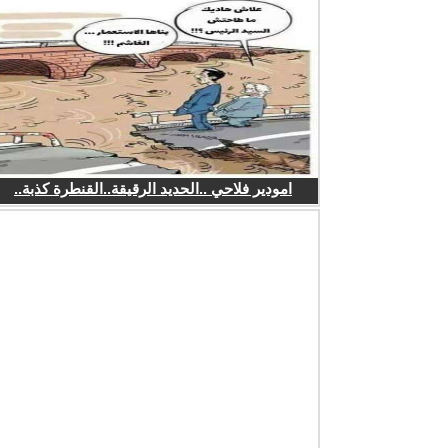
امودير فلاحي ..الحديد الرقيقة..القنطرة كذبة..