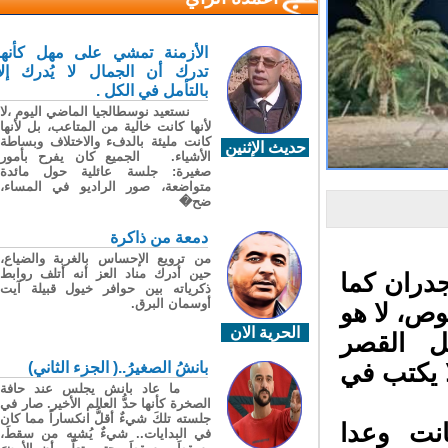
الأزمنة تمشي على مهل كأنها
تدرك أن الجمال لا يُدرك إلا
بالتأمل في الكل .
نستعيد نوسطالجيا الماضي اليوم ،لا
لأنها كانت خالية من المتاعب، بل لأنها
كانت مليئة بالدفء والاختلاف وبساطة
حديث الإثنين
الأشياء. الجميع كان يفرح بأمور
صغيرة: جلسة عائلية حول مائدة
متواضعة، صور الراديو في المساء،
ضح�
دمعة من ذاكرة
من ترويع الإحساس بالغربة والضياع،
حين أدرك مناد العز أنه أتلف روابط
دران كما
ذكرياته بين حوافر خيول قبيلة آيت
أوسمان البرق.
ص، لا هو
الحرية الان
ل القصر
 يكتب في
بانشُ الصغيرُ..( الجزء الثاني)
ما عاد بانش يجلس عند حافة
الصخرة كأنها حدُّ العالم الأخير. صار في
جلسته تلكَ شيءٌ أقلُّ انكساراً مما كان
ت وعدا
في البدايات.. شيءٌ يُشبِه من سقطَ،