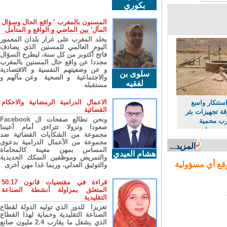
بكوري
المسنون بالمغرب ' واقع الحال وسؤال
المآل' بين الماضي و الواقع و المتأمل
يخلد المغرب على غرار بلدان المعمور
اليوم العالمي للمسنين الذي يصادف
فاتح أكتوبر من كل سنة، ليطرح السؤال
مجددا عن واقع حال المسنين بالمغرب
و عن وضعيتهم النفسية و الاقتصادية
سلوى بن
والاجتماعية و الصحية وعن مآلهم و
لفقيه
مستقبله
الاعمال الدرامية الرمضانية والاحكام
ستنكار واسع
القضائية
 تجهيزات بئر
ونحن نطالع صفحات ال Facebook
 محمية
صعودا ونزولا تتراءى أمام أعيننا
حرمان
مجموعة من الشكايات القضائية ضد
ن مورد حيوي
مجموعة من الأعمال الدرامية بدعوى
المزيد...
المساس بمهن معينة كالمحاماة
هشام العيدي
والتمريض وموظفين السكك الحديدية
ع أي مسؤولية
والتوثيق العدلي، وربما غدا مهن أخرى
قراءة في مقتضيات قانون 50.17
المتعلق بمزاولة أنشطة الصناعة
التقليدية
تعزيزا للدور الذي توليه الدولة لقطاع
الصناعة التقليدية وحماية لهذا القطاع
الذي يشغل ما يقارب 2.4 مليون صانع