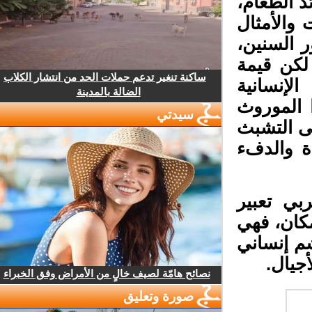
 الطعام،
والأمثال
 السنين،
لكن قيمة
ساكنة تنغير تدعم حملات الحد من انتشار الكلاب
لإنسانية
الضالة بالمدينة
الموروث
سيدتي
ى التشبث
 والدفء
ي تعبير
كان، فهي
م إنساني
جيال.
نصائح هامّة لصيف خالٍ من الأمراض وفق الخبراء
صورة وتعليق