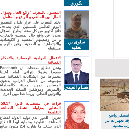
بكوري
المسنون بالمغرب ' واقع الحال وسؤال
المآل' بين الماضي و الواقع و المتأمل
يخلد المغرب على غرار بلدان المعمور
اليوم العالمي للمسنين الذي يصادف
فاتح أكتوبر من كل سنة، ليطرح السؤال
مجددا عن واقع حال المسنين بالمغرب
و عن وضعيتهم النفسية و الاقتصادية
سلوى بن
والاجتماعية و الصحية وعن مآلهم و
لفقيه
مستقبله
الاعمال الدرامية الرمضانية والاحكام
القضائية
ونحن نطالع صفحات ال Facebook
صعودا ونزولا تتراءى أمام أعيننا
مجموعة من الشكايات القضائية ضد
مجموعة من الأعمال الدرامية بدعوى
المساس بمهن معينة كالمحاماة
هشام العيدي
والتمريض وموظفين السكك الحديدية
والتوثيق العدلي، وربما غدا مهن أخرى
قراءة في مقتضيات قانون 50.17
المتعلق بمزاولة أنشطة الصناعة
التقليدية
ستنكار واسع
تعزيزا للدور الذي توليه الدولة لقطاع
 تجهيزات بئر
الصناعة التقليدية وحماية لهذا القطاع
 محمية
الذي يشغل ما يقارب 2.4 مليون صانع