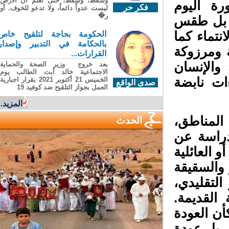
وسقطَ، وسقطَ، حتى تعلّم أن الأرضَ
رة اليوم
فكر حر
ليست عدواً دائماً، ولا تدعو للخوف. أو
ر�
ر، بل طقس
تماء كما
الحكومة بحاجة لتلقيح خاص
بالحكامة في التدبير وإصدار
ومرزوكة
القرارات...
والإنسان
بعد خروج وزير الصحة والحماية
الاجتماعية خالد أبت الطالب يوم
ت نابضة
الخميس 21 أكتوبر 2021 بقرار اجبارية
صدى الواقع
العمل بجواز التلقيح ضد كوفيد 19
المزيد...
لمناطق،
الحدث
راسة عن
 العائلية
والسقيقة
تقليدي،
لقديمة.
ن العودة
 بل عودة