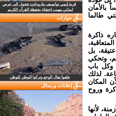
قرية إيمي نواسيف بتارودانت تتحول الى عرس
 بالأمان
ايماني مهيب احتفاء بحفظة القرآن الكريم
تي طالما
حوارات
ره ذاكرة
متعاقبة،
يقة، بل
، وتحكي
وكل باب
عة. لذلك
خلعوا نعال الوجع وتركوا الوطن للوطن
ن المكان
إعلانات ورسائل
كرة وروح
ة، لأنها