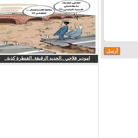
امودير فلاحي ..الحديد الرقيقة..القنطرة كذبة..