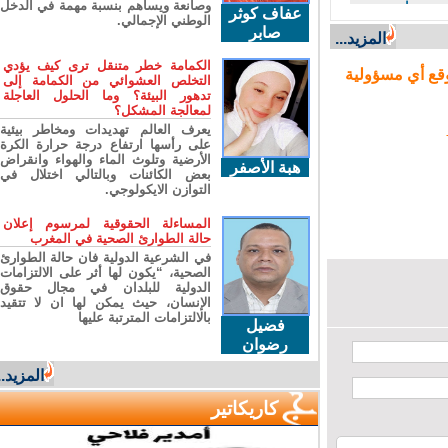
وصانعة ويساهم بنسبة مهمة في الدخل
حرمان
عفاف كوثر
الوطني الإجمالي.
ن مورد حيوي
صابر
المزيد...
الكمامة خطر متنقل ترى كيف يؤدي
ع أي مسؤولية
التخلص العشوائي من الكمامة إلى
تدهور البيئة؟ وما الحلول العاجلة
لمعالجة المشكل؟
يعرف العالم تهديدات ومخاطر بيئية
على رأسها ارتفاع درجة حرارة الكرة
الأرضية وتلوث الماء والهواء وانقراض
هبة الأصفر
بعض الكائنات وبالتالي اختلال في
التوازن الايكولوجي.
المساءلة الحقوقية لمرسوم إعلان
حالة الطوارئ الصحية في المغرب
في الشرعية الدولية فان حالة الطوارئ
الصحية، “يكون لها أثر على الالتزامات
الدولية للبلدان في مجال حقوق
الإنسان، حيث يمكن لها ان لا تتقيد
بالالتزامات المترتبة عليها
فضيل
رضوان
المزيد...
كاريكاتير