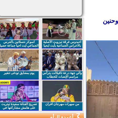
حنين
احيدوس فرقة تيزويت الأصلية
اسوكز نتسلاتين بالعرس
بالاعراس الجماعية بأيت ايحيا
الجماعي ايت احيا جماعة حصيا
والي جهة درعة تافيلالت يترأس
يوم بمضايق تودغى تنغير
مراسم الإنصات للخطاب
الملكي السامي بمناسبة
الذكرى27 لعيد العرش المجيد
من سهرات مهرجان افران
تصريح الفنانة سعيدة تيتريت
على هامش مشاركتها في
مهرجان افران
أعمدة الرأي