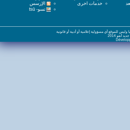
خدمات اخرى
اﻹرسس
تسو- tsū
س للموقع أي مسؤولية إعلامية أو أدبية أو قانونية
نفو 2014
Dévelo