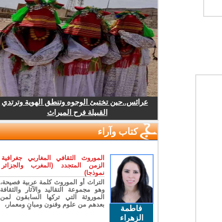
عرائس..حين تختبئ الوجوه وتنطق الهوية وترتدي
القبيلة فرح الميراث
كتاب وآراء
الموروث الثقافي المغاربي جغرافية
الزمن المتجدد (المغرب والجزائر
نموذجا)
التراث أو الموروث كلمة عربية فصيحة،
وهو مجموعة التقاليد والآثار والثقافة
الموروثة التي تركها السابقون لمن
بعدهم من علوم وفنون ومبانٍ ومعمار،
فاطمة
الزهراء