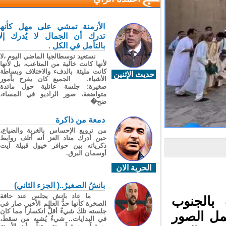
الأزمنة تمشي على مهل كأنها
تدرك أن الجمال لا يُدرك إلا
بالتأمل في الكل .
نستعيد نوسطالجيا الماضي اليوم ،لا
لأنها كانت خالية من المتاعب، بل لأنها
كانت مليئة بالدفء والاختلاف وبساطة
حديث الإثنين
الأشياء. الجميع كان يفرح بأمور
صغيرة: جلسة عائلية حول مائدة
متواضعة، صور الراديو في المساء،
ضح�
دمعة من ذاكرة
من ترويع الإحساس بالغربة والضياع،
حين أدرك مناد العز أنه أتلف روابط
ذكرياته بين حوافر خيول قبيلة آيت
أوسمان البرق.
الحرية الان
بانشُ الصغيرُ..( الجزء الثاني)
ما عاد بانش يجلس عند حافة
بالجنوب
الصخرة كأنها حدُّ العالم الأخير. صار في
جلسته تلكَ شيءٌ أقلُّ انكساراً مما كان
ل الصور
في البدايات.. شيءٌ يُشبِه من سقطَ،