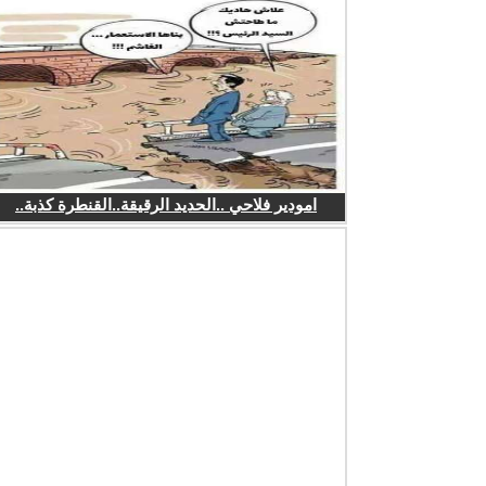
امودير فلاحي ..الحديد الرقيقة..القنطرة كذبة..