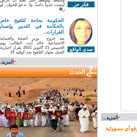
وسقطَ، وسقطَ، حتى تعلّم أن الأرضَ
فكر حر
ليست عدواً دائماً، ولا تدعو للخوف. أو
ر�
الحكومة بحاجة لتلقيح خاص
بالحكامة في التدبير وإصدار
القرارات...
بعد خروج وزير الصحة والحماية
الاجتماعية خالد أبت الطالب يوم
الخميس 21 أكتوبر 2021 بقرار اجبارية
صدى الواقع
العمل بجواز التلقيح ضد كوفيد 19
المزيد...
الحدث
المزيد...
ع أي مسؤولية