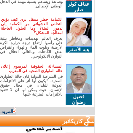
وصانعة ويساهم بنسبة مهمة في الدخل
عفاف كوثر
الوطني الإجمالي.
صابر
الكمامة خطر متنقل ترى كيف يؤدي
التخلص العشوائي من الكمامة إلى
تدهور البيئة؟ وما الحلول العاجلة
لمعالجة المشكل؟
يعرف العالم تهديدات ومخاطر بيئية
على رأسها ارتفاع درجة حرارة الكرة
الأرضية وتلوث الماء والهواء وانقراض
هبة الأصفر
بعض الكائنات وبالتالي اختلال في
التوازن الايكولوجي.
المساءلة الحقوقية لمرسوم إعلان
حالة الطوارئ الصحية في المغرب
في الشرعية الدولية فان حالة الطوارئ
الصحية، “يكون لها أثر على الالتزامات
الدولية للبلدان في مجال حقوق
الإنسان، حيث يمكن لها ان لا تتقيد
بالالتزامات المترتبة عليها
فضيل
رضوان
المزيد...
كاريكاتير