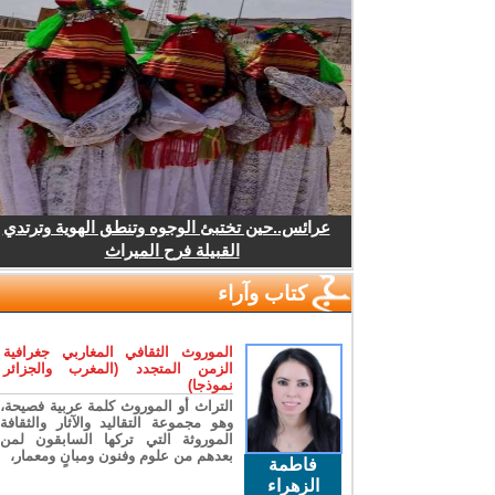
عرائس..حين تختبئ الوجوه وتنطق الهوية وترتدي
القبيلة فرح الميراث
كتاب وآراء
الموروث الثقافي المغاربي جغرافية
الزمن المتجدد (المغرب والجزائر
نموذجا)
التراث أو الموروث كلمة عربية فصيحة،
وهو مجموعة التقاليد والآثار والثقافة
الموروثة التي تركها السابقون لمن
بعدهم من علوم وفنون ومبانٍ ومعمار،
فاطمة
الزهراء