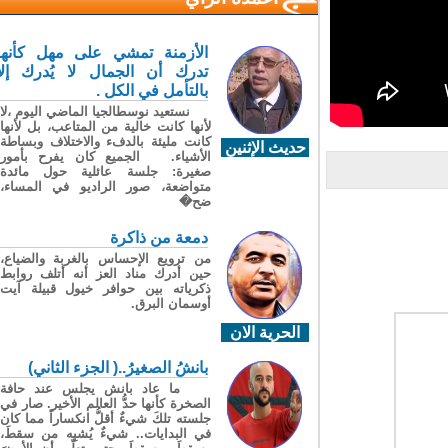
الأزمنة تمشي على مهل كأنها
تدرك أن الجمال لا يُدرك إلا
بالتأمل في الكل .
نستعيد نوسطالجيا الماضي اليوم ،لا
لأنها كانت خالية من المتاعب، بل لأنها
كانت مليئة بالدفء والاختلاف وبساطة
حديث الإثنين
الأشياء. الجميع كان يفرح بأمور
صغيرة: جلسة عائلية حول مائدة
متواضعة، صور الراديو في المساء،
ضح�
دمعة من ذاكرة
من ترويع الإحساس بالغربة والضياع،
حين أدرك مناد العز أنه أتلف روابط
ذكرياته بين حوافر خيول قبيلة آيت
أوسمان البرق.
الحرية الان
بانشُ الصغيرُ..( الجزء الثاني)
ما عاد بانش يجلس عند حافة
الصخرة كأنها حدُّ العالم الأخير. صار في
جلسته تلكَ شيءٌ أقلُّ انكساراً مما كان
في البدايات.. شيءٌ يُشبِه من سقطَ،