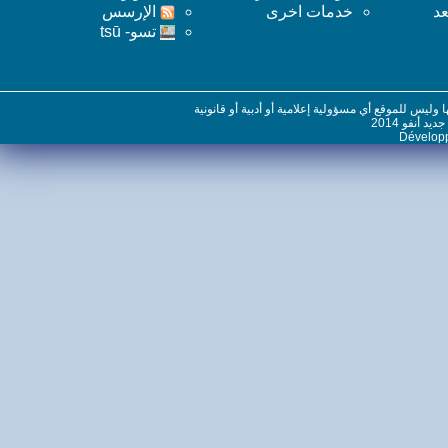
خدمات اخرى
اﻹرسس
تسو- tsū
س للموقع أي مسؤولية إعلامية أو أدبية أو قانونية
نفو 2014
Dévelo