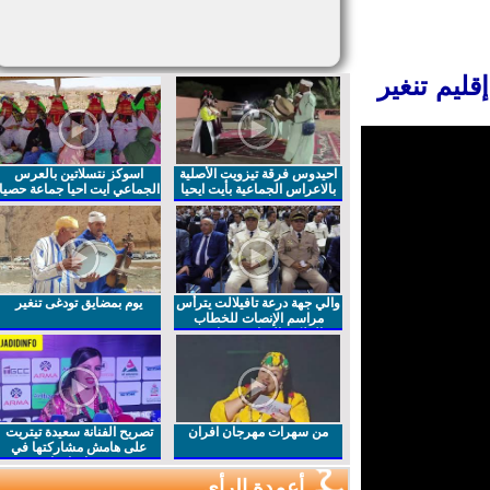
يم تنغير
احيدوس فرقة تيزويت الأصلية
اسوكز نتسلاتين بالعرس
بالاعراس الجماعية بأيت ايحيا
الجماعي ايت احيا جماعة حصيا
والي جهة درعة تافيلالت يترأس
يوم بمضايق تودغى تنغير
مراسم الإنصات للخطاب
الملكي السامي بمناسبة
الذكرى27 لعيد العرش المجيد
من سهرات مهرجان افران
تصريح الفنانة سعيدة تيتريت
على هامش مشاركتها في
مهرجان افران
أعمدة الرأي