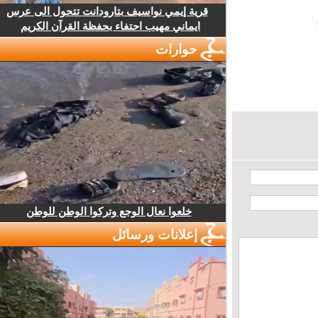
قرية إيمي نواسيف بتارودانت تتحول الى عرس
ايماني مهيب احتفاء بحفظة القرآن الكريم
حوارات
خلعوا نعال الوجع وتركوا الوطن للوطن
إعلانات ورسائل