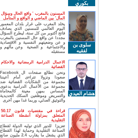
بكوري
المسنون بالمغرب ' واقع الحال وسؤال
المآل' بين الماضي و الواقع و المتأمل
يخلد المغرب على غرار بلدان المعمور
اليوم العالمي للمسنين الذي يصادف
فاتح أكتوبر من كل سنة، ليطرح السؤال
مجددا عن واقع حال المسنين بالمغرب
و عن وضعيتهم النفسية و الاقتصادية
سلوى بن
والاجتماعية و الصحية وعن مآلهم و
لفقيه
مستقبله
الاعمال الدرامية الرمضانية والاحكام
القضائية
ونحن نطالع صفحات ال Facebook
صعودا ونزولا تتراءى أمام أعيننا
مجموعة من الشكايات القضائية ضد
مجموعة من الأعمال الدرامية بدعوى
المساس بمهن معينة كالمحاماة
هشام العيدي
والتمريض وموظفين السكك الحديدية
والتوثيق العدلي، وربما غدا مهن أخرى
قراءة في مقتضيات قانون 50.17
المتعلق بمزاولة أنشطة الصناعة
التقليدية
تعزيزا للدور الذي توليه الدولة لقطاع
الصناعة التقليدية وحماية لهذا القطاع
الذي يشغل ما يقارب 2.4 مليون صانع