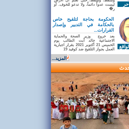
وسقطَ، وسقطَ، حتى تعلّم أن الأرضَ
حر
ليست عدواً دائماً، ولا تدعو للخوف. أو
ر�
الحكومة بحاجة لتلقيح خاص
بالحكامة في التدبير وإصدار
القرارات...
بعد خروج وزير الصحة والحماية
الاجتماعية خالد أبت الطالب يوم
الخميس 21 أكتوبر 2021 بقرار اجبارية
واقع
العمل بجواز التلقيح ضد كوفيد 19
المزيد...
حدث