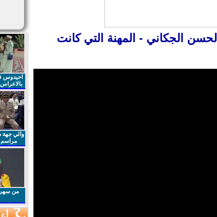
لحسن الجكاني - المهنة التي كانت
احيدوس فر
بالاعراس ا
والي جهة د
مراسم 
الملكي 
الذكرى27 لعيد العرش المجيد
من سهرا
أعم