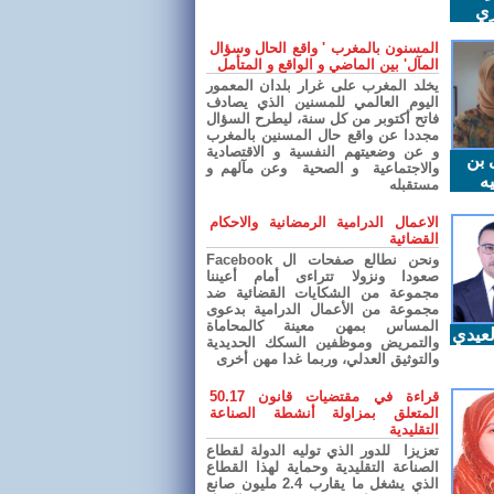
ري
المسنون بالمغرب ' واقع الحال وسؤال
المآل' بين الماضي و الواقع و المتأمل
يخلد المغرب على غرار بلدان المعمور
اليوم العالمي للمسنين الذي يصادف
فاتح أكتوبر من كل سنة، ليطرح السؤال
مجددا عن واقع حال المسنين بالمغرب
و عن وضعيتهم النفسية و الاقتصادية
 بن
والاجتماعية و الصحية وعن مآلهم و
ه
مستقبله
الاعمال الدرامية الرمضانية والاحكام
القضائية
ونحن نطالع صفحات ال Facebook
صعودا ونزولا تتراءى أمام أعيننا
مجموعة من الشكايات القضائية ضد
مجموعة من الأعمال الدرامية بدعوى
المساس بمهن معينة كالمحاماة
عيدي
والتمريض وموظفين السكك الحديدية
والتوثيق العدلي، وربما غدا مهن أخرى
قراءة في مقتضيات قانون 50.17
المتعلق بمزاولة أنشطة الصناعة
التقليدية
تعزيزا للدور الذي توليه الدولة لقطاع
الصناعة التقليدية وحماية لهذا القطاع
الذي يشغل ما يقارب 2.4 مليون صانع