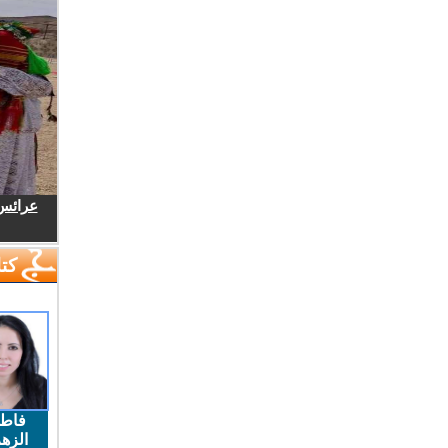
عرائس.
كتا
فاط
الزهر