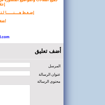
إعلا
إضـغـظ هــــنــــــا لـ
اضغط
l.com
أضف تعليق
المرسل
عنوان الرسالة
محتوى الرسالة