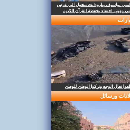
إيمي نواسيف بتارودانت تتحول الى عرس
ني مهيب احتفاء بحفظة القرآن الكريم
ارات
عوا نعال الوجع وتركوا الوطن للوطن
لانات ورسائل