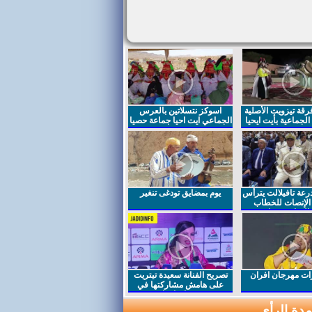
قة تيزويت الأصلية
اسوكز نتسلاتين بالعرس
لجماعية بأيت ايحيا
الجماعي ايت احيا جماعة حصيا
رعة تافيلالت يترأس
يوم بمضايق تودغى تنغير
الإنصات للخطاب
السامي بمناسبة
ت مهرجان افران
تصريح الفنانة سعيدة تيتريت
على هامش مشاركتها في
مهرجان افران
دة الرأي