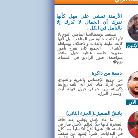
الأزمنة تمشي على مهل كأنها
تدرك أن الجمال لا يُدرك إلا
بالتأمل في الكل .
نستعيد نوسطالجيا الماضي اليوم ،لا
لأنها كانت خالية من المتاعب، بل لأنها
كانت مليئة بالدفء والاختلاف وبساطة
إثنين
الأشياء. الجميع كان يفرح بأمور
صغيرة: جلسة عائلية حول مائدة
متواضعة، صور الراديو في المساء،
ضح�
دمعة من ذاكرة
من ترويع الإحساس بالغربة والضياع،
حين أدرك مناد العز أنه أتلف روابط
ذكرياته بين حوافر خيول قبيلة آيت
أوسمان البرق.
الان
بانشُ الصغيرُ..( الجزء الثاني)
ما عاد بانش يجلس عند حافة
الصخرة كأنها حدُّ العالم الأخير. صار في
جلسته تلكَ شيءٌ أقلُّ انكساراً مما كان
في البدايات.. شيءٌ يُشبِه من سقطَ،