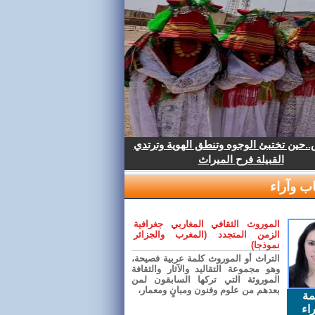
.حين تختبئ الوجوه وتنطق الهوية وترتدي
القبيلة فرح الميراث
ب وآراء
الموروث الثقافي المغاربي جغرافية
الزمن المتجدد (المغرب والجزائر
نموذجا)
التراث أو الموروث كلمة عربية فصيحة،
وهو مجموعة التقاليد والآثار والثقافة
الموروثة التي تركها السابقون لمن
بعدهم من علوم وفنون ومبانٍ ومعمار،
مة
اء