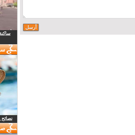
ساكنة 
سي
نصائح 
صو