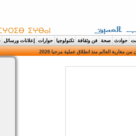
غت
حوادث
صحة
فن وثقافة
تكنولوجيا
حوارات
إعلانات ورسائل
س
دانت تتحول ال |