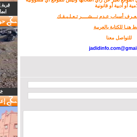
قرية 
مية أو أدبية أو قانونية
ايما
تـعـرف أسباب عـدم نـــشــــر تـعـلـيـقـك
حو
 هنـا للكتابة بالعربية
للتواصل معنا
jadidinfo.com@gmai
خل
إع