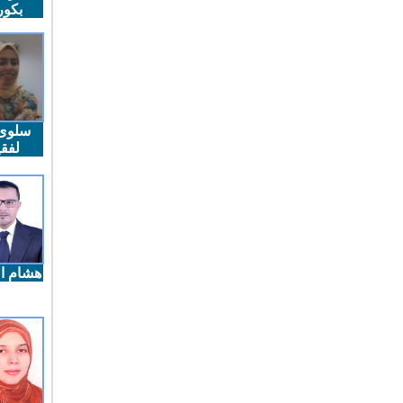
بكو
سلوى
لفقي
هشام ال