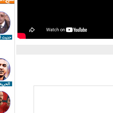
حديث ال
الحرية 