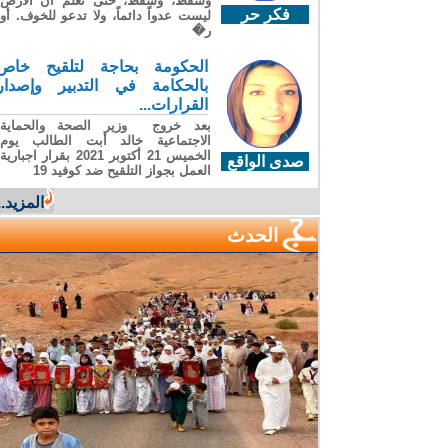
وسقطَ، وسقطَ، حتى تعلّم أن الأرضَ
فكر حر
ليست عدواً دائماً، ولا تدعو للخوف. أو
ر�
الحكومة بحاجة لتلقيح خاص
بالحكامة في التدبير وإصدار
القرارات...
بعد خروج وزير الصحة والحماية
الاجتماعية خالد أبت الطالب يوم
الخميس 21 أكتوبر 2021 بقرار اجبارية
صدى الواقع
العمل بجواز التلقيح ضد كوفيد 19
المزيد...
الحدث