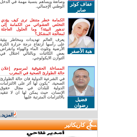
وصانعة ويساهم بنسبة مهمة في الدخل
عفاف كوثر
الوطني الإجمالي.
صابر
الكمامة خطر متنقل ترى كيف يؤدي
التخلص العشوائي من الكمامة إلى
تدهور البيئة؟ وما الحلول العاجلة
لمعالجة المشكل؟
يعرف العالم تهديدات ومخاطر بيئية
على رأسها ارتفاع درجة حرارة الكرة
الأرضية وتلوث الماء والهواء وانقراض
هبة الأصفر
بعض الكائنات وبالتالي اختلال في
التوازن الايكولوجي.
المساءلة الحقوقية لمرسوم إعلان
حالة الطوارئ الصحية في المغرب
في الشرعية الدولية فان حالة الطوارئ
الصحية، “يكون لها أثر على الالتزامات
الدولية للبلدان في مجال حقوق
الإنسان، حيث يمكن لها ان لا تتقيد
بالالتزامات المترتبة عليها
فضيل
رضوان
المزيد...
كاريكاتير