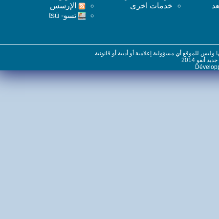
خدمات اخرى
اﻹرسس
تسو- tsū
س للموقع أي مسؤولية إعلامية أو أدبية أو قانونية
نفو 2014
Dévelo