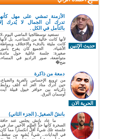
الأزمنة تمشي على مهل كأنها
تدرك أن الجمال لا يُدرك إلا
بالتأمل في الكل .
نستعيد نوسطالجيا الماضي اليوم ،لا
لأنها كانت خالية من المتاعب، بل لأنها
كانت مليئة بالدفء والاختلاف وبساطة
حديث الإثنين
الأشياء. الجميع كان يفرح بأمور
صغيرة: جلسة عائلية حول مائدة
متواضعة، صور الراديو في المساء،
ضح�
دمعة من ذاكرة
من ترويع الإحساس بالغربة والضياع،
حين أدرك مناد العز أنه أتلف روابط
ذكرياته بين حوافر خيول قبيلة آيت
أوسمان البرق.
الحرية الان
بانشُ الصغيرُ..( الجزء الثاني)
ما عاد بانش يجلس عند حافة
الصخرة كأنها حدُّ العالم الأخير. صار في
جلسته تلكَ شيءٌ أقلُّ انكساراً مما كان
في البدايات.. شيءٌ يُشبِه من سقطَ،