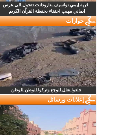
قرية إيمي نواسيف بتارودانت تتحول الى عرس
ايماني مهيب احتفاء بحفظة القرآن الكريم
حوارات
خلعوا نعال الوجع وتركوا الوطن للوطن
إعلانات ورسائل