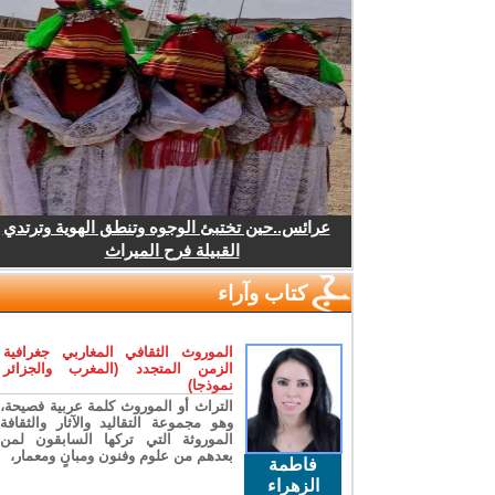
عرائس..حين تختبئ الوجوه وتنطق الهوية وترتدي
القبيلة فرح الميراث
كتاب وآراء
الموروث الثقافي المغاربي جغرافية
الزمن المتجدد (المغرب والجزائر
نموذجا)
التراث أو الموروث كلمة عربية فصيحة،
وهو مجموعة التقاليد والآثار والثقافة
الموروثة التي تركها السابقون لمن
بعدهم من علوم وفنون ومبانٍ ومعمار،
فاطمة
الزهراء