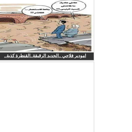
امودير فلاحي ..الحديد الرقيقة..القنطرة كذبة..