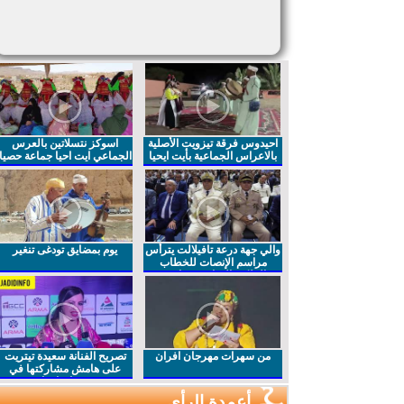
احيدوس فرقة تيزويت الأصلية
اسوكز نتسلاتين بالعرس
بالاعراس الجماعية بأيت ايحيا
الجماعي ايت احيا جماعة حصيا
والي جهة درعة تافيلالت يترأس
يوم بمضايق تودغى تنغير
مراسم الإنصات للخطاب
الملكي السامي بمناسبة
الذكرى27 لعيد العرش المجيد
من سهرات مهرجان افران
تصريح الفنانة سعيدة تيتريت
على هامش مشاركتها في
مهرجان افران
أعمدة الرأي