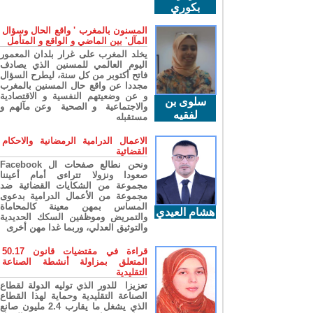
بكوري
المسنون بالمغرب ' واقع الحال وسؤال
المآل' بين الماضي و الواقع و المتأمل
يخلد المغرب على غرار بلدان المعمور
اليوم العالمي للمسنين الذي يصادف
فاتح أكتوبر من كل سنة، ليطرح السؤال
مجددا عن واقع حال المسنين بالمغرب
و عن وضعيتهم النفسية و الاقتصادية
سلوى بن
والاجتماعية و الصحية وعن مآلهم و
لفقيه
مستقبله
الاعمال الدرامية الرمضانية والاحكام
القضائية
ونحن نطالع صفحات ال Facebook
صعودا ونزولا تتراءى أمام أعيننا
مجموعة من الشكايات القضائية ضد
مجموعة من الأعمال الدرامية بدعوى
المساس بمهن معينة كالمحاماة
هشام العيدي
والتمريض وموظفين السكك الحديدية
والتوثيق العدلي، وربما غدا مهن أخرى
قراءة في مقتضيات قانون 50.17
المتعلق بمزاولة أنشطة الصناعة
التقليدية
تعزيزا للدور الذي توليه الدولة لقطاع
الصناعة التقليدية وحماية لهذا القطاع
الذي يشغل ما يقارب 2.4 مليون صانع