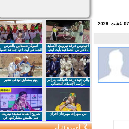
احيدوس فرقة تيزويت الأصلية
اسوكز نتسلاتين بالعرس
بالاعراس الجماعية بأيت ايحيا
الجماعي ايت احيا جماعة حصيا
والي جهة درعة تافيلالت يترأس
يوم بمضايق تودغى تنغير
مراسم الإنصات للخطاب
الملكي السامي بمناسبة
الذكرى27 لعيد العرش المجيد
من سهرات مهرجان افران
تصريح الفنانة سعيدة تيتريت
على هامش مشاركتها في
مهرجان افران
أعمدة الرأي