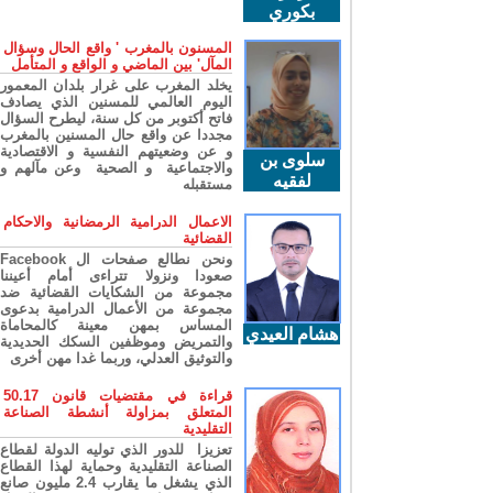
بكوري
المسنون بالمغرب ' واقع الحال وسؤال
المآل' بين الماضي و الواقع و المتأمل
يخلد المغرب على غرار بلدان المعمور
اليوم العالمي للمسنين الذي يصادف
فاتح أكتوبر من كل سنة، ليطرح السؤال
مجددا عن واقع حال المسنين بالمغرب
و عن وضعيتهم النفسية و الاقتصادية
سلوى بن
والاجتماعية و الصحية وعن مآلهم و
لفقيه
مستقبله
الاعمال الدرامية الرمضانية والاحكام
القضائية
ونحن نطالع صفحات ال Facebook
صعودا ونزولا تتراءى أمام أعيننا
مجموعة من الشكايات القضائية ضد
مجموعة من الأعمال الدرامية بدعوى
المساس بمهن معينة كالمحاماة
هشام العيدي
والتمريض وموظفين السكك الحديدية
والتوثيق العدلي، وربما غدا مهن أخرى
قراءة في مقتضيات قانون 50.17
المتعلق بمزاولة أنشطة الصناعة
التقليدية
تعزيزا للدور الذي توليه الدولة لقطاع
الصناعة التقليدية وحماية لهذا القطاع
الذي يشغل ما يقارب 2.4 مليون صانع