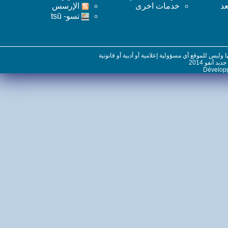
خدمات اخرى
اﻹرسس
تسو- tsū
س للموقع أي مسؤولية إعلامية أو أدبية أو قانونية
نفو 2014
Dévelo