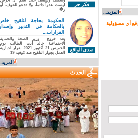
وسقطَ، وسقطَ، حتى تعلّم أن الأرضَ
فكر حر
ليست عدواً دائماً، ولا تدعو للخوف. أو
ر�
المزيد...
الحكومة بحاجة لتلقيح خاص
ع أي مسؤولية
بالحكامة في التدبير وإصدار
القرارات...
بعد خروج وزير الصحة والحماية
الاجتماعية خالد أبت الطالب يوم
الخميس 21 أكتوبر 2021 بقرار اجبارية
صدى الواقع
العمل بجواز التلقيح ضد كوفيد 19
المزيد...
الحدث