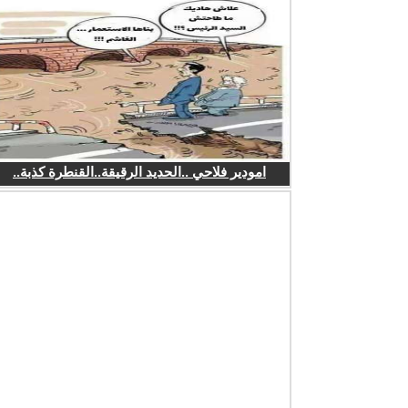
امودير فلاحي ..الحديد الرقيقة..القنطرة كذبة..