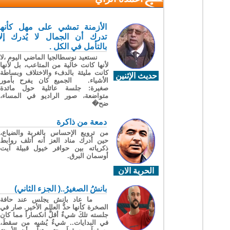
الأزمنة تمشي على مهل كأنها
تدرك أن الجمال لا يُدرك إلا
بالتأمل في الكل .
نستعيد نوسطالجيا الماضي اليوم ،لا
لأنها كانت خالية من المتاعب، بل لأنها
كانت مليئة بالدفء والاختلاف وبساطة
حديث الإثنين
الأشياء. الجميع كان يفرح بأمور
صغيرة: جلسة عائلية حول مائدة
متواضعة، صور الراديو في المساء،
ضح�
دمعة من ذاكرة
من ترويع الإحساس بالغربة والضياع،
حين أدرك مناد العز أنه أتلف روابط
ذكرياته بين حوافر خيول قبيلة آيت
أوسمان البرق.
الحرية الان
بانشُ الصغيرُ..( الجزء الثاني)
ما عاد بانش يجلس عند حافة
الصخرة كأنها حدُّ العالم الأخير. صار في
جلسته تلكَ شيءٌ أقلُّ انكساراً مما كان
في البدايات.. شيءٌ يُشبِه من سقطَ،