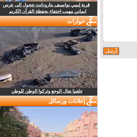
قرية إيمي نواسيف بتارودانت تتحول الى عرس
ايماني مهيب احتفاء بحفظة القرآن الكريم
حوارات
خلعوا نعال الوجع وتركوا الوطن للوطن
إعلانات ورسائل