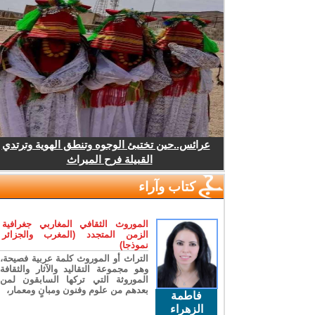
عرائس..حين تختبئ الوجوه وتنطق الهوية وترتدي
القبيلة فرح الميراث
كتاب وآراء
الموروث الثقافي المغاربي جغرافية
الزمن المتجدد (المغرب والجزائر
نموذجا)
التراث أو الموروث كلمة عربية فصيحة،
وهو مجموعة التقاليد والآثار والثقافة
الموروثة التي تركها السابقون لمن
بعدهم من علوم وفنون ومبانٍ ومعمار،
فاطمة
الزهراء