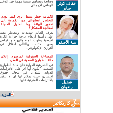
وصانعة ويساهم بنسبة مهمة في الدخل
عفاف كوثر
الوطني الإجمالي.
صابر
الكمامة خطر متنقل ترى كيف يؤدي
التخلص العشوائي من الكمامة إلى
تدهور البيئة؟ وما الحلول العاجلة
لمعالجة المشكل؟
يعرف العالم تهديدات ومخاطر بيئية
على رأسها ارتفاع درجة حرارة الكرة
الأرضية وتلوث الماء والهواء وانقراض
هبة الأصفر
بعض الكائنات وبالتالي اختلال في
التوازن الايكولوجي.
المساءلة الحقوقية لمرسوم إعلان
حالة الطوارئ الصحية في المغرب
في الشرعية الدولية فان حالة الطوارئ
الصحية، “يكون لها أثر على الالتزامات
الدولية للبلدان في مجال حقوق
الإنسان، حيث يمكن لها ان لا تتقيد
بالالتزامات المترتبة عليها
فضيل
رضوان
المزيد...
كاريكاتير