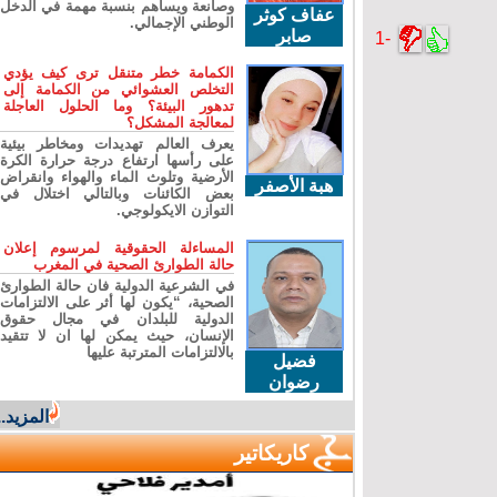
وصانعة ويساهم بنسبة مهمة في الدخل
عفاف كوثر
الوطني الإجمالي.
صابر
-1
الكمامة خطر متنقل ترى كيف يؤدي
التخلص العشوائي من الكمامة إلى
تدهور البيئة؟ وما الحلول العاجلة
لمعالجة المشكل؟
يعرف العالم تهديدات ومخاطر بيئية
على رأسها ارتفاع درجة حرارة الكرة
الأرضية وتلوث الماء والهواء وانقراض
هبة الأصفر
بعض الكائنات وبالتالي اختلال في
التوازن الايكولوجي.
المساءلة الحقوقية لمرسوم إعلان
حالة الطوارئ الصحية في المغرب
في الشرعية الدولية فان حالة الطوارئ
الصحية، “يكون لها أثر على الالتزامات
الدولية للبلدان في مجال حقوق
الإنسان، حيث يمكن لها ان لا تتقيد
بالالتزامات المترتبة عليها
فضيل
رضوان
المزيد...
كاريكاتير