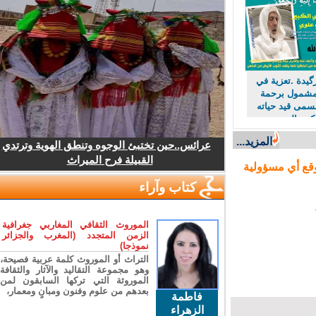
دة .تعزية في
شمول برحمة
مى قيد حياته
بير الحسني
عائلة هل
المزيد...
لعريقة في
عرائس..حين تختبئ الوجوه وتنطق الهوية وترتدي
القبيلة فرح الميراث
ع أي مسؤولية
كتاب وآراء
الموروث الثقافي المغاربي جغرافية
الزمن المتجدد (المغرب والجزائر
نموذجا)
التراث أو الموروث كلمة عربية فصيحة،
وهو مجموعة التقاليد والآثار والثقافة
الموروثة التي تركها السابقون لمن
بعدهم من علوم وفنون ومبانٍ ومعمار،
فاطمة
الزهراء