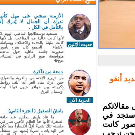
الأزمنة تمشي على مهل كأنها
تدرك أن الجمال لا يُدرك إلا
بالتأمل في الكل .
نستعيد نوسطالجيا الماضي اليوم ،لا
لأنها كانت خالية من المتاعب، بل لأنها
كانت مليئة بالدفء والاختلاف وبساطة
حديث الإثنين
الأشياء. الجميع كان يفرح بأمور
صغيرة: جلسة عائلية حول مائدة
متواضعة، صور الراديو في المساء،
ضح�
دمعة من ذاكرة
د أنفو
من ترويع الإحساس بالغربة والضياع،
حين أدرك مناد العز أنه أتلف روابط
ذكرياته بين حوافر خيول قبيلة آيت
أوسمان البرق.
الحرية الان
مقالاتكم
بانشُ الصغيرُ..( الجزء الثاني)
ستجد في
ما عاد بانش يجلس عند حافة
الصخرة كأنها حدُّ العالم الأخير. صار في
صور كانت
جلسته تلكَ شيءٌ أقلُّ انكساراً مما كان
في البدايات.. شيءٌ يُشبِه من سقطَ،
نحن نرحب