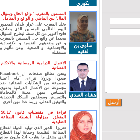
بكوري
المسنون بالمغرب ' واقع الحال وسؤال
المآل' بين الماضي و الواقع و المتأمل
يخلد المغرب على غرار بلدان المعمور
اليوم العالمي للمسنين الذي يصادف
فاتح أكتوبر من كل سنة، ليطرح السؤال
مجددا عن واقع حال المسنين بالمغرب
و عن وضعيتهم النفسية و الاقتصادية
سلوى بن
والاجتماعية و الصحية وعن مآلهم و
لفقيه
مستقبله
الاعمال الدرامية الرمضانية والاحكام
القضائية
ونحن نطالع صفحات ال Facebook
صعودا ونزولا تتراءى أمام أعيننا
مجموعة من الشكايات القضائية ضد
مجموعة من الأعمال الدرامية بدعوى
المساس بمهن معينة كالمحاماة
هشام العيدي
والتمريض وموظفين السكك الحديدية
والتوثيق العدلي، وربما غدا مهن أخرى
قراءة في مقتضيات قانون 50.17
المتعلق بمزاولة أنشطة الصناعة
التقليدية
تعزيزا للدور الذي توليه الدولة لقطاع
الصناعة التقليدية وحماية لهذا القطاع
الذي يشغل ما يقارب 2.4 مليون صانع