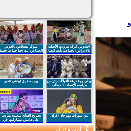
احيدوس فرقة تيزويت الأصلية
اسوكز نتسلاتين بالعرس
بالاعراس الجماعية بأيت ايحيا
الجماعي ايت احيا جماعة حصيا
والي جهة درعة تافيلالت يترأس
يوم بمضايق تودغى تنغير
مراسم الإنصات للخطاب
الملكي السامي بمناسبة
الذكرى27 لعيد العرش المجيد
من سهرات مهرجان افران
تصريح الفنانة سعيدة تيتريت
على هامش مشاركتها في
مهرجان افران
أعمدة الرأي