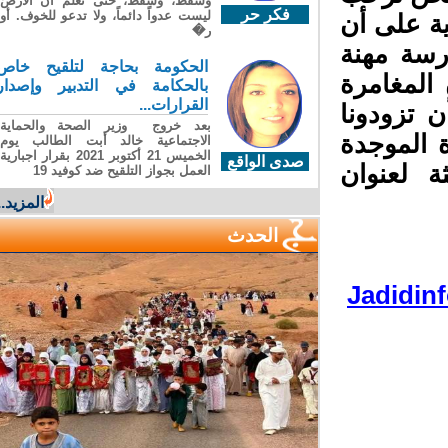
وسقطَ، وسقطَ، حتى تعلّم أن الأرضَ
فكر حر
ليست عدواً دائماً، ولا تدعو للخوف. أو
 على أن
ر�
سة مهنة
الحكومة بحاجة لتلقيح خاص
المغامرة
بالحكامة في التدبير وإصدار
القرارات...
تزودونا
بعد خروج وزير الصحة والحماية
 الموجدة
الاجتماعية خالد أبت الطالب يوم
الخميس 21 أكتوبر 2021 بقرار اجبارية
صدى الواقع
لعنوان
العمل بجواز التلقيح ضد كوفيد 19
المزيد...
الحدث
Jadidi