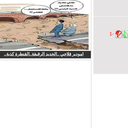
-1
امودير فلاحي ..الحديد الرقيقة..القنطرة كذبة..