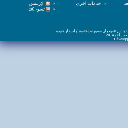
خدمات اخرى
اﻹرسس
تسو- tsū
س للموقع أي مسؤولية إعلامية أو أدبية أو قانونية
نفو 2014
Dévelo