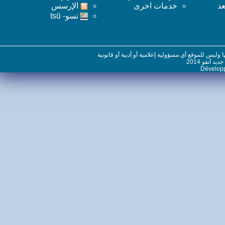
خدمات اخرى
اﻹرسس
تسو- tsū
س للموقع أي مسؤولية إعلامية أو أدبية أو قانونية
نفو 2014
Dévelo