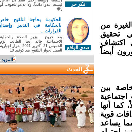
وسقطَ، وسقطَ، حتى تعلّم أن الأرضَ
فكر حر
ليست عدواً دائماً، ولا تدعو للخوف. أو
ر�
الحكومة بحاجة لتلقيح خاص
لغيرة من
بالحكامة في التدبير وإصدار
القرارات...
ي تحقيق
بعد خروج وزير الصحة والحماية
 اكتشاف
الاجتماعية خالد أبت الطالب يوم
الخميس 21 أكتوبر 2021 بقرار اجبارية
صدى الواقع
ون أيضاً
العمل بجواز التلقيح ضد كوفيد 19
المزيد...
الحدث
اصة بين
اجتماعية
كما أنها
قات قوية
ما يساعد
ز احترام