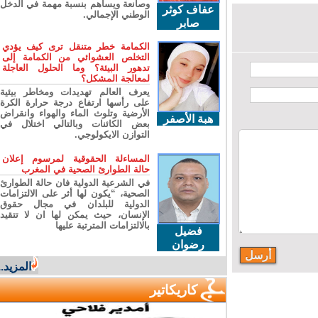
وصانعة ويساهم بنسبة مهمة في الدخل
عفاف كوثر
الوطني الإجمالي.
صابر
الكمامة خطر متنقل ترى كيف يؤدي
التخلص العشوائي من الكمامة إلى
تدهور البيئة؟ وما الحلول العاجلة
لمعالجة المشكل؟
يعرف العالم تهديدات ومخاطر بيئية
على رأسها ارتفاع درجة حرارة الكرة
الأرضية وتلوث الماء والهواء وانقراض
هبة الأصفر
بعض الكائنات وبالتالي اختلال في
التوازن الايكولوجي.
المساءلة الحقوقية لمرسوم إعلان
حالة الطوارئ الصحية في المغرب
في الشرعية الدولية فان حالة الطوارئ
الصحية، “يكون لها أثر على الالتزامات
الدولية للبلدان في مجال حقوق
الإنسان، حيث يمكن لها ان لا تتقيد
بالالتزامات المترتبة عليها
فضيل
رضوان
المزيد...
كاريكاتير