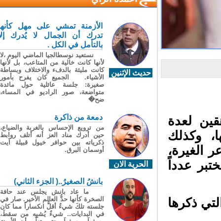
الأزمنة تمشي على مهل كأنها
تدرك أن الجمال لا يُدرك إلا
بالتأمل في الكل .
نستعيد نوسطالجيا الماضي اليوم ،لا
لأنها كانت خالية من المتاعب، بل لأنها
كانت مليئة بالدفء والاختلاف وبساطة
حديث الإثنين
الأشياء. الجميع كان يفرح بأمور
صغيرة: جلسة عائلية حول مائدة
متواضعة، صور الراديو في المساء،
ضح�
دمعة من ذاكرة
ين لعدة
من ترويع الإحساس بالغربة والضياع،
، وكذلك
حين أدرك مناد العز أنه أتلف روابط
ذكرياته بين حوافر خيول قبيلة آيت
 الغيرة،
أوسمان البرق.
بر عدداً
الحرية الان
بانشُ الصغيرُ..( الجزء الثاني)
ما عاد بانش يجلس عند حافة
الصخرة كأنها حدُّ العالم الأخير. صار في
تي ذكرها
جلسته تلكَ شيءٌ أقلُّ انكساراً مما كان
في البدايات.. شيءٌ يُشبِه من سقطَ،