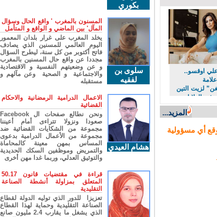
بكوري
المسنون بالمغرب ' واقع الحال وسؤال
المآل' بين الماضي و الواقع و المتأمل
يخلد المغرب على غرار بلدان المعمور
اليوم العالمي للمسنين الذي يصادف
فاتح أكتوبر من كل سنة، ليطرح السؤال
مجددا عن واقع حال المسنين بالمغرب
و عن وضعيتهم النفسية و الاقتصادية
سلوى بن
ي اوقسو..
والاجتماعية و الصحية وعن مآلهم و
لفقيه
امة
مستقبله
” لزيت التين
ي الولايات
الاعمال الدرامية الرمضانية والاحكام
القضائية
المزيد...
ونحن نطالع صفحات ال Facebook
صعودا ونزولا تتراءى أمام أعيننا
مجموعة من الشكايات القضائية ضد
ع أي مسؤولية
مجموعة من الأعمال الدرامية بدعوى
المساس بمهن معينة كالمحاماة
هشام العيدي
والتمريض وموظفين السكك الحديدية
والتوثيق العدلي، وربما غدا مهن أخرى
قراءة في مقتضيات قانون 50.17
المتعلق بمزاولة أنشطة الصناعة
التقليدية
تعزيزا للدور الذي توليه الدولة لقطاع
الصناعة التقليدية وحماية لهذا القطاع
الذي يشغل ما يقارب 2.4 مليون صانع