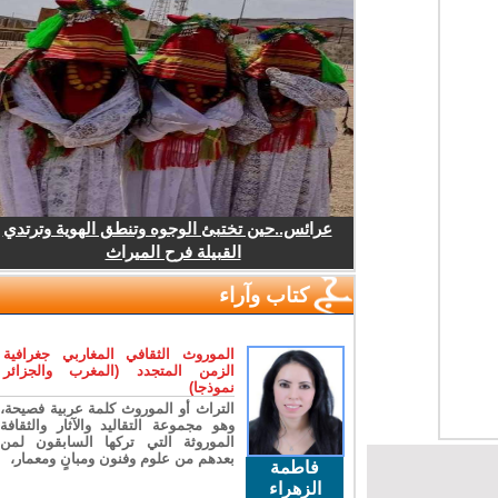
عرائس..حين تختبئ الوجوه وتنطق الهوية وترتدي
القبيلة فرح الميراث
كتاب وآراء
الموروث الثقافي المغاربي جغرافية
الزمن المتجدد (المغرب والجزائر
نموذجا)
التراث أو الموروث كلمة عربية فصيحة،
وهو مجموعة التقاليد والآثار والثقافة
الموروثة التي تركها السابقون لمن
بعدهم من علوم وفنون ومبانٍ ومعمار،
فاطمة
الزهراء