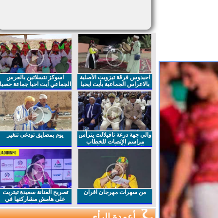
احيدوس فرقة تيزويت الأصلية
اسوكز نتسلاتين بالعرس
بالاعراس الجماعية بأيت ايحيا
الجماعي ايت احيا جماعة حصيا
والي جهة درعة تافيلالت يترأس
يوم بمضايق تودغى تنغير
مراسم الإنصات للخطاب
الملكي السامي بمناسبة
الذكرى27 لعيد العرش المجيد
من سهرات مهرجان افران
تصريح الفنانة سعيدة تيتريت
على هامش مشاركتها في
مهرجان افران
أعمدة الرأي