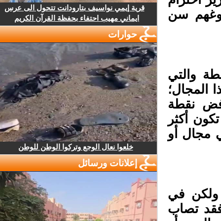
قرية إيمي نواسيف بتارودانت تتحول الى عرس
وغهم سن
ايماني مهيب احتفاء بحفظة القرآن الكريم
حوارات
ة والتي
المجال؛
فض نقطة
ون أكثر
مجال أو
خلعوا نعال الوجع وتركوا الوطن للوطن
إعلانات ورسائل
لكن في
قد تصاب