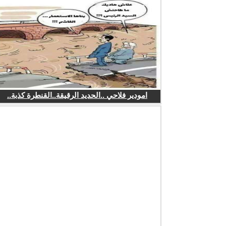
امودير فلاحي ..الحديد الرقيقة..القنطرة كذبة..