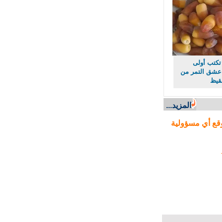
كتب أولى
ق التمر من
يظ
المزيد...
ع أي مسؤولية