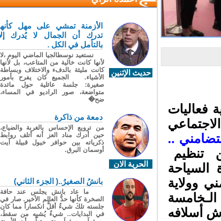
الأزمنة تمشي على مهل كأنها
تدرك أن الجمال لا يُدرك إلا
بالتأمل في الكل .
نستعيد نوسطالجيا الماضي اليوم ،لا
لأنها كانت خالية من المتاعب، بل لأنها
كانت مليئة بالدفء والاختلاف وبساطة
حديث الإثنين
الأشياء. الجميع كان يفرح بأمور
صغيرة: جلسة عائلية حول مائدة
متواضعة، صور الراديو في المساء،
ضح�
لرشيدية فعاليات
دمعة من ذاكرة
اجتماعي
من ترويع الإحساس بالغربة والضياع،
حين أدرك مناد العز أنه أتلف روابط
ضامني ..
ذكرياته بين حوافر خيول قبيلة آيت
أوسمان البرق.
 تنظيم
الحرية الان
السياحة
ي وولاية
بانشُ الصغيرُ..( الجزء الثاني)
ما عاد بانش يجلس عند حافة
لـخامسة
الصخرة كأنها حدُّ العالم الأخير. صار في
جلسته تلكَ شيءٌ أقلُّ انكساراً مما كان
ش أسلافه
في البدايات.. شيءٌ يُشبِه من سقطَ،