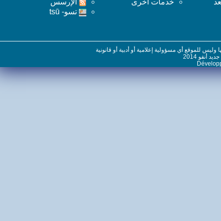
خدمات اخرى
اﻹرسس
تسو- tsū
س للموقع أي مسؤولية إعلامية أو أدبية أو قانونية
نفو 2014
Dévelo