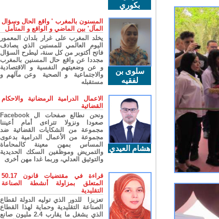
بكوري
المسنون بالمغرب ' واقع الحال وسؤال
المآل' بين الماضي و الواقع و المتأمل
يخلد المغرب على غرار بلدان المعمور
اليوم العالمي للمسنين الذي يصادف
فاتح أكتوبر من كل سنة، ليطرح السؤال
مجددا عن واقع حال المسنين بالمغرب
و عن وضعيتهم النفسية و الاقتصادية
سلوى بن
والاجتماعية و الصحية وعن مآلهم و
لفقيه
مستقبله
الاعمال الدرامية الرمضانية والاحكام
القضائية
ونحن نطالع صفحات ال Facebook
صعودا ونزولا تتراءى أمام أعيننا
مجموعة من الشكايات القضائية ضد
مجموعة من الأعمال الدرامية بدعوى
المساس بمهن معينة كالمحاماة
هشام العيدي
والتمريض وموظفين السكك الحديدية
والتوثيق العدلي، وربما غدا مهن أخرى
قراءة في مقتضيات قانون 50.17
المتعلق بمزاولة أنشطة الصناعة
التقليدية
تعزيزا للدور الذي توليه الدولة لقطاع
الصناعة التقليدية وحماية لهذا القطاع
الذي يشغل ما يقارب 2.4 مليون صانع