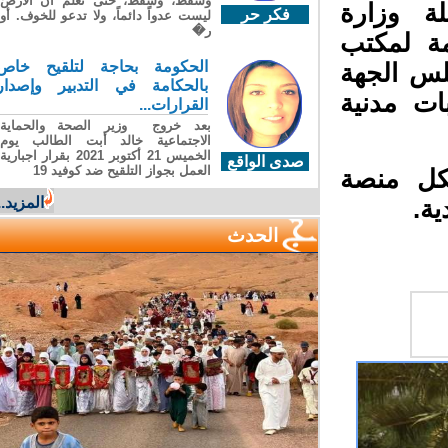
وسقطَ، وسقطَ، حتى تعلّم أن الأرضَ
ة وزارة
فكر حر
ليست عدواً دائماً، ولا تدعو للخوف. أو
ر�
ة لمكتب
الحكومة بحاجة لتلقيح خاص
لس الجهة
بالحكامة في التدبير وإصدار
 مدنية
القرارات...
بعد خروج وزير الصحة والحماية
الاجتماعية خالد أبت الطالب يوم
الخميس 21 أكتوبر 2021 بقرار اجبارية
صدى الواقع
العمل بجواز التلقيح ضد كوفيد 19
ل منصة
المزيد...
ة.
الحدث