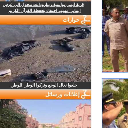
قرية إيمي نواسيف بتارودانت تتحول الى عرس
ايماني مهيب احتفاء بحفظة القرآن الكريم
حوارات
خلعوا نعال الوجع وتركوا الوطن للوطن
إعلانات ورسائل