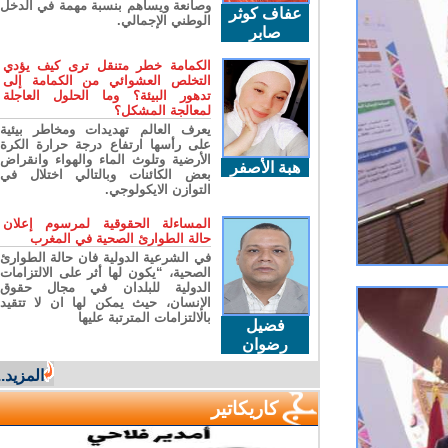
وصانعة ويساهم بنسبة مهمة في الدخل
عفاف كوثر
الوطني الإجمالي.
صابر
الكمامة خطر متنقل ترى كيف يؤدي
التخلص العشوائي من الكمامة إلى
تدهور البيئة؟ وما الحلول العاجلة
لمعالجة المشكل؟
يعرف العالم تهديدات ومخاطر بيئية
على رأسها ارتفاع درجة حرارة الكرة
الأرضية وتلوث الماء والهواء وانقراض
هبة الأصفر
بعض الكائنات وبالتالي اختلال في
التوازن الايكولوجي.
المساءلة الحقوقية لمرسوم إعلان
حالة الطوارئ الصحية في المغرب
في الشرعية الدولية فان حالة الطوارئ
الصحية، “يكون لها أثر على الالتزامات
الدولية للبلدان في مجال حقوق
الإنسان، حيث يمكن لها ان لا تتقيد
بالالتزامات المترتبة عليها
فضيل
رضوان
المزيد...
كاريكاتير