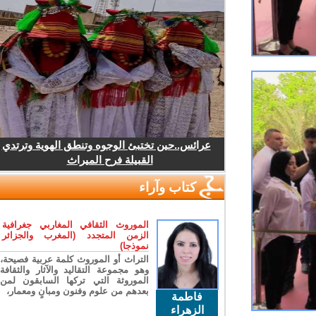
عرائس..حين تختبئ الوجوه وتنطق الهوية وترتدي
القبيلة فرح الميراث
كتاب وآراء
الموروث الثقافي المغاربي جغرافية
الزمن المتجدد (المغرب والجزائر
نموذجا)
التراث أو الموروث كلمة عربية فصيحة،
وهو مجموعة التقاليد والآثار والثقافة
الموروثة التي تركها السابقون لمن
بعدهم من علوم وفنون ومبانٍ ومعمار،
فاطمة
الزهراء