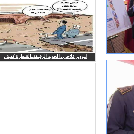
امودير فلاحي ..الحديد الرقيقة..القنطرة كذبة..