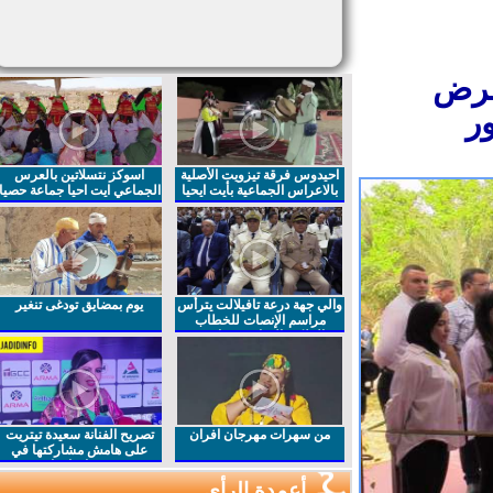
عرض
ر
احيدوس فرقة تيزويت الأصلية
اسوكز نتسلاتين بالعرس
بالاعراس الجماعية بأيت ايحيا
الجماعي ايت احيا جماعة حصيا
والي جهة درعة تافيلالت يترأس
يوم بمضايق تودغى تنغير
مراسم الإنصات للخطاب
الملكي السامي بمناسبة
الذكرى27 لعيد العرش المجيد
من سهرات مهرجان افران
تصريح الفنانة سعيدة تيتريت
على هامش مشاركتها في
مهرجان افران
أعمدة الرأي