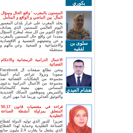
بكوري
المسنون بالمغرب ' واقع الحال وسؤال
المآل' بين الماضي و الواقع و المتأمل
يخلد المغرب على غرار بلدان المعمور
اليوم العالمي للمسنين الذي يصادف
فاتح أكتوبر من كل سنة، ليطرح السؤال
مجددا عن واقع حال المسنين بالمغرب
و عن وضعيتهم النفسية و الاقتصادية
سلوى بن
والاجتماعية و الصحية وعن مآلهم و
لفقيه
مستقبله
الاعمال الدرامية الرمضانية والاحكام
القضائية
ونحن نطالع صفحات ال Facebook
صعودا ونزولا تتراءى أمام أعيننا
مجموعة من الشكايات القضائية ضد
مجموعة من الأعمال الدرامية بدعوى
المساس بمهن معينة كالمحاماة
هشام العيدي
والتمريض وموظفين السكك الحديدية
والتوثيق العدلي، وربما غدا مهن أخرى
قراءة في مقتضيات قانون 50.17
المتعلق بمزاولة أنشطة الصناعة
التقليدية
تعزيزا للدور الذي توليه الدولة لقطاع
الصناعة التقليدية وحماية لهذا القطاع
الذي يشغل ما يقارب 2.4 مليون صانع