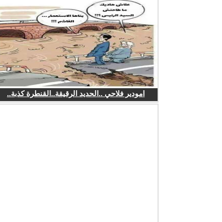
امودير فلاحي ..الحديد الرقيقة..القنطرة كذبة..