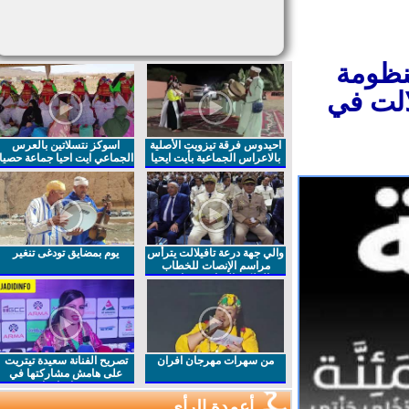
نظومة
الت في
احيدوس فرقة تيزويت الأصلية
اسوكز نتسلاتين بالعرس
بالاعراس الجماعية بأيت ايحيا
الجماعي ايت احيا جماعة حصيا
والي جهة درعة تافيلالت يترأس
يوم بمضايق تودغى تنغير
مراسم الإنصات للخطاب
الملكي السامي بمناسبة
الذكرى27 لعيد العرش المجيد
من سهرات مهرجان افران
تصريح الفنانة سعيدة تيتريت
على هامش مشاركتها في
مهرجان افران
أعمدة الرأي