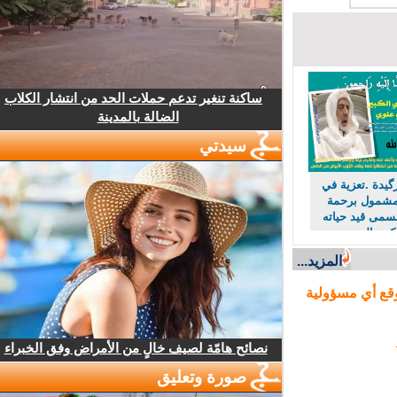
ساكنة تنغير تدعم حملات الحد من انتشار الكلاب
الضالة بالمدينة
سيدتي
دة .تعزية في
شمول برحمة
مى قيد حياته
بير الحسني
عائلة هل
المزيد...
لعريقة في
ع أي مسؤولية
نصائح هامّة لصيف خالٍ من الأمراض وفق الخبراء
صورة وتعليق