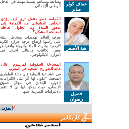
وصانعة ويساهم بنسبة مهمة في الدخل
عفاف كوثر
الوطني الإجمالي.
صابر
الكمامة خطر متنقل ترى كيف يؤدي
التخلص العشوائي من الكمامة إلى
تدهور البيئة؟ وما الحلول العاجلة
لمعالجة المشكل؟
يعرف العالم تهديدات ومخاطر بيئية
على رأسها ارتفاع درجة حرارة الكرة
الأرضية وتلوث الماء والهواء وانقراض
هبة الأصفر
بعض الكائنات وبالتالي اختلال في
التوازن الايكولوجي.
المساءلة الحقوقية لمرسوم إعلان
حالة الطوارئ الصحية في المغرب
في الشرعية الدولية فان حالة الطوارئ
الصحية، “يكون لها أثر على الالتزامات
الدولية للبلدان في مجال حقوق
الإنسان، حيث يمكن لها ان لا تتقيد
بالالتزامات المترتبة عليها
فضيل
رضوان
المزيد...
كاريكاتير