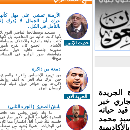
الأزمنة تمشي على مهل كأنها
تدرك أن الجمال لا يُدرك إلا
بالتأمل في الكل .
نستعيد نوسطالجيا الماضي اليوم ،لا
لأنها كانت خالية من المتاعب، بل لأنها
كانت مليئة بالدفء والاختلاف وبساطة
حديث الإثنين
الأشياء. الجميع كان يفرح بأمور
صغيرة: جلسة عائلية حول مائدة
متواضعة، صور الراديو في المساء،
ضح�
دمعة من ذاكرة
من ترويع الإحساس بالغربة والضياع،
حين أدرك مناد العز أنه أتلف روابط
ذكرياته بين حوافر خيول قبيلة آيت
أوسمان البرق.
الجريدة
الحرية الان
ة الاربعاء 22 يناير الجاري خبر
بانشُ الصغيرُ..( الجزء الثاني)
د حياته
ما عاد بانش يجلس عند حافة
1939، والد السيد محمد
الصخرة كأنها حدُّ العالم الأخير. صار في
جلسته تلكَ شيءٌ أقلُّ انكساراً مما كان
أكاديمية
في البدايات.. شيءٌ يُشبِه من سقطَ،