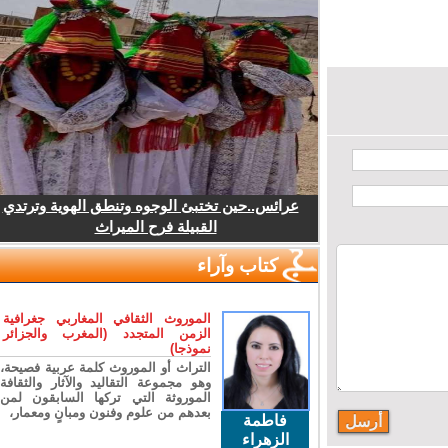
عرائس..حين تختبئ الوجوه وتنطق الهوية وترتدي
القبيلة فرح الميراث
كتاب وآراء
الموروث الثقافي المغاربي جغرافية
الزمن المتجدد (المغرب والجزائر
نموذجا)
التراث أو الموروث كلمة عربية فصيحة،
وهو مجموعة التقاليد والآثار والثقافة
الموروثة التي تركها السابقون لمن
بعدهم من علوم وفنون ومبانٍ ومعمار،
فاطمة
الزهراء