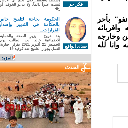
وسقطَ، وسقطَ، حتى تعلّم أن الأرضَ
فكر حر
ليست عدواً دائماً، ولا تدعو للخوف. أو
ر�
فو" بأحر
الحكومة بحاجة لتلقيح خاص
بالحكامة في التدبير وإصدار
واقربائه
القرارات...
ن وخارجه
بعد خروج وزير الصحة والحماية
الاجتماعية خالد أبت الطالب يوم
وانا لله
الخميس 21 أكتوبر 2021 بقرار اجبارية
صدى الواقع
العمل بجواز التلقيح ضد كوفيد 19
المزيد...
الحدث