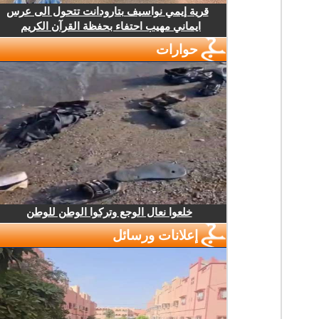
قرية إيمي نواسيف بتارودانت تتحول الى عرس
ايماني مهيب احتفاء بحفظة القرآن الكريم
حوارات
خلعوا نعال الوجع وتركوا الوطن للوطن
إعلانات ورسائل