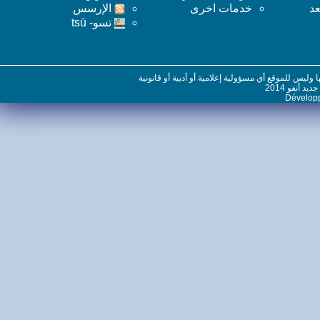
خدمات اخرى
اﻹرسس
تسو- tsū
س للموقع أي مسؤولية إعلامية أو أدبية أو قانونية
نفو 2014
Dévelo