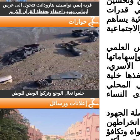
ن وتحسين
قرية إيمي نواسيف بتارودانت تتحول الى عرس
ي قدرات
ايماني مهيب احتفاء بحفظة القرآن الكريم
ية يساهم
حوارات
جتماعية
 العلمي
إسهاماتها
الأسري،
ها خلية
 المحلي
ى النساء
خلعوا نعال الوجع وتركوا الوطن للوطن
إعلانات ورسائل
ة الجهود
نخراطهن
ة وتكافؤ