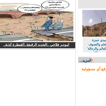
دي حمزة
لم والتصوف
امودير فلاحي ..الحديد الرقيقة..القنطرة كذبة..
لم والرحالة'
عبد الله
المزيد...
ع أي مسؤولية