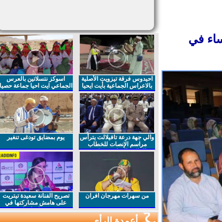
اء في
احيدوس فرقة تيزويت الأصلية
اسوكز نتسلاتين بالعرس
بالاعراس الجماعية بأيت ايحيا
الجماعي ايت احيا جماعة حصيا
والي جهة درعة تافيلالت يترأس
يوم بمضايق تودغى تنغير
مراسم الإنصات للخطاب
الملكي السامي بمناسبة
الذكرى27 لعيد العرش المجيد
من سهرات مهرجان افران
تصريح الفنانة سعيدة تيتريت
على هامش مشاركتها في
مهرجان افران
أعمدة الرأي