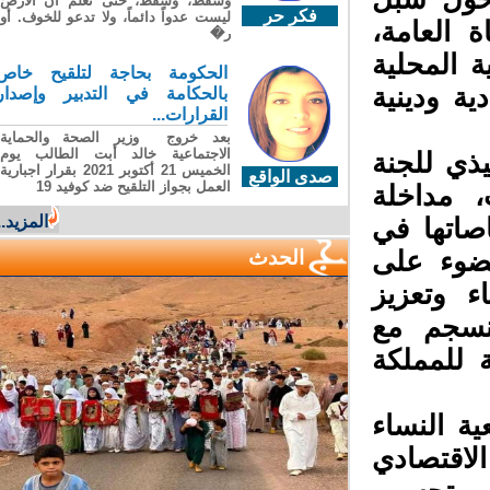
وسقطَ، وسقطَ، حتى تعلّم أن الأرضَ
فكر حر
ليست عدواً دائماً، ولا تدعو للخوف. أو
العامة،
ر�
 المحلية
الحكومة بحاجة لتلقيح خاص
ة ودينية
بالحكامة في التدبير وإصدار
القرارات...
بعد خروج وزير الصحة والحماية
الاجتماعية خالد أبت الطالب يوم
ذي للجنة
الخميس 21 أكتوبر 2021 بقرار اجبارية
صدى الواقع
العمل بجواز التلقيح ضد كوفيد 19
 مداخلة
المزيد...
اتها في
الحدث
ضوء على
 وتعزيز
سجم مع
 للمملكة
 النساء
لاقتصادي