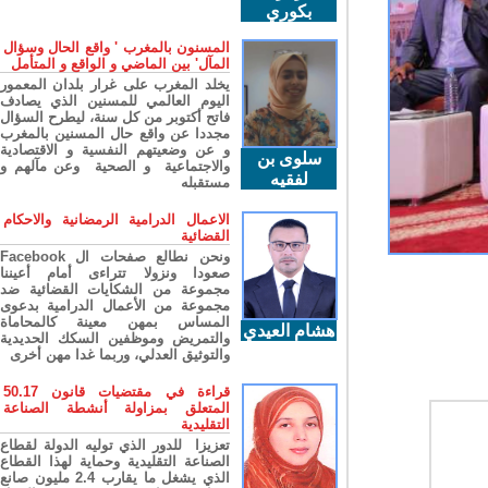
بكوري
المسنون بالمغرب ' واقع الحال وسؤال
المآل' بين الماضي و الواقع و المتأمل
يخلد المغرب على غرار بلدان المعمور
اليوم العالمي للمسنين الذي يصادف
فاتح أكتوبر من كل سنة، ليطرح السؤال
مجددا عن واقع حال المسنين بالمغرب
و عن وضعيتهم النفسية و الاقتصادية
سلوى بن
والاجتماعية و الصحية وعن مآلهم و
لفقيه
مستقبله
الاعمال الدرامية الرمضانية والاحكام
القضائية
ونحن نطالع صفحات ال Facebook
صعودا ونزولا تتراءى أمام أعيننا
مجموعة من الشكايات القضائية ضد
مجموعة من الأعمال الدرامية بدعوى
المساس بمهن معينة كالمحاماة
هشام العيدي
والتمريض وموظفين السكك الحديدية
والتوثيق العدلي، وربما غدا مهن أخرى
قراءة في مقتضيات قانون 50.17
المتعلق بمزاولة أنشطة الصناعة
التقليدية
تعزيزا للدور الذي توليه الدولة لقطاع
الصناعة التقليدية وحماية لهذا القطاع
الذي يشغل ما يقارب 2.4 مليون صانع