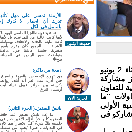
الأزمنة تمشي على مهل كأنها
تدرك أن الجمال لا يُدرك إلا
بالتأمل في الكل .
نستعيد نوسطالجيا الماضي اليوم ،لا
لأنها كانت خالية من المتاعب، بل لأنها
كانت مليئة بالدفء والاختلاف وبساطة
حديث الإثنين
الأشياء. الجميع كان يفرح بأمور
صغيرة: جلسة عائلية حول مائدة
متواضعة، صور الراديو في المساء،
ضح�
احتضن المركز الثقافي بمدينة تنغير، مساء الثلاثاء 2 يونيو
دمعة من ذاكرة
من ترويع الإحساس بالغربة والضياع،
 مشاركة
حين أدرك مناد العز أنه أتلف روابط
ذكرياته بين حوافر خيول قبيلة آيت
ة للتعاون
أوسمان البرق.
لات "ما
الحرية الان
ة الأولى
بانشُ الصغيرُ..( الجزء الثاني)
شاركو في
ما عاد بانش يجلس عند حافة
الصخرة كأنها حدُّ العالم الأخير. صار في
جلسته تلكَ شيءٌ أقلُّ انكساراً مما كان
في البدايات.. شيءٌ يُشبِه من سقطَ،
حول سبل