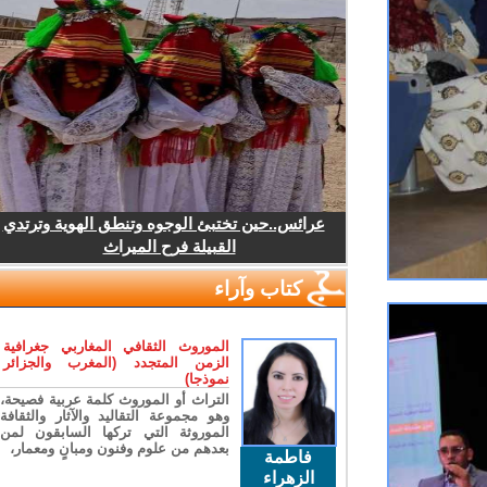
عرائس..حين تختبئ الوجوه وتنطق الهوية وترتدي
القبيلة فرح الميراث
كتاب وآراء
الموروث الثقافي المغاربي جغرافية
الزمن المتجدد (المغرب والجزائر
نموذجا)
التراث أو الموروث كلمة عربية فصيحة،
وهو مجموعة التقاليد والآثار والثقافة
الموروثة التي تركها السابقون لمن
بعدهم من علوم وفنون ومبانٍ ومعمار،
فاطمة
الزهراء