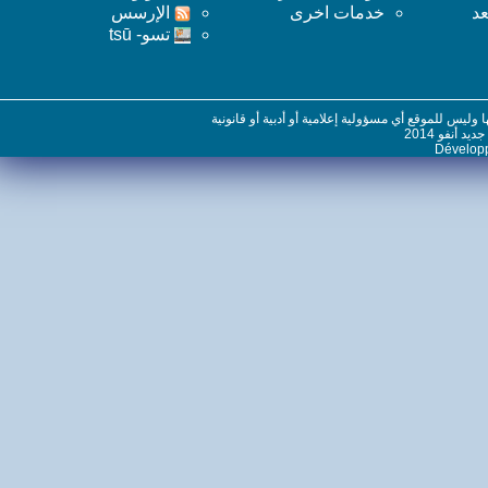
خدمات اخرى
اﻹرسس
تسو- tsū
س للموقع أي مسؤولية إعلامية أو أدبية أو قانونية
نفو 2014
Dévelo