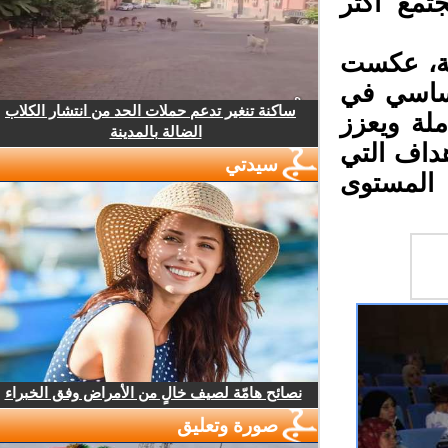
مع أكثر
ية، عكست
ساسي في
ساكنة تنغير تدعم حملات الحد من انتشار الكلاب
لة ويعزز
الضالة بالمدينة
هداف التي
سيدتي
لمستوى
نصائح هامّة لصيف خالٍ من الأمراض وفق الخبراء
صورة وتعليق