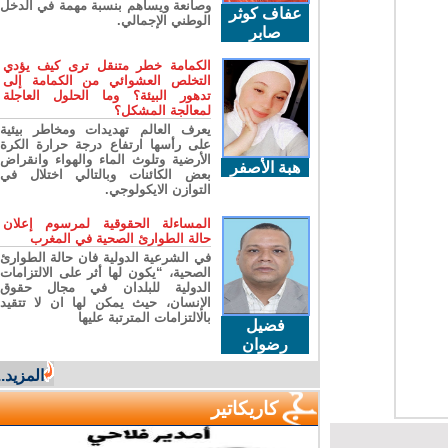
وصانعة ويساهم بنسبة مهمة في الدخل
عفاف كوثر
الوطني الإجمالي.
صابر
الكمامة خطر متنقل ترى كيف يؤدي
التخلص العشوائي من الكمامة إلى
تدهور البيئة؟ وما الحلول العاجلة
لمعالجة المشكل؟
يعرف العالم تهديدات ومخاطر بيئية
على رأسها ارتفاع درجة حرارة الكرة
الأرضية وتلوث الماء والهواء وانقراض
هبة الأصفر
بعض الكائنات وبالتالي اختلال في
التوازن الايكولوجي.
المساءلة الحقوقية لمرسوم إعلان
حالة الطوارئ الصحية في المغرب
في الشرعية الدولية فان حالة الطوارئ
الصحية، “يكون لها أثر على الالتزامات
الدولية للبلدان في مجال حقوق
الإنسان، حيث يمكن لها ان لا تتقيد
بالالتزامات المترتبة عليها
فضيل
رضوان
المزيد...
كاريكاتير