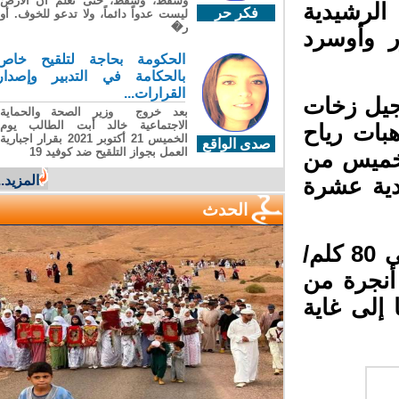
وسقطَ، وسقطَ، حتى تعلّم أن الأرضَ
 الرشيدية
فكر حر
ليست عدواً دائماً، ولا تدعو للخوف. أو
ر�
 وأوسرد
الحكومة بحاجة لتلقيح خاص
بالحكامة في التدبير وإصدار
القرارات...
جيل زخات
بعد خروج وزير الصحة والحماية
الاجتماعية خالد أبت الطالب يوم
ى 25 ملم) مع هبات رياح
الخميس 21 أكتوبر 2021 بقرار اجبارية
صدى الواقع
العمل بجواز التلقيح ضد كوفيد 19
لخميس من
المزيد...
دية عشرة
الحدث
ومن المتوقع تسجيل هبات رياح قوية (من 75 إلى 80 كلم/
نجرة من
لى غاية