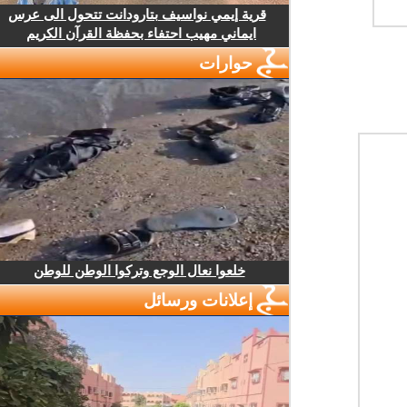
قرية إيمي نواسيف بتارودانت تتحول الى عرس
ايماني مهيب احتفاء بحفظة القرآن الكريم
حوارات
خلعوا نعال الوجع وتركوا الوطن للوطن
إعلانات ورسائل