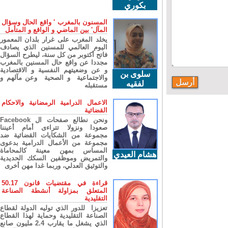
بكوري
المسنون بالمغرب ' واقع الحال وسؤال
المآل' بين الماضي و الواقع و المتأمل
يخلد المغرب على غرار بلدان المعمور
اليوم العالمي للمسنين الذي يصادف
فاتح أكتوبر من كل سنة، ليطرح السؤال
مجددا عن واقع حال المسنين بالمغرب
و عن وضعيتهم النفسية و الاقتصادية
سلوى بن
والاجتماعية و الصحية وعن مآلهم و
لفقيه
مستقبله
الاعمال الدرامية الرمضانية والاحكام
القضائية
ونحن نطالع صفحات ال Facebook
صعودا ونزولا تتراءى أمام أعيننا
مجموعة من الشكايات القضائية ضد
مجموعة من الأعمال الدرامية بدعوى
المساس بمهن معينة كالمحاماة
هشام العيدي
والتمريض وموظفين السكك الحديدية
والتوثيق العدلي، وربما غدا مهن أخرى
قراءة في مقتضيات قانون 50.17
المتعلق بمزاولة أنشطة الصناعة
التقليدية
تعزيزا للدور الذي توليه الدولة لقطاع
الصناعة التقليدية وحماية لهذا القطاع
الذي يشغل ما يقارب 2.4 مليون صانع