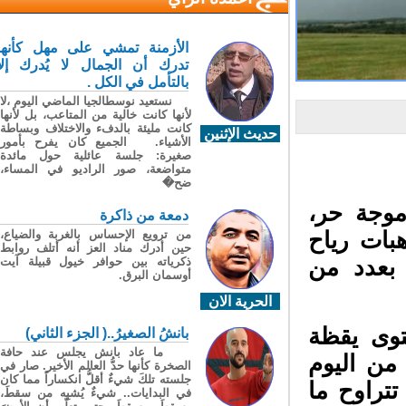
الأزمنة تمشي على مهل كأنها
تدرك أن الجمال لا يُدرك إلا
بالتأمل في الكل .
نستعيد نوسطالجيا الماضي اليوم ،لا
لأنها كانت خالية من المتاعب، بل لأنها
كانت مليئة بالدفء والاختلاف وبساطة
حديث الإثنين
الأشياء. الجميع كان يفرح بأمور
صغيرة: جلسة عائلية حول مائدة
متواضعة، صور الراديو في المساء،
ضح�
موجة حر،
دمعة من ذاكرة
من ترويع الإحساس بالغربة والضياع،
ات رياح
حين أدرك مناد العز أنه أتلف روابط
ذكرياته بين حوافر خيول قبيلة آيت
بعدد من
أوسمان البرق.
الحرية الان
وى يقظة
بانشُ الصغيرُ..( الجزء الثاني)
ما عاد بانش يجلس عند حافة
ن اليوم
الصخرة كأنها حدُّ العالم الأخير. صار في
جلسته تلكَ شيءٌ أقلُّ انكساراً مما كان
راوح ما
في البدايات.. شيءٌ يُشبِه من سقطَ،