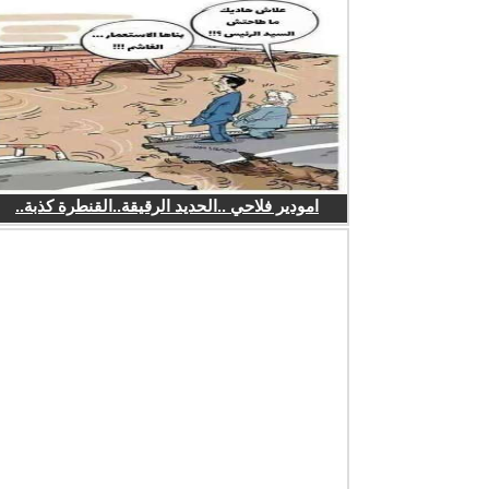
امودير فلاحي ..الحديد الرقيقة..القنطرة كذبة..