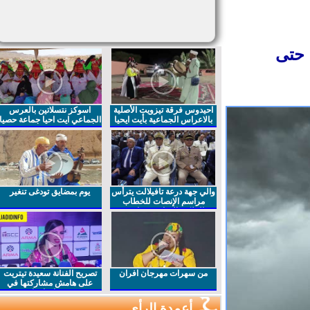
حتى
احيدوس فرقة تيزويت الأصلية
اسوكز نتسلاتين بالعرس
بالاعراس الجماعية بأيت ايحيا
الجماعي ايت احيا جماعة حصيا
والي جهة درعة تافيلالت يترأس
يوم بمضايق تودغى تنغير
مراسم الإنصات للخطاب
الملكي السامي بمناسبة
الذكرى27 لعيد العرش المجيد
من سهرات مهرجان افران
تصريح الفنانة سعيدة تيتريت
على هامش مشاركتها في
مهرجان افران
أعمدة الرأي