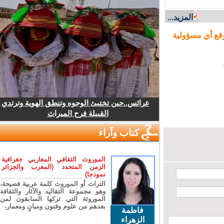
ا” (مصدر
المزيد...
ع أي مسؤولية
عرائس..حين تختبئ الوجوه وتنطق الهوية وترتدي
القبيلة فرح الميراث
كتاب وآراء
الموروث الثقافي المغاربي جغرافية
الزمن المتجدد (المغرب والجزائر
نموذجا)
التراث أو الموروث كلمة عربية فصيحة،
وهو مجموعة التقاليد والآثار والثقافة
الموروثة التي تركها السابقون لمن
بعدهم من علوم وفنون ومبانٍ ومعمار،
فاطمة
الزهراء