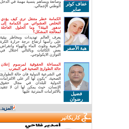
وصانعة ويساهم بنسبة مهمة في الدخل
عفاف كوثر
الوطني الإجمالي.
صابر
الكمامة خطر متنقل ترى كيف يؤدي
التخلص العشوائي من الكمامة إلى
تدهور البيئة؟ وما الحلول العاجلة
لمعالجة المشكل؟
يعرف العالم تهديدات ومخاطر بيئية
على رأسها ارتفاع درجة حرارة الكرة
الأرضية وتلوث الماء والهواء وانقراض
هبة الأصفر
بعض الكائنات وبالتالي اختلال في
التوازن الايكولوجي.
المساءلة الحقوقية لمرسوم إعلان
حالة الطوارئ الصحية في المغرب
في الشرعية الدولية فان حالة الطوارئ
الصحية، “يكون لها أثر على الالتزامات
الدولية للبلدان في مجال حقوق
الإنسان، حيث يمكن لها ان لا تتقيد
بالالتزامات المترتبة عليها
فضيل
رضوان
المزيد...
كاريكاتير