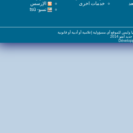
خدمات اخرى
اﻹرسس
تسو- tsū
س للموقع أي مسؤولية إعلامية أو أدبية أو قانونية
نفو 2014
Dévelo