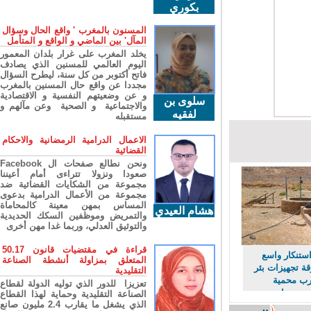
بكوري
المسنون بالمغرب ' واقع الحال وسؤال
المآل' بين الماضي و الواقع و المتأمل
يخلد المغرب على غرار بلدان المعمور
اليوم العالمي للمسنين الذي يصادف
فاتح أكتوبر من كل سنة، ليطرح السؤال
مجددا عن واقع حال المسنين بالمغرب
و عن وضعيتهم النفسية و الاقتصادية
سلوى بن
والاجتماعية و الصحية وعن مآلهم و
لفقيه
مستقبله
الاعمال الدرامية الرمضانية والاحكام
القضائية
ونحن نطالع صفحات ال Facebook
صعودا ونزولا تتراءى أمام أعيننا
مجموعة من الشكايات القضائية ضد
مجموعة من الأعمال الدرامية بدعوى
المساس بمهن معينة كالمحاماة
هشام العيدي
والتمريض وموظفين السكك الحديدية
والتوثيق العدلي، وربما غدا مهن أخرى
قراءة في مقتضيات قانون 50.17
ستنكار واسع
المتعلق بمزاولة أنشطة الصناعة
 تجهيزات بئر
التقليدية
 محمية
تعزيزا للدور الذي توليه الدولة لقطاع
حرمان
الصناعة التقليدية وحماية لهذا القطاع
الذي يشغل ما يقارب 2.4 مليون صانع
ن مورد حيوي