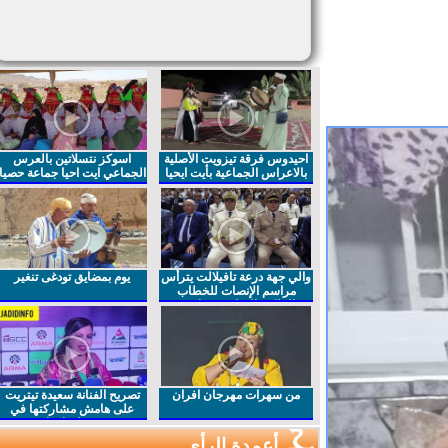
احيدوس فرقة تيزويت الأصلية
اسوكز نتسلاتين بالعرس
بالاعراس الجماعية بأيت ايحيا
الجماعي ايت احيا جماعة حصيا
والي جهة درعة تافيلالت يترأس
يوم بمضايق تودغى تنغير
مراسم الإنصات للخطاب
الملكي السامي بمناسبة
الذكرى27 لعيد العرش المجيد
من سهرات مهرجان افران
تصريح الفنانة سعيدة تيتريت
على هامش مشاركتها في
مهرجان افران
أعمدة الرأي