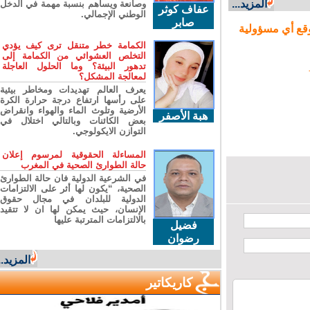
المزيد...
وصانعة ويساهم بنسبة مهمة في الدخل
عفاف كوثر
الوطني الإجمالي.
صابر
ع أي مسؤولية
الكمامة خطر متنقل ترى كيف يؤدي
التخلص العشوائي من الكمامة إلى
تدهور البيئة؟ وما الحلول العاجلة
لمعالجة المشكل؟
يعرف العالم تهديدات ومخاطر بيئية
على رأسها ارتفاع درجة حرارة الكرة
الأرضية وتلوث الماء والهواء وانقراض
هبة الأصفر
بعض الكائنات وبالتالي اختلال في
التوازن الايكولوجي.
المساءلة الحقوقية لمرسوم إعلان
حالة الطوارئ الصحية في المغرب
في الشرعية الدولية فان حالة الطوارئ
الصحية، “يكون لها أثر على الالتزامات
الدولية للبلدان في مجال حقوق
الإنسان، حيث يمكن لها ان لا تتقيد
بالالتزامات المترتبة عليها
فضيل
رضوان
المزيد...
كاريكاتير