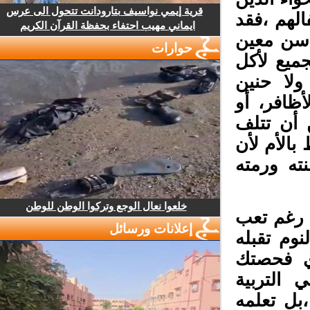
قرية إيمي نواسيف بتارودانت تتحول الى عرس
لهم ،فقد
ايماني مهيب احتفاء بحفظة القرآن الكريم
سن معين
حوارات
يع لأكل
لا حنين
ظافر، أو
أن تتلف
بالأم لأن
ه ورمته
خلعوا نعال الوجع وتركوا الوطن للوطن
 رغم تعب
إعلانات ورسائل
وم تقبله
ي فحصتك
التربية
ل تعلمه