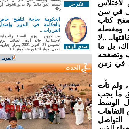
وسقطَ، وسقطَ، حتى تعلّم أن الأرضَ
لاختلاس
فكر حر
ليست عدواً دائماً، ولا تدعو للخوف. أو
ر�
ل في سن
فح كتاب
الحكومة بحاجة لتلقيح خاص
بالحكامة في التدبير وإصدار
 ومفصله
القرارات...
ها.. ..لا
بعد خروج وزير الصحة والحماية
الاجتماعية خالد أبت الطالب يوم
ك، بل ما
الخميس 21 أكتوبر 2021 بقرار اجبارية
صدى الواقع
العمل بجواز التلقيح ضد كوفيد 19
 وتصفحه
المزيد...
 في زمن
الحدث
 ولم تأت
ق ما يجب
كل الوسط
لتفاهات
التواصل
اء الذين