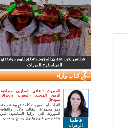
عرائس..حين تختبئ الوجوه وتنطق الهوية وترتدي
القبيلة فرح الميراث
كتاب وآراء
الموروث الثقافي المغاربي جغرافية
الزمن المتجدد (المغرب والجزائر
نموذجا)
التراث أو الموروث كلمة عربية فصيحة،
وهو مجموعة التقاليد والآثار والثقافة
الموروثة التي تركها السابقون لمن
بعدهم من علوم وفنون ومبانٍ ومعمار،
فاطمة
الزهراء