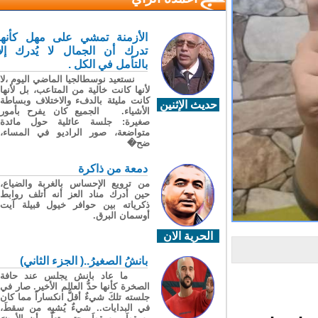
الأزمنة تمشي على مهل كأنها
تدرك أن الجمال لا يُدرك إلا
بالتأمل في الكل .
نستعيد نوسطالجيا الماضي اليوم ،لا
لأنها كانت خالية من المتاعب، بل لأنها
كانت مليئة بالدفء والاختلاف وبساطة
حديث الإثنين
الأشياء. الجميع كان يفرح بأمور
صغيرة: جلسة عائلية حول مائدة
متواضعة، صور الراديو في المساء،
ضح�
دمعة من ذاكرة
من ترويع الإحساس بالغربة والضياع،
حين أدرك مناد العز أنه أتلف روابط
ذكرياته بين حوافر خيول قبيلة آيت
أوسمان البرق.
الحرية الان
بانشُ الصغيرُ..( الجزء الثاني)
ما عاد بانش يجلس عند حافة
الصخرة كأنها حدُّ العالم الأخير. صار في
جلسته تلكَ شيءٌ أقلُّ انكساراً مما كان
في البدايات.. شيءٌ يُشبِه من سقطَ،