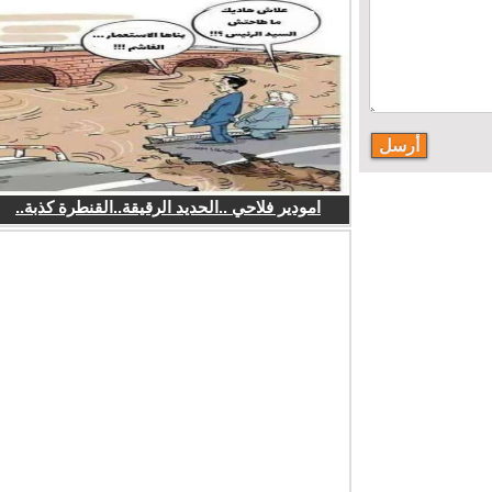
امودير فلاحي ..الحديد الرقيقة..القنطرة كذبة..