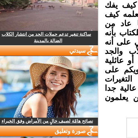
كيف يفك
علمه كيف
 عاد من
تاب بأنه
ساكنة تنغير تدعم حملات الحد من انتشار الكلاب
 على أنه
الضالة بالمدينة
ب والجد
سيدتي
و عائلية
يكم على
لتغيرات
الية جدا
 يعلمون
نصائح هامّة لصيف خالٍ من الأمراض وفق الخبراء
صورة وتعليق