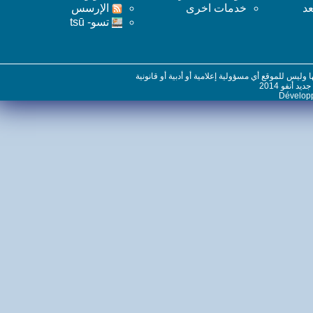
خدمات اخرى
اﻹرسس
تسو- tsū
س للموقع أي مسؤولية إعلامية أو أدبية أو قانونية
نفو 2014
Dévelo