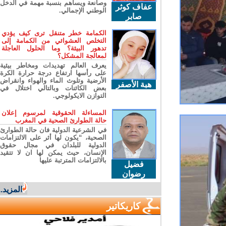
وصانعة ويساهم بنسبة مهمة في الدخل
عفاف كوثر
الوطني الإجمالي.
صابر
الكمامة خطر متنقل ترى كيف يؤدي
التخلص العشوائي من الكمامة إلى
تدهور البيئة؟ وما الحلول العاجلة
لمعالجة المشكل؟
يعرف العالم تهديدات ومخاطر بيئية
على رأسها ارتفاع درجة حرارة الكرة
الأرضية وتلوث الماء والهواء وانقراض
هبة الأصفر
بعض الكائنات وبالتالي اختلال في
التوازن الايكولوجي.
المساءلة الحقوقية لمرسوم إعلان
حالة الطوارئ الصحية في المغرب
في الشرعية الدولية فان حالة الطوارئ
الصحية، “يكون لها أثر على الالتزامات
الدولية للبلدان في مجال حقوق
الإنسان، حيث يمكن لها ان لا تتقيد
بالالتزامات المترتبة عليها
فضيل
رضوان
المزيد...
كاريكاتير