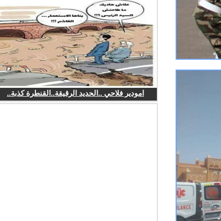
امودير فلاحي ..الحديد الرقيقة..القنطرة كذبة..