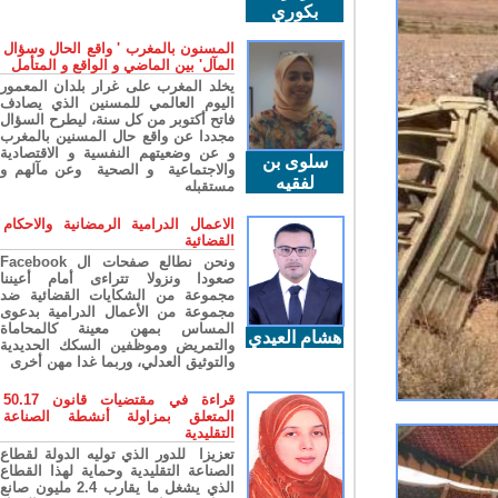
بكوري
المسنون بالمغرب ' واقع الحال وسؤال
المآل' بين الماضي و الواقع و المتأمل
يخلد المغرب على غرار بلدان المعمور
اليوم العالمي للمسنين الذي يصادف
فاتح أكتوبر من كل سنة، ليطرح السؤال
مجددا عن واقع حال المسنين بالمغرب
و عن وضعيتهم النفسية و الاقتصادية
سلوى بن
والاجتماعية و الصحية وعن مآلهم و
لفقيه
مستقبله
الاعمال الدرامية الرمضانية والاحكام
القضائية
ونحن نطالع صفحات ال Facebook
صعودا ونزولا تتراءى أمام أعيننا
مجموعة من الشكايات القضائية ضد
مجموعة من الأعمال الدرامية بدعوى
المساس بمهن معينة كالمحاماة
هشام العيدي
والتمريض وموظفين السكك الحديدية
والتوثيق العدلي، وربما غدا مهن أخرى
قراءة في مقتضيات قانون 50.17
المتعلق بمزاولة أنشطة الصناعة
التقليدية
تعزيزا للدور الذي توليه الدولة لقطاع
الصناعة التقليدية وحماية لهذا القطاع
الذي يشغل ما يقارب 2.4 مليون صانع