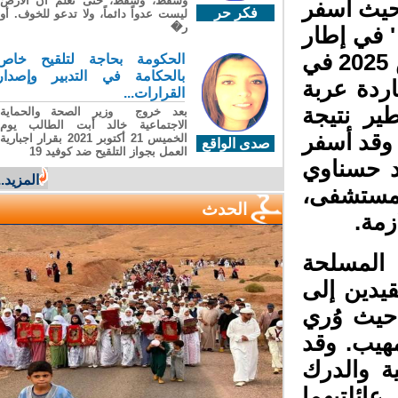
وسقطَ، وسقطَ، حتى تعلّم أن الأرضَ
حيث أسفر
فكر حر
ليست عدواً دائماً، ولا تدعو للخوف. أو
ر�
في إطار
مهام مراقبة الحدود، تعرضت يوم الأحد 30 مارس 2025 في
الحكومة بحاجة لتلقيح خاص
بالحكامة في التدبير وإصدار
دة عربة
القرارات...
ر نتيجة
بعد خروج وزير الصحة والحماية
الاجتماعية خالد أبت الطالب يوم
قد أسفر
الخميس 21 أكتوبر 2021 بقرار اجبارية
صدى الواقع
العمل بجواز التلقيح ضد كوفيد 19
 حسناوي
المزيد...
لمستشفى،
الحدث
زمة
.
المسلحة
يدين إلى
حيث وُري
يب. وقد
 والدرك
ئلتيهما