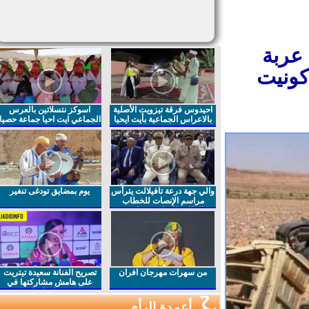
عربة
كونيت
احيدوس فرقة تيزويت الأصلية
اسوكز نتسلاتين بالعرس
بالاعراس الجماعية بأيت ايحيا
الجماعي ايت احيا جماعة حصيا
والي جهة درعة تافيلالت يترأس
يوم بمضايق تودغى تنغير
مراسم الإنصات للخطاب
الملكي السامي بمناسبة
الذكرى27 لعيد العرش المجيد
من سهرات مهرجان افران
تصريح الفنانة سعيدة تيتريت
على هامش مشاركتها في
مهرجان افران
أعمدة الرأي