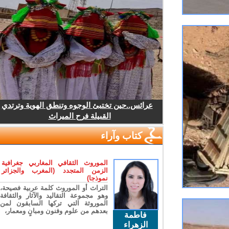
عرائس..حين تختبئ الوجوه وتنطق الهوية وترتدي
القبيلة فرح الميراث
كتاب وآراء
الموروث الثقافي المغاربي جغرافية
الزمن المتجدد (المغرب والجزائر
نموذجا)
التراث أو الموروث كلمة عربية فصيحة،
وهو مجموعة التقاليد والآثار والثقافة
الموروثة التي تركها السابقون لمن
بعدهم من علوم وفنون ومبانٍ ومعمار،
فاطمة
الزهراء