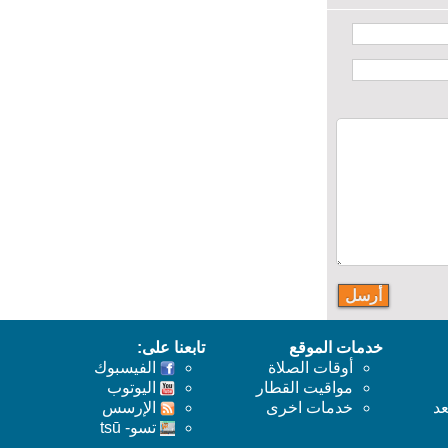
خدمات الموقع
تابعنا على:
أوقات الصلاة
الفيسبوك
مواقيت القطار
اليوتوب
خدمات اخرى
اﻹرسس
تسو- tsū