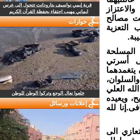
قرية إيمي نواسيف بتارودانت تتحول الى عرس
لاعتزاز
ايماني مهيب احتفاء بحفظة القرآن الكريم
ت مصالح
حوارات
التعزية
ة
.
المسلحة
ى أسرتي
يتغمدهما
السلوان،
له العلي
خلعوا نعال الوجع وتركوا الوطن للوطن
، ويعيده
إعلانات ورسائل
فى
.إنا لله
عازي الى