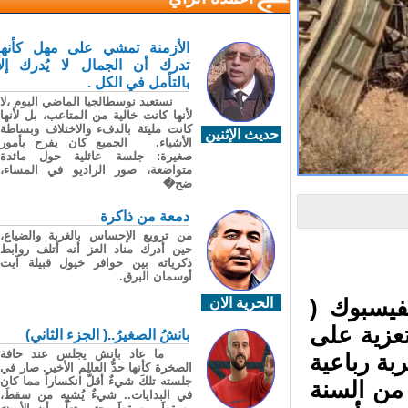
الأزمنة تمشي على مهل كأنها
تدرك أن الجمال لا يُدرك إلا
بالتأمل في الكل .
نستعيد نوسطالجيا الماضي اليوم ،لا
لأنها كانت خالية من المتاعب، بل لأنها
كانت مليئة بالدفء والاختلاف وبساطة
حديث الإثنين
الأشياء. الجميع كان يفرح بأمور
صغيرة: جلسة عائلية حول مائدة
متواضعة، صور الراديو في المساء،
ضح�
دمعة من ذاكرة
من ترويع الإحساس بالغربة والضياع،
حين أدرك مناد العز أنه أتلف روابط
ذكرياته بين حوافر خيول قبيلة آيت
أوسمان البرق.
الحرية الان
يسبوك (
يل الجاري تعزية على
بانشُ الصغيرُ..( الجزء الثاني)
ما عاد بانش يجلس عند حافة
ة رباعية
الصخرة كأنها حدُّ العالم الأخير. صار في
جلسته تلكَ شيءٌ أقلُّ انكساراً مما كان
يوم الاحد 30 مارس من السنة
في البدايات.. شيءٌ يُشبِه من سقطَ،