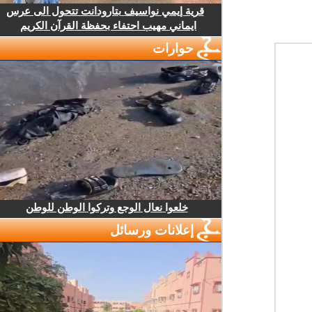
قرية إيمي نواسيف بتارودانت تتحول الى عرس
ايماني مهيب احتفاء بحفظة القرآن الكريم
حوارات
خلعوا نعال الوجع وتركوا الوطن للوطن
إعلانات ورسائل