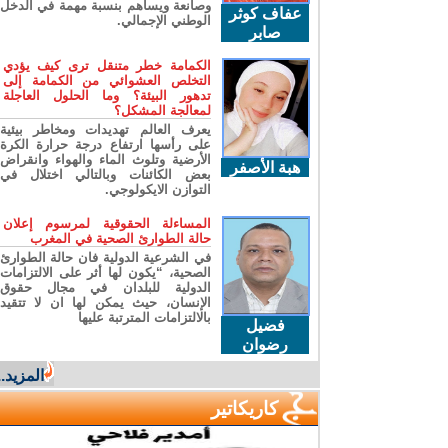
وصانعة ويساهم بنسبة مهمة في الدخل
عفاف كوثر
الوطني الإجمالي.
صابر
الكمامة خطر متنقل ترى كيف يؤدي
التخلص العشوائي من الكمامة إلى
تدهور البيئة؟ وما الحلول العاجلة
لمعالجة المشكل؟
يعرف العالم تهديدات ومخاطر بيئية
على رأسها ارتفاع درجة حرارة الكرة
الأرضية وتلوث الماء والهواء وانقراض
هبة الأصفر
بعض الكائنات وبالتالي اختلال في
التوازن الايكولوجي.
المساءلة الحقوقية لمرسوم إعلان
حالة الطوارئ الصحية في المغرب
في الشرعية الدولية فان حالة الطوارئ
الصحية، “يكون لها أثر على الالتزامات
الدولية للبلدان في مجال حقوق
الإنسان، حيث يمكن لها ان لا تتقيد
بالالتزامات المترتبة عليها
فضيل
رضوان
المزيد...
كاريكاتير