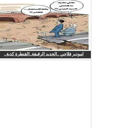
امودير فلاحي ..الحديد الرقيقة..القنطرة كذبة..