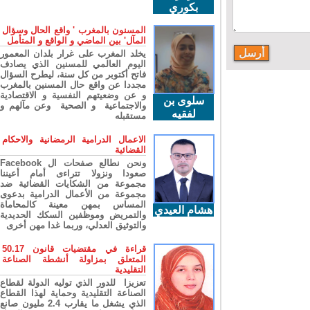
بكوري
المسنون بالمغرب ' واقع الحال وسؤال
المآل' بين الماضي و الواقع و المتأمل
يخلد المغرب على غرار بلدان المعمور
اليوم العالمي للمسنين الذي يصادف
فاتح أكتوبر من كل سنة، ليطرح السؤال
مجددا عن واقع حال المسنين بالمغرب
و عن وضعيتهم النفسية و الاقتصادية
سلوى بن
والاجتماعية و الصحية وعن مآلهم و
لفقيه
مستقبله
الاعمال الدرامية الرمضانية والاحكام
القضائية
ونحن نطالع صفحات ال Facebook
صعودا ونزولا تتراءى أمام أعيننا
مجموعة من الشكايات القضائية ضد
مجموعة من الأعمال الدرامية بدعوى
المساس بمهن معينة كالمحاماة
هشام العيدي
والتمريض وموظفين السكك الحديدية
والتوثيق العدلي، وربما غدا مهن أخرى
قراءة في مقتضيات قانون 50.17
المتعلق بمزاولة أنشطة الصناعة
التقليدية
تعزيزا للدور الذي توليه الدولة لقطاع
الصناعة التقليدية وحماية لهذا القطاع
الذي يشغل ما يقارب 2.4 مليون صانع