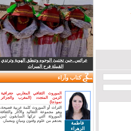
عرائس..حين تختبئ الوجوه وتنطق الهوية وترتدي
القبيلة فرح الميراث
كتاب وآراء
الموروث الثقافي المغاربي جغرافية
الزمن المتجدد (المغرب والجزائر
نموذجا)
التراث أو الموروث كلمة عربية فصيحة،
وهو مجموعة التقاليد والآثار والثقافة
الموروثة التي تركها السابقون لمن
بعدهم من علوم وفنون ومبانٍ ومعمار،
فاطمة
الزهراء