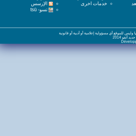
خدمات اخرى
اﻹرسس
تسو- tsū
س للموقع أي مسؤولية إعلامية أو أدبية أو قانونية
نفو 2014
Dévelo