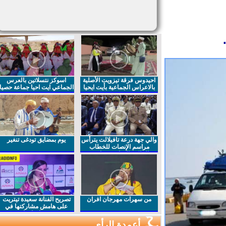
احيدوس فرقة تيزويت الأصلية
اسوكز نتسلاتين بالعرس
بالاعراس الجماعية بأيت ايحيا
الجماعي ايت احيا جماعة حصيا
والي جهة درعة تافيلالت يترأس
يوم بمضايق تودغى تنغير
مراسم الإنصات للخطاب
الملكي السامي بمناسبة
الذكرى27 لعيد العرش المجيد
من سهرات مهرجان افران
تصريح الفنانة سعيدة تيتريت
على هامش مشاركتها في
مهرجان افران
أعمدة الرأي