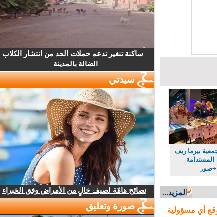
ساكنة تنغير تدعم حملات الحد من انتشار الكلاب
الضالة بالمدينة
سيدتي
ية بيرما ريف
لمستدامة
+صور
نصائح هامّة لصيف خالٍ من الأمراض وفق الخبراء
المزيد...
صورة وتعليق
ع أي مسؤولية