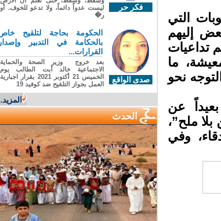
وسقطَ، وسقطَ، حتى تعلّم أن الأرضَ
فكر حر
ليست عدواً دائماً، ولا تدعو للخوف. أو
ر�
الحكومة بحاجة لتلقيح خاص
بالحكامة في التدبير وإصدار
القرارات...
بعد خروج وزير الصحة والحماية
الاجتماعية خالد أبت الطالب يوم
الخميس 21 أكتوبر 2021 بقرار اجبارية
صدى الواقع
العمل بجواز التلقيح ضد كوفيد 19
المزيد...
الحدث