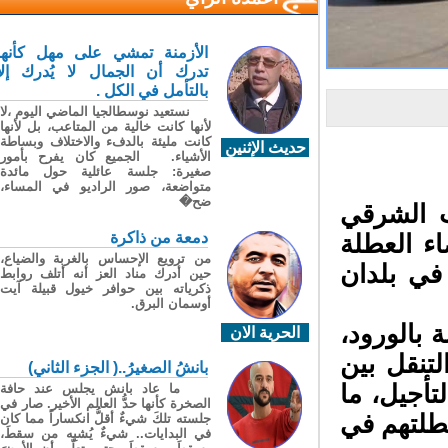
الأزمنة تمشي على مهل كأنها
تدرك أن الجمال لا يُدرك إلا
بالتأمل في الكل .
نستعيد نوسطالجيا الماضي اليوم ،لا
لأنها كانت خالية من المتاعب، بل لأنها
كانت مليئة بالدفء والاختلاف وبساطة
حديث الإثنين
الأشياء. الجميع كان يفرح بأمور
صغيرة: جلسة عائلية حول مائدة
متواضعة، صور الراديو في المساء،
ضح�
الجنوب الشرقي
دمعة من ذاكرة
من ترويع الإحساس بالغربة والضياع،
حين أدرك مناد العز أنه أتلف روابط
ذكرياته بين حوافر خيول قبيلة آيت
أوسمان البرق.
الحرية الان
بانشُ الصغيرُ..( الجزء الثاني)
ما عاد بانش يجلس عند حافة
الصخرة كأنها حدُّ العالم الأخير. صار في
جلسته تلكَ شيءٌ أقلُّ انكساراً مما كان
في البدايات.. شيءٌ يُشبِه من سقطَ،