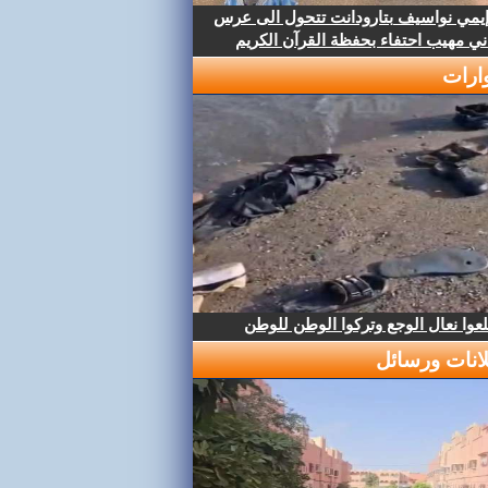
إيمي نواسيف بتارودانت تتحول الى عرس
ني مهيب احتفاء بحفظة القرآن الكريم
ارات
عوا نعال الوجع وتركوا الوطن للوطن
لانات ورسائل