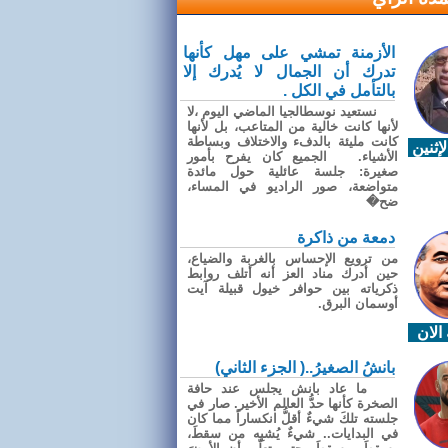
الأزمنة تمشي على مهل كأنها
تدرك أن الجمال لا يُدرك إلا
بالتأمل في الكل .
نستعيد نوسطالجيا الماضي اليوم ،لا
لأنها كانت خالية من المتاعب، بل لأنها
كانت مليئة بالدفء والاختلاف وبساطة
إثنين
الأشياء. الجميع كان يفرح بأمور
صغيرة: جلسة عائلية حول مائدة
متواضعة، صور الراديو في المساء،
ضح�
دمعة من ذاكرة
من ترويع الإحساس بالغربة والضياع،
حين أدرك مناد العز أنه أتلف روابط
ذكرياته بين حوافر خيول قبيلة آيت
أوسمان البرق.
الان
بانشُ الصغيرُ..( الجزء الثاني)
ما عاد بانش يجلس عند حافة
الصخرة كأنها حدُّ العالم الأخير. صار في
جلسته تلكَ شيءٌ أقلُّ انكساراً مما كان
في البدايات.. شيءٌ يُشبِه من سقطَ،