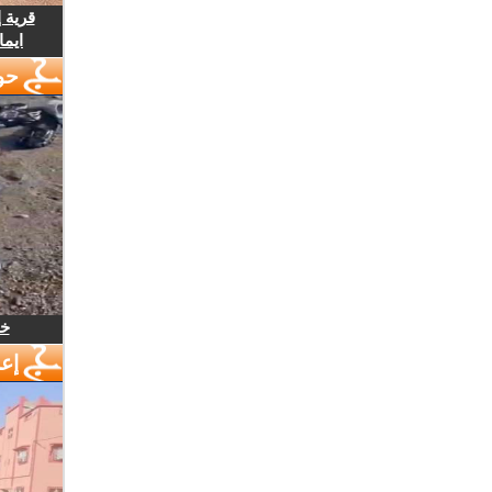
قرية 
ايما
حو
خل
إع