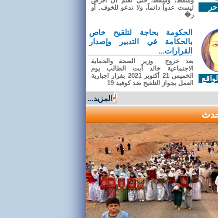
وسقطَ، وسقطَ، حتى تعلّم أن الأرضَ
حر
ليست عدواً دائماً، ولا تدعو للخوف. أو
ر�
الحكومة بحاجة لتلقيح خاص
بالحكامة في التدبير وإصدار
القرارات...
بعد خروج وزير الصحة والحماية
الاجتماعية خالد أبت الطالب يوم
الخميس 21 أكتوبر 2021 بقرار اجبارية
واقع
العمل بجواز التلقيح ضد كوفيد 19
المزيد...
حدث