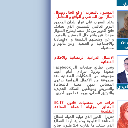
ري
المسنون بالمغرب ' واقع الحال وسؤال
المآل' بين الماضي و الواقع و المتأمل
يخلد المغرب على غرار بلدان المعمور
اليوم العالمي للمسنين الذي يصادف
فاتح أكتوبر من كل سنة، ليطرح السؤال
مجددا عن واقع حال المسنين بالمغرب
و عن وضعيتهم النفسية و الاقتصادية
 بن
والاجتماعية و الصحية وعن مآلهم و
ه
مستقبله
الاعمال الدرامية الرمضانية والاحكام
القضائية
ونحن نطالع صفحات ال Facebook
صعودا ونزولا تتراءى أمام أعيننا
مجموعة من الشكايات القضائية ضد
مجموعة من الأعمال الدرامية بدعوى
المساس بمهن معينة كالمحاماة
عيدي
والتمريض وموظفين السكك الحديدية
والتوثيق العدلي، وربما غدا مهن أخرى
قراءة في مقتضيات قانون 50.17
المتعلق بمزاولة أنشطة الصناعة
التقليدية
تعزيزا للدور الذي توليه الدولة لقطاع
الصناعة التقليدية وحماية لهذا القطاع
الذي يشغل ما يقارب 2.4 مليون صانع