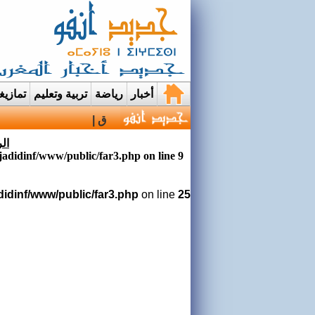
أخبار
رياضة
تربية وتعليم
تمازي
قرية إيمي نواسيف بتار
ال
jadidinf/www/public/far3.php
on line
9
didinf/www/public/far3.php
on line
25