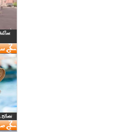
ساكنة 
سي
نصائح 
صو