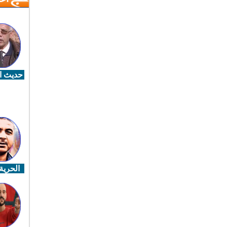
حديث ال
الحرية 