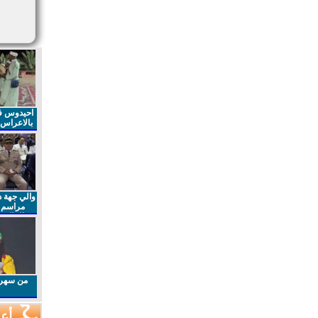
احيدوس فر
بالاعراس ا
والي جهة د
مراسم 
الملكي 
الذكرى27 لعيد العرش المجيد
من سهرا
أعم