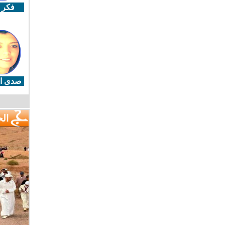
فكر 
صدى ال
ال