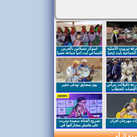
قة تيزويت الأصلية
اسوكز نتسلاتين بالعرس
لجماعية بأيت ايحيا
الجماعي ايت احيا جماعة حصيا
رعة تافيلالت يترأس
يوم بمضايق تودغى تنغير
الإنصات للخطاب
السامي بمناسبة
ت مهرجان افران
تصريح الفنانة سعيدة تيتريت
على هامش مشاركتها في
مهرجان افران
دة الرأي