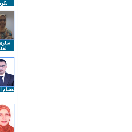
بكو
سلوى
لفقي
هشام ال