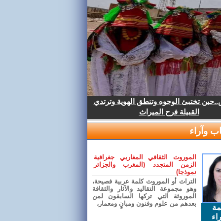
.حين تختبئ الوجوه وتنطق الهوية وترتدي
القبيلة فرح الميراث
ب وآراء
الموروث الثقافي المغاربي جغرافية
الزمن المتجدد (المغرب والجزائر
نموذجا)
التراث أو الموروث كلمة عربية فصيحة،
وهو مجموعة التقاليد والآثار والثقافة
الموروثة التي تركها السابقون لمن
بعدهم من علوم وفنون ومبانٍ ومعمار،
مة
اء