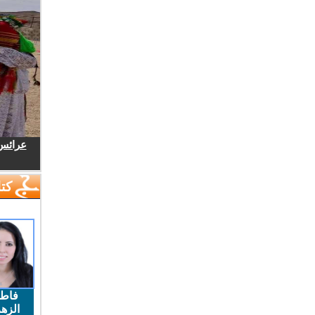
عرائس.
كتا
فاط
الزهر