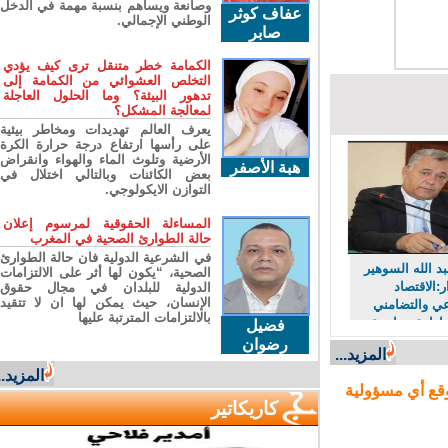
وصانعة ويساهم بنسبة مهمة في الدخل
عفاف كوثر
الوطني الإجمالي.
صابر
الكمامة خطر متنقل ترى كيف يؤدي
التخلص العشوائي من الكمامة إلى
تدهور البيئة؟ وما الحلول العاجلة
لمعالجة المشكل؟
يعرف العالم تهديدات ومخاطر بيئية
على رأسها ارتفاع درجة حرارة الكرة
الأرضية وتلوث الماء والهواء وانقراض
هبة الأصفر
بعض الكائنات وبالتالي اختلال في
التوازن الايكولوجي.
المساءلة الحقوقية لمرسوم إعلان
حالة الطوارئ الصحية في المغرب
في الشرعية الدولية فان حالة الطوارئ
 الله السوهير
الصحية، “يكون لها أثر على الالتزامات
لاقتصاد
الدولية للبلدان في مجال حقوق
الإنسان، حيث يمكن لها ان لا تتقيد
 والتضامني
بالالتزامات المترتبة عليها
رادة سياسية
فضيل
صلاحاً
رضوان
المزيد...
ريئاً ومجتمعاً
المزيد...
ا
ع أي مسؤولية
كاريكاتير