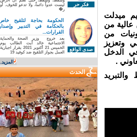
وسقطَ، وسقطَ، حتى تعلّم أن الأرضَ
فكر حر
ليست عدواً دائماً، ولا تدعو للخوف. أو
ر�
م ميدلت
الحكومة بحاجة لتلقيح خاص
الية من
بالحكامة في التدبير وإصدار
القرارات...
نيات من
بعد خروج وزير الصحة والحماية
ي وتعزيز
الاجتماعية خالد أبت الطالب يوم
الخميس 21 أكتوبر 2021 بقرار اجبارية
صدى الواقع
ي الدخل
العمل بجواز التلقيح ضد كوفيد 19
وني .
المزيد...
الحدث
التبريد