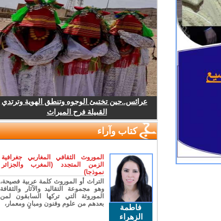
عرائس..حين تختبئ الوجوه وتنطق الهوية وترتدي
القبيلة فرح الميراث
كتاب وآراء
الموروث الثقافي المغاربي جغرافية
الزمن المتجدد (المغرب والجزائر
نموذجا)
التراث أو الموروث كلمة عربية فصيحة،
وهو مجموعة التقاليد والآثار والثقافة
الموروثة التي تركها السابقون لمن
بعدهم من علوم وفنون ومبانٍ ومعمار،
فاطمة
الزهراء