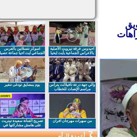
يق
اهات
احيدوس فرقة تيزويت الأصلية
اسوكز نتسلاتين بالعرس
بالاعراس الجماعية بأيت ايحيا
الجماعي ايت احيا جماعة حصيا
والي جهة درعة تافيلالت يترأس
يوم بمضايق تودغى تنغير
مراسم الإنصات للخطاب
الملكي السامي بمناسبة
الذكرى27 لعيد العرش المجيد
من سهرات مهرجان افران
تصريح الفنانة سعيدة تيتريت
على هامش مشاركتها في
مهرجان افران
أعمدة الرأي