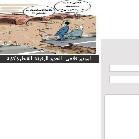
امودير فلاحي ..الحديد الرقيقة..القنطرة كذبة..