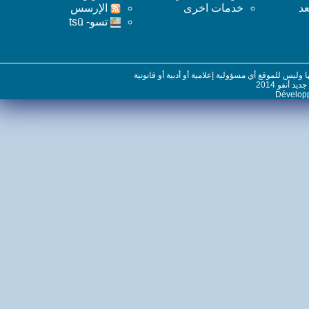
خدمات اخرى
اﻹرسس
تسو- tsū
س للموقع أي مسؤولية إعلامية أو أدبية أو قانونية
نفو 2014
Dévelo