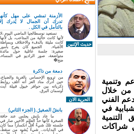
الأزمنة تمشي على مهل كأنها
تدرك أن الجمال لا يُدرك إلا
بالتأمل في الكل .
نستعيد نوسطالجيا الماضي اليوم ،لا
لأنها كانت خالية من المتاعب، بل لأنها
كانت مليئة بالدفء والاختلاف وبساطة
حديث الإثنين
الأشياء. الجميع كان يفرح بأمور
صغيرة: جلسة عائلية حول مائدة
متواضعة، صور الراديو في المساء،
ضح�
دمعة من ذاكرة
من ترويع الإحساس بالغربة والضياع،
م وتنمية
حين أدرك مناد العز أنه أتلف روابط
ذكرياته بين حوافر خيول قبيلة آيت
 من خلال
أوسمان البرق.
عم الفني
الحرية الان
بابية في
بانشُ الصغيرُ..( الجزء الثاني)
التنمية
ما عاد بانش يجلس عند حافة
الصخرة كأنها حدُّ العالم الأخير. صار في
 شراكات
جلسته تلكَ شيءٌ أقلُّ انكساراً مما كان
في البدايات.. شيءٌ يُشبِه من سقطَ،