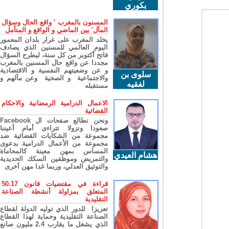
بكوري
المسنون بالمغرب ' واقع الحال وسؤال
المآل' بين الماضي و الواقع و المتأمل
يخلد المغرب على غرار بلدان المعمور
اليوم العالمي للمسنين الذي يصادف
فاتح أكتوبر من كل سنة، ليطرح السؤال
مجددا عن واقع حال المسنين بالمغرب
و عن وضعيتهم النفسية و الاقتصادية
سلوى بن
والاجتماعية و الصحية وعن مآلهم و
لفقيه
مستقبله
الاعمال الدرامية الرمضانية والاحكام
القضائية
ونحن نطالع صفحات ال Facebook
صعودا ونزولا تتراءى أمام أعيننا
مجموعة من الشكايات القضائية ضد
مجموعة من الأعمال الدرامية بدعوى
المساس بمهن معينة كالمحاماة
هشام العيدي
والتمريض وموظفين السكك الحديدية
والتوثيق العدلي، وربما غدا مهن أخرى
قراءة في مقتضيات قانون 50.17
المتعلق بمزاولة أنشطة الصناعة
التقليدية
تعزيزا للدور الذي توليه الدولة لقطاع
الصناعة التقليدية وحماية لهذا القطاع
الذي يشغل ما يقارب 2.4 مليون صانع