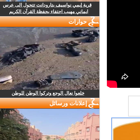
قرية إيمي نواسيف بتارودانت تتحول الى عرس
ايماني مهيب احتفاء بحفظة القرآن الكريم
حوارات
خلعوا نعال الوجع وتركوا الوطن للوطن
إعلانات ورسائل