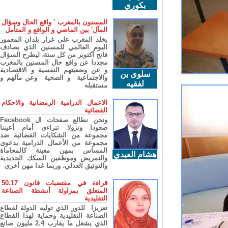
بكوري
المسنون بالمغرب ' واقع الحال وسؤال
المآل' بين الماضي و الواقع و المتأمل
يخلد المغرب على غرار بلدان المعمور
اليوم العالمي للمسنين الذي يصادف
فاتح أكتوبر من كل سنة، ليطرح السؤال
مجددا عن واقع حال المسنين بالمغرب
و عن وضعيتهم النفسية و الاقتصادية
سلوى بن
والاجتماعية و الصحية وعن مآلهم و
لفقيه
مستقبله
الاعمال الدرامية الرمضانية والاحكام
القضائية
ونحن نطالع صفحات ال Facebook
صعودا ونزولا تتراءى أمام أعيننا
مجموعة من الشكايات القضائية ضد
مجموعة من الأعمال الدرامية بدعوى
المساس بمهن معينة كالمحاماة
هشام العيدي
والتمريض وموظفين السكك الحديدية
والتوثيق العدلي، وربما غدا مهن أخرى
قراءة في مقتضيات قانون 50.17
المتعلق بمزاولة أنشطة الصناعة
التقليدية
تعزيزا للدور الذي توليه الدولة لقطاع
الصناعة التقليدية وحماية لهذا القطاع
الذي يشغل ما يقارب 2.4 مليون صانع