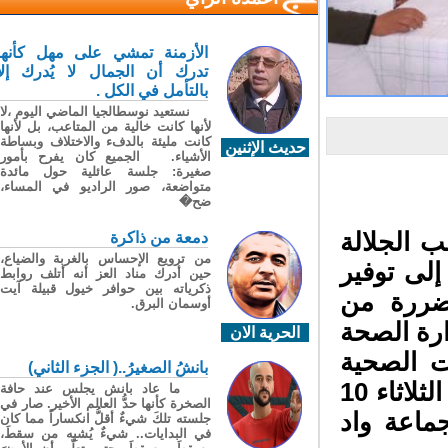
الأزمنة تمشي على مهل كأنها
تدرك أن الجمال لا يُدرك إلا
بالتأمل في الكل .
نستعيد نوسطالجيا الماضي اليوم ،لا
لأنها كانت خالية من المتاعب، بل لأنها
كانت مليئة بالدفء والاختلاف وبساطة
حديث الإثنين
الأشياء. الجميع كان يفرح بأمور
صغيرة: جلسة عائلية حول مائدة
متواضعة، صور الراديو في المساء،
ضح�
 الجلالة
دمعة من ذاكرة
من ترويع الإحساس بالغربة والضياع،
لى توفير
حين أدرك مناد العز أنه أتلف روابط
ذكرياته بين حوافر خيول قبيلة آيت
ضررة من
أوسمان البرق.
ارة الصحة
الحرية الان
ت الصحية
بانشُ الصغيرُ..( الجزء الثاني)
من ساكنة المناطق القروية والجبلية، نُظِّمت يوم الثلاثاء 10
ما عاد بانش يجلس عند حافة
الصخرة كأنها حدُّ العالم الأخير. صار في
جماعة واد
جلسته تلكَ شيءٌ أقلُّ انكساراً مما كان
في البدايات.. شيءٌ يُشبِه من سقطَ،