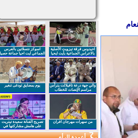
ام
احيدوس فرقة تيزويت الأصلية
اسوكز نتسلاتين بالعرس
بالاعراس الجماعية بأيت ايحيا
الجماعي ايت احيا جماعة حصيا
والي جهة درعة تافيلالت يترأس
يوم بمضايق تودغى تنغير
مراسم الإنصات للخطاب
الملكي السامي بمناسبة
الذكرى27 لعيد العرش المجيد
من سهرات مهرجان افران
تصريح الفنانة سعيدة تيتريت
على هامش مشاركتها في
مهرجان افران
أعمدة الرأي