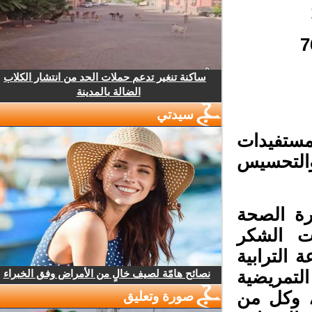
ساكنة تنغير تدعم حملات الحد من انتشار الكلاب
الضالة بالمدينة
سيدتي
تفيدات
التحسيس
رة الصحة
ت الشكر
الترابية
نصائح هامّة لصيف خالٍ من الأمراض وفق الخبراء
لتمريضية
 وكل من
صورة وتعليق