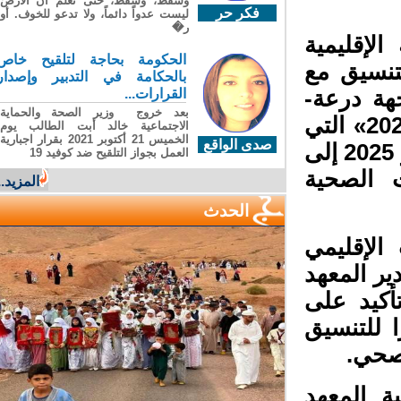
وسقطَ، وسقطَ، حتى تعلّم أن الأرضَ
فكر حر
ليست عدواً دائماً، ولا تدعو للخوف. أو
ر�
إقليمية
الحكومة بحاجة لتلقيح خاص
تنسيق مع
بالحكامة في التدبير وإصدار
القرارات...
هة درعة-
بعد خروج وزير الصحة والحماية
تافيلالت، وذلك في إطار عملية «رعاية 2025–2026» التي
الاجتماعية خالد أبت الطالب يوم
الخميس 21 أكتوبر 2021 بقرار اجبارية
صدى الواقع
أطلقتها الوزارة خلال الفترة الممتدة من 15 نونبر 2025 إلى
العمل بجواز التلقيح ضد كوفيد 19
يات الصحية
المزيد...
الحدث
لإقليمي
ر المعهد
كيد على
 للتنسيق
صحي.
 المعهد