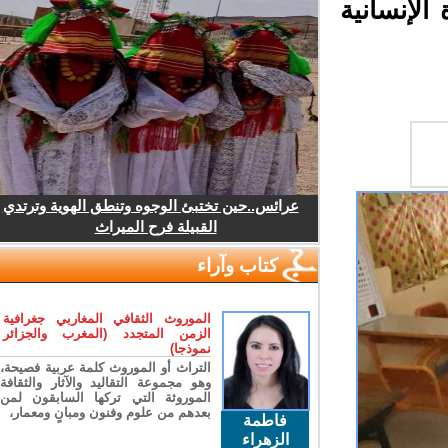
لإنسانية
عرائس..حين تختبئ الوجوه وتنطق الهوية وترتدي
القبيلة فرح الميراث
كتاب وآراء
الموروث الثقافي المغاربي جغرافية
الزمن المتجدد (المغرب والجزائر
نموذجا)
التراث أو الموروث كلمة عربية فصيحة،
وهو مجموعة التقاليد والآثار والثقافة
الموروثة التي تركها السابقون لمن
بعدهم من علوم وفنون ومبانٍ ومعمار،
فاطمة
الزهراء