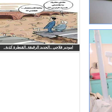
امودير فلاحي ..الحديد الرقيقة..القنطرة كذبة..