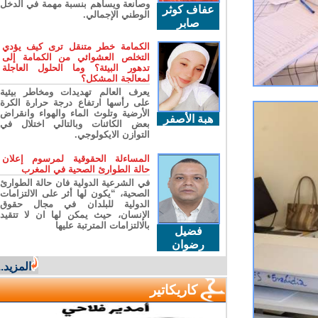
وصانعة ويساهم بنسبة مهمة في الدخل
عفاف كوثر
الوطني الإجمالي.
صابر
الكمامة خطر متنقل ترى كيف يؤدي
التخلص العشوائي من الكمامة إلى
تدهور البيئة؟ وما الحلول العاجلة
لمعالجة المشكل؟
يعرف العالم تهديدات ومخاطر بيئية
على رأسها ارتفاع درجة حرارة الكرة
الأرضية وتلوث الماء والهواء وانقراض
هبة الأصفر
بعض الكائنات وبالتالي اختلال في
التوازن الايكولوجي.
المساءلة الحقوقية لمرسوم إعلان
حالة الطوارئ الصحية في المغرب
في الشرعية الدولية فان حالة الطوارئ
الصحية، “يكون لها أثر على الالتزامات
الدولية للبلدان في مجال حقوق
الإنسان، حيث يمكن لها ان لا تتقيد
بالالتزامات المترتبة عليها
فضيل
رضوان
المزيد...
كاريكاتير