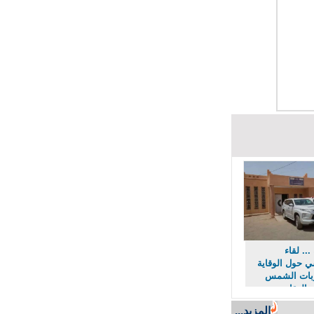
. لقاء
ول الوقاية
ت الشمس
لعقارب
لأفاعي
المزيد...