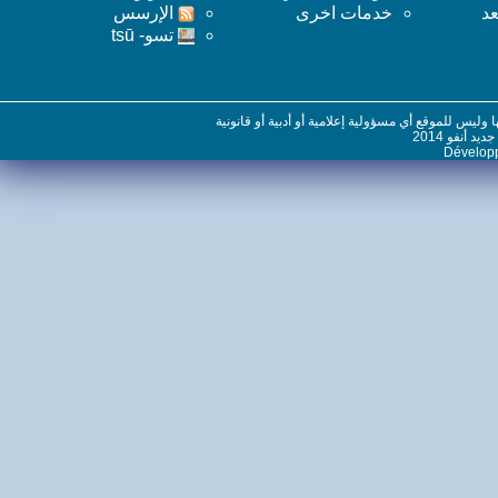
خدمات اخرى
اﻹرسس
تسو- tsū
س للموقع أي مسؤولية إعلامية أو أدبية أو قانونية
نفو 2014
Dévelo