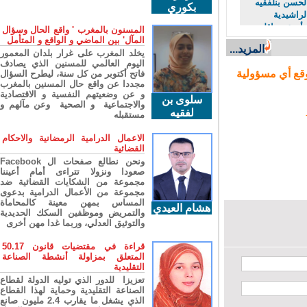
حسن بنلفقيه
بكوري
راشيدية
دعي بإقليم
المسنون بالمغرب ' واقع الحال وسؤال
المآل' بين الماضي و الواقع و المتأمل
المزيد...
يخلد المغرب على غرار بلدان المعمور
اليوم العالمي للمسنين الذي يصادف
ع أي مسؤولية
فاتح أكتوبر من كل سنة، ليطرح السؤال
مجددا عن واقع حال المسنين بالمغرب
و عن وضعيتهم النفسية و الاقتصادية
سلوى بن
والاجتماعية و الصحية وعن مآلهم و
لفقيه
مستقبله
الاعمال الدرامية الرمضانية والاحكام
القضائية
ونحن نطالع صفحات ال Facebook
صعودا ونزولا تتراءى أمام أعيننا
مجموعة من الشكايات القضائية ضد
مجموعة من الأعمال الدرامية بدعوى
المساس بمهن معينة كالمحاماة
هشام العيدي
والتمريض وموظفين السكك الحديدية
والتوثيق العدلي، وربما غدا مهن أخرى
قراءة في مقتضيات قانون 50.17
المتعلق بمزاولة أنشطة الصناعة
التقليدية
تعزيزا للدور الذي توليه الدولة لقطاع
الصناعة التقليدية وحماية لهذا القطاع
الذي يشغل ما يقارب 2.4 مليون صانع