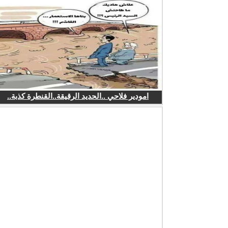
امودير فلاحي ..الحديد الرقيقة..القنطرة كذبة..