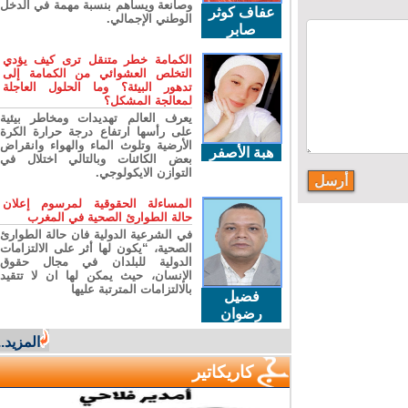
وصانعة ويساهم بنسبة مهمة في الدخل
عفاف كوثر
الوطني الإجمالي.
صابر
الكمامة خطر متنقل ترى كيف يؤدي
التخلص العشوائي من الكمامة إلى
تدهور البيئة؟ وما الحلول العاجلة
لمعالجة المشكل؟
يعرف العالم تهديدات ومخاطر بيئية
على رأسها ارتفاع درجة حرارة الكرة
الأرضية وتلوث الماء والهواء وانقراض
هبة الأصفر
بعض الكائنات وبالتالي اختلال في
التوازن الايكولوجي.
المساءلة الحقوقية لمرسوم إعلان
حالة الطوارئ الصحية في المغرب
في الشرعية الدولية فان حالة الطوارئ
الصحية، “يكون لها أثر على الالتزامات
الدولية للبلدان في مجال حقوق
الإنسان، حيث يمكن لها ان لا تتقيد
بالالتزامات المترتبة عليها
فضيل
رضوان
المزيد...
كاريكاتير