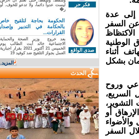
.
وسقطَ، وسقطَ، حتى تعلّم أن الأرضَ
فكر حر
ليست عدواً دائماً، ولا تدعو للخوف. أو
ر�
إلى عدة
الحكومة بحاجة لتلقيح خاص
عن السفر
بالحكامة في التدبير وإصدار
الاكتظاظ
القرارات...
بعد خروج وزير الصحة والحماية
الوطنية
الاجتماعية خالد أبت الطالب يوم
الخميس 21 أكتوبر 2021 بقرار اجبارية
تف أثناء
صدى الواقع
العمل بجواز التلقيح ضد كوفيد 19
مان بشكل
المزيد...
الحدث
عي وروح
السريع،
التشوير،
إرهاق أو
والأضواء
ل السفر