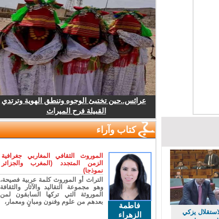
عرائس..حين تختبئ الوجوه وتنطق الهوية وترتدي
القبيلة فرح الميراث
كتاب وآراء
الموروث الثقافي المغاربي جغرافية
الزمن المتجدد (المغرب والجزائر
نموذجا)
التراث أو الموروث كلمة عربية فصيحة،
وهو مجموعة التقاليد والآثار والثقافة
الموروثة التي تركها السابقون لمن
بعدهم من علوم وفنون ومبانٍ ومعمار،
فاطمة
تقلال يزكي
الزهراء