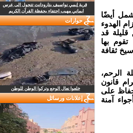
قرية إيمي نواسيف بتارودانت تتحول الى عرس
ايماني مهيب احتفاء بحفظة القرآن الكريم
ل أيضًا
حوارات
م الهدوء
ليلة قد
تقوم بها
يخ ثقافة
 الرحم،
م قانون
خلعوا نعال الوجع وتركوا الوطن للوطن
حفاظ على
إعلانات ورسائل
واء آمنة