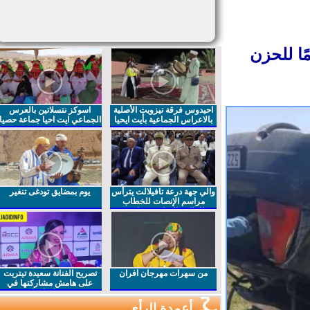
 للحزن
احيدوس فرقة تيزويت الأصلية
اسوكز نتسلاتين بالعرس
بالاعراس الجماعية بأيت ايحيا
الجماعي ايت احيا جماعة حصيا
والي جهة درعة تافيلالت يترأس
يوم بمضايق تودغى تنغير
مراسم الإنصات للخطاب
الملكي السامي بمناسبة
الذكرى27 لعيد العرش المجيد
من سهرات مهرجان افران
تصريح الفنانة سعيدة تيتريت
على هامش مشاركتها في
مهرجان افران
أعمدة الرأي