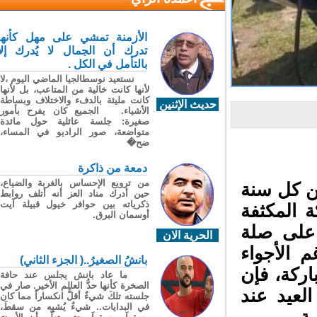
الأزمنة تمشي على مهل كأنها
تدرك أن الجمال لا يُدرك إلا
بالتأمل في الكل .
نستعيد نوسطالجيا الماضي اليوم ،لا
لأنها كانت خالية من المتاعب، بل لأنها
كانت مليئة بالدفء والاختلاف وبساطة
حديث الإثنين
الأشياء. الجميع كان يفرح بأمور
صغيرة: جلسة عائلية حول مائدة
متواضعة، صور الراديو في المساء،
ضح�
دمعة من ذاكرة
من ترويع الإحساس بالغربة والضياع،
 كل سنة
حين أدرك مناد العز أنه أتلف روابط
ذكرياته بين حوافر خيول قبيلة آيت
 المكثفة
أوسمان البرق.
على صلة
الحرية الان
الأجواء
بانشُ الصغيرُ..( الجزء الثاني)
ركة، فإن
ما عاد بانش يجلس عند حافة
الصخرة كأنها حدُّ العالم الأخير. صار في
لعيد عند
جلسته تلكَ شيءٌ أقلُّ انكساراً مما كان
في البدايات.. شيءٌ يُشبِه من سقطَ،