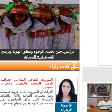
عرائس..حين تختبئ الوجوه وتنطق الهوية وترتدي
القبيلة فرح الميراث
كتاب وآراء
الموروث الثقافي المغاربي جغرافية
الزمن المتجدد (المغرب والجزائر
نموذجا)
التراث أو الموروث كلمة عربية فصيحة،
وهو مجموعة التقاليد والآثار والثقافة
الموروثة التي تركها السابقون لمن
بعدهم من علوم وفنون ومبانٍ ومعمار،
فاطمة
الزهراء