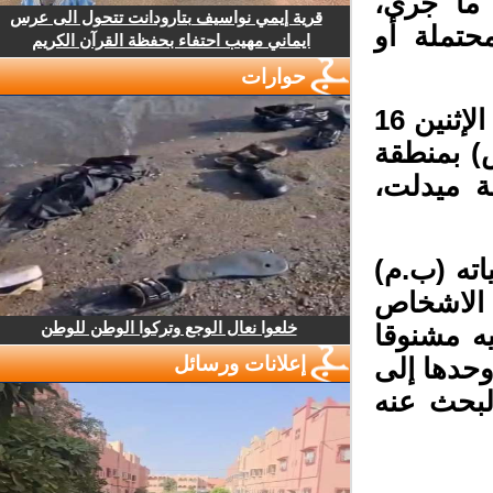
ما جرى،
قرية إيمي نواسيف بتارودانت تتحول الى عرس
ملة أو
ايماني مهيب احتفاء بحفظة القرآن الكريم
حوارات
وكان راعي غنم يبلغ من العمر 15 سنة، قد وُجد، الإثنين 16
 بمنطقة
ة ميدلت،
ته (ب.م)
أحد الاشخاص
خلعوا نعال الوجع وتركوا الوطن للوطن
ه مشنوقا
إعلانات ورسائل
حدها إلى
بحث عنه