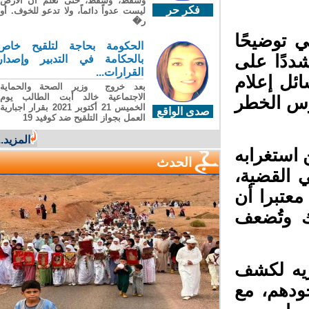
وسقطَ، وسقطَ، حتى تعلّم أن الأرضَ
فكر حر
ليست عدواً دائماً، ولا تدعو للخوف. أو
ر�
توضيحًا
الحكومة بحاجة لتلقيح خاص
دًا على
بالحكامة في التدبير وإصدار
القرارات...
ل إعلام
بعد خروج وزير الصحة والحماية
الاجتماعية خالد أبت الطالب يوم
س الخطر
الخميس 21 أكتوبر 2021 بقرار اجبارية
صدى الواقع
العمل بجواز التلقيح ضد كوفيد 19
المزيد...
استغرابه
الحدث
القضية،
عتبرا أن
 وتُضعف
يه لكشف
دهم، مع