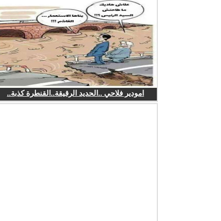
امودير فلاحي ..الحديد الرقيقة..القنطرة كذبة..