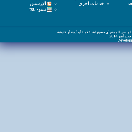
خدمات اخرى
اﻹرسس
تسو- tsū
س للموقع أي مسؤولية إعلامية أو أدبية أو قانونية
نفو 2014
Dévelo