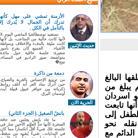
الأزمنة تمشي على مهل كأنها
تدرك أن الجمال لا يُدرك إلا
بالتأمل في الكل .
نستعيد نوسطالجيا الماضي اليوم ،لا
لأنها كانت خالية من المتاعب، بل لأنها
كانت مليئة بالدفء والاختلاف وبساطة
حديث الإثنين
الأشياء. الجميع كان يفرح بأمور
صغيرة: جلسة عائلية حول مائدة
متواضعة، صور الراديو في المساء،
ضح�
دمعة من ذاكرة
 البالغ
من ترويع الإحساس بالغربة والضياع،
حين أدرك مناد العز أنه أتلف روابط
يبلغ من
ذكرياته بين حوافر خيول قبيلة آيت
أوسمان البرق.
و اسردان
الحرية الان
ها تابعت
لطفل إلى
بانشُ الصغيرُ..( الجزء الثاني)
ما عاد بانش يجلس عند حافة
قله نحو
الصخرة كأنها حدُّ العالم الأخير. صار في
جلسته تلكَ شيءٌ أقلُّ انكساراً مما كان
لدائم مع
في البدايات.. شيءٌ يُشبِه من سقطَ،