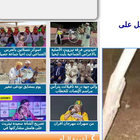
ل على
احيدوس فرقة تيزويت الأصلية
اسوكز نتسلاتين بالعرس
بالاعراس الجماعية بأيت ايحيا
الجماعي ايت احيا جماعة حصيا
والي جهة درعة تافيلالت يترأس
يوم بمضايق تودغى تنغير
مراسم الإنصات للخطاب
الملكي السامي بمناسبة
الذكرى27 لعيد العرش المجيد
من سهرات مهرجان افران
تصريح الفنانة سعيدة تيتريت
على هامش مشاركتها في
مهرجان افران
أعمدة الرأي