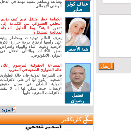
وصانعة ويساهم بنسبة مهمة في الدخل
عفاف كوثر
الوطني الإجمالي.
صابر
الكمامة خطر متنقل ترى كيف يؤدي
التخلص العشوائي من الكمامة إلى
تدهور البيئة؟ وما الحلول العاجلة
لمعالجة المشكل؟
يعرف العالم تهديدات ومخاطر بيئية
على رأسها ارتفاع درجة حرارة الكرة
الأرضية وتلوث الماء والهواء وانقراض
هبة الأصفر
بعض الكائنات وبالتالي اختلال في
التوازن الايكولوجي.
المساءلة الحقوقية لمرسوم إعلان
حالة الطوارئ الصحية في المغرب
في الشرعية الدولية فان حالة الطوارئ
الصحية، “يكون لها أثر على الالتزامات
الدولية للبلدان في مجال حقوق
الإنسان، حيث يمكن لها ان لا تتقيد
بالالتزامات المترتبة عليها
فضيل
رضوان
المزيد...
كاريكاتير