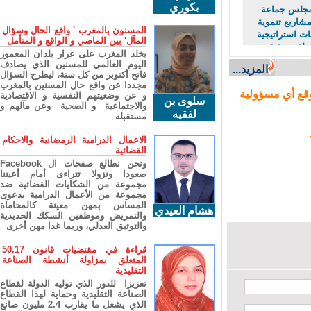
بكوري
لس جماعة
اريع تنموية
المسنون بالمغرب ' واقع الحال وسؤال
استراتيجية
المآل' بين الماضي و الواقع و المتأمل
لة وتحقيق
يخلد المغرب على غرار بلدان المعمور
اقتصادي
اليوم العالمي للمسنين الذي يصادف
المزيد...
فاتح أكتوبر من كل سنة، ليطرح السؤال
مجددا عن واقع حال المسنين بالمغرب
ع أي مسؤولية
و عن وضعيتهم النفسية و الاقتصادية
سلوى بن
والاجتماعية و الصحية وعن مآلهم و
لفقيه
مستقبله
الاعمال الدرامية الرمضانية والاحكام
القضائية
ونحن نطالع صفحات ال Facebook
صعودا ونزولا تتراءى أمام أعيننا
مجموعة من الشكايات القضائية ضد
مجموعة من الأعمال الدرامية بدعوى
المساس بمهن معينة كالمحاماة
هشام العيدي
والتمريض وموظفين السكك الحديدية
والتوثيق العدلي، وربما غدا مهن أخرى
قراءة في مقتضيات قانون 50.17
المتعلق بمزاولة أنشطة الصناعة
التقليدية
تعزيزا للدور الذي توليه الدولة لقطاع
الصناعة التقليدية وحماية لهذا القطاع
الذي يشغل ما يقارب 2.4 مليون صانع