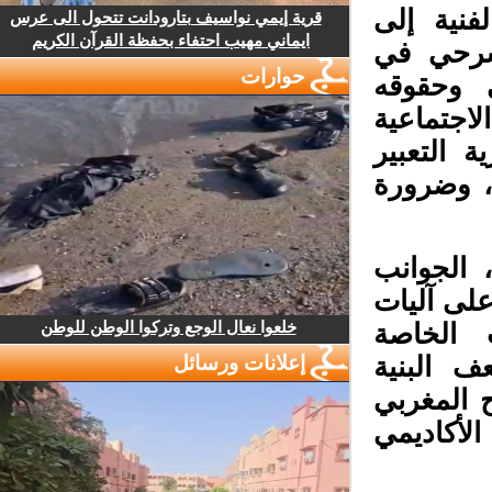
فنية إلى
قرية إيمي نواسيف بتارودانت تتحول الى عرس
ايماني مهيب احتفاء بحفظة القرآن الكريم
سرحي في
حوارات
وحقوقه
جتماعية
التعبير
 وضرورة
الجوانب
لى آليات
خلعوا نعال الوجع وتركوا الوطن للوطن
 الخاصة
 البنية
إعلانات ورسائل
 المغربي
لأكاديمي