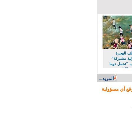
 الهجرة
 مشتركة”
“تحمل دوما
ا” (مصدر
المزيد...
ع أي مسؤولية