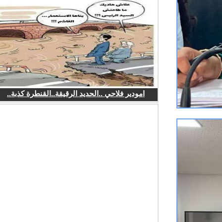
امودير فلاحي ..الحديد الرقيقة..القنطرة كذبة..