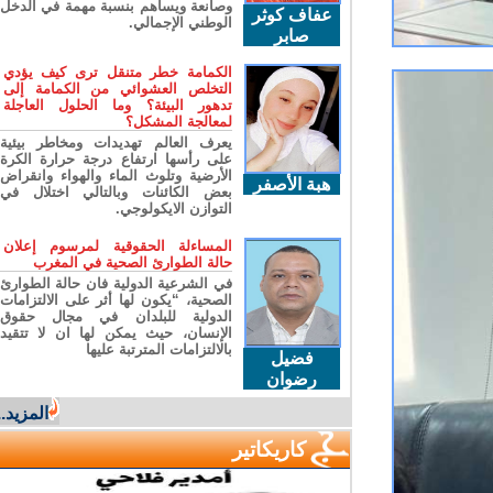
وصانعة ويساهم بنسبة مهمة في الدخل
عفاف كوثر
الوطني الإجمالي.
صابر
الكمامة خطر متنقل ترى كيف يؤدي
التخلص العشوائي من الكمامة إلى
تدهور البيئة؟ وما الحلول العاجلة
لمعالجة المشكل؟
يعرف العالم تهديدات ومخاطر بيئية
على رأسها ارتفاع درجة حرارة الكرة
الأرضية وتلوث الماء والهواء وانقراض
هبة الأصفر
بعض الكائنات وبالتالي اختلال في
التوازن الايكولوجي.
المساءلة الحقوقية لمرسوم إعلان
حالة الطوارئ الصحية في المغرب
في الشرعية الدولية فان حالة الطوارئ
الصحية، “يكون لها أثر على الالتزامات
الدولية للبلدان في مجال حقوق
الإنسان، حيث يمكن لها ان لا تتقيد
بالالتزامات المترتبة عليها
فضيل
رضوان
المزيد...
كاريكاتير