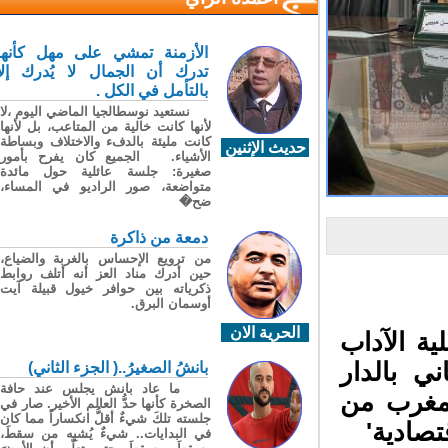
الأزمنة تمشي على مهل كأنها
تدرك أن الجمال لا يُدرك إلا
بالتأمل في الكل .
نستعيد نوسطالجيا الماضي اليوم ،لا
لأنها كانت خالية من المتاعب، بل لأنها
كانت مليئة بالدفء والاختلاف وبساطة
حديث الإثنين
الأشياء. الجميع كان يفرح بأمور
صغيرة: جلسة عائلية حول مائدة
متواضعة، صور الراديو في المساء،
ضح�
دمعة من ذاكرة
من ترويع الإحساس بالغربة والضياع،
حين أدرك مناد العز أنه أتلف روابط
ذكرياته بين حوافر خيول قبيلة آيت
أوسمان البرق.
الحرية الان
ة الآداب
ي بالدار
بانشُ الصغيرُ..( الجزء الثاني)
ما عاد بانش يجلس عند حافة
مغرب من
الصخرة كأنها حدُّ العالم الأخير. صار في
جلسته تلكَ شيءٌ أقلُّ انكساراً مما كان
تصادية'
في البدايات.. شيءٌ يُشبِه من سقطَ،