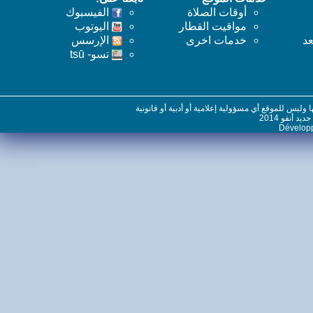
أوقات الصلاة
الفيسبوك
مواقيت القطار
اليوتوب
خدمات اخرى
اﻹرسس
تسو- tsū
س للموقع أي مسؤولية إعلامية أو أدبية أو قانونية
نفو 2014
Dévelo