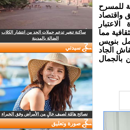
ة للمسرح
ق واقتصاد
لاعتبار
افية مما
ساكنة تنغير تدعم حملات الحد من انتشار الكلاب
الضالة بالمدينة
مل بنويس
سيدتي
اش الجاد
بالجمال
نصائح هامّة لصيف خالٍ من الأمراض وفق الخبراء
صورة وتعليق