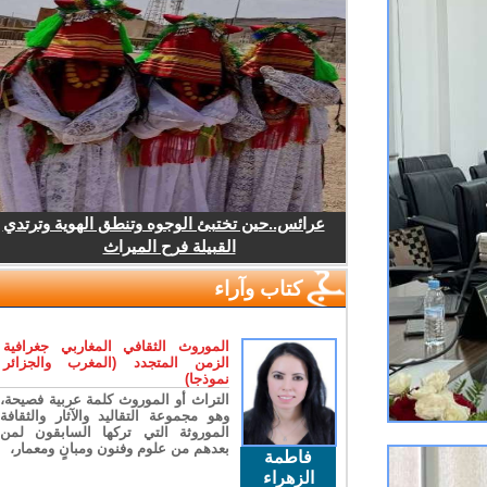
عرائس..حين تختبئ الوجوه وتنطق الهوية وترتدي
القبيلة فرح الميراث
كتاب وآراء
الموروث الثقافي المغاربي جغرافية
الزمن المتجدد (المغرب والجزائر
نموذجا)
التراث أو الموروث كلمة عربية فصيحة،
وهو مجموعة التقاليد والآثار والثقافة
الموروثة التي تركها السابقون لمن
بعدهم من علوم وفنون ومبانٍ ومعمار،
فاطمة
الزهراء