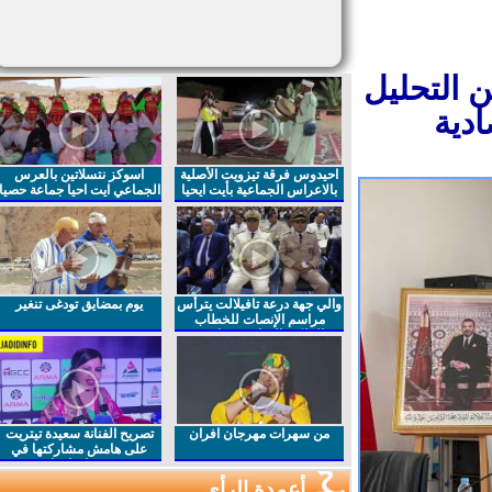
 التحليل
دية
احيدوس فرقة تيزويت الأصلية
اسوكز نتسلاتين بالعرس
بالاعراس الجماعية بأيت ايحيا
الجماعي ايت احيا جماعة حصيا
والي جهة درعة تافيلالت يترأس
يوم بمضايق تودغى تنغير
مراسم الإنصات للخطاب
الملكي السامي بمناسبة
الذكرى27 لعيد العرش المجيد
من سهرات مهرجان افران
تصريح الفنانة سعيدة تيتريت
على هامش مشاركتها في
مهرجان افران
أعمدة الرأي