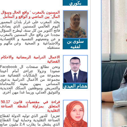
بكوري
المسنون بالمغرب ' واقع الحال وسؤال
المآل' بين الماضي و الواقع و المتأمل
يخلد المغرب على غرار بلدان المعمور
اليوم العالمي للمسنين الذي يصادف
فاتح أكتوبر من كل سنة، ليطرح السؤال
مجددا عن واقع حال المسنين بالمغرب
و عن وضعيتهم النفسية و الاقتصادية
سلوى بن
والاجتماعية و الصحية وعن مآلهم و
لفقيه
مستقبله
الاعمال الدرامية الرمضانية والاحكام
القضائية
ونحن نطالع صفحات ال Facebook
صعودا ونزولا تتراءى أمام أعيننا
مجموعة من الشكايات القضائية ضد
مجموعة من الأعمال الدرامية بدعوى
المساس بمهن معينة كالمحاماة
هشام العيدي
والتمريض وموظفين السكك الحديدية
والتوثيق العدلي، وربما غدا مهن أخرى
قراءة في مقتضيات قانون 50.17
المتعلق بمزاولة أنشطة الصناعة
التقليدية
تعزيزا للدور الذي توليه الدولة لقطاع
الصناعة التقليدية وحماية لهذا القطاع
الذي يشغل ما يقارب 2.4 مليون صانع