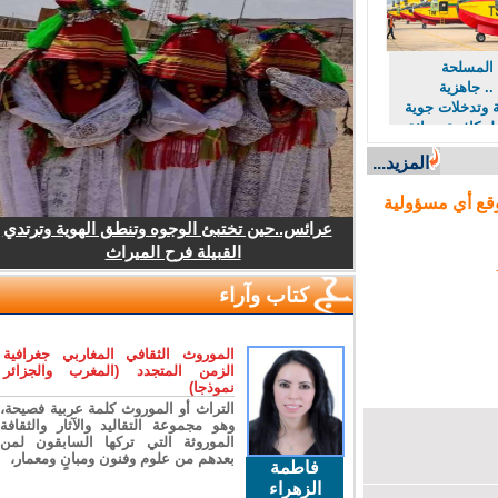
 المسلحة
.. جاهزية
ة وتدخلات جوية
لمكافحة حرائق
المزيد...
وقع أي مسؤولية
عرائس..حين تختبئ الوجوه وتنطق الهوية وترتدي
القبيلة فرح الميراث
كتاب وآراء
الموروث الثقافي المغاربي جغرافية
الزمن المتجدد (المغرب والجزائر
نموذجا)
التراث أو الموروث كلمة عربية فصيحة،
وهو مجموعة التقاليد والآثار والثقافة
الموروثة التي تركها السابقون لمن
بعدهم من علوم وفنون ومبانٍ ومعمار،
فاطمة
الزهراء