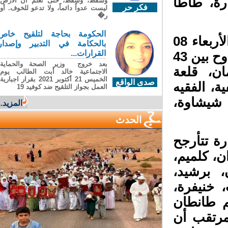
رة، طاطا
وسقطَ، وسقطَ، حتى تعلّم أن الأرضَ
فكر حر
ليست عدواً دائماً، ولا تدعو للخوف. أو
ر�
الحكومة بحاجة لتلقيح خاص
كما أضافت النشرة أن يومي الثلاثاء 07 يوليوز والأربعاء 08
بالحكامة في التدبير وإصدار
القرارات...
يوليوز 2026 سيشهدان درجات حرارة مرتفعة تتراوح بين 43
بعد خروج وزير الصحة والحماية
ن، قلعة
الاجتماعية خالد أبت الطالب يوم
الخميس 21 أكتوبر 2021 بقرار اجبارية
صدى الواقع
ة، الفقيه
العمل بجواز التلقيح ضد كوفيد 19
شيشاوة،
المزيد..
الحدث
ة تتأرجح
زان، كلميم،
، برشيد،
 خنيفرة،
م طانطان
لمرتقب أن