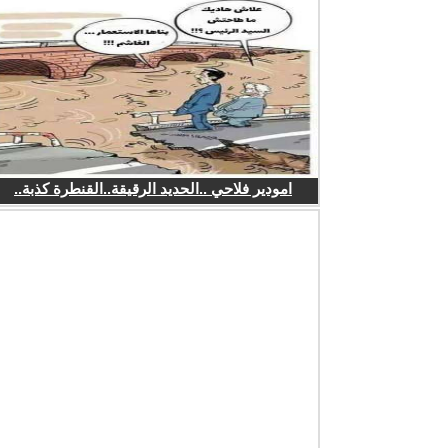
امودير فلاحي ..الحديد الرقيقة..القنطرة كذبة..