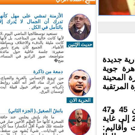
الأزمنة تمشي على مهل كأنها
تدرك أن الجمال لا يُدرك إلا
بالتأمل في الكل .
نستعيد نوسطالجيا الماضي اليوم ،لا
لأنها كانت خالية من المتاعب، بل لأنها
كانت مليئة بالدفء والاختلاف وبساطة
حديث الإثنين
الأشياء. الجميع كان يفرح بأمور
صغيرة: جلسة عائلية حول مائدة
متواضعة، صور الراديو في المساء،
رية جديدة
ضح�
هرة جوية
دمعة من ذاكرة
 المحينة
من ترويع الإحساس بالغربة والضياع،
حين أدرك مناد العز أنه أتلف روابط
الحرارة المرتقبة
ذكرياته بين حوافر خيول قبيلة آيت
أوسمان البرق.
الحرية الان
وتوقعت النشرة أن تتراوح درجات الحرارة بين 45 و47
بانشُ الصغيرُ..( الجزء الثاني)
درجة مئوية ابتداءً من يوم الثلاثاء 07 يوليوز 2026 إلى غاية
ما عاد بانش يجلس عند حافة
الصخرة كأنها حدُّ العالم الأخير. صار في
ي عمالات وأقاليم:
جلسته تلكَ شيءٌ أقلُّ انكساراً مما كان
في البدايات.. شيءٌ يُشبِه من سقطَ،