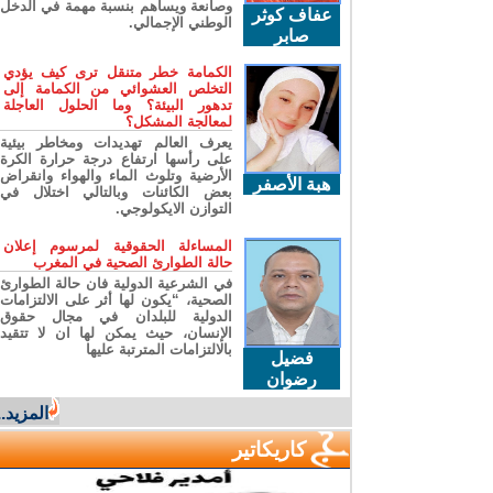
وصانعة ويساهم بنسبة مهمة في الدخل
عفاف كوثر
الوطني الإجمالي.
صابر
الكمامة خطر متنقل ترى كيف يؤدي
التخلص العشوائي من الكمامة إلى
تدهور البيئة؟ وما الحلول العاجلة
لمعالجة المشكل؟
يعرف العالم تهديدات ومخاطر بيئية
على رأسها ارتفاع درجة حرارة الكرة
الأرضية وتلوث الماء والهواء وانقراض
هبة الأصفر
بعض الكائنات وبالتالي اختلال في
التوازن الايكولوجي.
المساءلة الحقوقية لمرسوم إعلان
حالة الطوارئ الصحية في المغرب
في الشرعية الدولية فان حالة الطوارئ
الصحية، “يكون لها أثر على الالتزامات
الدولية للبلدان في مجال حقوق
الإنسان، حيث يمكن لها ان لا تتقيد
بالالتزامات المترتبة عليها
فضيل
رضوان
المزيد..
كاريكاتير