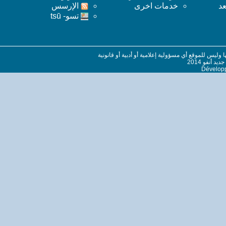
عد
خدمات اخرى
اﻹرسس
تسو- tsū
ليس للموقع أي مسؤولية إعلامية أو أدبية أو قانونية
 أنفو 2014
Dévelop