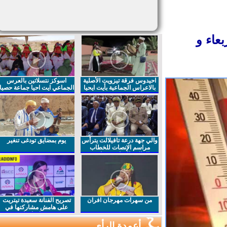
 يومي الاربعاء و
احيدوس فرقة تيزويت الأصلية
اسوكز نتسلاتين بالعرس
بالاعراس الجماعية بأيت ايحيا
الجماعي ايت احيا جماعة حصيا
والي جهة درعة تافيلالت يترأس
يوم بمضايق تودغى تنغير
مراسم الإنصات للخطاب
الملكي السامي بمناسبة
الذكرى27 لعيد العرش المجيد
من سهرات مهرجان افران
تصريح الفنانة سعيدة تيتريت
على هامش مشاركتها في
مهرجان افران
أعمدة الرأي