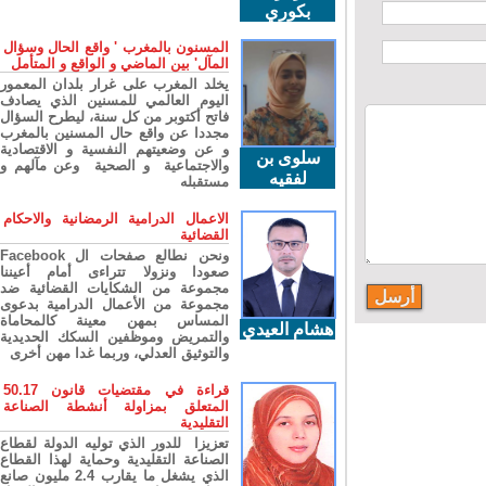
بكوري
المسنون بالمغرب ' واقع الحال وسؤال
المآل' بين الماضي و الواقع و المتأمل
يخلد المغرب على غرار بلدان المعمور
اليوم العالمي للمسنين الذي يصادف
فاتح أكتوبر من كل سنة، ليطرح السؤال
مجددا عن واقع حال المسنين بالمغرب
و عن وضعيتهم النفسية و الاقتصادية
سلوى بن
والاجتماعية و الصحية وعن مآلهم و
لفقيه
مستقبله
الاعمال الدرامية الرمضانية والاحكام
القضائية
ونحن نطالع صفحات ال Facebook
صعودا ونزولا تتراءى أمام أعيننا
مجموعة من الشكايات القضائية ضد
مجموعة من الأعمال الدرامية بدعوى
المساس بمهن معينة كالمحاماة
هشام العيدي
والتمريض وموظفين السكك الحديدية
والتوثيق العدلي، وربما غدا مهن أخرى
قراءة في مقتضيات قانون 50.17
المتعلق بمزاولة أنشطة الصناعة
التقليدية
تعزيزا للدور الذي توليه الدولة لقطاع
الصناعة التقليدية وحماية لهذا القطاع
الذي يشغل ما يقارب 2.4 مليون صانع