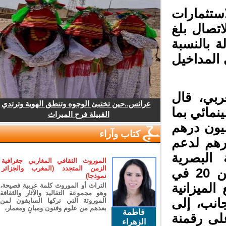
ستثمارات
ئل الاتصال بلغ
الة بالنسبة
المداخيل
بي، قال
عرائس..حين تختبئ الوجوه وتنطق الهوية وترتدي
نمائي بما
القبيلة فرح الميراث
مليون درهم موزعة على 75 مليون درهم
كتاب وآراء
ي، و116 مليون درهم لدعم
 البصرية
الموروث الثقافي المغاربي جغرافية
الزمن المتجدد (المغرب والجزائر
بالمغرب بعد رفع نسبة دعم الإنتاج الأجنبي من 20 في
نموذجا)
 الميزانية
التراث أو الموروث كلمة عربية فصيحة،
وهو مجموعة التقاليد والآثار والثقافة
نب، إلى
الموروثة التي تركها السابقون لمن
بعدهم من علوم وفنون ومبانٍ ومعمار،
فاطمة
لى رقمنة
الزهراء