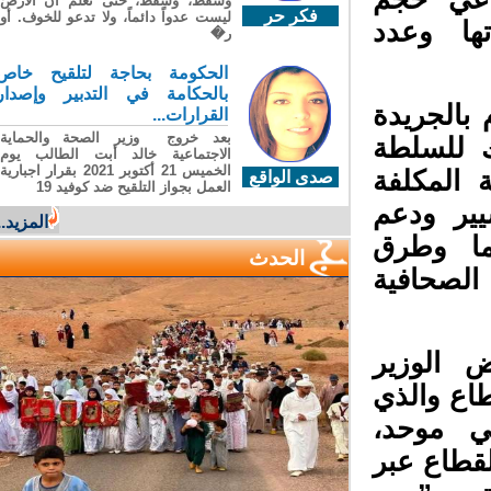
وسقطَ، وسقطَ، حتى تعلّم أن الأرضَ
فكر حر
ليست عدواً دائماً، ولا تدعو للخوف. أو
ها وعدد
ر�
الحكومة بحاجة لتلقيح خاص
بالحكامة في التدبير وإصدار
الجريدة
القرارات...
بعد خروج وزير الصحة والحماية
 للسلطة
الاجتماعية خالد أبت الطالب يوم
الخميس 21 أكتوبر 2021 بقرار اجبارية
المكلفة
صدى الواقع
العمل بجواز التلقيح ضد كوفيد 19
ير ودعم
المزيد...
ما وطرق
الحدث
لصحافية
الوزير
ع والذي
موحد،
طاع عبر