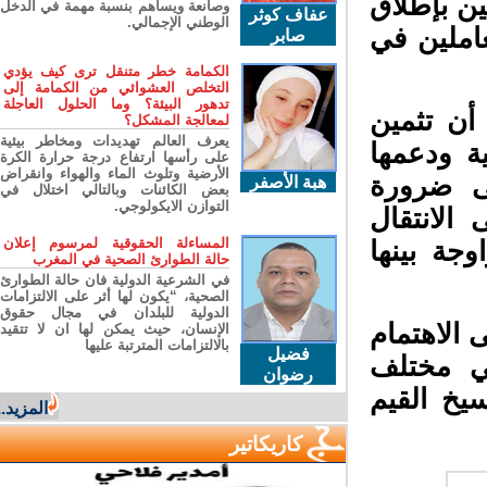
ن بإطلاق
وصانعة ويساهم بنسبة مهمة في الدخل
عفاف كوثر
الوطني الإجمالي.
املين في
صابر
الكمامة خطر متنقل ترى كيف يؤدي
التخلص العشوائي من الكمامة إلى
تدهور البيئة؟ وما الحلول العاجلة
أن تثمين
لمعالجة المشكل؟
يعرف العالم تهديدات ومخاطر بيئية
ة ودعمها
على رأسها ارتفاع درجة حرارة الكرة
الأرضية وتلوث الماء والهواء وانقراض
ى ضرورة
هبة الأصفر
بعض الكائنات وبالتالي اختلال في
التوازن الايكولوجي.
لانتقال
المساءلة الحقوقية لمرسوم إعلان
جة بينها
حالة الطوارئ الصحية في المغرب
في الشرعية الدولية فان حالة الطوارئ
الصحية، “يكون لها أثر على الالتزامات
الدولية للبلدان في مجال حقوق
 الاهتمام
الإنسان، حيث يمكن لها ان لا تتقيد
بالالتزامات المترتبة عليها
فضيل
ي مختلف
رضوان
يخ القيم
المزيد...
كاريكاتير