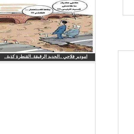
امودير فلاحي ..الحديد الرقيقة..القنطرة كذبة..