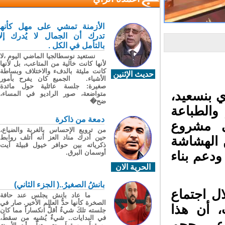
الأزمنة تمشي على مهل كأنها
تدرك أن الجمال لا يُدرك إلا
بالتأمل في الكل .
نستعيد نوسطالجيا الماضي اليوم ،لا
لأنها كانت خالية من المتاعب، بل لأنها
كانت مليئة بالدفء والاختلاف وبساطة
حديث الإثنين
الأشياء. الجميع كان يفرح بأمور
صغيرة: جلسة عائلية حول مائدة
 بنسعيد،
متواضعة، صور الراديو في المساء،
ضح�
الطباعة
دمعة من ذاكرة
 مشروع
من ترويع الإحساس بالغربة والضياع،
حين أدرك مناد العز أنه أتلف روابط
 من الهشاشة
ذكرياته بين حوافر خيول قبيلة آيت
أوسمان البرق.
دعم بناء
الحرية الان
بانشُ الصغيرُ..( الجزء الثاني)
ل اجتماع
ما عاد بانش يجلس عند حافة
الصخرة كأنها حدُّ العالم الأخير. صار في
، أن هذا
جلسته تلكَ شيءٌ أقلُّ انكساراً مما كان
في البدايات.. شيءٌ يُشبِه من سقطَ،
عي حجم