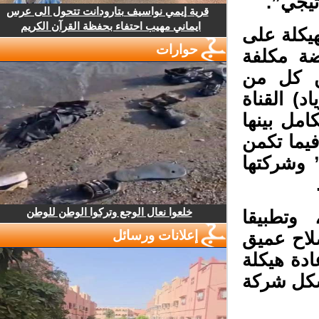
يجي”.
قرية إيمي نواسيف بتارودانت تتحول الى عرس
ايماني مهيب احتفاء بحفظة القرآن الكريم
هيكلة على
حوارات
ة مكلفة
 كل من
) القناة
ق تكامل بينها
ما تكمن
نية في دمج شركة “إذاعة ميدي1 ” وشركتها
خلعوا نعال الوجع وتركوا الوطن للوطن
وتطبيقا
إعلانات ورسائل
لاح عميق
دة هيكلة
كل شركة