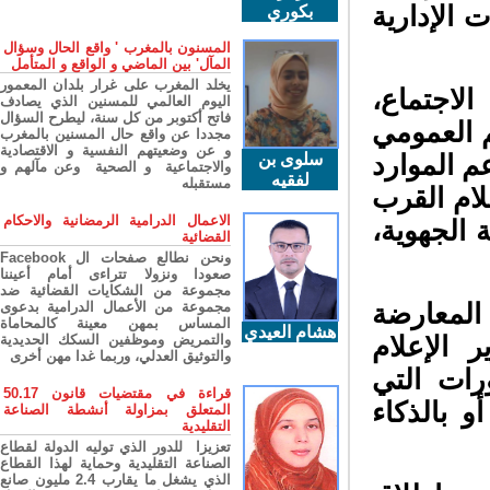
الإدارية
بكوري
المسنون بالمغرب ' واقع الحال وسؤال
المآل' بين الماضي و الواقع و المتأمل
يخلد المغرب على غرار بلدان المعمور
لاجتماع،
اليوم العالمي للمسنين الذي يصادف
فاتح أكتوبر من كل سنة، ليطرح السؤال
 العمومي
مجددا عن واقع حال المسنين بالمغرب
و عن وضعيتهم النفسية و الاقتصادية
سلوى بن
 الموارد
والاجتماعية و الصحية وعن مآلهم و
لفقيه
مستقبله
ام القرب
الاعمال الدرامية الرمضانية والاحكام
لجهوية،
القضائية
ونحن نطالع صفحات ال Facebook
صعودا ونزولا تتراءى أمام أعيننا
مجموعة من الشكايات القضائية ضد
مجموعة من الأعمال الدرامية بدعوى
لمعارضة
المساس بمهن معينة كالمحاماة
هشام العيدي
والتمريض وموظفين السكك الحديدية
الإعلام
والتوثيق العدلي، وربما غدا مهن أخرى
ات التي
قراءة في مقتضيات قانون 50.17
 بالذكاء
المتعلق بمزاولة أنشطة الصناعة
التقليدية
تعزيزا للدور الذي توليه الدولة لقطاع
الصناعة التقليدية وحماية لهذا القطاع
الذي يشغل ما يقارب 2.4 مليون صانع