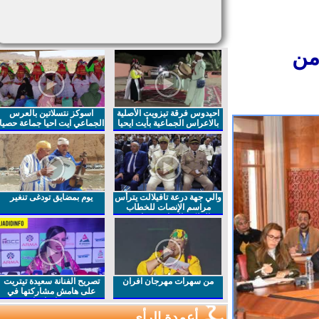
من
احيدوس فرقة تيزويت الأصلية
اسوكز نتسلاتين بالعرس
بالاعراس الجماعية بأيت ايحيا
الجماعي ايت احيا جماعة حصيا
والي جهة درعة تافيلالت يترأس
يوم بمضايق تودغى تنغير
مراسم الإنصات للخطاب
الملكي السامي بمناسبة
الذكرى27 لعيد العرش المجيد
من سهرات مهرجان افران
تصريح الفنانة سعيدة تيتريت
على هامش مشاركتها في
مهرجان افران
أعمدة الرأي