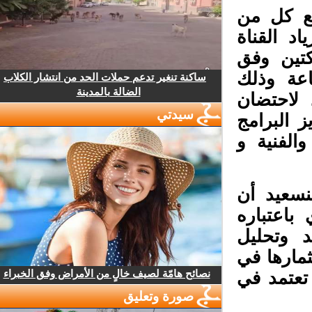
ع كل من
د القناة
تين وفق
عة وذلك
ساكنة تنغير تدعم حملات الحد من انتشار الكلاب
الضالة بالمدينة
لاحتضان
سيدتي
 البرامج
الفنية و
سعيد أن
اعتباره
 وتحليل
مارها في
نصائح هامّة لصيف خالٍ من الأمراض وفق الخبراء
تعتمد في
صورة وتعليق