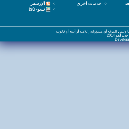
خدمات اخرى
اﻹرسس
تسو- tsū
س للموقع أي مسؤولية إعلامية أو أدبية أو قانونية
نفو 2014
Dévelo