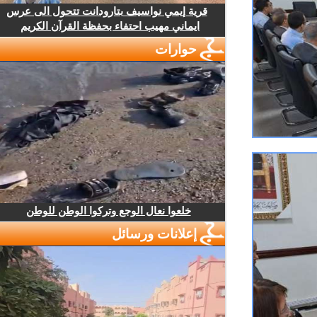
قرية إيمي نواسيف بتارودانت تتحول الى عرس
ايماني مهيب احتفاء بحفظة القرآن الكريم
حوارات
خلعوا نعال الوجع وتركوا الوطن للوطن
إعلانات ورسائل