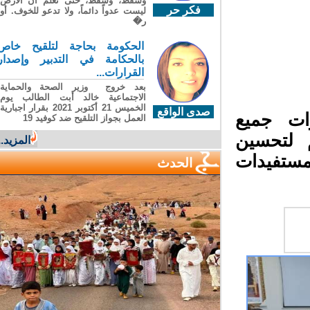
وسقطَ، وسقطَ، حتى تعلّم أن الأرضَ
فكر حر
ليست عدواً دائماً، ولا تدعو للخوف. أو
ر�
الحكومة بحاجة لتلقيح خاص
بالحكامة في التدبير وإصدار
القرارات...
بعد خروج وزير الصحة والحماية
الاجتماعية خالد أبت الطالب يوم
الخميس 21 أكتوبر 2021 بقرار اجبارية
صدى الواقع
ت جميع
العمل بجواز التلقيح ضد كوفيد 19
 لتحسين
المزيد...
ستفيدات
الحدث