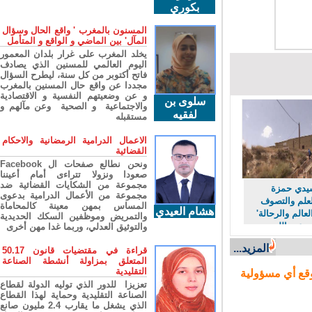
بكوري
المسنون بالمغرب ' واقع الحال وسؤال
المآل' بين الماضي و الواقع و المتأمل
يخلد المغرب على غرار بلدان المعمور
اليوم العالمي للمسنين الذي يصادف
فاتح أكتوبر من كل سنة، ليطرح السؤال
مجددا عن واقع حال المسنين بالمغرب
و عن وضعيتهم النفسية و الاقتصادية
سلوى بن
والاجتماعية و الصحية وعن مآلهم و
لفقيه
مستقبله
الاعمال الدرامية الرمضانية والاحكام
القضائية
ونحن نطالع صفحات ال Facebook
صعودا ونزولا تتراءى أمام أعيننا
مجموعة من الشكايات القضائية ضد
دي حمزة
مجموعة من الأعمال الدرامية بدعوى
لم والتصوف
المساس بمهن معينة كالمحاماة
هشام العيدي
لم والرحالة'
والتمريض وموظفين السكك الحديدية
عبد الله
والتوثيق العدلي، وربما غدا مهن أخرى
المزيد...
قراءة في مقتضيات قانون 50.17
المتعلق بمزاولة أنشطة الصناعة
التقليدية
ع أي مسؤولية
تعزيزا للدور الذي توليه الدولة لقطاع
الصناعة التقليدية وحماية لهذا القطاع
الذي يشغل ما يقارب 2.4 مليون صانع