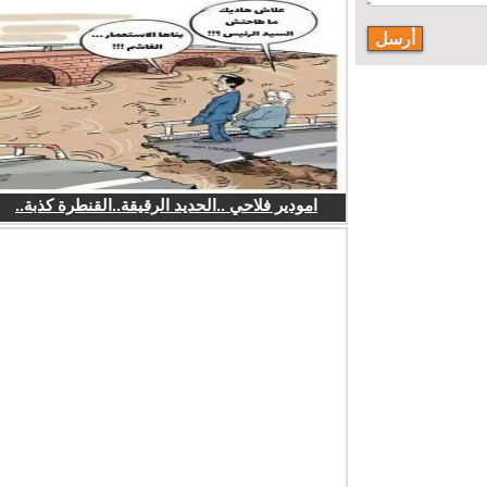
امودير فلاحي ..الحديد الرقيقة..القنطرة كذبة..