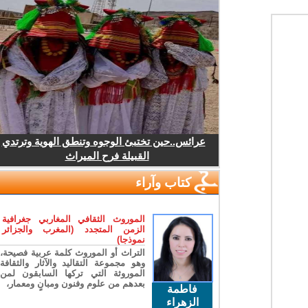
عرائس..حين تختبئ الوجوه وتنطق الهوية وترتدي
القبيلة فرح الميراث
كتاب وآراء
الموروث الثقافي المغاربي جغرافية
الزمن المتجدد (المغرب والجزائر
نموذجا)
التراث أو الموروث كلمة عربية فصيحة،
وهو مجموعة التقاليد والآثار والثقافة
الموروثة التي تركها السابقون لمن
بعدهم من علوم وفنون ومبانٍ ومعمار،
فاطمة
الزهراء