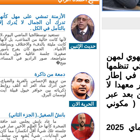
الأزمنة تمشي على مهل كأنها
تدرك أن الجمال لا يُدرك إلا
بالتأمل في الكل .
نستعيد نوسطالجيا الماضي اليوم ،لا
لأنها كانت خالية من المتاعب، بل لأنها
كانت مليئة بالدفء والاختلاف وبساطة
حديث الإثنين
الأشياء. الجميع كان يفرح بأمور
صغيرة: جلسة عائلية حول مائدة
كز الجهوي لمهن
متواضعة، صور الراديو في المساء،
ضح�
ي تنظمها
 في إطار
دمعة من ذاكرة
من ترويع الإحساس بالغربة والضياع،
معهدا لا
حين أدرك مناد العز أنه أتلف روابط
ذكرياته بين حوافر خيول قبيلة آيت
 بعد عبر
أوسمان البرق.
( مكوني
الحرية الان
بانشُ الصغيرُ..( الجزء الثاني)
ما عاد بانش يجلس عند حافة
وتستمر هذه الدورات التكوينية الى غاية 26 ماي 2025
الصخرة كأنها حدُّ العالم الأخير. صار في
جلسته تلكَ شيءٌ أقلُّ انكساراً مما كان
في البدايات.. شيءٌ يُشبِه من سقطَ،