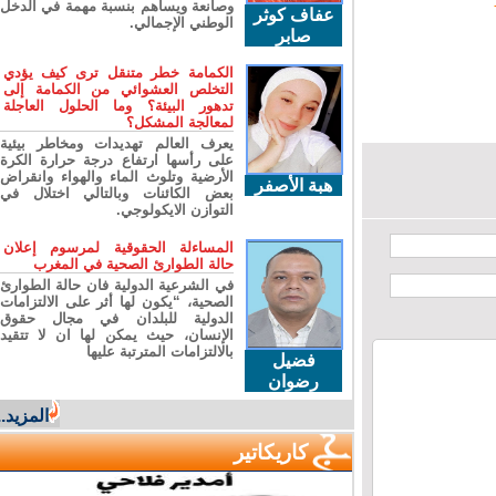
وصانعة ويساهم بنسبة مهمة في الدخل
عفاف كوثر
الوطني الإجمالي.
صابر
الكمامة خطر متنقل ترى كيف يؤدي
التخلص العشوائي من الكمامة إلى
تدهور البيئة؟ وما الحلول العاجلة
لمعالجة المشكل؟
يعرف العالم تهديدات ومخاطر بيئية
على رأسها ارتفاع درجة حرارة الكرة
الأرضية وتلوث الماء والهواء وانقراض
هبة الأصفر
بعض الكائنات وبالتالي اختلال في
التوازن الايكولوجي.
المساءلة الحقوقية لمرسوم إعلان
حالة الطوارئ الصحية في المغرب
في الشرعية الدولية فان حالة الطوارئ
الصحية، “يكون لها أثر على الالتزامات
الدولية للبلدان في مجال حقوق
الإنسان، حيث يمكن لها ان لا تتقيد
بالالتزامات المترتبة عليها
فضيل
رضوان
المزيد...
كاريكاتير