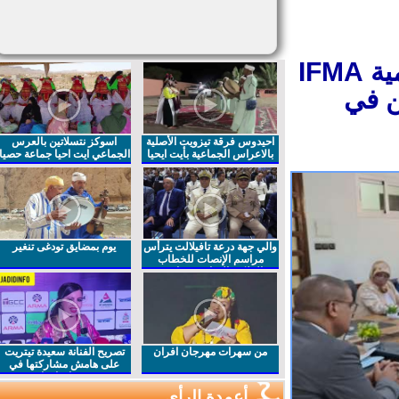
الرشيدية..معهد التكوين في مهن محاربة الامية IFMA
 في
احيدوس فرقة تيزويت الأصلية
اسوكز نتسلاتين بالعرس
بالاعراس الجماعية بأيت ايحيا
الجماعي ايت احيا جماعة حصيا
والي جهة درعة تافيلالت يترأس
يوم بمضايق تودغى تنغير
مراسم الإنصات للخطاب
الملكي السامي بمناسبة
الذكرى27 لعيد العرش المجيد
من سهرات مهرجان افران
تصريح الفنانة سعيدة تيتريت
على هامش مشاركتها في
مهرجان افران
أعمدة الرأي