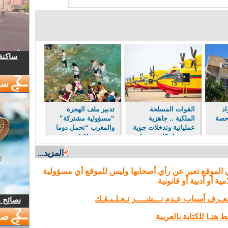
ساكنة 
سي
اد
القوات المسلحة
تدبير ملف الهجرة
 حصة
الملكية .. جاهزية
“مسؤولية مشتركة”
عملياتية وتدخلات جوية
والمغرب “تحمل دوما
منسقة لمكافحة حرائق
نصيبه منها” (مصدر
نقل
الغابات
حكومي)
المزيد...
نقل
 الموقع تعبر عن رأي أصحابها وليس للموقع أي مسؤولية
مية أو أدبية أو قانونية
تـعـرف أسباب عـدم نـــشــــر تـعـلـيـقـك
نصائح 
صو
 هنـا للكتابة بالعربية