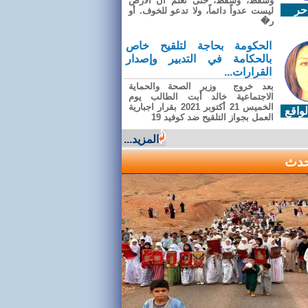
وسقطَ، وسقطَ، حتى تعلّم أن الأرضَ
حر
ليست عدواً دائماً، ولا تدعو للخوف. أو
ر�
الحكومة بحاجة لتلقيح خاص
بالحكامة في التدبير وإصدار
القرارات...
بعد خروج وزير الصحة والحماية
الاجتماعية خالد أبت الطالب يوم
الخميس 21 أكتوبر 2021 بقرار اجبارية
واقع
العمل بجواز التلقيح ضد كوفيد 19
المزيد...
حدث