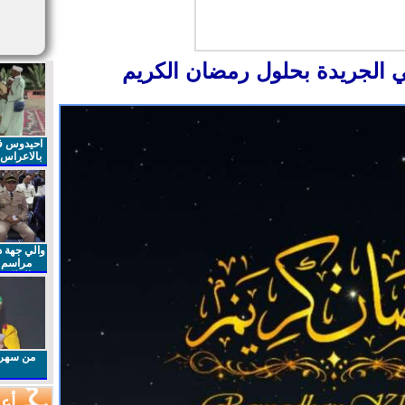
ي الجريدة بحلول رمضان الكريم
احيدوس فر
بالاعراس ا
والي جهة د
مراسم 
الملكي 
الذكرى27 لعيد العرش المجيد
من سهرا
أعم