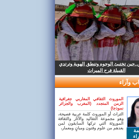
.حين تختبئ الوجوه وتنطق الهوية وترتدي
القبيلة فرح الميراث
ب وآراء
الموروث الثقافي المغاربي جغرافية
الزمن المتجدد (المغرب والجزائر
نموذجا)
التراث أو الموروث كلمة عربية فصيحة،
وهو مجموعة التقاليد والآثار والثقافة
الموروثة التي تركها السابقون لمن
بعدهم من علوم وفنون ومبانٍ ومعمار،
مة
اء