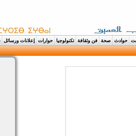
غت
حوادث
صحة
فن وثقافة
تكنولوجيا
حوارات
إعلانات ورسائل
س
دانت تتحول الى عرس ايماني م |