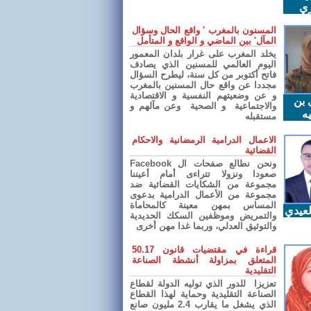
ري
المسنون بالمغرب ' واقع الحال وسؤال
المآل' بين الماضي و الواقع و المتأمل
يخلد المغرب على غرار بلدان المعمور
اليوم العالمي للمسنين الذي يصادف
فاتح أكتوبر من كل سنة، ليطرح السؤال
مجددا عن واقع حال المسنين بالمغرب
و عن وضعيتهم النفسية و الاقتصادية
 بن
والاجتماعية و الصحية وعن مآلهم و
ه
مستقبله
الاعمال الدرامية الرمضانية والاحكام
القضائية
ونحن نطالع صفحات ال Facebook
صعودا ونزولا تتراءى أمام أعيننا
مجموعة من الشكايات القضائية ضد
مجموعة من الأعمال الدرامية بدعوى
المساس بمهن معينة كالمحاماة
عيدي
والتمريض وموظفين السكك الحديدية
والتوثيق العدلي، وربما غدا مهن أخرى
قراءة في مقتضيات قانون 50.17
المتعلق بمزاولة أنشطة الصناعة
التقليدية
تعزيزا للدور الذي توليه الدولة لقطاع
الصناعة التقليدية وحماية لهذا القطاع
الذي يشغل ما يقارب 2.4 مليون صانع