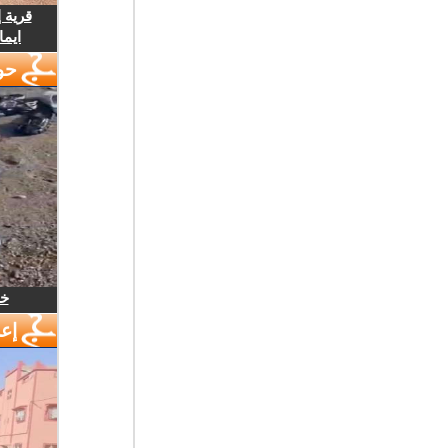
قرية 
ايما
حو
خل
إع