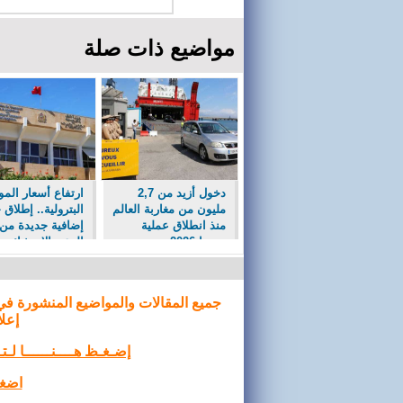
مواضيع ذات صلة
دخول أزيد من 2,7
ارتفاع أسعار المو
مليون من مغاربة العالم
البترولية.. إطلاق
منذ انطلاق عملية
إضافية جديدة من
مرحبا 2026
الدعم الاستثنائي
المباشر لمهنيي ال
الطرقي للأشخاص
والبضائع (وزارة ال
جميع المقالات والمواضيع المنشورة في
واللو�
إعلا
إضـغـظ هــــنــــــا لـ
اضغط