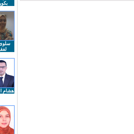
بكو
سلوى
لفقي
هشام ال