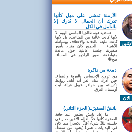
الأزمنة تمشي على مهل كأنها
تدرك أن الجمال لا يُدرك إلا
بالتأمل في الكل .
نستعيد نوسطالجيا الماضي اليوم ،لا
لأنها كانت خالية من المتاعب، بل لأنها
كانت مليئة بالدفء والاختلاف وبساطة
إثنين
الأشياء. الجميع كان يفرح بأمور
صغيرة: جلسة عائلية حول مائدة
متواضعة، صور الراديو في المساء،
ضح�
دمعة من ذاكرة
من ترويع الإحساس بالغربة والضياع،
حين أدرك مناد العز أنه أتلف روابط
ذكرياته بين حوافر خيول قبيلة آيت
أوسمان البرق.
الان
بانشُ الصغيرُ..( الجزء الثاني)
ما عاد بانش يجلس عند حافة
الصخرة كأنها حدُّ العالم الأخير. صار في
جلسته تلكَ شيءٌ أقلُّ انكساراً مما كان
في البدايات.. شيءٌ يُشبِه من سقطَ،