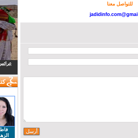
للتواصل معنا
jadidinfo.com@gmai
عرائس.
كتا
فاط
الزهر