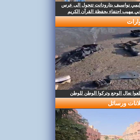
إيمي نواسيف بتارودانت تتحول الى عرس
ني مهيب احتفاء بحفظة القرآن الكريم
ارات
عوا نعال الوجع وتركوا الوطن للوطن
لانات ورسائل