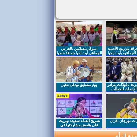
قة تيزويت الأصلية
اسوكز نتسلاتين بالعرس
لجماعية بأيت ايحيا
الجماعي ايت احيا جماعة حصيا
رعة تافيلالت يترأس
يوم بمضايق تودغى تنغير
الإنصات للخطاب
السامي بمناسبة
ت مهرجان افران
تصريح الفنانة سعيدة تيتريت
على هامش مشاركتها في
مهرجان افران
دة الرأي