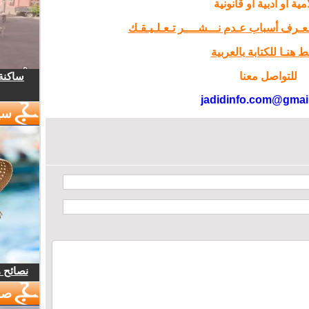
مية أو أدبية أو قانونية
تـعـرف أسباب عـدم نـــشــــر تـعـلـيـقـك
 هنـا للكتابة بالعربية
ساكنة 
للتواصل معنا
jadidinfo.com@gmai
سي
نصائح 
صو