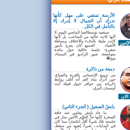
الأزمنة تمشي على مهل كأنها
تدرك أن الجمال لا يُدرك إلا
بالتأمل في الكل .
نستعيد نوسطالجيا الماضي اليوم ،لا
لأنها كانت خالية من المتاعب، بل لأنها
كانت مليئة بالدفء والاختلاف وبساطة
إثنين
الأشياء. الجميع كان يفرح بأمور
صغيرة: جلسة عائلية حول مائدة
متواضعة، صور الراديو في المساء،
ضح�
دمعة من ذاكرة
من ترويع الإحساس بالغربة والضياع،
حين أدرك مناد العز أنه أتلف روابط
ذكرياته بين حوافر خيول قبيلة آيت
أوسمان البرق.
الان
بانشُ الصغيرُ..( الجزء الثاني)
ما عاد بانش يجلس عند حافة
الصخرة كأنها حدُّ العالم الأخير. صار في
جلسته تلكَ شيءٌ أقلُّ انكساراً مما كان
في البدايات.. شيءٌ يُشبِه من سقطَ،