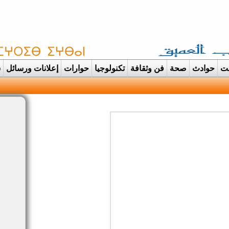
غت
حوادث
صحة
فن وثقافة
تكنولوجيا
حوارات
إعلانات ورسائل
س
دانت تتحول الى عرس ايماني |