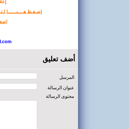
إعلا
إضـغـظ هــــنــــــا لـ
اضغط
l.com
أضف تعليق
المرسل
عنوان الرسالة
محتوى الرسالة