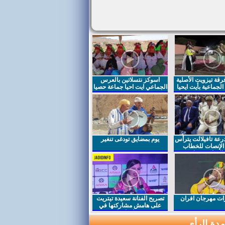
قة تيزويت الأصلية
اسوكز نتسلاتين بالعرس
لجماعية بأيت ايحيا
الجماعي ايت احيا جماعة حصيا
رعة تافيلالت يترأس
يوم بمضايق تودغى تنغير
الإنصات للخطاب
السامي بمناسبة
ت مهرجان افران
تصريح الفنانة سعيدة تيتريت
على هامش مشاركتها في
مهرجان افران
دة الرأي