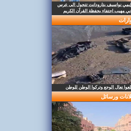
إيمي نواسيف بتارودانت تتحول الى عرس
ني مهيب احتفاء بحفظة القرآن الكريم
ارات
عوا نعال الوجع وتركوا الوطن للوطن
لانات ورسائل