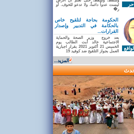
وسقطَ، وسقطَ، حتى تعلّم أن الأرضَ
حر
ليست عدواً دائماً، ولا تدعو للخوف. أو
ر�
الحكومة بحاجة لتلقيح خاص
بالحكامة في التدبير وإصدار
القرارات...
بعد خروج وزير الصحة والحماية
الاجتماعية خالد أبت الطالب يوم
الخميس 21 أكتوبر 2021 بقرار اجبارية
واقع
العمل بجواز التلقيح ضد كوفيد 19
المزيد...
حدث