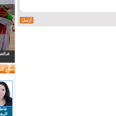
عرائس.
كتا
فاط
الزهر