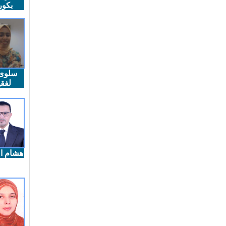
بكو
سلوى
لفقي
هشام ال