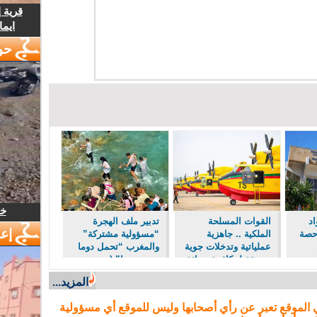
قرية 
ايما
حو
خل
اد
القوات المسلحة
تدبير ملف الهجرة
إع
 حصة
الملكية .. جاهزية
“مسؤولية مشتركة”
عملياتية وتدخلات جوية
والمغرب “تحمل دوما
منسقة لمكافحة حرائق
نصيبه منها” (مصدر
نقل
الغابات
حكومي)
المزيد...
نقل
 الموقع تعبر عن رأي أصحابها وليس للموقع أي مسؤولية