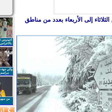
ثلاثاء إلى الأربعاء بعدد من مناطق
احيدوس فر
بالاعراس ا
والي جهة د
مراسم 
الملكي 
الذكرى27 لعيد العرش المجيد
من سهرا
أعم