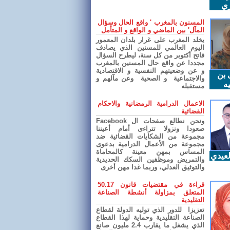
ري
المسنون بالمغرب ' واقع الحال وسؤال
المآل' بين الماضي و الواقع و المتأمل
يخلد المغرب على غرار بلدان المعمور
اليوم العالمي للمسنين الذي يصادف
فاتح أكتوبر من كل سنة، ليطرح السؤال
مجددا عن واقع حال المسنين بالمغرب
و عن وضعيتهم النفسية و الاقتصادية
 بن
والاجتماعية و الصحية وعن مآلهم و
ه
مستقبله
الاعمال الدرامية الرمضانية والاحكام
القضائية
ونحن نطالع صفحات ال Facebook
صعودا ونزولا تتراءى أمام أعيننا
مجموعة من الشكايات القضائية ضد
مجموعة من الأعمال الدرامية بدعوى
المساس بمهن معينة كالمحاماة
عيدي
والتمريض وموظفين السكك الحديدية
والتوثيق العدلي، وربما غدا مهن أخرى
قراءة في مقتضيات قانون 50.17
المتعلق بمزاولة أنشطة الصناعة
التقليدية
تعزيزا للدور الذي توليه الدولة لقطاع
الصناعة التقليدية وحماية لهذا القطاع
الذي يشغل ما يقارب 2.4 مليون صانع