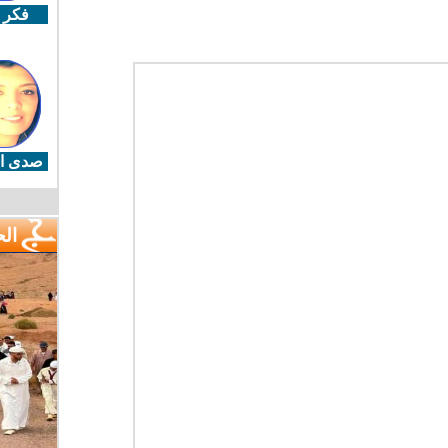
فكر 
صدى ال
ال