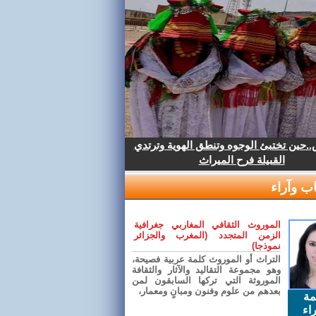
.حين تختبئ الوجوه وتنطق الهوية وترتدي
القبيلة فرح الميراث
ب وآراء
الموروث الثقافي المغاربي جغرافية
الزمن المتجدد (المغرب والجزائر
نموذجا)
التراث أو الموروث كلمة عربية فصيحة،
وهو مجموعة التقاليد والآثار والثقافة
الموروثة التي تركها السابقون لمن
بعدهم من علوم وفنون ومبانٍ ومعمار،
مة
اء