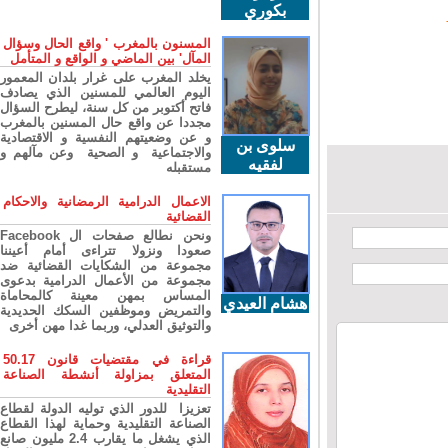
بكوري
المسنون بالمغرب ' واقع الحال وسؤال
المآل' بين الماضي و الواقع و المتأمل
يخلد المغرب على غرار بلدان المعمور
اليوم العالمي للمسنين الذي يصادف
فاتح أكتوبر من كل سنة، ليطرح السؤال
مجددا عن واقع حال المسنين بالمغرب
و عن وضعيتهم النفسية و الاقتصادية
سلوى بن
والاجتماعية و الصحية وعن مآلهم و
لفقيه
مستقبله
الاعمال الدرامية الرمضانية والاحكام
القضائية
ونحن نطالع صفحات ال Facebook
صعودا ونزولا تتراءى أمام أعيننا
مجموعة من الشكايات القضائية ضد
مجموعة من الأعمال الدرامية بدعوى
المساس بمهن معينة كالمحاماة
هشام العيدي
والتمريض وموظفين السكك الحديدية
والتوثيق العدلي، وربما غدا مهن أخرى
قراءة في مقتضيات قانون 50.17
المتعلق بمزاولة أنشطة الصناعة
التقليدية
تعزيزا للدور الذي توليه الدولة لقطاع
الصناعة التقليدية وحماية لهذا القطاع
الذي يشغل ما يقارب 2.4 مليون صانع