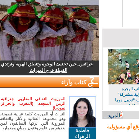
عرائس..حين تختبئ الوجوه وتنطق الهوية وترتدي
القبيلة فرح الميراث
كتاب وآراء
 الهجرة
 مشتركة”
الموروث الثقافي المغاربي جغرافية
“تحمل دوما
الزمن المتجدد (المغرب والجزائر
ا” (مصدر
نموذجا)
التراث أو الموروث كلمة عربية فصيحة،
المزيد...
وهو مجموعة التقاليد والآثار والثقافة
الموروثة التي تركها السابقون لمن
ع أي مسؤولية
بعدهم من علوم وفنون ومبانٍ ومعمار،
فاطمة
الزهراء