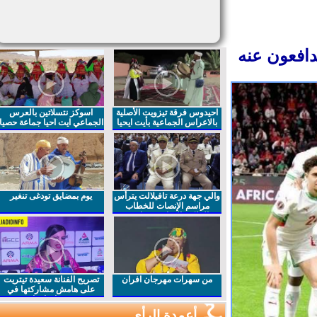
افعون عنه
احيدوس فرقة تيزويت الأصلية
اسوكز نتسلاتين بالعرس
بالاعراس الجماعية بأيت ايحيا
الجماعي ايت احيا جماعة حصيا
والي جهة درعة تافيلالت يترأس
يوم بمضايق تودغى تنغير
مراسم الإنصات للخطاب
الملكي السامي بمناسبة
الذكرى27 لعيد العرش المجيد
من سهرات مهرجان افران
تصريح الفنانة سعيدة تيتريت
على هامش مشاركتها في
مهرجان افران
أعمدة الرأي