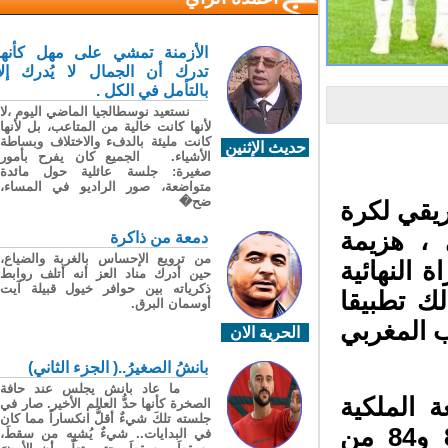
الأزمنة تمشي على مهل كأنها
تدرك أن الجمال لا يُدرك إلا
بالتأمل في الكل .
نستعيد نوسطالجيا الماضي اليوم ،لا
لأنها كانت خالية من المتاعب، بل لأنها
كانت مليئة بالدفء والاختلاف وبساطة
حديث الإثنين
الأشياء. الجميع كان يفرح بأمور
صغيرة: جلسة عائلية حول مائدة
متواضعة، صور الراديو في المساء،
ضح�
ريقي لكرة
رس الجاري ، هزيمة
دمعة من ذاكرة
من ترويع الإحساس بالغربة والضياع،
النهائية
حين أدرك مناد العز أنه أتلف روابط
ذكرياته بين حوافر خيول قبيلة آيت
أمم “المغرب 2025″، وذلك تطبيقا
أوسمان البرق.
خب المغربي
الحرية الان
بانشُ الصغيرُ..( الجزء الثاني)
ما عاد بانش يجلس عند حافة
 الملكية
الصخرة كأنها حدُّ العالم الأخير. صار في
جلسته تلكَ شيءٌ أقلُّ انكساراً مما كان
المغربية لكرة القدم بشأن تطبيق المادتين 82 و84 من
في البدايات.. شيءٌ يُشبِه من سقطَ،