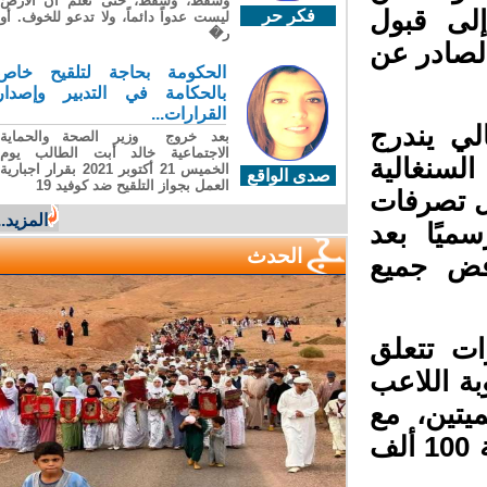
وسقطَ، وسقطَ، حتى تعلّم أن الأرضَ
لى قبول
فكر حر
ليست عدواً دائماً، ولا تدعو للخوف. أو
ر�
لصادر عن
الحكومة بحاجة لتلقيح خاص
بالحكامة في التدبير وإصدار
القرارات...
ي يندرج
بعد خروج وزير الصحة والحماية
الاجتماعية خالد أبت الطالب يوم
 الجامعة السنغالية
الخميس 21 أكتوبر 2021 بقرار اجبارية
صدى الواقع
العمل بجواز التلقيح ضد كوفيد 19
 من خلال تصرفات
المزيد...
يًا بعد
الحدث
ض جميع
ت تتعلق
ة اللاعب
تين، مع
تعليق مباراة واحدة، وإلغاء الغرامة المالية البالغة 100 ألف