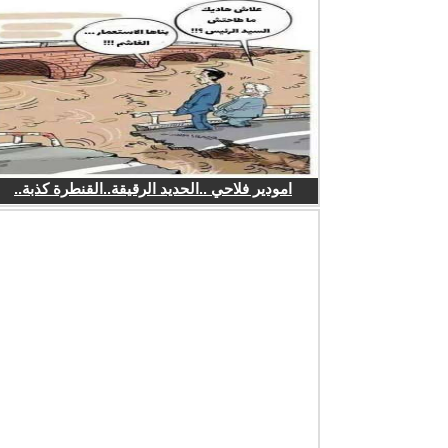
امودير فلاحي ..الحديد الرقيقة..القنطرة كذبة..