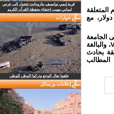
قرية إيمي نواسيف بتارودانت تتحول الى عرس
المتعلقة
ايماني مهيب احتفاء بحفظة القرآن الكريم
 الكرات إلى 50 ألف دولار، مع
حوارات
 الجامعة
المغربية بشأن الدخول إلى منطقة مراجعة الـVAR، والبالغة
قة بحادث
يع المطالب
خلعوا نعال الوجع وتركوا الوطن للوطن
إعلانات ورسائل