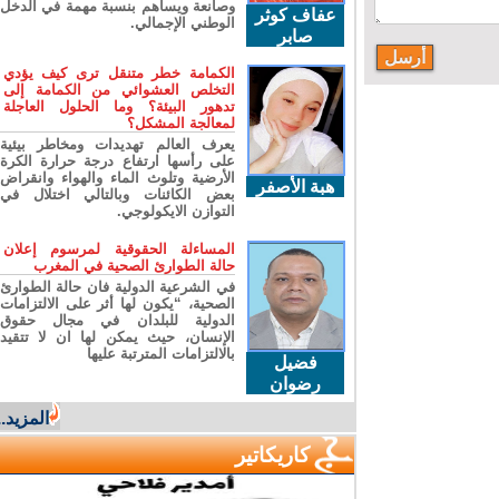
وصانعة ويساهم بنسبة مهمة في الدخل
عفاف كوثر
الوطني الإجمالي.
صابر
الكمامة خطر متنقل ترى كيف يؤدي
التخلص العشوائي من الكمامة إلى
تدهور البيئة؟ وما الحلول العاجلة
لمعالجة المشكل؟
يعرف العالم تهديدات ومخاطر بيئية
على رأسها ارتفاع درجة حرارة الكرة
الأرضية وتلوث الماء والهواء وانقراض
هبة الأصفر
بعض الكائنات وبالتالي اختلال في
التوازن الايكولوجي.
المساءلة الحقوقية لمرسوم إعلان
حالة الطوارئ الصحية في المغرب
في الشرعية الدولية فان حالة الطوارئ
الصحية، “يكون لها أثر على الالتزامات
الدولية للبلدان في مجال حقوق
الإنسان، حيث يمكن لها ان لا تتقيد
بالالتزامات المترتبة عليها
فضيل
رضوان
المزيد...
كاريكاتير