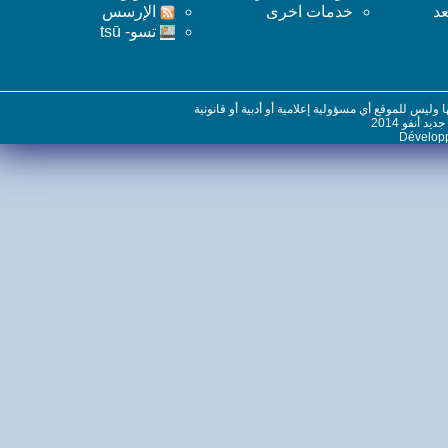
خدمات اخرى
اﻹرسس
تسو- tsū
س للموقع أي مسؤولية إعلامية أو أدبية أو قانونية
نفو 2014
Dévelo